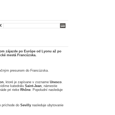
 €
com zájazde po Európe od Lyonu až po
ické mestá Francúzska.
nočným presunom do Francúzska.
on
, ktoré je zapísane v zozname
Unesco
.
vidíme katedrálu
Saint-Jean
, námestie
áde pri rieke
Rhône
. Popoludní nasleduje
o príchode do
Sevilly
nasleduje ubytovanie