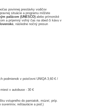
 počas povinnej prestávky vodičov
opravnej situácie a programu môžete
kým palácom (UNESCO)
alebo prímorské
om a príjemný voľný čas na obed či kávu v
lovensko
, následne nočný presun
ch podmienok v poisťovni UNIQA 3,60 € /
 miest v autobuse - 30 €
šku vstupného do pamiatok, múzeí, príp.
 suvenírov, reštaurácie a pod.)