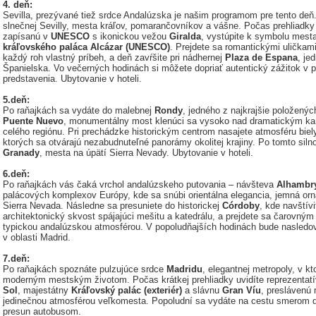
4. deň:
Sevilla, prezývané tiež srdce Andalúzska je našim programom pre tento deň
slnečnej Sevilly, mesta kráľov, pomarančovníkov a vášne. Počas prehliad
zapísanú v
UNESCO
s ikonickou vežou
Giralda
, vystúpite k symbolu mest
kráľovského paláca Alcázar (UNESCO)
. Prejdete sa romantickými uličkami
každý roh vlastný príbeh, a deň zavŕšite pri nádhernej
Plaza de Espana
, je
Španielska. Vo večerných hodinách si môžete dopriať autentický zážitok 
predstavenia. Ubytovanie v hoteli.
5.deň:
Po raňajkách sa vydáte do malebnej
Rondy
, jedného z najkrajšie položený
Puente Nuevo
, monumentálny most klenúci sa vysoko nad dramatickým kaň
celého regiónu. Pri prechádzke historickým centrom nasajete atmosféru biel
ktorých sa otvárajú nezabudnuteľné panorámy okolitej krajiny. Po tomto sil
Granady
, mesta na úpätí Sierra Nevady. Ubytovanie v hoteli.
6.deň:
Po raňajkách vás čaká vrchol andalúzskeho putovania – návšteva
Alhambr
palácových komplexov Európy, kde sa snúbi orientálna elegancia, jemná orn
Sierra Nevada. Následne sa presuniete do historickej
Córdoby
, kde navštív
architektonický skvost spájajúci mešitu a katedrálu, a prejdete sa čarovný
typickou andalúzskou atmosférou. V popoludňajších hodinách bude nasledo
v oblasti Madrid.
7.deň:
Po raňajkách spoznáte pulzujúce srdce
Madridu
, elegantnej metropoly, v kt
moderným mestským životom. Počas krátkej prehliadky uvidíte reprezentat
Sol
, majestátny
Kráľovský palác (exteriér)
a slávnu
Gran Víu
, preslávenú 
jedinečnou atmosférou veľkomesta. Popoludní sa vydáte na cestu smerom
presun autobusom.