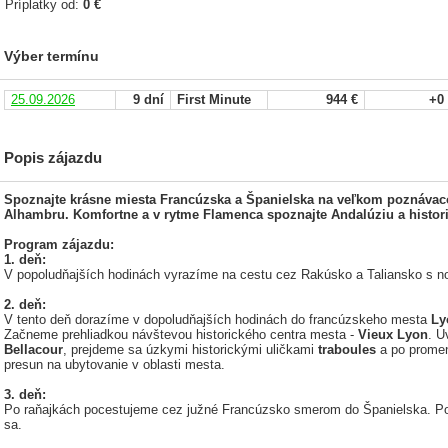
Príplatky od:
0 €
Výber termínu
25.09.2026
9 dní
First Minute
944 €
+0
Popis zájazdu
Spoznajte krásne miesta Francúzska a Španielska na veľkom poznáva
Alhambru. Komfortne a v rytme Flamenca spoznajte Andalúziu a histor
Program zájazdu:
1. deň:
V popoludňajších hodinách vyrazíme na cestu cez Rakúsko a Taliansko s 
2. deň:
V tento deň dorazíme v dopoludňajších hodinách do francúzskeho mesta
Ly
Začneme prehliadkou návštevou historického centra mesta -
Vieux Lyon
. U
Bellacour
, prejdeme sa úzkymi historickými uličkami
traboules
a po promen
presun na ubytovanie v oblasti mesta.
3. deň:
Po raňajkách pocestujeme cez južné Francúzsko smerom do Španielska. P
sa.