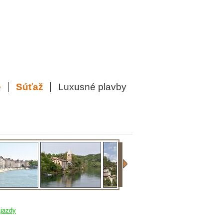
e
Súťaž
Luxusné plavby
jazdy