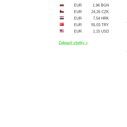
EUR
1,96 BGN
EUR
24,26 CZK
EUR
7,54 HRK
EUR
55,03 TRY
EUR
1,15 USD
Zobraziť všetky »