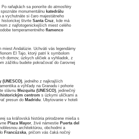
. Po raňajkách sa ponoríte do atmosféry
ky spoznáte monumentálnu
katedrálu
a a vychutnáte si čaro majestátneho
 historickej štvrte
Santa Cruz
, kde má
dnom z najfotogenickejších miest celého
v podobe temperamentného
flamenco
ch miest Andalúzie. Uchváti vás legendárny
onom El Tajo, ktorý patrí k symbolom
ych domov, úzkych uličiek a vyhliadok, z
nom zážitku budete pokračovať do čarovnej
y (UNESCO)
, jedného z najkrajších
amentika a výhľady na Granadu i pohorie
ite slávnu
Mezquitu (UNESCO)
, jedinečný
m
historickým centrom
s úzkymi uličkami a
vať presun do
Madridu
. Ubytovanie v hoteli
orej sa kráľovská história prirodzene mieša s
ívne
Plaza Mayor
, živé námestie
Puerta del
noblesnou architektúrou, obchodmi a
 do
Francúzska
, pričom vás čaká nočný