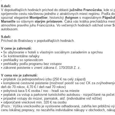
8.deň:
V dopoludňajších hodinách príchod do oblasti
južného Francúzska
, kde si
spríjemníte cestu návštevou jedného z atraktívnych miest regiónu. Podľa d
spoznať elegantné
Montpellier
, historický
Avignon
s majestátnym
Pápežs
Marseille
so slávnym
starým prístavom
. Čaká vás krátka prechádzka mest
atmosfére pravého juhu Francúzska. Vo večerných hodinách odchod smer
S
autobusom.
9.deň:
Príchod do Bratislavy v popoludňajších hodinách.
V cene je zahrnuté:
• 5x ubytovanie v hoteli s vlastným sociálnym zariadením a sprchou
• 5x kontinentálne raňajky
• prehliadky so sprievodcom
• prehliadky podľa programu bez vstupov
• zákonné poistenie v znení zákona č. 170/2018 Z. z.
V cena nie je zahrnuté:
• príplatok za jednoposteľovú izbu (250 € na celý zájazd)
• komplexné cestovné poistenie (možnosť poistiť sa cez CK za zvýhodnený
deň do 70 rokov, 4,70 € / deň nad 70 rokov)
• pobytová taxa 5 € osoba / noc - hradí sa na mieste
• poplatok za vstup a parkovné turistického autobusu - rozpočítané na počet
• prípadné vstupy do múzeí, pamiatok, atď. (individuálne viď nižšie)
• odporúčané vreckové min. 320 € na osobu
(Pozn.: Výška vreckového je vyslovene odhadovaná, zahŕňa len približnú vý
cenu lokálnej prepravy, no nezahŕňa individuálne nákupy v obchodoch, nákup