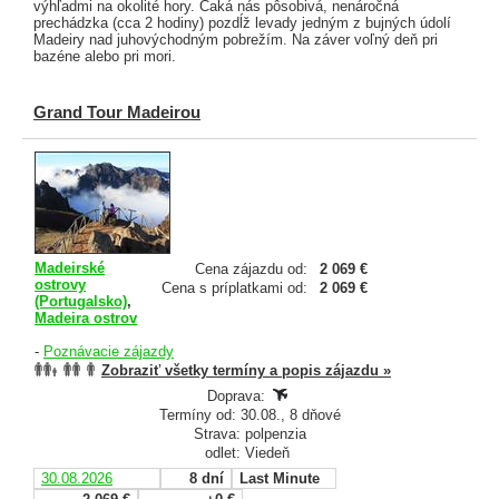
výhľadmi na okolité hory. Čaká nás pôsobivá, nenáročná
prechádzka (cca 2 hodiny) pozdĺž levady jedným z bujných údolí
Madeiry nad juhovýchodným pobrežím. Na záver voľný deň pri
bazéne alebo pri mori.
Grand Tour Madeirou
Madeirské
Cena zájazdu od:
2 069 €
ostrovy
Cena s príplatkami od:
2 069 €
(Portugalsko)
,
Madeira ostrov
-
Poznávacie zájazdy
Zobraziť všetky termíny a popis zájazdu »
Doprava:
Termíny od: 30.08., 8 dňové
Strava: polpenzia
odlet: Viedeň
30.08.2026
8 dní
Last Minute