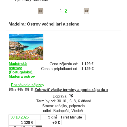
1
2
Madeira: Ostrov večnej jari a zelene
Madeirské
Cena zájazdu od:
1 129 €
ostrovy
Cena s príplatkami od:
1 129 €
(Portugalsko)
,
Madeira ostrov
-
Poznávacie zájazdy
Zobraziť všetky termíny a popis zájazdu »
Doprava:
Termíny od: 30.10., 5, 8, 6 dňové
Strava: raňajky, polpenzia
odlet: Budapešť, Viedeň
30.10.2026
5 dní
First Minute
1 129 €
+0 €