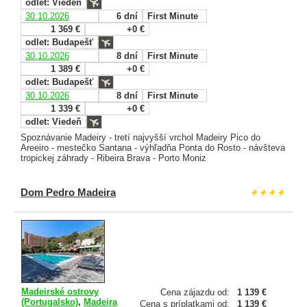
odlet: Viedeň
30.10.2026
6 dní
First Minute
1 369 €
+0 €
odlet: Budapešť
30.10.2026
8 dní
First Minute
1 389 €
+0 €
odlet: Budapešť
30.10.2026
8 dní
First Minute
1 339 €
+0 €
odlet: Viedeň
Spoznávanie Madeiry - tretí najvyšší vrchol Madeiry Pico do
Areeiro - mestečko Santana - výhľadňa Ponta do Rosto - návšteva
tropickej záhrady - Ribeira Brava - Porto Moniz
Dom Pedro Madeira
Madeirské ostrovy
Cena zájazdu od:
1 139 €
(Portugalsko)
,
Madeira
Cena s príplatkami od:
1 139 €