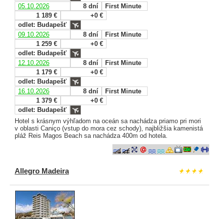
05.10.2026
8 dní
First Minute
1 189 €
+0 €
odlet: Budapešť
09.10.2026
8 dní
First Minute
1 259 €
+0 €
odlet: Budapešť
12.10.2026
8 dní
First Minute
1 179 €
+0 €
odlet: Budapešť
16.10.2026
8 dní
First Minute
1 379 €
+0 €
odlet: Budapešť
Hotel s krásnym výhľadom na oceán sa nachádza priamo pri mori
v oblasti Caniço (vstup do mora cez schody), najbližšia kamenistá
pláž Reis Magos Beach sa nachádza 400m od hotela.
Allegro Madeira