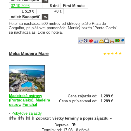
02.10.2026
8 dní
First Minute
1 519 €
+0 €
odlet: Budapešť
Hotel sa nachádza 500 metrov od štrkovej pláže Praia do
Gorgulho, pri plážovej promenáde. Morský bazén "Ponta Gorda"
sa nachádza asi 1km od hotela.
Melia Madeira Mare
Madeirské ostrovy
Cena zájazdu od:
1 289 €
(Portugalsko)
,
Madeira
Cena s príplatkami od:
1 289 €
ostrov
,
Funchal
-
Pobytové zájazdy
Zobraziť všetky termíny a popis zájazdu »
Doprava:
Termíny od: 17.08., 8 dňové