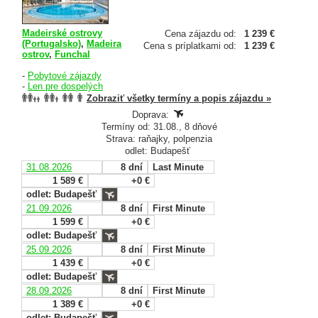
Madeirské ostrovy
Cena zájazdu od:
1 239 €
(Portugalsko)
,
Madeira
Cena s príplatkami od:
1 239 €
ostrov
,
Funchal
-
Pobytové zájazdy
-
Len pre dospelých
Zobraziť všetky termíny a popis zájazdu »
Doprava:
Termíny od: 31.08., 8 dňové
Strava: raňajky, polpenzia
odlet: Budapešť
31.08.2026
8 dní
Last Minute
1 589 €
+0 €
odlet: Budapešť
21.09.2026
8 dní
First Minute
1 599 €
+0 €
odlet: Budapešť
25.09.2026
8 dní
First Minute
1 439 €
+0 €
odlet: Budapešť
28.09.2026
8 dní
First Minute
1 389 €
+0 €
odlet: Budapešť