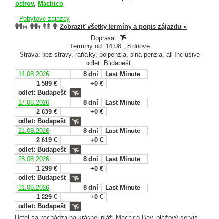
ostrov
,
Machico
-
Pobytové zájazdy
Zobraziť všetky termíny a popis zájazdu »
Doprava:
Termíny od: 14.08., 8 dňové
Strava: bez stravy, raňajky, polpenzia, plná penzia, all Inclusive
odlet: Budapešť
14.08.2026
8 dní
Last Minute
1 589 €
+0 €
odlet: Budapešť
17.08.2026
8 dní
Last Minute
2 839 €
+0 €
odlet: Budapešť
21.08.2026
8 dní
Last Minute
2 619 €
+0 €
odlet: Budapešť
28.08.2026
8 dní
Last Minute
1 299 €
+0 €
odlet: Budapešť
31.08.2026
8 dní
Last Minute
1 229 €
+0 €
odlet: Budapešť
Hotel sa nachádza na krásnej pláži Machico Bay, plážový servis