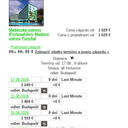
Madeirské ostrovy
Cena zájazdu od:
1 629 €
(Portugalsko)
,
Madeira
Cena s príplatkami od:
1 629 €
ostrov
,
Funchal
-
Pobytové zájazdy
Zobraziť všetky termíny a popis zájazdu »
Doprava:
Termíny od: 17.08., 8 dňové
Strava: all Inclusive
odlet: Budapešť
17.08.2026
8 dní
Last Minute
2 649 €
+0 €
odlet: Budapešť
21.08.2026
8 dní
Last Minute
1 869 €
+0 €
odlet: Budapešť
24.08.2026
8 dní
Last Minute
1 919 €
+0 €
odlet: Budapešť