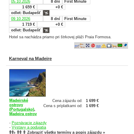
05.10.2026
8 dní
First Minute
1 659 €
+0 €
odlet: Budapešť
09.10.2026
8 dní
First Minute
1 719 €
+0 €
odlet: Budapešť
Hotel sa nachádza priamo pri štrkovej pláži Praia Formosa.
Karneval na Madeire
Madeirské
Cena zájazdu od:
1 699 €
ostrovy
Cena s príplatkami od:
1 699 €
(Portugalsko)
,
Madeira ostrov
-
Poznávacie zájazdy
-
Výstavy a podujatia
Zobraziť všetky termíny a popis zájazdu »