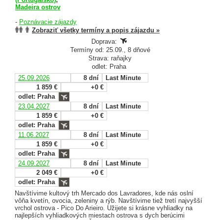
Madeira ostrov
-
Poznávacie zájazdy
Zobraziť všetky termíny a popis zájazdu »
Doprava:
Termíny od: 25.09., 8 dňové
Strava: raňajky
odlet: Praha
25.09.2026
8 dní
Last Minute
1 859 €
+0 €
odlet: Praha
23.04.2027
8 dní
Last Minute
1 859 €
+0 €
odlet: Praha
11.06.2027
8 dní
Last Minute
1 859 €
+0 €
odlet: Praha
24.09.2027
8 dní
Last Minute
2 049 €
+0 €
odlet: Praha
Navštívime kultový trh Mercado dos Lavradores, kde nás oslní
vôňa kvetín, ovocia, zeleniny a rýb. Navštívime tiež tretí najvyšší
vrchol ostrova - Pico Do Arieiro. Užijete si krásne vyhliadky na
najlepších vyhliadkových miestach ostrova s dych berúcimi