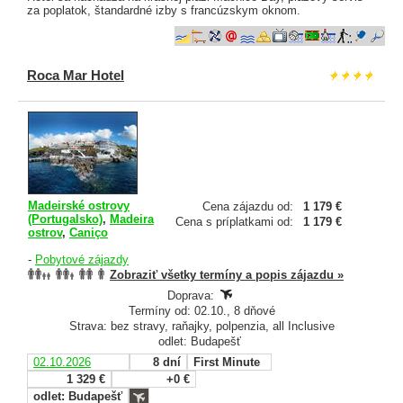
za poplatok, štandardné izby s francúzskym oknom.
Roca Mar Hotel
Madeirské ostrovy
Cena zájazdu od:
1 179 €
(Portugalsko)
,
Madeira
Cena s príplatkami od:
1 179 €
ostrov
,
Caniço
-
Pobytové zájazdy
Zobraziť všetky termíny a popis zájazdu »
Doprava:
Termíny od: 02.10., 8 dňové
Strava: bez stravy, raňajky, polpenzia, all Inclusive
odlet: Budapešť
02.10.2026
8 dní
First Minute
1 329 €
+0 €
odlet: Budapešť