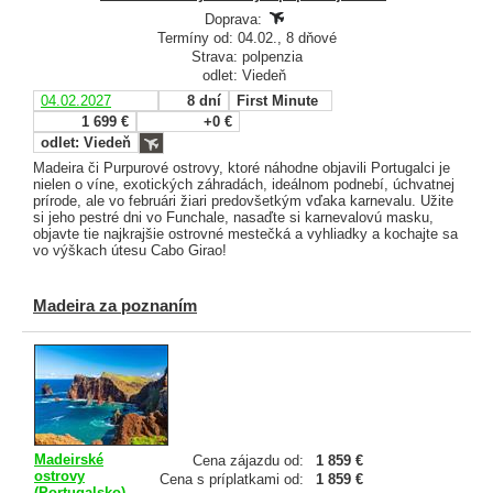
Doprava:
Termíny od: 04.02., 8 dňové
Strava: polpenzia
odlet: Viedeň
04.02.2027
8 dní
First Minute
1 699 €
+0 €
odlet: Viedeň
Madeira či Purpurové ostrovy, ktoré náhodne objavili Portugalci je
nielen o víne, exotických záhradách, ideálnom podnebí, úchvatnej
prírode, ale vo februári žiari predovšetkým vďaka karnevalu. Užite
si jeho pestré dni vo Funchale, nasaďte si karnevalovú masku,
objavte tie najkrajšie ostrovné mestečká a vyhliadky a kochajte sa
vo výškach útesu Cabo Girao!
Madeira za poznaním
Madeirské
Cena zájazdu od:
1 859 €
ostrovy
Cena s príplatkami od:
1 859 €
(Portugalsko)
,