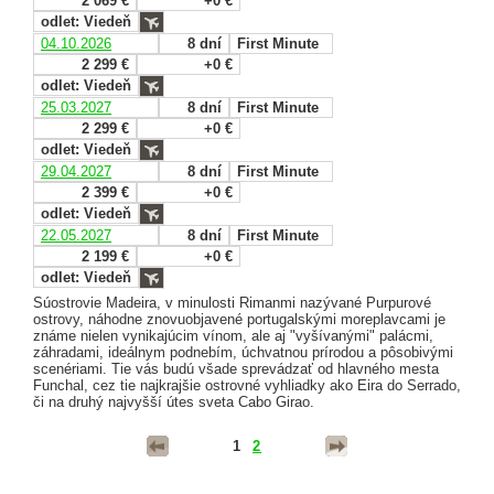
2 069 €
+0 €
odlet: Viedeň
04.10.2026
8 dní
First Minute
2 299 €
+0 €
odlet: Viedeň
25.03.2027
8 dní
First Minute
2 299 €
+0 €
odlet: Viedeň
29.04.2027
8 dní
First Minute
2 399 €
+0 €
odlet: Viedeň
22.05.2027
8 dní
First Minute
2 199 €
+0 €
odlet: Viedeň
Súostrovie Madeira, v minulosti Rimanmi nazývané Purpurové
ostrovy, náhodne znovuobjavené portugalskými moreplavcami je
známe nielen vynikajúcim vínom, ale aj "vyšívanými" palácmi,
záhradami, ideálnym podnebím, úchvatnou prírodou a pôsobivými
scenériami. Tie vás budú všade sprevádzať od hlavného mesta
Funchal, cez tie najkrajšie ostrovné vyhliadky ako Eira do Serrado,
či na druhý najvyšší útes sveta Cabo Girao.
1
2