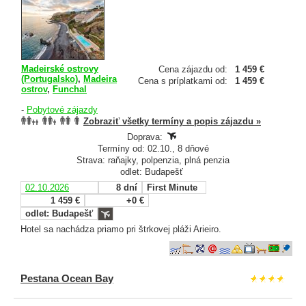
Madeirské ostrovy
Cena zájazdu od:
1 459 €
(Portugalsko)
,
Madeira
Cena s príplatkami od:
1 459 €
ostrov
,
Funchal
-
Pobytové zájazdy
Zobraziť všetky termíny a popis zájazdu »
Doprava:
Termíny od: 02.10., 8 dňové
Strava: raňajky, polpenzia, plná penzia
odlet: Budapešť
02.10.2026
8 dní
First Minute
1 459 €
+0 €
odlet: Budapešť
Hotel sa nachádza priamo pri štrkovej pláži Arieiro.
Pestana Ocean Bay