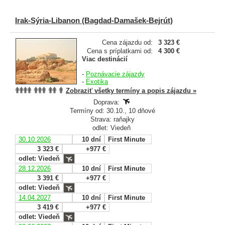
Irak-Sýria-Libanon (Bagdad-Damašek-Bejrút)
Cena zájazdu od:
3 323 €
Cena s príplatkami od:
4 300 €
Viac destinácií
-
Poznávacie zájazdy
-
Exotika
Zobraziť všetky termíny a popis zájazdu »
Doprava:
Termíny od: 30.10., 10 dňové
Strava: raňajky
odlet: Viedeň
30.10.2026
10 dní
First Minute
3 323 €
+977 €
odlet: Viedeň
28.12.2026
10 dní
First Minute
3 391 €
+977 €
odlet: Viedeň
14.04.2027
10 dní
First Minute
3 419 €
+977 €
odlet: Viedeň