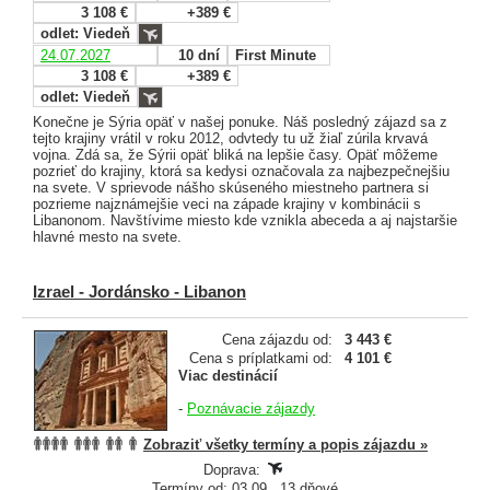
3 108 €
+389 €
odlet: Viedeň
24.07.2027
10 dní
First Minute
3 108 €
+389 €
odlet: Viedeň
Konečne je Sýria opäť v našej ponuke. Náš posledný zájazd sa z
tejto krajiny vrátil v roku 2012, odvtedy tu už žiaľ zúrila krvavá
vojna. Zdá sa, že Sýrii opäť bliká na lepšie časy. Opäť môžeme
pozrieť do krajiny, ktorá sa kedysi označovala za najbezpečnejšiu
na svete. V sprievode nášho skúseného miestneho partnera si
pozrieme najznámejšie veci na západe krajiny v kombinácii s
Libanonom. Navštívime miesto kde vznikla abeceda a aj najstaršie
hlavné mesto na svete.
Izrael - Jordánsko - Libanon
Cena zájazdu od:
3 443 €
Cena s príplatkami od:
4 101 €
Viac destinácií
-
Poznávacie zájazdy
Zobraziť všetky termíny a popis zájazdu »
Doprava:
Termíny od: 03.09., 13 dňové