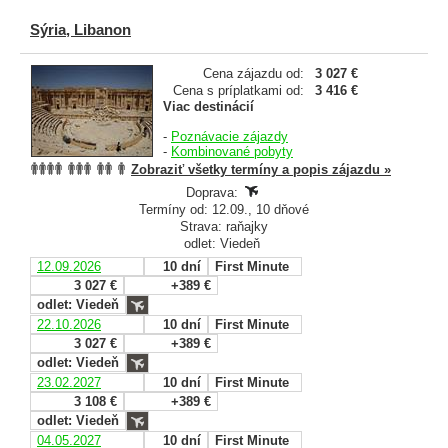
Sýria, Libanon
Cena zájazdu od:
3 027 €
Cena s príplatkami od:
3 416 €
Viac destinácií
-
Poznávacie zájazdy
-
Kombinované pobyty
Zobraziť všetky termíny a popis zájazdu »
Doprava:
Termíny od: 12.09., 10 dňové
Strava: raňajky
odlet: Viedeň
12.09.2026
10 dní
First Minute
3 027 €
+389 €
odlet: Viedeň
22.10.2026
10 dní
First Minute
3 027 €
+389 €
odlet: Viedeň
23.02.2027
10 dní
First Minute
3 108 €
+389 €
odlet: Viedeň
04.05.2027
10 dní
First Minute