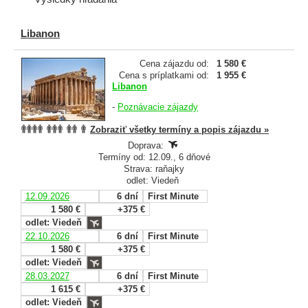
Libanon
Cena zájazdu od:
1 580 €
Cena s príplatkami od:
1 955 €
Libanon
-
Poznávacie zájazdy
Zobraziť všetky termíny a popis zájazdu »
Doprava:
Termíny od: 12.09., 6 dňové
Strava: raňajky
odlet: Viedeň
12.09.2026
6 dní
First Minute
1 580 €
+375 €
odlet: Viedeň
22.10.2026
6 dní
First Minute
1 580 €
+375 €
odlet: Viedeň
28.03.2027
6 dní
First Minute
1 615 €
+375 €
odlet: Viedeň