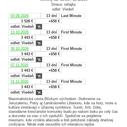
Strava: raňajky
odlet: Viedeň
03.09.2026
13 dní
Last Minute
3 528 €
+658 €
odlet: Viedeň
13.10.2026
13 dní
First Minute
3 443 €
+658 €
odlet: Viedeň
30.10.2026
13 dní
First Minute
3 443 €
+658 €
odlet: Viedeň
07.11.2026
13 dní
First Minute
3 443 €
+658 €
odlet: Viedeň
21.11.2026
13 dní
First Minute
3 443 €
+658 €
odlet: Viedeň
Maximalistická cesta Blízkym východom. Dotkneme sa
Jeruzalemu, Petry aj čarokrásneho Libanonu, kde sa hory, more a
kultúra stretávajú v úžasnej symbióze. Suniti, šiíti, židia,
starodávne kresťanské komunity budú po našom boku po celý čas
a dozviete sa viac o ich spolužití. Spoločne sa prejdeme
miestami, kde vznikla abeceda a boli položené základy dnešnej
civilizácie. Nikde inde neuvidíte ich interakciu lepšie.