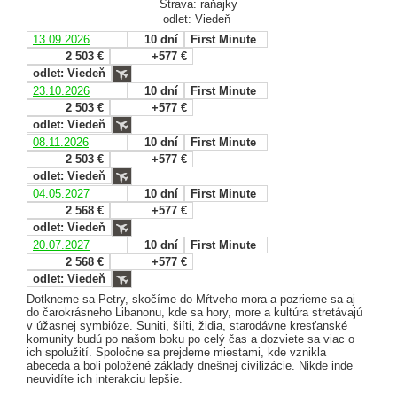
Strava: raňajky
odlet: Viedeň
13.09.2026
10 dní
First Minute
2 503 €
+577 €
odlet: Viedeň
23.10.2026
10 dní
First Minute
2 503 €
+577 €
odlet: Viedeň
08.11.2026
10 dní
First Minute
2 503 €
+577 €
odlet: Viedeň
04.05.2027
10 dní
First Minute
2 568 €
+577 €
odlet: Viedeň
20.07.2027
10 dní
First Minute
2 568 €
+577 €
odlet: Viedeň
Dotkneme sa Petry, skočíme do Mŕtveho mora a pozrieme sa aj
do čarokrásneho Libanonu, kde sa hory, more a kultúra stretávajú
v úžasnej symbióze. Suniti, šiíti, židia, starodávne kresťanské
komunity budú po našom boku po celý čas a dozviete sa viac o
ich spolužití. Spoločne sa prejdeme miestami, kde vznikla
abeceda a boli položené základy dnešnej civilizácie. Nikde inde
neuvidíte ich interakciu lepšie.