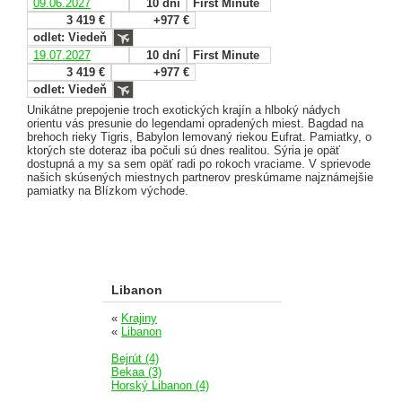
09.06.2027
10 dní
First Minute
3 419 €
+977 €
odlet: Viedeň
19.07.2027
10 dní
First Minute
3 419 €
+977 €
odlet: Viedeň
Unikátne prepojenie troch exotických krajín a hlboký nádych
orientu vás presunie do legendami opradených miest. Bagdad na
brehoch rieky Tigris, Babylon lemovaný riekou Eufrat. Pamiatky, o
ktorých ste doteraz iba počuli sú dnes realitou. Sýria je opäť
dostupná a my sa sem opäť radi po rokoch vraciame. V sprievode
našich skúsených miestnych partnerov preskúmame najznámejšie
pamiatky na Blízkom východe.
Libanon
«
Krajiny
«
Libanon
Bejrút (4)
Bekaa (3)
Horský Libanon (4)