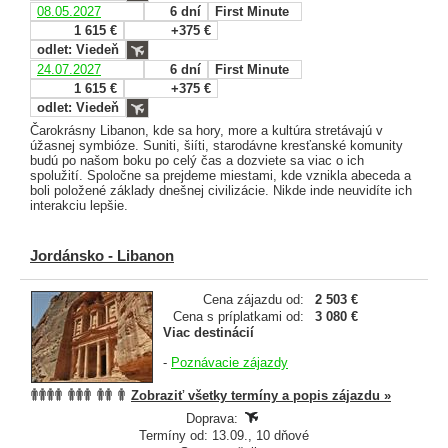
08.05.2027
6 dní
First Minute
1 615 €
+375 €
odlet: Viedeň
24.07.2027
6 dní
First Minute
1 615 €
+375 €
odlet: Viedeň
Čarokrásny Libanon, kde sa hory, more a kultúra stretávajú v
úžasnej symbióze. Suniti, šiíti, starodávne kresťanské komunity
budú po našom boku po celý čas a dozviete sa viac o ich
spolužití. Spoločne sa prejdeme miestami, kde vznikla abeceda a
boli položené základy dnešnej civilizácie. Nikde inde neuvidíte ich
interakciu lepšie.
Jordánsko - Libanon
Cena zájazdu od:
2 503 €
Cena s príplatkami od:
3 080 €
Viac destinácií
-
Poznávacie zájazdy
Zobraziť všetky termíny a popis zájazdu »
Doprava:
Termíny od: 13.09., 10 dňové