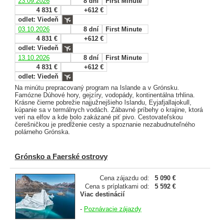
23.09.2026
8 dní
First Minute
4 831 €
+612 €
odlet: Viedeň
03.10.2026
8 dní
First Minute
4 831 €
+612 €
odlet: Viedeň
13.10.2026
8 dní
First Minute
4 831 €
+612 €
odlet: Viedeň
Na minútu prepracovaný program na Islande a v Grónsku.
Famózne Dúhové hory, gejzíry, vodopády, kontinentálna trhlina.
Krásne čierne pobrežie najjužnejšieho Islandu, Eyjafjallajokull,
kúpanie sa v termálnych vodách. Zábavné príbehy o krajine, ktorá
verí na elfov a kde bolo zakázané piť pivo. Cestovateľskou
čerešničkou je predĺženie cesty a spoznanie nezabudnuteľného
polárneho Grónska.
Grónsko a Faerské ostrovy
Cena zájazdu od:
5 090 €
Cena s príplatkami od:
5 592 €
Viac destinácií
-
Poznávacie zájazdy