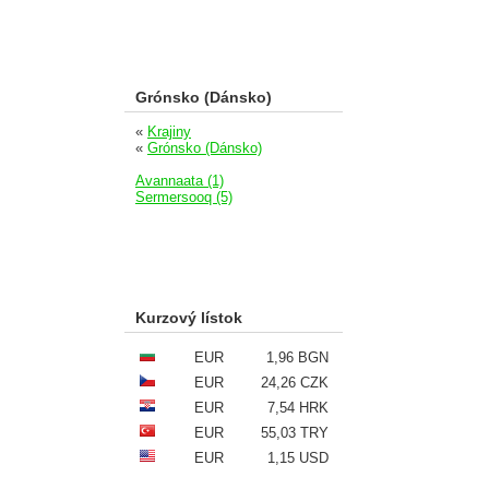
Grónsko (Dánsko)
«
Krajiny
«
Grónsko (Dánsko)
Avannaata (1)
Sermersooq (5)
Kurzový lístok
EUR
1,96 BGN
EUR
24,26 CZK
EUR
7,54 HRK
EUR
55,03 TRY
EUR
1,15 USD