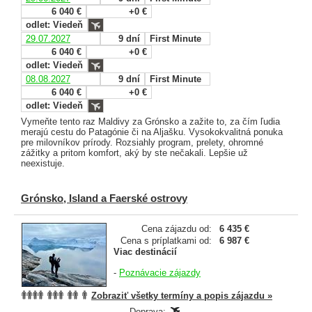
6 040 €
+0 €
odlet: Viedeň
29.07.2027
9 dní
First Minute
6 040 €
+0 €
odlet: Viedeň
08.08.2027
9 dní
First Minute
6 040 €
+0 €
odlet: Viedeň
Vymeňte tento raz Maldivy za Grónsko a zažite to, za čím ľudia
merajú cestu do Patagónie či na Aljašku. Vysokokvalitná ponuka
pre milovníkov prírody. Rozsiahly program, prelety, ohromné
zážitky a pritom komfort, aký by ste nečakali. Lepšie už
neexistuje.
Grónsko, Island a Faerské ostrovy
Cena zájazdu od:
6 435 €
Cena s príplatkami od:
6 987 €
Viac destinácií
-
Poznávacie zájazdy
Zobraziť všetky termíny a popis zájazdu »
Doprava: