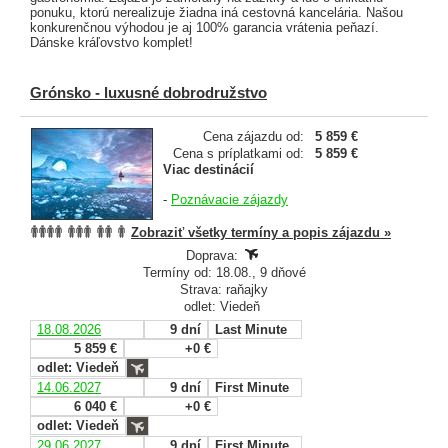
ponuku, ktorú nerealizuje žiadna iná cestovná kancelária. Našou
konkurenčnou výhodou je aj 100% garancia vrátenia peňazí.
Dánske kráľovstvo komplet!
Grónsko - luxusné dobrodružstvo
Cena zájazdu od:
5 859 €
Cena s príplatkami od:
5 859 €
Viac destinácií
-
Poznávacie zájazdy
Zobraziť všetky termíny a popis zájazdu »
Doprava:
Termíny od: 18.08., 9 dňové
Strava: raňajky
odlet: Viedeň
18.08.2026
9 dní
Last Minute
5 859 €
+0 €
odlet: Viedeň
14.06.2027
9 dní
First Minute
6 040 €
+0 €
odlet: Viedeň
29.06.2027
9 dní
First Minute