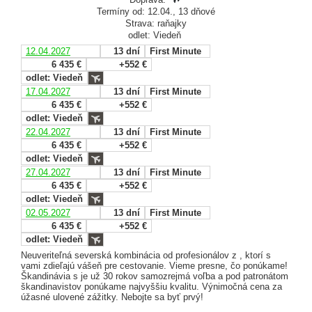
Termíny od: 12.04., 13 dňové
Strava: raňajky
odlet: Viedeň
12.04.2027
13 dní
First Minute
6 435 €
+552 €
odlet: Viedeň
17.04.2027
13 dní
First Minute
6 435 €
+552 €
odlet: Viedeň
22.04.2027
13 dní
First Minute
6 435 €
+552 €
odlet: Viedeň
27.04.2027
13 dní
First Minute
6 435 €
+552 €
odlet: Viedeň
02.05.2027
13 dní
First Minute
6 435 €
+552 €
odlet: Viedeň
Neuveriteľná severská kombinácia od profesionálov z , ktorí s
vami zdieľajú vášeň pre cestovanie. Vieme presne, čo ponúkame!
Škandinávia s je už 30 rokov samozrejmá voľba a pod patronátom
škandinavistov ponúkame najvyššiu kvalitu. Výnimočná cena za
úžasné ulovené zážitky. Nebojte sa byť prvý!