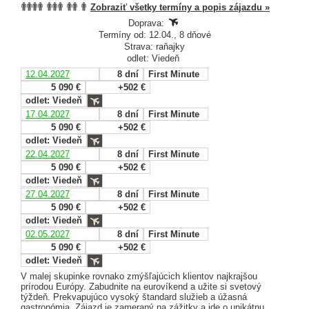
Zobraziť všetky termíny a popis zájazdu »
Doprava:
Termíny od: 12.04., 8 dňové
Strava: raňajky
odlet: Viedeň
12.04.2027
8 dní
First Minute
5 090 €
+502 €
odlet: Viedeň
17.04.2027
8 dní
First Minute
5 090 €
+502 €
odlet: Viedeň
22.04.2027
8 dní
First Minute
5 090 €
+502 €
odlet: Viedeň
27.04.2027
8 dní
First Minute
5 090 €
+502 €
odlet: Viedeň
02.05.2027
8 dní
First Minute
5 090 €
+502 €
odlet: Viedeň
V malej skupinke rovnako zmýšľajúcich klientov najkrajšou
prírodou Európy. Zabudnite na eurovíkend a užite si svetový
týždeň. Prekvapujúco vysoký štandard služieb a úžasná
gastronómia. Zájazd je zameraný na zážitky a ide o unikátnu