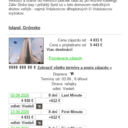
veľkostí a tvarov od menších placiek ľadu až po hrozivé icebergy.
Záliv Disko bay i priľahlý fjord sú v lete domovom niekoľkých
druhov veľrýb - najmä Vráskovcov dlhoplutvých či Vráskavcov
myšokov.
Island, Grónsko
Cena zájazdu od:
4 831 €
Cena s príplatkami od:
5 443 €
Viac destinácií
-
Poznávacie zájazdy
Zobraziť všetky termíny a popis zájazdu »
Doprava:
Termíny od: 03.09., 8 dňové
Strava: raňajky
odlet: Viedeň
03.09.2026
8 dní
Last Minute
4 930 €
+612 €
odlet: Viedeň
13.09.2026
8 dní
First Minute
4 831 €
+612 €
odlet: Viedeň