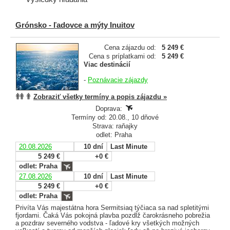
Grónsko - ľadovce a mýty Inuitov
Cena zájazdu od:
5 249 €
Cena s príplatkami od:
5 249 €
Viac destinácií
-
Poznávacie zájazdy
Zobraziť všetky termíny a popis zájazdu »
Doprava:
Termíny od: 20.08., 10 dňové
Strava: raňajky
odlet: Praha
20.08.2026
10 dní
Last Minute
5 249 €
+0 €
odlet: Praha
27.08.2026
10 dní
Last Minute
5 249 €
+0 €
odlet: Praha
Privíta Vás majestátna hora Sermitsiaq týčiaca sa nad spletitými
fjordami. Čaká Vás pokojná plavba pozdĺž čarokrásneho pobrežia
a pozdrav severného vodstva - ľadové kry všetkých možných