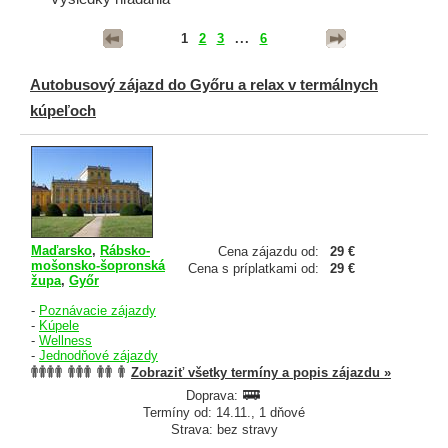
1
2
3
...
6
Autobusový zájazd do Győru a relax v termálnych
kúpeľoch
Maďarsko
,
Rábsko-
Cena zájazdu od:
29 €
mošonsko-šopronská
Cena s príplatkami od:
29 €
župa
,
Győr
-
Poznávacie zájazdy
-
Kúpele
-
Wellness
-
Jednodňové zájazdy
Zobraziť všetky termíny a popis zájazdu »
Doprava:
Termíny od: 14.11., 1 dňové
Strava: bez stravy