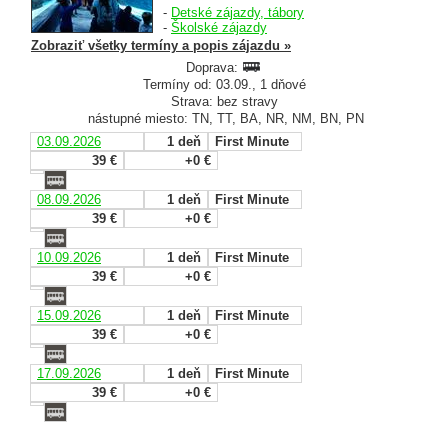
-
Detské zájazdy, tábory
-
Školské zájazdy
Zobraziť všetky termíny a popis zájazdu »
Doprava:
Termíny od: 03.09., 1 dňové
Strava: bez stravy
nástupné miesto: TN, TT, BA, NR, NM, BN, PN
03.09.2026
1 deň
First Minute
39 €
+0 €
08.09.2026
1 deň
First Minute
39 €
+0 €
10.09.2026
1 deň
First Minute
39 €
+0 €
15.09.2026
1 deň
First Minute
39 €
+0 €
17.09.2026
1 deň
First Minute
39 €
+0 €