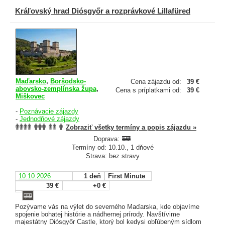
Kráľovský hrad Diósgyőr a rozprávkové Lillafüred
Maďarsko
,
Boršodsko-
Cena zájazdu od:
39 €
abovsko-zemplínska župa
,
Cena s príplatkami od:
39 €
Miškovec
-
Poznávacie zájazdy
-
Jednodňové zájazdy
Zobraziť všetky termíny a popis zájazdu »
Doprava:
Termíny od: 10.10., 1 dňové
Strava: bez stravy
10.10.2026
1 deň
First Minute
39 €
+0 €
Pozývame vás na výlet do severného Maďarska, kde objavíme
spojenie bohatej histórie a nádhernej prírody. Navštívime
majestátny Diósgyőr Castle, ktorý bol kedysi obľúbeným sídlom