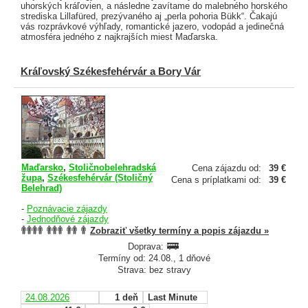
uhorských kráľovien, a následne zavítame do malebného horského
strediska Lillafüred, prezývaného aj „perla pohoria Bükk“. Čakajú
vás rozprávkové výhľady, romantické jazero, vodopád a jedinečná
atmosféra jedného z najkrajších miest Maďarska.
Kráľovský Székesfehérvár a Bory Vár
Maďarsko
,
Stoličnobelehradská
Cena zájazdu od:
39 €
župa
,
Székesfehérvár (Stoličný
Cena s príplatkami od:
39 €
Belehrad)
-
Poznávacie zájazdy
-
Jednodňové zájazdy
Zobraziť všetky termíny a popis zájazdu »
Doprava:
Termíny od: 24.08., 1 dňové
Strava: bez stravy
24.08.2026
1 deň
Last Minute