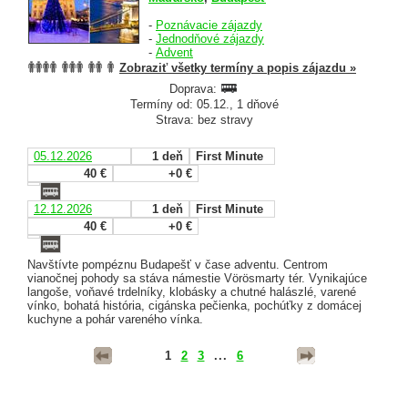
-
Poznávacie zájazdy
-
Jednodňové zájazdy
-
Advent
Zobraziť všetky termíny a popis zájazdu »
Doprava:
Termíny od: 05.12., 1 dňové
Strava: bez stravy
05.12.2026
1 deň
First Minute
40 €
+0 €
12.12.2026
1 deň
First Minute
40 €
+0 €
Navštívte pompéznu Budapešť v čase adventu. Centrom
vianočnej pohody sa stáva námestie Vörösmarty tér. Vynikajúce
langoše, voňavé trdelníky, klobásky a chutné halászlé, varené
vínko, bohatá história, cigánska pečienka, pochúťky z domácej
kuchyne a pohár vareného vínka.
1
2
3
...
6