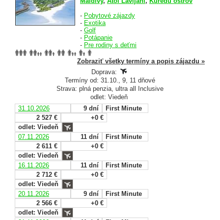
Maldivy
,
Atol Lavijani
,
Kuredu ostrov
-
Pobytové zájazdy
-
Exotika
-
Golf
-
Potápanie
-
Pre rodiny s deťmi
Zobraziť všetky termíny a popis zájazdu »
Doprava:
Termíny od: 31.10., 9, 11 dňové
Strava: plná penzia, ultra all Inclusive
odlet: Viedeň
31.10.2026
9 dní
First Minute
2 527 €
+0 €
odlet: Viedeň
07.11.2026
11 dní
First Minute
2 611 €
+0 €
odlet: Viedeň
16.11.2026
11 dní
First Minute
2 712 €
+0 €
odlet: Viedeň
20.11.2026
9 dní
First Minute
2 566 €
+0 €
odlet: Viedeň