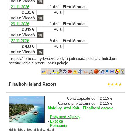
odlet: Viedeň
21.11.2026
11 dní
First Minute
2 131 €
+0 €
odlet: Viedeň
23.11.2026
11 dní
First Minute
2 345 €
+0 €
odlet: Viedeň
27.11.2026
9 dní
First Minute
2 433 €
+0 €
odlet: Viedeň
Tropická príroda, tyrkysové vody a jedinečná poloha v Indickom
oceáne robia z rezortu oázu pokoja.
Fihalhohi Island Rezort
Cena zájazdu od:
2 115 €
Cena s príplatkami od:
2 115 €
Maldivy
,
Atol Káfu
,
Fihalhohi ostrov
-
Pobytové zájazdy
-
Exotika
-
Potápanie