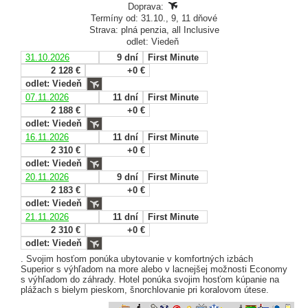
Doprava:
Termíny od: 31.10., 9, 11 dňové
Strava: plná penzia, all Inclusive
odlet: Viedeň
31.10.2026
9 dní
First Minute
2 128 €
+0 €
odlet: Viedeň
07.11.2026
11 dní
First Minute
2 188 €
+0 €
odlet: Viedeň
16.11.2026
11 dní
First Minute
2 310 €
+0 €
odlet: Viedeň
20.11.2026
9 dní
First Minute
2 183 €
+0 €
odlet: Viedeň
21.11.2026
11 dní
First Minute
2 310 €
+0 €
odlet: Viedeň
. Svojim hosťom ponúka ubytovanie v komfortných izbách
Superior s výhľadom na more alebo v lacnejšej možnosti Economy
s výhľadom do záhrady. Hotel ponúka svojim hosťom kúpanie na
plážach s bielym pieskom, šnorchlovanie pri koralovom útese.