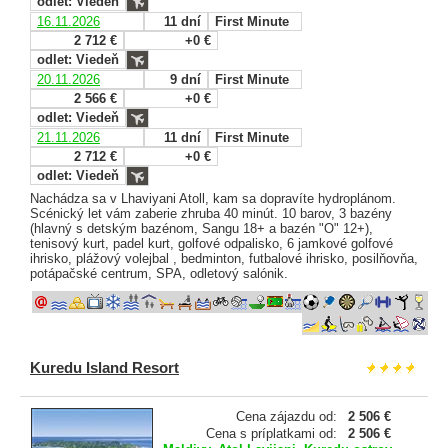
odlet: Viedeň
16.11.2026
11 dní
First Minute
2 712 €
+0 €
odlet: Viedeň
20.11.2026
9 dní
First Minute
2 566 €
+0 €
odlet: Viedeň
21.11.2026
11 dní
First Minute
2 712 €
+0 €
odlet: Viedeň
Nachádza sa v Lhaviyani Atoll, kam sa dopravíte hydroplánom.
Scénický let vám zaberie zhruba 40 minút. 10 barov, 3 bazény
(hlavný s detským bazénom, Sangu 18+ a bazén "O" 12+),
tenisový kurt, padel kurt, golfové odpalisko, 6 jamkové golfové
ihrisko, plážový volejbal , bedminton, futbalové ihrisko, posilňovňa,
potápačské centrum, SPA, odletový salónik.
Kuredu Island Resort
Cena zájazdu od:
2 506 €
Cena s príplatkami od:
2 506 €