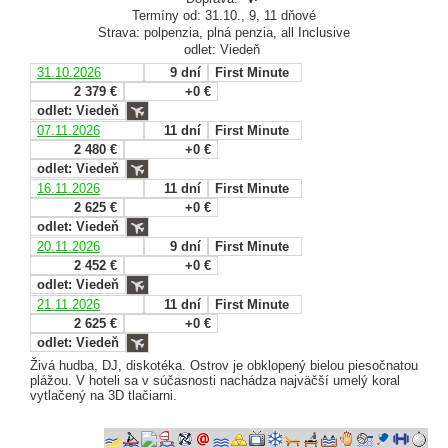
Termíny od: 31.10., 9, 11 dňové
Strava: polpenzia, plná penzia, all Inclusive
odlet: Viedeň
31.10.2026
9 dní
First Minute
2 379 €
+0 €
odlet: Viedeň
07.11.2026
11 dní
First Minute
2 480 €
+0 €
odlet: Viedeň
16.11.2026
11 dní
First Minute
2 625 €
+0 €
odlet: Viedeň
20.11.2026
9 dní
First Minute
2 452 €
+0 €
odlet: Viedeň
21.11.2026
11 dní
First Minute
2 625 €
+0 €
odlet: Viedeň
Živá hudba, DJ, diskotéka. Ostrov je obklopený bielou piesočnatou
plážou. V hoteli sa v súčasnosti nachádza najväčší umelý koral
vytlačený na 3D tlačiarni.