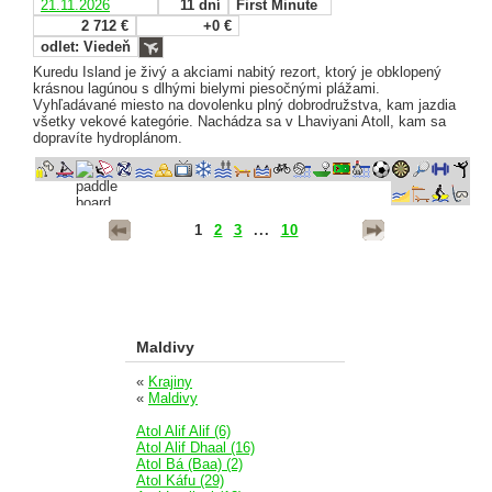
21.11.2026
11 dní
First Minute
2 712 €
+0 €
odlet: Viedeň
Kuredu Island je živý a akciami nabitý rezort, ktorý je obklopený
krásnou lagúnou s dlhými bielymi piesočnými plážami.
Vyhľadávané miesto na dovolenku plný dobrodružstva, kam jazdia
všetky vekové kategórie. Nachádza sa v Lhaviyani Atoll, kam sa
dopravíte hydroplánom.
1
2
3
...
10
Maldivy
«
Krajiny
«
Maldivy
Atol Alif Alif (6)
Atol Alif Dhaal (16)
Atol Bá (Baa) (2)
Atol Káfu (29)