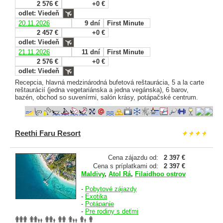
2 576 €
+0 €
odlet: Viedeň
20.11.2026
9 dní
First Minute
2 457 €
+0 €
odlet: Viedeň
21.11.2026
11 dní
First Minute
2 576 €
+0 €
odlet: Viedeň
Recepcia, hlavná medzinárodná bufetová reštaurácia, 5 a la carte
reštaurácií (jedna vegetariánska a jedna vegánska), 6 barov,
bazén, obchod so suvenírmi, salón krásy, potápačské centrum.
Reethi Faru Resort
Cena zájazdu od:
2 397 €
Cena s príplatkami od:
2 397 €
Maldivy
,
Atol Rá
,
Filaidhoo ostrov
-
Pobytové zájazdy
-
Exotika
-
Potápanie
-
Pre rodiny s deťmi