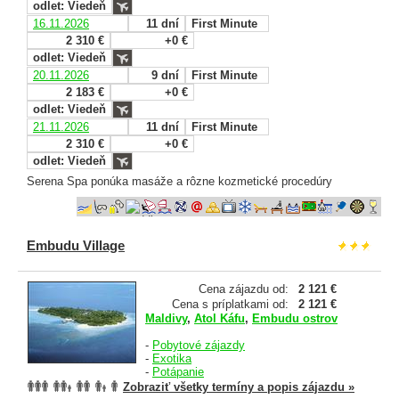
odlet: Viedeň
16.11.2026
11 dní
First Minute
2 310 €
+0 €
odlet: Viedeň
20.11.2026
9 dní
First Minute
2 183 €
+0 €
odlet: Viedeň
21.11.2026
11 dní
First Minute
2 310 €
+0 €
odlet: Viedeň
Serena Spa ponúka masáže a rôzne kozmetické procedúry
Embudu Village
Cena zájazdu od:
2 121 €
Cena s príplatkami od:
2 121 €
Maldivy
,
Atol Káfu
,
Embudu ostrov
-
Pobytové zájazdy
-
Exotika
-
Potápanie
Zobraziť všetky termíny a popis zájazdu »