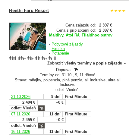
Reethi Faru Resort
Cena zájazdu od:
2 397 €
Cena s príplatkami od:
2 397 €
Maldivy
,
Atol Rá
,
Filaidhoo ostrov
-
Pobytové zájazdy
-
Exotika
-
Potápanie
Zobraziť všetky termíny a popis zájazdu »
Doprava:
Termíny od: 31.10., 9, 11 dňové
Strava: raňajky, polpenzia, plná penzia, all Inclusive, ultra all
Inclusive
odlet: Viedeň
31.10.2026
9 dní
First Minute
2 404 €
+0 €
odlet: Viedeň
07.11.2026
11 dní
First Minute
2 455 €
+0 €
odlet: Viedeň
16.11.2026
11 dní
First Minute