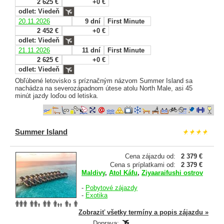
2 625 €
+0 €
odlet: Viedeň
20.11.2026
9 dní
First Minute
2 452 €
+0 €
odlet: Viedeň
21.11.2026
11 dní
First Minute
2 625 €
+0 €
odlet: Viedeň
Obľúbené letovisko s príznačným názvom Summer Island sa
nachádza na severozápadnom útese atolu North Male, asi 45
minút jazdy loďou od letiska.
Summer Island
Cena zájazdu od:
2 379 €
Cena s príplatkami od:
2 379 €
Maldivy
,
Atol Káfu
,
Ziyaaraifushi ostrov
-
Pobytové zájazdy
-
Exotika
Zobraziť všetky termíny a popis zájazdu »
Doprava: