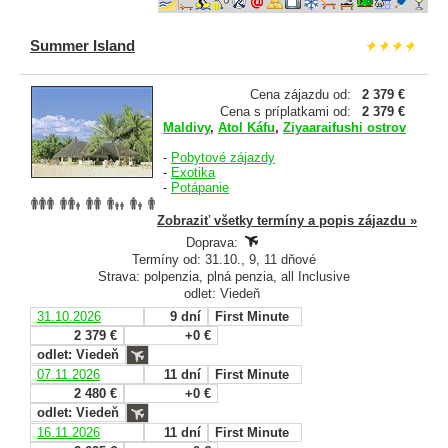
Summer Island
Cena zájazdu od:
2 379 €
Cena s príplatkami od:
2 379 €
Maldivy
,
Atol Káfu
,
Ziyaaraifushi ostrov
-
Pobytové zájazdy
-
Exotika
-
Potápanie
Zobraziť všetky termíny a popis zájazdu »
Doprava:
Termíny od: 31.10., 9, 11 dňové
Strava: polpenzia, plná penzia, all Inclusive
odlet: Viedeň
31.10.2026
9 dní
First Minute
2 379 €
+0 €
odlet: Viedeň
07.11.2026
11 dní
First Minute
2 480 €
+0 €
odlet: Viedeň
16.11.2026
11 dní
First Minute