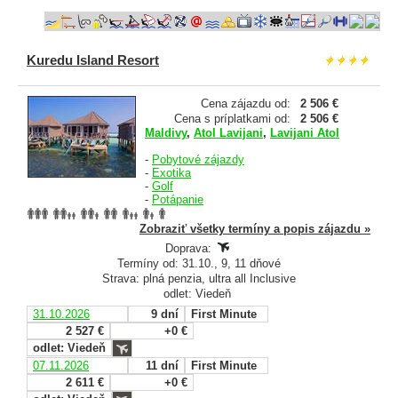
Kuredu Island Resort
Cena zájazdu od:
2 506 €
Cena s príplatkami od:
2 506 €
Maldivy
,
Atol Lavijani
,
Lavijani Atol
-
Pobytové zájazdy
-
Exotika
-
Golf
-
Potápanie
Zobraziť všetky termíny a popis zájazdu »
Doprava:
Termíny od: 31.10., 9, 11 dňové
Strava: plná penzia, ultra all Inclusive
odlet: Viedeň
31.10.2026
9 dní
First Minute
2 527 €
+0 €
odlet: Viedeň
07.11.2026
11 dní
First Minute
2 611 €
+0 €