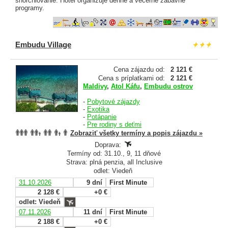
šnorchlovanie. Hotel organizuje denné a večerné zábavné
programy.
Embudu Village
Cena zájazdu od:
2 121 €
Cena s príplatkami od:
2 121 €
Maldivy
,
Atol Káfu
,
Embudu ostrov
-
Pobytové zájazdy
-
Exotika
-
Potápanie
-
Pre rodiny s deťmi
Zobraziť všetky termíny a popis zájazdu »
Doprava:
Termíny od: 31.10., 9, 11 dňové
Strava: plná penzia, all Inclusive
odlet: Viedeň
31.10.2026
9 dní
First Minute
2 128 €
+0 €
odlet: Viedeň
07.11.2026
11 dní
First Minute
2 188 €
+0 €