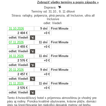
Zobraziť všetky termíny a popis zájazdu »
Doprava:
Termíny od: 31.10., 9, 11 dňové
Strava: raňajky, polpenzia, plná penzia, all Inclusive, ultra all
Inclusive
odlet: Viedeň
31.10.2026
9 dní
First Minute
2 404 €
+0 €
odlet: Viedeň
07.11.2026
11 dní
First Minute
2 455 €
+0 €
odlet: Viedeň
16.11.2026
11 dní
First Minute
2 576 €
+0 €
odlet: Viedeň
20.11.2026
9 dní
First Minute
2 457 €
+0 €
odlet: Viedeň
21.11.2026
11 dní
First Minute
2 576 €
+0 €
odlet: Viedeň
Tento 4-hviezdičkový hotel s príjemnou atmosférou je vhodný pre
páry aj rodiny. Ponúka kvalitné ubytovanie, krásne pláže, domáci
útes na šnorchlovanie len niekoľko desiatok metrov od brehu.