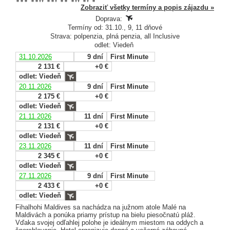
Zobraziť všetky termíny a popis zájazdu »
Doprava:
Termíny od: 31.10., 9, 11 dňové
Strava: polpenzia, plná penzia, all Inclusive
odlet: Viedeň
31.10.2026
9 dní
First Minute
2 131 €
+0 €
odlet: Viedeň
20.11.2026
9 dní
First Minute
2 175 €
+0 €
odlet: Viedeň
21.11.2026
11 dní
First Minute
2 131 €
+0 €
odlet: Viedeň
23.11.2026
11 dní
First Minute
2 345 €
+0 €
odlet: Viedeň
27.11.2026
9 dní
First Minute
2 433 €
+0 €
odlet: Viedeň
Fihalhohi Maldives sa nachádza na južnom atole Malé na
Maldivách a ponúka priamy prístup na bielu piesočnatú pláž.
Vďaka svojej odľahlej polohe je ideálnym miestom na oddych a