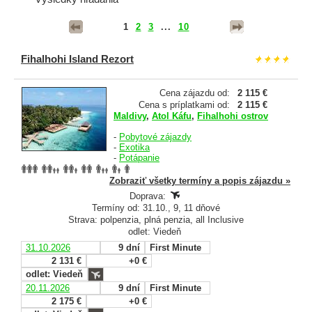
1
2
3
...
10
Fihalhohi Island Rezort
Cena zájazdu od:
2 115 €
Cena s príplatkami od:
2 115 €
Maldivy
,
Atol Káfu
,
Fihalhohi ostrov
-
Pobytové zájazdy
-
Exotika
-
Potápanie
Zobraziť všetky termíny a popis zájazdu »
Doprava:
Termíny od: 31.10., 9, 11 dňové
Strava: polpenzia, plná penzia, all Inclusive
odlet: Viedeň
31.10.2026
9 dní
First Minute
2 131 €
+0 €
odlet: Viedeň
20.11.2026
9 dní
First Minute
2 175 €
+0 €