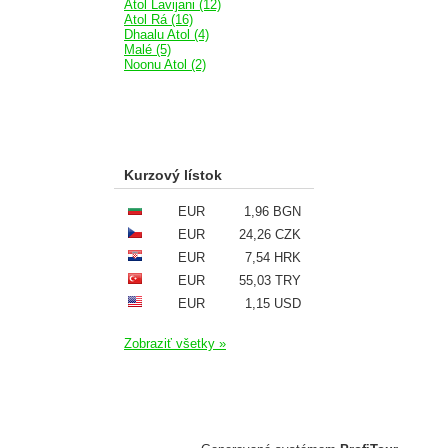
Atol Lavijani (12)
Atol Rá (16)
Dhaalu Atol (4)
Malé (5)
Noonu Atol (2)
Kurzový lístok
EUR
1,96 BGN
EUR
24,26 CZK
EUR
7,54 HRK
EUR
55,03 TRY
EUR
1,15 USD
Zobraziť všetky »