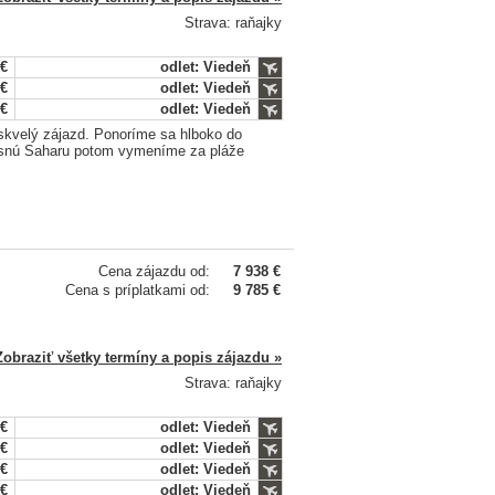
Strava: raňajky
 €
odlet: Viedeň
 €
odlet: Viedeň
 €
odlet: Viedeň
 skvelý zájazd. Ponoríme sa hlboko do
Drsnú Saharu potom vymeníme za pláže
Cena zájazdu od:
7 938 €
Cena s príplatkami od:
9 785 €
Zobraziť všetky termíny a popis zájazdu »
Strava: raňajky
 €
odlet: Viedeň
 €
odlet: Viedeň
 €
odlet: Viedeň
 €
odlet: Viedeň