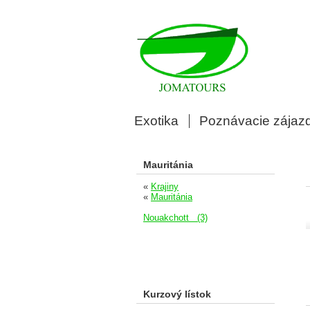
Exotika
Poznávacie zájaz
Mauritánia
«
Krajiny
«
Mauritánia
Nouakchott (3)
Kurzový lístok