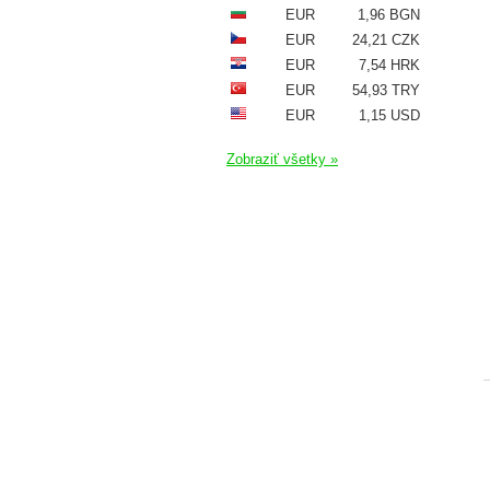
EUR
1,96 BGN
EUR
24,21 CZK
EUR
7,54 HRK
EUR
54,93 TRY
EUR
1,15 USD
Zobraziť všetky »