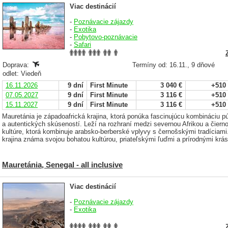
Viac destinácií
-
Poznávacie zájazdy
-
Exotika
-
Pobytovo-poznávacie
-
Safari
Doprava:
Termíny od: 16.11., 9 dňové
odlet: Viedeň
16.11.2026
9 dní
First Minute
3 040 €
+510
07.05.2027
9 dní
First Minute
3 116 €
+510
15.11.2027
9 dní
First Minute
3 116 €
+510
Mauretánia je západoafrická krajina, ktorá ponúka fascinujúcu kombináciu pú
a autentických skúseností. Leží na rozhraní medzi severnou Afrikou a čiernou
kultúre, ktorá kombinuje arabsko-berberské vplyvy s černošskými tradíciam
krajina známa svojou bohatou kultúrou, priateľskými ľuďmi a prírodnými krá
Mauretánia, Senegal - all inclusive
Viac destinácií
-
Poznávacie zájazdy
-
Exotika