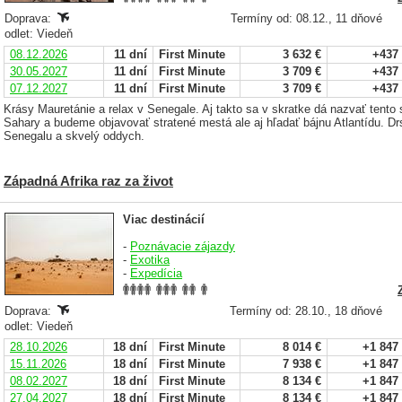
Doprava:
Termíny od: 08.12., 11 dňové
odlet: Viedeň
08.12.2026
11 dní
First Minute
3 632 €
+437
30.05.2027
11 dní
First Minute
3 709 €
+437
07.12.2027
11 dní
First Minute
3 709 €
+437
Krásy Mauretánie a relax v Senegale. Aj takto sa v skratke dá nazvať tento
Sahary a budeme objavovať stratené mestá ale aj hľadať bájnu Atlantídu. 
Senegalu a skvelý oddych.
Západná Afrika raz za život
Viac destinácií
-
Poznávacie zájazdy
-
Exotika
-
Expedícia
Doprava:
Termíny od: 28.10., 18 dňové
odlet: Viedeň
28.10.2026
18 dní
First Minute
8 014 €
+1 847
15.11.2026
18 dní
First Minute
7 938 €
+1 847
08.02.2027
18 dní
First Minute
8 134 €
+1 847
27.04.2027
18 dní
First Minute
8 134 €
+1 847