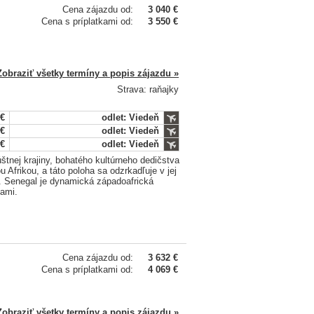
Cena zájazdu od:
3 040 €
Cena s príplatkami od:
3 550 €
Zobraziť všetky termíny a popis zájazdu »
Strava: raňajky
 €
odlet: Viedeň
 €
odlet: Viedeň
 €
odlet: Viedeň
štnej krajiny, bohatého kultúrneho dedičstva
 Afrikou, a táto poloha sa odzrkadľuje v jej
i. Senegal je dynamická západoafrická
sami.
Cena zájazdu od:
3 632 €
Cena s príplatkami od:
4 069 €
Zobraziť všetky termíny a popis zájazdu »