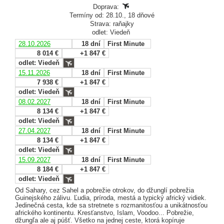
Doprava:
Termíny od: 28.10., 18 dňové
Strava: raňajky
odlet: Viedeň
28.10.2026
18 dní
First Minute
8 014 €
+1 847 €
odlet: Viedeň
15.11.2026
18 dní
First Minute
7 938 €
+1 847 €
odlet: Viedeň
08.02.2027
18 dní
First Minute
8 134 €
+1 847 €
odlet: Viedeň
27.04.2027
18 dní
First Minute
8 134 €
+1 847 €
odlet: Viedeň
15.09.2027
18 dní
First Minute
8 184 €
+1 847 €
odlet: Viedeň
Od Sahary, cez Sahel a pobrežie otrokov, do džunglí pobrežia
Guinejského zálivu. Ľudia, príroda, mestá a typický africký vidiek.
Jedinečná cesta, kde sa stretnete s rozmanitosťou a unikátnosťou
afrického kontinentu. Kresťanstvo, Islam, Voodoo... Pobrežie,
džungľa ale aj púšť. Všetko na jednej ceste, ktorá kopíruje