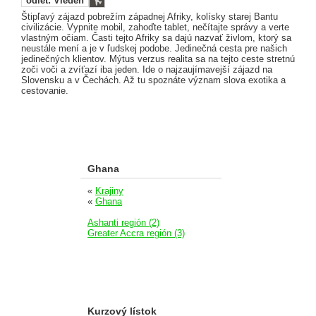
odlet: Viedeň
Štipľavý zájazd pobrežím západnej Afriky, kolísky starej Bantu
civilizácie. Vypnite mobil, zahoďte tablet, nečítajte správy a verte
vlastným očiam. Časti tejto Afriky sa dajú nazvať živlom, ktorý sa
neustále mení a je v ľudskej podobe. Jedinečná cesta pre našich
jedinečných klientov. Mýtus verzus realita sa na tejto ceste stretnú
zoči voči a zvíťazí iba jeden. Ide o najzaujímavejší zájazd na
Slovensku a v Čechách. Až tu spoznáte význam slova exotika a
cestovanie.
Ghana
«
Krajiny
«
Ghana
Ashanti región (2)
Greater Accra región (3)
Kurzový lístok