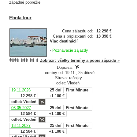
západné pobrežie.
Ebola tour
Cena zájazdu od:
12 298 €
Cena s príplatkami od:
13 398 €
Viac destinácií
-
Poznávacie zájazdy
Zobraziť všetky termíny a popis zájazdu »
Doprava:
Termíny od: 19.11., 25 dňové
Strava: raňajky
odlet: Viedeň
19.11.2026
25 dní
First Minute
12 298 €
+1 100 €
odlet: Viedeň
06.05.2027
25 dní
First Minute
12 584 €
+1 100 €
odlet: Viedeň
18.11.2027
25 dní
First Minute
12 584 €
+1 100 €