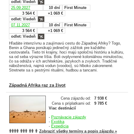
odlet: Viedeň
25.09.2027
10 dní
First Minute
3 564 €
+1 069 €
odlet: Viedeň
07.11.2027
10 dní
First Minute
3 564 €
+1 069 €
odlet: Viedeň
Hľadáte intenzívnu a zaujímavú cestu do Západnej Afriky? Togo,
Benin a Ghana ponúkajú jedinečný zážitok pre každého
cestovateľa. Tieto tri krajiny, hoci majú spoločnú históriu a kultúru,
sa od seba výrazne líšia. Boli ovplyvnené koloniálnou minulosťou,
čo sa odráža v ich architektúre, jazykoch a zvykoch. Tradičné
náboženstvá, najmä vodun (voodoo), sú hlboko zakorenené.
Stretnete sa s pestrými rituálmi, hudbou a tancami.
Západná Afrika raz za život
Cena zájazdu od:
7 938 €
Cena s príplatkami od:
9 785 €
Viac destinácií
-
Poznávacie zájazdy
-
Exotika
-
Expedícia
Zobraziť všetky termíny a popis zájazdu »