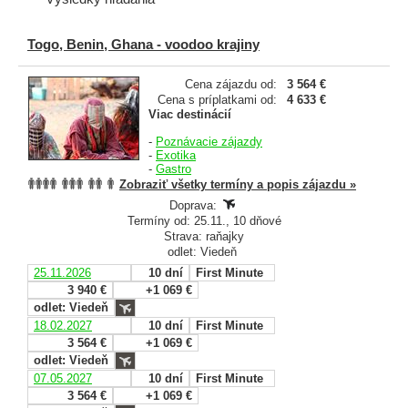
Togo, Benin, Ghana - voodoo krajiny
Cena zájazdu od:
3 564 €
Cena s príplatkami od:
4 633 €
Viac destinácií
-
Poznávacie zájazdy
-
Exotika
-
Gastro
Zobraziť všetky termíny a popis zájazdu »
Doprava:
Termíny od: 25.11., 10 dňové
Strava: raňajky
odlet: Viedeň
25.11.2026
10 dní
First Minute
3 940 €
+1 069 €
odlet: Viedeň
18.02.2027
10 dní
First Minute
3 564 €
+1 069 €
odlet: Viedeň
07.05.2027
10 dní
First Minute
3 564 €
+1 069 €