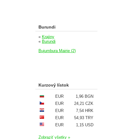
Burundi
«
Krajiny
«
Burundi
Bujumbura Mairie (2)
Kurzový lístok
EUR
1,96 BGN
EUR
24,21 CZK
EUR
7,54 HRK
EUR
54,93 TRY
EUR
1,15 USD
Zobraziť všetky »