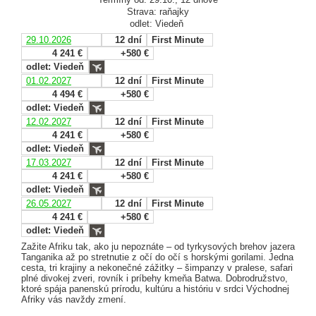
Strava: raňajky
odlet: Viedeň
29.10.2026
12 dní
First Minute
4 241 €
+580 €
odlet: Viedeň
01.02.2027
12 dní
First Minute
4 494 €
+580 €
odlet: Viedeň
12.02.2027
12 dní
First Minute
4 241 €
+580 €
odlet: Viedeň
17.03.2027
12 dní
First Minute
4 241 €
+580 €
odlet: Viedeň
26.05.2027
12 dní
First Minute
4 241 €
+580 €
odlet: Viedeň
Zažite Afriku tak, ako ju nepoznáte – od tyrkysových brehov jazera
Tanganika až po stretnutie z očí do očí s horskými gorilami. Jedna
cesta, tri krajiny a nekonečné zážitky – šimpanzy v pralese, safari
plné divokej zveri, rovník i príbehy kmeňa Batwa. Dobrodružstvo,
ktoré spája panenskú prírodu, kultúru a históriu v srdci Východnej
Afriky vás navždy zmení.