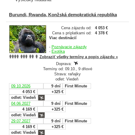
Burundi, Rwanda, Konžská demokratická republika
Cena zájazdu od:
4 053 €
Cena s príplatkami od:
4 378 €
Viac destinácií
-
Poznávacie zájazdy
-
Exotika
Zobraziť všetky termíny a popis zájazdu »
Doprava:
Termíny od: 09.10., 9 dňové
Strava: raňajky
odlet: Viedeň
09.10.2026
9 dní
First Minute
4 053 €
+325 €
odlet: Viedeň
04.06.2027
9 dní
First Minute
4 169 €
+325 €
odlet: Viedeň
29.07.2027
9 dní
First Minute
4 169 €
+325 €
odlet: Viedeň