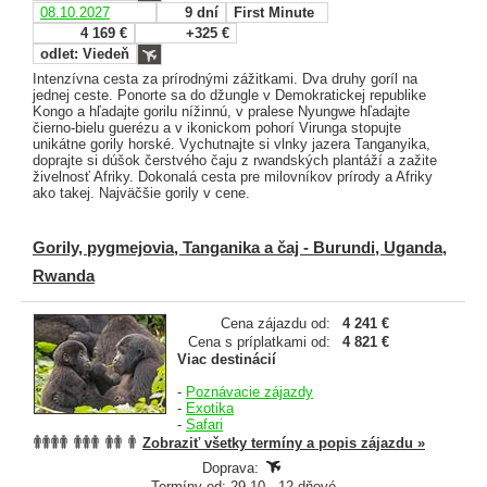
08.10.2027
9 dní
First Minute
4 169 €
+325 €
odlet: Viedeň
Intenzívna cesta za prírodnými zážitkami. Dva druhy goríl na
jednej ceste. Ponorte sa do džungle v Demokratickej republike
Kongo a hľadajte gorilu nížinnú, v pralese Nyungwe hľadajte
čierno-bielu guerézu a v ikonickom pohorí Virunga stopujte
unikátne gorily horské. Vychutnajte si vlnky jazera Tanganyika,
doprajte si dúšok čerstvého čaju z rwandských plantáží a zažite
živelnosť Afriky. Dokonalá cesta pre milovníkov prírody a Afriky
ako takej. Najväčšie gorily v cene.
Gorily, pygmejovia, Tanganika a čaj - Burundi, Uganda,
Rwanda
Cena zájazdu od:
4 241 €
Cena s príplatkami od:
4 821 €
Viac destinácií
-
Poznávacie zájazdy
-
Exotika
-
Safari
Zobraziť všetky termíny a popis zájazdu »
Doprava:
Termíny od: 29.10., 12 dňové