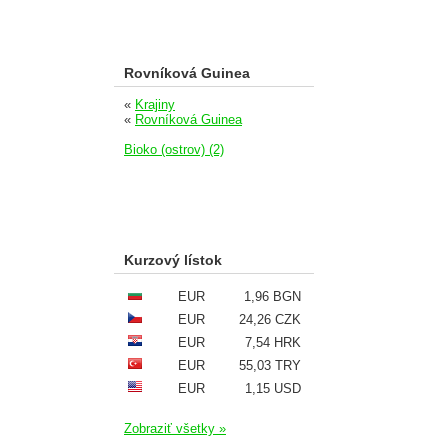
Rovníková Guinea
«
Krajiny
«
Rovníková Guinea
Bioko (ostrov) (2)
Kurzový lístok
EUR
1,96 BGN
EUR
24,26 CZK
EUR
7,54 HRK
EUR
55,03 TRY
EUR
1,15 USD
Zobraziť všetky »