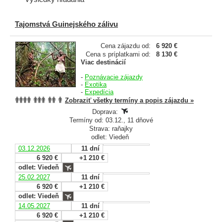
Tajomstvá Guinejského zálivu
Cena zájazdu od:
6 920 €
Cena s príplatkami od:
8 130 €
Viac destinácií
-
Poznávacie zájazdy
-
Exotika
-
Expedícia
Zobraziť všetky termíny a popis zájazdu »
Doprava:
Termíny od: 03.12., 11 dňové
Strava: raňajky
odlet: Viedeň
03.12.2026
11 dní
6 920 €
+1 210 €
odlet: Viedeň
25.02.2027
11 dní
6 920 €
+1 210 €
odlet: Viedeň
14.05.2027
11 dní
6 920 €
+1 210 €