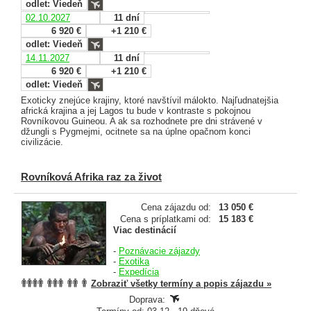
odlet: Viedeň
02.10.2027
11 dní
6 920 €
+1 210 €
odlet: Viedeň
14.11.2027
11 dní
6 920 €
+1 210 €
odlet: Viedeň
Exoticky znejúce krajiny, ktoré navštívil málokto. Najľudnatejšia
africká krajina a jej Lagos tu bude v kontraste s pokojnou
Rovníkovou Guineou. A ak sa rozhodnete pre dni strávené v
džungli s Pygmejmi, ocitnete sa na úplne opačnom konci
civilizácie.
Rovníková Afrika raz za život
Cena zájazdu od:
13 050 €
Cena s príplatkami od:
15 183 €
Viac destinácií
-
Poznávacie zájazdy
-
Exotika
-
Expedícia
Zobraziť všetky termíny a popis zájazdu »
Doprava: