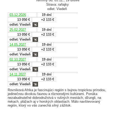
Termíny od: 03.12., 19 dňové
Strava: raňajky
odlet: Viedeň
03.12.2026
19 dní
13 050 €
+2 133 €
odlet: Viedeň
25.02.2027
19 dní
13 050 €
+2 133 €
odlet: Viedeň
14.05.2027
19 dní
13 050 €
+2 133 €
odlet: Viedeň
02.10.2027
19 dní
13 050 €
+2 133 €
odlet: Viedeň
14.11.2027
19 dní
13 050 €
+2 133 €
odlet: Viedeň
Rovníková Afrika je fascinujúci región s bujnou tropickou prírodou,
jedinečnou divokou faunou a rôznorodými kultúrami. Ponúka
nezabudnuteľné dobrodružstvá v rušných mestách, džungli, na
riekach, plážach aj v horských oblastiach. Málo navštevovaný
región, ktorý vo vás zanechá silný zážitok.