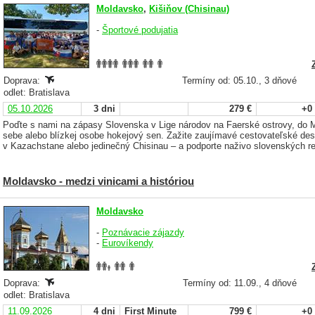
Moldavsko
,
Kišiňov (Chisinau)
-
Športové podujatia
Doprava:
Termíny od: 05.10., 3 dňové
odlet: Bratislava
05.10.2026
3 dni
279 €
+0
Poďte s nami na zápasy Slovenska v Lige národov na Faerské ostrovy, do 
sebe alebo blízkej osobe hokejový sen. Zažite zaujímavé cestovateľské des
v Kazachstane alebo jedinečný Chisinau – a podporte naživo slovenských re
Moldavsko - medzi vinicami a históriou
Moldavsko
-
Poznávacie zájazdy
-
Eurovíkendy
Doprava:
Termíny od: 11.09., 4 dňové
odlet: Bratislava
11.09.2026
4 dni
First Minute
799 €
+0