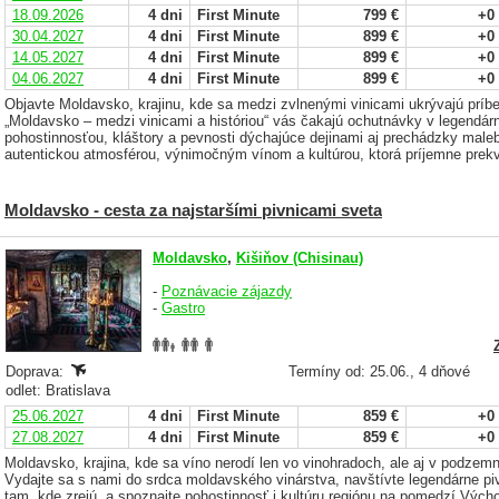
18.09.2026
4 dni
First Minute
799 €
+0
30.04.2027
4 dni
First Minute
899 €
+0
14.05.2027
4 dni
First Minute
899 €
+0
04.06.2027
4 dni
First Minute
899 €
+0
Objavte Moldavsko, krajinu, kde sa medzi zvlnenými vinicami ukrývajú príbe
„Moldavsko – medzi vinicami a históriou“ vás čakajú ochutnávky v legendárn
pohostinnosťou, kláštory a pevnosti dýchajúce dejinami aj prechádzky mal
autentickou atmosférou, výnimočným vínom a kultúrou, ktorá príjemne prek
Moldavsko - cesta za najstaršími pivnicami sveta
Moldavsko
,
Kišiňov (Chisinau)
-
Poznávacie zájazdy
-
Gastro
Doprava:
Termíny od: 25.06., 4 dňové
odlet: Bratislava
25.06.2027
4 dni
First Minute
859 €
+0
27.08.2027
4 dni
First Minute
859 €
+0
Moldavsko, krajina, kde sa víno nerodí len vo vinohradoch, ale aj v podze
Vydajte sa s nami do srdca moldavského vinárstva, navštívte legendárne pi
tam, kde zrejú, a spoznajte pohostinnosť i kultúru regiónu na pomedzí Výc