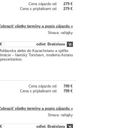
Cena zájazdu od:
279 €
Cena s príplatkami od:
279 €
Zobraziť všetky termíny a popis zájazdu »
Strava: raňajky
 €
odlet: Bratislava
Moldavska alebo do Kazachstanu a splňte
tinácie – faerský Torshavn, modernú Astanu
prezentantov.
Cena zájazdu od:
799 €
Cena s príplatkami od:
799 €
Zobraziť všetky termíny a popis zájazdu »
Strava: raňajky
 €
odlet: Bratislava