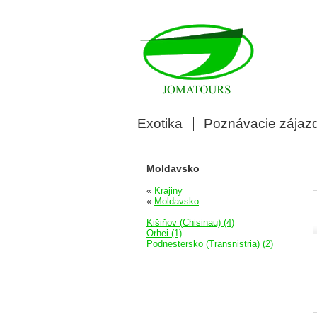
Exotika
Poznávacie zájaz
Moldavsko
«
Krajiny
«
Moldavsko
Kišiňov (Chisinau) (4)
Orhei (1)
Podnestersko (Transnistria) (2)