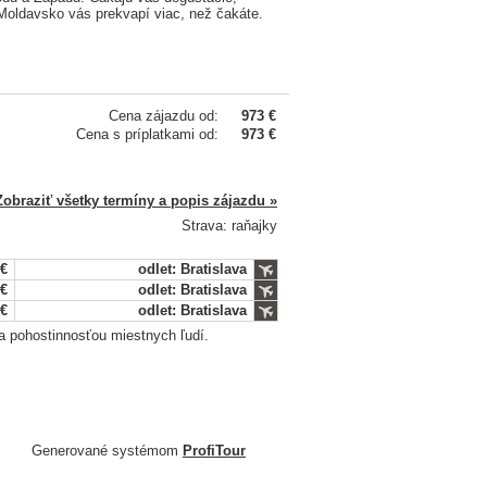
Moldavsko vás prekvapí viac, než čakáte.
Cena zájazdu od:
973 €
Cena s príplatkami od:
973 €
Zobraziť všetky termíny a popis zájazdu »
Strava: raňajky
 €
odlet: Bratislava
 €
odlet: Bratislava
 €
odlet: Bratislava
a pohostinnosťou miestnych ľudí.
Generované systémom
ProfiTour