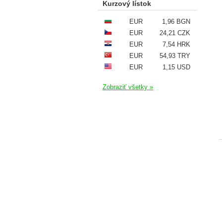
Kurzový lístok
EUR
1,96 BGN
EUR
24,21 CZK
EUR
7,54 HRK
EUR
54,93 TRY
EUR
1,15 USD
Zobraziť všetky »