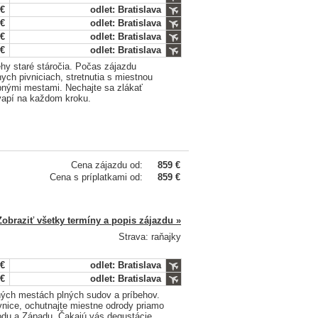
 €
odlet: Bratislava
 €
odlet: Bratislava
 €
odlet: Bratislava
 €
odlet: Bratislava
hy staré stáročia. Počas zájazdu
ych pivniciach, stretnutia s miestnou
ebnými mestami. Nechajte sa zlákať
vapí na každom kroku.
Cena zájazdu od:
859 €
Cena s príplatkami od:
859 €
Zobraziť všetky termíny a popis zájazdu »
Strava: raňajky
 €
odlet: Bratislava
 €
odlet: Bratislava
mných mestách plných sudov a príbehov.
vnice, ochutnajte miestne odrody priamo
hodu a Západu. Čakajú vás degustácie,