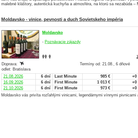
malebné kláštory, autentická kuchyňa a atmosféra, na ktorú sa nezabúda – 
Moldavsko - vinice, pevnosti a duch Sovietskeho impéria
Moldavsko
-
Poznávacie zájazdy
Doprava:
Termíny od: 21.08., 6 dňové
odlet: Bratislava
21.08.2026
6 dní
Last Minute
985 €
+0
16.09.2026
6 dní
First Minute
1 013 €
+0
21.10.2026
6 dní
First Minute
973 €
+0
Moldavsko vás privíta rozľahlými vinicami, legendárnymi vínnymi pivnicami 