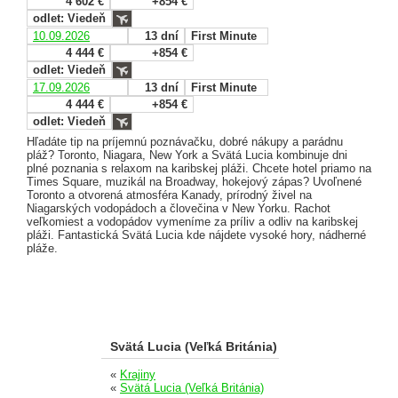
4 602 €
+854 €
odlet: Viedeň
10.09.2026
13 dní
First Minute
4 444 €
+854 €
odlet: Viedeň
17.09.2026
13 dní
First Minute
4 444 €
+854 €
odlet: Viedeň
Hľadáte tip na príjemnú poznávačku, dobré nákupy a parádnu
pláž? Toronto, Niagara, New York a Svätá Lucia kombinuje dni
plné poznania s relaxom na karibskej pláži. Chcete hotel priamo na
Times Square, muzikál na Broadway, hokejový zápas? Uvoľnené
Toronto a otvorená atmosféra Kanady, prírodný živel na
Niagarských vodopádoch a človečina v New Yorku. Rachot
veľkomiest a vodopádov vymeníme za príliv a odliv na karibskej
pláži. Fantastická Svätá Lucia kde nájdete vysoké hory, nádherné
pláže.
Svätá Lucia (Veľká Británia)
«
Krajiny
«
Svätá Lucia (Veľká Británia)