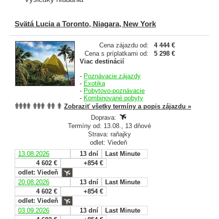
Svätá Lucia a Toronto, Niagara, New York
Cena zájazdu od:
4 444 €
Cena s príplatkami od:
5 298 €
Viac destinácií
-
Poznávacie zájazdy
-
Exotika
-
Pobytovo-poznávacie
-
Kombinované pobyty
Zobraziť všetky termíny a popis zájazdu »
Doprava:
Termíny od: 13.08., 13 dňové
Strava: raňajky
odlet: Viedeň
13.08.2026
13 dní
Last Minute
4 602 €
+854 €
odlet: Viedeň
20.08.2026
13 dní
Last Minute
4 602 €
+854 €
odlet: Viedeň
03.09.2026
13 dní
Last Minute