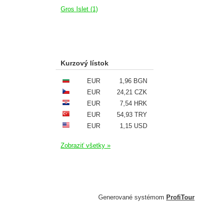
Gros Islet (1)
Kurzový lístok
EUR
1,96 BGN
EUR
24,21 CZK
EUR
7,54 HRK
EUR
54,93 TRY
EUR
1,15 USD
Zobraziť všetky »
Generované systémom
ProfiTour