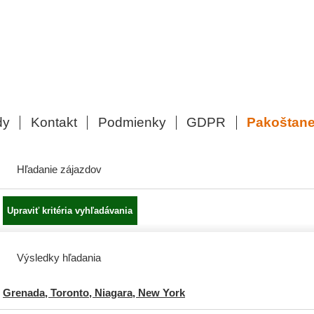
dy
Kontakt
Podmienky
GDPR
Pakoštan
Hľadanie zájazdov
Výsledky hľadania
Grenada, Toronto, Niagara, New York