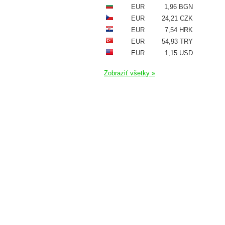
EUR
1,96 BGN
EUR
24,21 CZK
EUR
7,54 HRK
EUR
54,93 TRY
EUR
1,15 USD
Zobraziť všetky »