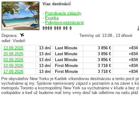
Viac destinácií
-
Poznávacie zájazdy
-
Exotika
-
Pobytovo-poznávacie
Doprava:
Termíny od: 13.08., 13 dňové
odlet: Viedeň
13.08.2026
13 dní
Last Minute
3 856 €
+834
20.08.2026
13 dní
Last Minute
3 856 €
+834
03.09.2026
13 dní
Last Minute
3 856 €
+834
10.09.2026
13 dní
First Minute
3 718 €
+834
17.09.2026
13 dní
First Minute
3 718 €
+834
Pre obyvateľov New Yorku je Karibik víkendovou destináciou a tento pocit pr
vychutnáme aj my. Správne namixovaný zájazd s poznaním a na záver s kú
metropolu Toronto a kozmopolitný New York sa vychutnáme v kľude a bez st
vodopádov a keď už budeme mať trmy vrmy dosť tak odletíme na našu pláž