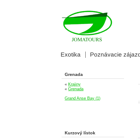
Exotika
Poznávacie zájaz
Grenada
«
Krajiny
«
Grenada
Grand Anse Bay (1)
Kurzový lístok