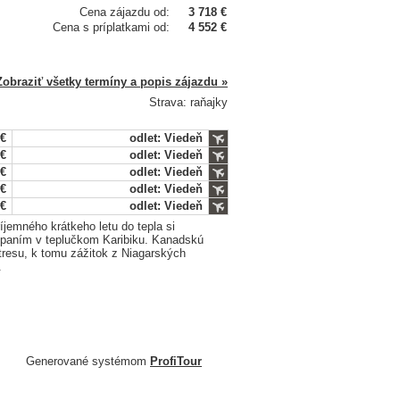
Cena zájazdu od:
3 718 €
Cena s príplatkami od:
4 552 €
Zobraziť všetky termíny a popis zájazdu »
Strava: raňajky
 €
odlet: Viedeň
 €
odlet: Viedeň
 €
odlet: Viedeň
 €
odlet: Viedeň
 €
odlet: Viedeň
íjemného krátkeho letu do tepla si
paním v teplučkom Karibiku. Kanadskú
resu, k tomu zážitok z Niagarských
.
Generované systémom
ProfiTour