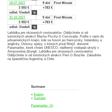
18.07.2027
9 dní
First Minute
3 593 €
+783 €
odlet: Viedeň
31.10.2027
9 dní
First Minute
3 593 €
+783 €
odlet: Viedeň
Lahôdka pre skúsených cestovateľov. Oddýchnite si od
turistických atrakcií Machu Picchu či Corcovada. Poďte s nami do
juhoamerických krajín, kde sa hovorí po francúzsky, holandsky a
anglicky. Ostrovy spásy, o ktorých písal Motýľ, drevené
Paramaribo, ktoré chráni UNESCO, nádherný vodopád ukrytý v
Amazonskej džungli. Lahôdka pre skúsených cestovateľov.
Oddýchnite si od turistických atrakcií Peru či Brazílie. Zabudnite
na španielčinu Argentíny a Chile.
Surinam
«
Krajiny
«
Surinam
Paramaribo (1)