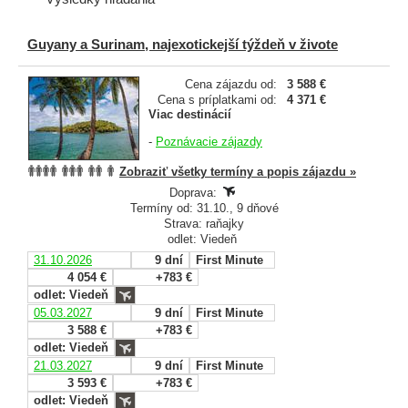
Guyany a Surinam, najexotickejší týždeň v živote
Cena zájazdu od:
3 588 €
Cena s príplatkami od:
4 371 €
Viac destinácií
-
Poznávacie zájazdy
Zobraziť všetky termíny a popis zájazdu »
Doprava:
Termíny od: 31.10., 9 dňové
Strava: raňajky
odlet: Viedeň
31.10.2026
9 dní
First Minute
4 054 €
+783 €
odlet: Viedeň
05.03.2027
9 dní
First Minute
3 588 €
+783 €
odlet: Viedeň
21.03.2027
9 dní
First Minute
3 593 €
+783 €
odlet: Viedeň