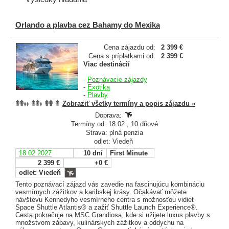
Orlando a plavba cez Bahamy do Mexika
Cena zájazdu od:
2 399 €
Cena s príplatkami od:
2 399 €
Viac destinácií
-
Poznávacie zájazdy
-
Exotika
-
Plavby
Zobraziť všetky termíny a popis zájazdu »
Doprava:
Termíny od: 18.02., 10 dňové
Strava: plná penzia
odlet: Viedeň
18.02.2027
10 dní
First Minute
2 399 €
+0 €
odlet: Viedeň
Tento poznávací zájazd vás zavedie na fascinujúcu kombináciu
vesmírnych zážitkov a karibskej krásy. Očakávať môžete
návštevu Kennedyho vesmírneho centra s možnosťou vidieť
Space Shuttle Atlantis® a zažiť Shuttle Launch Experience®.
Cesta pokračuje na MSC Grandiosa, kde si užijete luxus plavby s
množstvom zábavy, kulinárskych zážitkov a oddychu na