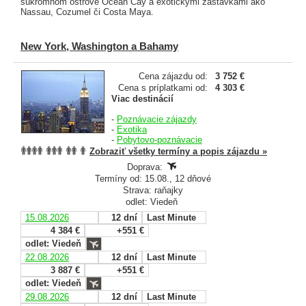
súkromnom ostrove Ocean Cay a exotickými zastávkami ako
Nassau, Cozumel či Costa Maya.
New York, Washington a Bahamy
Cena zájazdu od:
3 752 €
Cena s príplatkami od:
4 303 €
Viac destinácií
-
Poznávacie zájazdy
-
Exotika
-
Pobytovo-poznávacie
Zobraziť všetky termíny a popis zájazdu »
Doprava:
Termíny od: 15.08., 12 dňové
Strava: raňajky
odlet: Viedeň
15.08.2026
12 dní
Last Minute
4 384 €
+551 €
odlet: Viedeň
22.08.2026
12 dní
Last Minute
3 887 €
+551 €
odlet: Viedeň
29.08.2026
12 dní
Last Minute