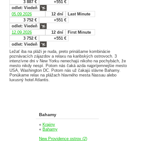
3 887 €
+551 €
odlet: Viedeň
05.09.2026
12 dní
Last Minute
3 752 €
+551 €
odlet: Viedeň
12.09.2026
12 dní
First Minute
3 752 €
+551 €
odlet: Viedeň
Ležať iba na pláži je nuda, preto prinášame kombinácie
poznávacích zájazdov a relaxu na karibských ostrovoch. 3
intenzívne dni v New Yorku nenechajú nikoho na pochybách, že
mesto nikdy nespí. Potom nás čaká azda najpríjemnejšie mesto
USA, Washington DC. Potom nás už čakajú slávne Bahamy.
Ponúkame relax na plážach hlavného mesta Nassau alebo
luxusný hotel Atlantis.
Bahamy
«
Krajiny
«
Bahamy
New Providence ostrov (2)