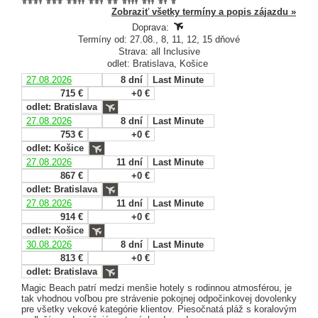
Zobraziť všetky termíny a popis zájazdu »
Doprava:
Termíny od: 27.08., 8, 11, 12, 15 dňové
Strava: all Inclusive
odlet: Bratislava, Košice
27.08.2026
8 dní
Last Minute
715 €
+0 €
odlet: Bratislava
27.08.2026
8 dní
Last Minute
753 €
+0 €
odlet: Košice
27.08.2026
11 dní
Last Minute
867 €
+0 €
odlet: Bratislava
27.08.2026
11 dní
Last Minute
914 €
+0 €
odlet: Košice
30.08.2026
8 dní
Last Minute
813 €
+0 €
odlet: Bratislava
Magic Beach patrí medzi menšie hotely s rodinnou atmosférou, je
tak vhodnou voľbou pre strávenie pokojnej odpočinkovej dovolenky
pre všetky vekové kategórie klientov. Piesočnatá pláž s koralovým