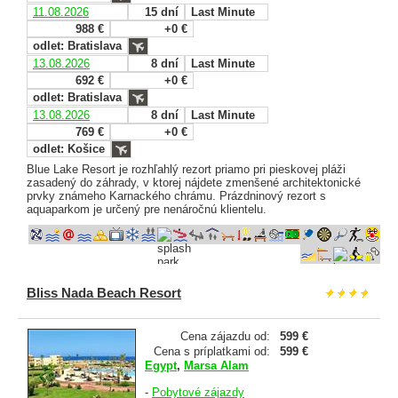
11.08.2026
15 dní
Last Minute
988 €
+0 €
odlet: Bratislava
13.08.2026
8 dní
Last Minute
692 €
+0 €
odlet: Bratislava
13.08.2026
8 dní
Last Minute
769 €
+0 €
odlet: Košice
Blue Lake Resort je rozhľahlý rezort priamo pri pieskovej pláži
zasadený do záhrady, v ktorej nájdete zmenšené architektonické
prvky známeho Karnackého chrámu. Prázdninový rezort s
aquaparkom je určený pre nenáročnú klientelu.
Bliss Nada Beach Resort
Cena zájazdu od:
599 €
Cena s príplatkami od:
599 €
Egypt
,
Marsa Alam
-
Pobytové zájazdy