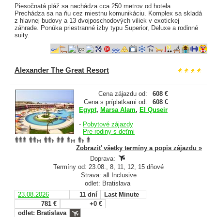
Piesočnatá pláž sa nachádza cca 250 metrov od hotela.
Prechádza sa na ňu cez miestnu komunikáciu. Komplex sa skladá
z hlavnej budovy a 13 dvojposchodových viliek v exotickej
záhrade. Ponúka priestranné izby typu Superior, Deluxe a rodinné
suity.
Alexander The Great Resort
Cena zájazdu od:
608 €
Cena s príplatkami od:
608 €
Egypt
,
Marsa Alam
,
El Quseir
-
Pobytové zájazdy
-
Pre rodiny s deťmi
Zobraziť všetky termíny a popis zájazdu »
Doprava:
Termíny od: 23.08., 8, 11, 12, 15 dňové
Strava: all Inclusive
odlet: Bratislava
23.08.2026
11 dní
Last Minute
781 €
+0 €
odlet: Bratislava