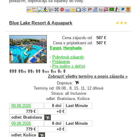
podlažím, odporúčajú sa topánky do vody.
Blue Lake Resort & Aquapark
Cena zájazdu od:
587 €
Cena s príplatkami od:
587 €
Egypt
,
Hurghada
-
Pobytové zájazdy
-
Potápanie
-
Pre rodiny s deťmi
Zobraziť všetky termíny a popis zájazdu »
Doprava:
Termíny od: 09.08., 8, 15, 11, 12 dňové
Strava: all Inclusive
odlet: Bratislava, Košice
09.08.2026
8 dní
Last Minute
779 €
+0 €
odlet: Bratislava
09.08.2026
8 dní
Last Minute
779 €
+0 €
odlet: Košice