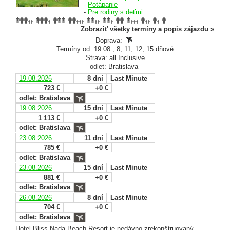
-
Potápanie
-
Pre rodiny s deťmi
Zobraziť všetky termíny a popis zájazdu »
Doprava:
Termíny od: 19.08., 8, 11, 12, 15 dňové
Strava: all Inclusive
odlet: Bratislava
19.08.2026
8 dní
Last Minute
723 €
+0 €
odlet: Bratislava
19.08.2026
15 dní
Last Minute
1 113 €
+0 €
odlet: Bratislava
23.08.2026
11 dní
Last Minute
785 €
+0 €
odlet: Bratislava
23.08.2026
15 dní
Last Minute
881 €
+0 €
odlet: Bratislava
26.08.2026
8 dní
Last Minute
704 €
+0 €
odlet: Bratislava
Hotel Bliss Nada Beach Resort je nedávno zrekonštruovaný