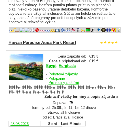
situovaný v centre Hurghady, v blízkosti obchodov, reštaurácií a
možností zábavy. Hosťom ponúka priamy prístup na piesočnú
pláž, niekoľko bazénov vrátane detského bazéna, komfortné
ubytovanie a služby all inclusive. Súčasťou hotela sú reštaurácie,
bary, animačné programy pre deti i dospelých a zázemie pre
športové aj relaxačné vyžitie.
Hawaii Paradise Aqua Park Resort
Cena zájazdu od:
619 €
Cena s príplatkami od:
619 €
Egypt
,
Hurghada
-
Pobytové zájazdy
-
Potápanie
-
Pre rodiny s deťmi
Zobraziť všetky termíny a popis zájazdu »
Doprava:
Termíny od: 25.08., 8, 11, 15, 12 dňové
Strava: all Inclusive
odlet: Bratislava, Košice
25.08.2026
8 dní
Last Minute