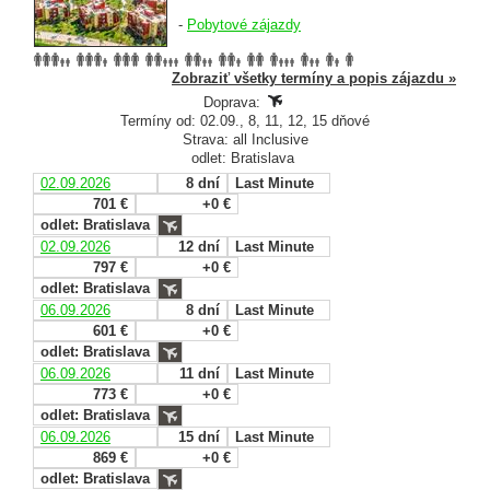
-
Pobytové zájazdy
Zobraziť všetky termíny a popis zájazdu »
Doprava:
Termíny od: 02.09., 8, 11, 12, 15 dňové
Strava: all Inclusive
odlet: Bratislava
02.09.2026
8 dní
Last Minute
701 €
+0 €
odlet: Bratislava
02.09.2026
12 dní
Last Minute
797 €
+0 €
odlet: Bratislava
06.09.2026
8 dní
Last Minute
601 €
+0 €
odlet: Bratislava
06.09.2026
11 dní
Last Minute
773 €
+0 €
odlet: Bratislava
06.09.2026
15 dní
Last Minute
869 €
+0 €
odlet: Bratislava