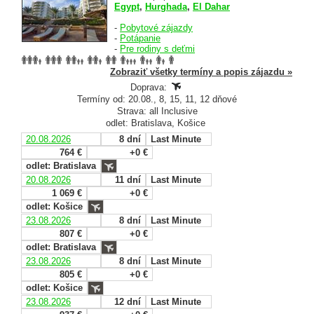
Egypt
,
Hurghada
,
El Dahar
-
Pobytové zájazdy
-
Potápanie
-
Pre rodiny s deťmi
Zobraziť všetky termíny a popis zájazdu »
Doprava:
Termíny od: 20.08., 8, 15, 11, 12 dňové
Strava: all Inclusive
odlet: Bratislava, Košice
20.08.2026
8 dní
Last Minute
764 €
+0 €
odlet: Bratislava
20.08.2026
11 dní
Last Minute
1 069 €
+0 €
odlet: Košice
23.08.2026
8 dní
Last Minute
807 €
+0 €
odlet: Bratislava
23.08.2026
8 dní
Last Minute
805 €
+0 €
odlet: Košice
23.08.2026
12 dní
Last Minute