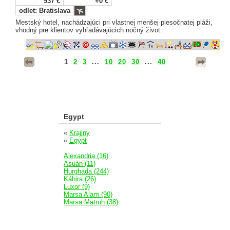
937 €
+0 €
odlet: Bratislava
Mestský hotel, nachádzajúci pri vlastnej menšej piesočnatej pláži,
vhodný pre klientov vyhľadávajúcich nočný život.
1
2
3
...
10
20
30
...
40
Egypt
«
Krajiny
«
Egypt
Alexandria (16)
Asuán (11)
Hurghada (244)
Káhira (26)
Luxor (9)
Marsa Alam (90)
Marsa Matruh (38)