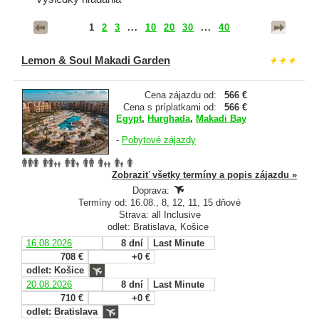
1
2
3
...
10
20
30
...
40
Lemon & Soul Makadi Garden
Cena zájazdu od:
566 €
Cena s príplatkami od:
566 €
Egypt
,
Hurghada
,
Makadi Bay
-
Pobytové zájazdy
Zobraziť všetky termíny a popis zájazdu »
Doprava:
Termíny od: 16.08., 8, 12, 11, 15 dňové
Strava: all Inclusive
odlet: Bratislava, Košice
16.08.2026
8 dní
Last Minute
708 €
+0 €
odlet: Košice
20.08.2026
8 dní
Last Minute
710 €
+0 €
odlet: Bratislava