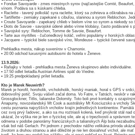
• Fondue Savoyarde - zmes miestnych syrov (najčastejšie Comté, Beaufort
vínom. Podáva sa s kúskami chleba.
• Raclette - tavený polkoláč syra raclette, ktorý sa zohrieva a oškrabáva n
• Tartiflette - zemiaky zapekané s cibuľou, slaninou a syrom Reblochon. Jedn
• Croute Savoyarde - zapekaný chlieb v bielom víne so syrom a niekedy so
• Diots de Savoie - savojské údené alebo vínne klobásy, často podávané s 
• Savojské syry: Reblochon, Tomme de Savoie, Beaufort.
• Tarte aux myrtilles - čučoriedkový koláč, veľmi populárny v horských oblas
• Jacquere – typické biele savojské víno, Mondeuse – typické červené savo
Prehliadka mesta, nákup suvenírov v Chamonix.
• 20:00 odchod luxusnými autobusmi do hotela v Ženeve.
13.9.2026:
• Raňajky v hoteli - prehliadka mesta Ženeva skupinovo alebo individuálne.
• 17:50 odlet lietadla Austrian Airlines späť do Viedne.
• 19:25 predpokladaný prílet lietadla.
Kto je Marek Neuwirth?
Marek je horofil, horoholik, vrcholoholik, horský maniak, horal s GPS v srdci,
dobrovoľný potič. Svoju vášeň začal doma. Vo Fatre, v Tatrách, neskôr v ra
Grossglockner, Titlis, talianske Dolomity. Toto boli prvé kontakty s ozajs
Anapurny, novozelandský Mt Cook a austrálsky Mt Kosciuzsko a vrcholy Ska
cestu poznania najvyšších vrcholov krajín jednotlivých kontinentov. Pamätá
cez svoj prvý ľadovec, a ako sa mu roztriasli kolená, keď prvýkrát stál nad
ukázal, že výška nie je len o fyzickej sile, ale aj o trpezlivosti a správnom 
odmena v podobe panorámy francúzskych a talianskych Álp bola nezabudn
však bol náš Gerlach. Pri jednom z prechodov nášho velikána príroda ukáza
životom a druhou stranou a aké dôležité je nie len dosiahnuť vrchol, ale m
tvrdí, že hory mu nedali len zážitky, ale aj nový pohľad na život. Prijmite 