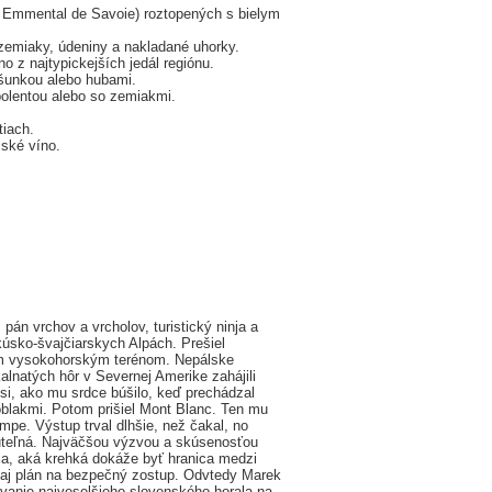
, Emmental de Savoie) roztopených s bielym
a zemiaky, údeniny a nakladané uhorky.
o z najtypickejších jedál regiónu.
 šunkou alebo hubami.
polentou alebo so zemiakmi.
tiach.
jské víno.
 pán vrchov a vrcholov, turistický ninja a
kúsko-švajčiarskych Alpách. Prešiel
tným vysokohorským terénom. Nepálske
lnatých hôr v Severnej Amerike zahájili
 si, ako mu srdce búšilo, keď prechádzal
 oblakmi. Potom prišiel Mont Blanc. Ten mu
tempe. Výstup trval dlhšie, než čakal, no
uteľná. Najväčšou výzvou a skúsenosťou
la, aká krehká dokáže byť hranica medzi
ať aj plán na bezpečný zostup. Odvtedy Marek
pozvanie najveselšieho slovenského horala na