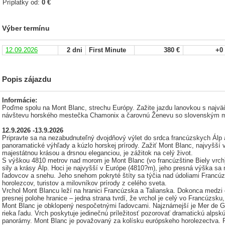
Príplatky od:
0 €
Výber termínu
12.09.2026
2 dni
First Minute
380 €
+0
Popis zájazdu
Informácie:
Poďme spolu na Mont Blanc, strechu Európy. Zažite jazdu lanovkou s najväč
návštevu horského mestečka Chamonix a čarovnú Ženevu so slovenským m
12.9.2026 -13.9.2026
Pripravte sa na nezabudnuteľný dvojdňový výlet do srdca francúzskych Álp 
panoramatické výhľady a kúzlo horskej prírody. Zažiť Mont Blanc, najvyšší v
majestátnou krásou a drsnou eleganciou, je zážitok na celý život.
S výškou 4810 metrov nad morom je Mont Blanc (vo francúzštine Biely vr
sily a krásy Álp. Hoci je najvyšší v Európe (4810?m), jeho presná výška sa
ľadovcov a snehu. Jeho snehom pokryté štíty sa týčia nad údoliami Francúzs
horolezcov, turistov a milovníkov prírody z celého sveta.
Vrchol Mont Blancu leží na hranici Francúzska a Talianska. Dokonca medzi 
presnej polohe hranice – jedna strana tvrdí, že vrchol je celý vo Francúzsku,
Mont Blanc je obklopený nespočetnými ľadovcami. Najznámejší je Mer de Gl
rieka ľadu. Vrch poskytuje jedinečnú príležitosť pozorovať dramatickú alpsk
panorámy. Mont Blanc je považovaný za kolísku európskeho horolezectva. 