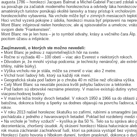
augusta 1786 – horolezci Jacques Balmat a Michel-Gabriel Paccard zdolali
sa považuje za začiatok moderného horolezectva a odvtedy láka horolezcov 
amatérskych turistov ponúkajú okolité lanovky a trasy prístup k vrcholový
horolezeckého vybavenia. Na vrchole môže byť v zimných mesiacoch teplota
Hoci vrchol vyzerá pokojne z údolia, horolezci musia byť pripravení na nepr
Mont Blanc inšpiroval nielen horolezcov, ale aj spisovateľov a umelcov, vrá
svojom diele “Frankenstein”.
Mont Blanc nie je len hora – je to symbol odvahy, krásy a večného čara Álp.
pocitom úžasu a inšpirácie.
Zaujímavosti, o ktorých ste možno nevedeli:
• Mont Blanc je jednou z najsmrteľnejších hôr na svete.
• Ročne si vyžiada 40 – 100 obetí – viac ako Everest v niektorých rokoch.
• Dôvodom je, že mnohí výstup podcenia: je technicky nenáročný, ale extr
trhliny, náhle búrky).
• Výška vrcholu nie je stála, môže sa zmeniť o viac ako 2 metre.
• Vrchol tvorí ľadový hrb, ktorý sa každý rok mení.
• Geografická skala pod ľadom je o zhruba 40 m nižšie než oficiálna výška.
• Celý Mont Blanc sa neustále posúva kvôli pohybu ľadovcov a tektonike.
• Pod ľadom sú obrovské neznáme priestory. V masíve existujú dutiny vytv
viacposchodovej budovy.
• V masíve ležia trosky dvoch lietadiel. V rokoch 1950 a 1966 sa do oblasti zrú
batožina, dokonca listiny a šperky sa dodnes objavujú na povrchu ľadovca, 
rokov.
• V roku 2013 našiel horolezec škatuľku so zafírmi, rubínmi a smaragdmi (a
pochádzala z jedného z havarovaných lietadiel. Poklad bol rozdelený medz
• Na vrchole je “mŕtvy vzduch” – kyslíka je iba 50 %. Telo sa tu správa ako 
dezorientácia, zhoršený úsudok. Aj skúsení horolezci hlásia halucinácie a
rok musia záchranári zachraňovať ľudí, ktorí sa pokúsia vystúpiť bez výstro
Horolezci často hovoria o hlbokom dunení, tvrdom prasknutí, dokonca o dych