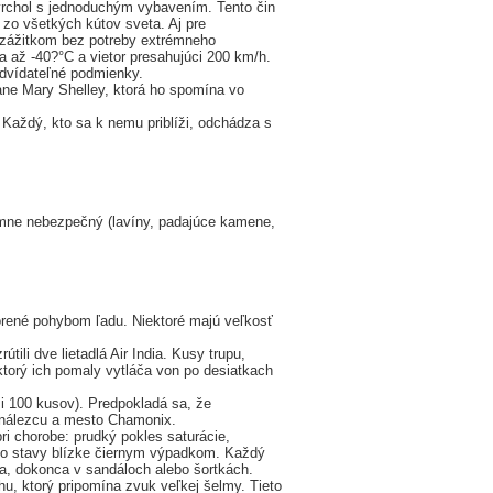
 vrchol s jednoduchým vybavením. Tento čin
zo všetkých kútov sveta. Aj pre
m zážitkom bez potreby extrémneho
 až -40?°C a vietor presahujúci 200 km/h.
edvídateľné podmienky.
tane Mary Shelley, ktorá ho spomína vo
 Každý, kto sa k nemu priblíži, odchádza s
émne nebezpečný (lavíny, padajúce kamene,
orené pohybom ľadu. Niektoré majú veľkosť
tili dve lietadlá Air India. Kusy trupu,
ktorý ich pomaly vytláča von po desiatkach
si 100 kusov). Predpokladá sa, že
i nálezcu a mesto Chamonix.
pri chorobe: prudký pokles saturácie,
lebo stavy blízke čiernym výpadkom. Každý
ja, dokonca v sandáloch alebo šortkách.
u, ktorý pripomína zvuk veľkej šelmy. Tieto