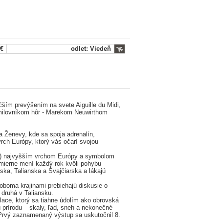
 €
odlet: Viedeň
ším prevýšením na svete Aiguille du Midi,
ilovníkom hôr - Marekom Neuwirthom
a Ženevy, kde sa spoja adrenalín,
rch Európy, ktorý vás očarí svojou
ch) najvyšším vrchom Európy a symbolom
 mierne mení každý rok kvôli pohybu
ka, Talianska a Švajčiarska a lákajú
oboma krajinami prebiehajú diskusie o
 druhá v Taliansku.
ace, ktorý sa tiahne údolím ako obrovská
ú prírodu – skaly, ľad, sneh a nekonečné
Prvý zaznamenaný výstup sa uskutočnil 8.