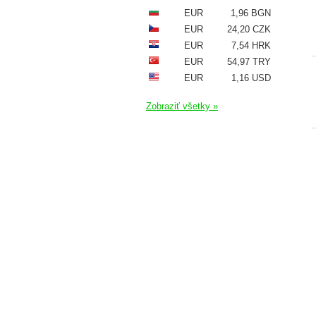
EUR
1,96 BGN
EUR
24,20 CZK
EUR
7,54 HRK
EUR
54,97 TRY
EUR
1,16 USD
Zobraziť všetky »