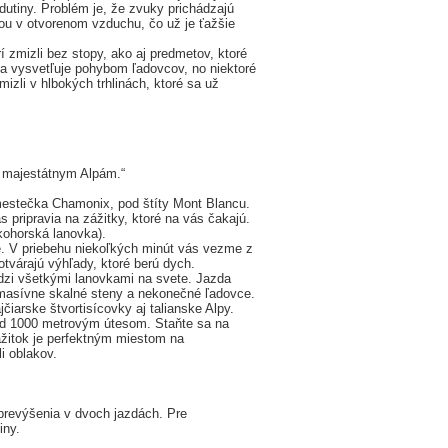
utiny. Problém je, že zvuky prichádzajú
ebou v otvorenom vzduchu, čo už je ťažšie
í zmizli bez stopy, ako aj predmetov, ktoré
 sa vysvetľuje pohybom ľadovcov, no niektoré
mizli v hlbokých trhlinách, ktoré sa už
k majestátnym Alpám.“
estečka Chamonix, pod štíty Mont Blancu.
 pripravia na zážitky, ktoré na vás čakajú.
kohorská lanovka).
te. V priebehu niekoľkých minút vás vezme z
tvárajú výhľady, ktoré berú dych.
dzi všetkými lanovkami na svete. Jazda
masívne skalné steny a nekonečné ľadovce.
čiarske štvortisícovky aj talianske Alpy.
nad 1000 metrovým útesom. Staňte sa na
ážitok je perfektným miestom na
i oblakov.
prevýšenia v dvoch jazdách. Pre
iny.