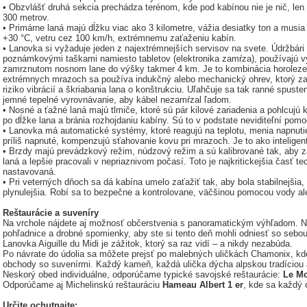
• Obzvlášť druhá sekcia prechádza terénom, kde pod kabínou nie je nič, len
300 metrov.
• Primárne laná majú dĺžku viac ako 3 kilometre, vážia desiatky ton a musi
+30 °C, vetru cez 100 km/h, extrémnemu zaťaženiu kabín.
• Lanovka si vyžaduje jeden z najextrémnejších servisov na svete. Údržbári 
poznámkovými taškami namiesto tabletov (elektronika zamŕza), používajú vý
zamrznutom nosnom lane do výšky takmer 4 km. Je to kombinácia horolezect
extrémnych mrazoch sa používa indukčný alebo mechanický ohrev, ktorý zab
riziko vibrácií a škriabania lana o konštrukciu. Uľahčuje sa tak ranné spusten
jemné tepelné vyrovnávanie, aby kábel nezamŕzal ľadom.
• Nosné a ťažné laná majú tlmiče, ktoré sú pár kilové zariadenia a pohlcujú
po dĺžke lana a bránia rozhojdaniu kabíny. Sú to v podstate neviditeľní pomoc
• Lanovka má automatické systémy, ktoré reagujú na teplotu, menia napnutie 
príliš napnuté, kompenzujú sťahovanie kovu pri mrazoch. Je to ako inteligen
• Brzdy majú prevádzkový režim, núdzový režim a sú kalibrované tak, aby zab
laná a lepšie pracovali v nepriaznivom počasí. Toto je najkritickejšia časť tec
nastavovaná.
• Pri veterných dňoch sa dá kabína umelo zaťažiť tak, aby bola stabilnejšia, 
plynulejšia. Robí sa to bezpečne a kontrolovane, väčšinou pomocou vody al
Reštaurácie a suveníry
Na vrchole nájdete aj možnosť občerstvenia s panoramatickým výhľadom. Ne
pohľadnice a drobné spomienky, aby ste si tento deň mohli odniesť so sebo
Lanovka Aiguille du Midi je zážitok, ktorý sa raz vidí – a nikdy nezabúda.
Po návrate do údolia sa môžete prejsť po malebných uličkách Chamonix, kde 
obchody so suvenírmi. Každý kameň, každá ulička dýcha alpskou tradíciou 
Neskorý obed individuálne, odporúčame typické savojské reštaurácie:
Le M
Odporúčame aj Michelinskú reštauráciu
Hameau Albert 1 er
, kde sa každý
Určite ochutnajte: