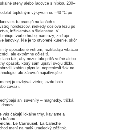
 skalné steny alebo ľadovce s hĺbkou 200–
a odolať teplotným výkyvom od –40 °C po
lanoviek tu pracujú na lanách s
stroj horolezcov, niekedy doslova lezú po
va, inžinierstva a šialenstva. V
raňuje tvorbe hrubej námrazy, znižuje
ie lanovky. Nie je to otvorené kúrenie, skôr
 kmity spôsobené vetrom, rozkladajú vibrácie
níci, ale extrémne dôležití.
lana tak, aby nezostalo príliš voľné alebo
tný opasok, ktorý sám upraví svoju dĺžku.
rzdili kabínu plynule, nepreniesli šok na
hnológie, ale zároveň najcitlivejšie
menej ju rozkýval vietor, jazda bola
ebo závaží.
chýbajú ani suveníry – magnetky, tričká,
u domov.
vás čakajú lokálne trhy, kaviarne a
a krásou.
onchu,
Le Carrousel,
La Caleche
 chod mení na malý umelecký zážitok.