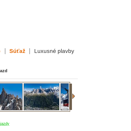
e
Súťaž
Luxusné plavby
jazd
jazdy