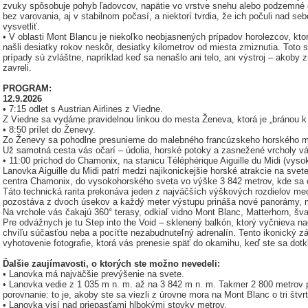
zvuky spôsobuje pohyb ľadovcov, napätie vo vrstve snehu alebo podzemné d
bez varovania, aj v stabilnom počasí, a niektorí tvrdia, že ich počuli nad s
vysvetliť.
• V oblasti Mont Blancu je niekoľko neobjasnených prípadov horolezcov, ktor
našli desiatky rokov neskôr, desiatky kilometrov od miesta zmiznutia. Toto
prípady sú zvláštne, napríklad keď sa nenašlo ani telo, ani výstroj – akoby z
zavreli.
PROGRAM:
12.9.2026
• 7:15 odlet s Austrian Airlines z Viedne.
Z Viedne sa vydáme pravidelnou linkou do mesta Ženeva, ktorá je „bránou 
• 8:50 prílet do Ženevy.
Zo Ženevy sa pohodlne presunieme do malebného francúzskeho horského m
Už samotná cesta vás očarí – údolia, horské potoky a zasnežené vrcholy vás
• 11:00 príchod do Chamonix, na stanicu Téléphérique Aiguille du Midi (vyso
Lanovka Aiguille du Midi patrí medzi najikonickejšie horské atrakcie na sve
centra Chamonix, do vysokohorského sveta vo výške 3 842 metrov, kde sa o
Táto technická rarita prekonáva jeden z najväčších výškových rozdielov me
pozostáva z dvoch úsekov a každý meter výstupu prináša nové panorámy, 
Na vrchole vás čakajú 360° terasy, odkiaľ vidno Mont Blanc, Matterhorn, švaj
Pre odvážnych je tu Step into the Void – sklenený balkón, ktorý vyčnieva 
chvíľu súčasťou neba a pocíťte nezabudnuteľný adrenalín. Tento ikonický z
vyhotovenie fotografie, ktorá vás prenesie späť do okamihu, keď ste sa dotkl
Ďalšie zaujímavosti, o ktorých ste možno nevedeli:
• Lanovka má najväčšie prevýšenie na svete.
• Lanovka vedie z 1 035 m n. m. až na 3 842 m n. m. Takmer 2 800 metrov 
porovnanie: to je, akoby ste sa viezli z úrovne mora na Mont Blanc o tri štvrt
• Lanovka visí nad priepasťami hlbokými stovky metrov.