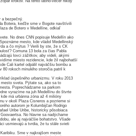
zopár krokov. Na tento latino-večer nikdy
ý a bezpečný.
da Botera, keďže sme v Bogote navštívili
aza de Botero v Medellíne, odkiaľ
svete. No dnes CNN popisuje Medellín ako
 Spoznáme mesto, kde vládol Medellinský
avda a čo mýtus ? Verili by ste, že s CK
nulosť? Comuna 13 bola za čias Pabla
dzajú lovci zážitkov, aby videli, akými
idíme miesto rezidencie, kde žil najbohatší
de Cali kartel odpálil najväčšiu bombu a
 80 rokoch minulého storočia patril k
príklad úspešného urbanizmu. V roku 2013
e mesto sveta. Pýtate sa, ako sa to
to mesta. Poprechádzame sa parkom
edne vyrazíme na juh Medellínu do štvrte
, kde má urbánna zóna až 4 milióny
u v okolí Plaza Cisneros a pozrieme si
orého autorom je Kolumbijčan Rodrigo
fael Uribe Uribe, historicky pôsobiaca
na Goovaertsa. No hlavne sa nadýchame
obu, ale aj najväčšie bohatstvo. Všade
ci usmievajú a tvrdia, že tu stále svieti
u Karibiku. Sme v najkrajšom meste