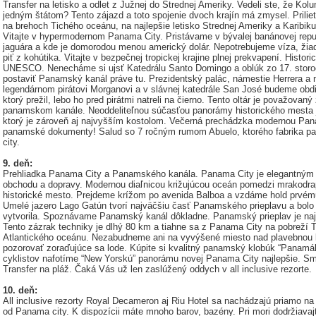
Transfer na letisko a odlet z Južnej do Strednej Ameriky. Vedeli ste, že Kol
jedným štátom? Tento zájazd a toto spojenie dvoch krajín má zmysel. Priliet
na brehoch Tichého oceánu, na najlepšie letisko Strednej Ameriky a Karibiku
Vitajte v hypermodernom Panama City. Pristávame v bývalej banánovej repu
jaguára a kde je domorodou menou americký dolár. Nepotrebujeme víza, žia
piť z kohútika. Vitajte v bezpečnej tropickej krajine plnej prekvapení. Hist
UNESCO. Nenecháme si ujsť Katedrálu Santo Domingo a oblúk zo 17. storoči
postaviť Panamský kanál práve tu. Prezidentský palác, námestie Herrera a 
legendárnom pirátovi Morganovi a v slávnej katedrále San José budeme obdiv
ktorý prežil, lebo ho pred pirátmi natreli na čierno. Tento oltár je považov
panamskom kanále. Neoddeliteľnou súčasťou panorámy historického mesta je
ktorý je zároveň aj najvyšším kostolom. Večerná prechádzka modernou Pana
panamské dokumenty! Salud so 7 ročným rumom Abuelo, ktorého fabrika pat
city.
9. deň:
Prehliadka Panama City a Panamského kanála. Panama City je elegantným 
obchodu a dopravy. Modernou diaľnicou križujúcou oceán pomedzi mrakodra
historické mesto. Prejdeme krížom po avenida Balboa a vzdáme hold prvému
Umelé jazero Lago Gatún tvorí najväčšiu časť Panamského prieplavu a bolo
vytvorila. Spoznávame Panamský kanál dôkladne. Panamský prieplav je na
Tento zázrak techniky je dlhý 80 km a tiahne sa z Panama City na pobreží 
Atlantického oceánu. Nezabudneme ani na vyvýšené miesto nad plavebnou 
pozorovať zoraďujúce sa lode. Kúpite si kvalitný panamský klobúk “Panamá
cyklistov nafotíme “New Yorskú” panorámu novej Panama City najlepšie. S
Transfer na pláž. Čaká Vás už len zaslúžený oddych v all inclusive rezorte.
10. deň:
All inclusive rezorty Royal Decameron aj Riu Hotel sa nachádzajú priamo n
od Panama city. K dispozícii máte mnoho barov, bazény. Pri mori dodržiav