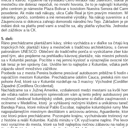
vrecia s kávou. Vyjdeme na vyhliadku Cerro Mirador nad Salentom, odkiaľ je
mestečku ste doteraz nepočuli, no mnohí hovoria, že to je najkrajší kolumbi
jeho centrom je námestie Plaza Bolivar s kostolom Nuestra Senora del Ca
posedenie. Ak máte radi nákupy, ulica Calle Real je tým pravým miestom. Mô
náramky, pončo, sombréro a iné remeselné výrobky. Na nákup suvenírov a 
Záujemcovia si dokonca zahrajú domorodú národnú hru Tejo. Základom je p
indiáni disk na platňu pred vami a snažíte sa, aby platňa vybuchla. Jednodu
deň zážitkov a la CK.
5. deň:
Ráno prechádzame plantážami kávy, slnko vychádza a v diaľke sa črtajú k
tropických hôr, plantáží kávy a mestečiek s tradičnou architektúrou, s červ
patronátom UNESCO. Oblečení do tradičného ponča si vyskúšame zber kávy 
pred tým, ako prejdeme na prehliadku kávovej plantáže, nás miestni pohosti
sa v Kolumbii pestuje. Pocítite v nej jemnú kyslosť a výraznejšie ovocné tó
tak teraz je ten správny čas. Uvidíte len to najlepšie z Kolumbie, vďaka per
zájazdu uloviť množstvo zážitkov.
Poobede sa z mesta Pereira budeme presúvať autobusom približne 6 hodín d
najväčším mestom Kolumbie. Prechádzame údolím Cauca, preteká ním rovn
pohorie Ánd, ktoré sa v Kolumbii rozdeľuje na 3 masívy: Východné (Cordillera 
Západné (Cordillera Occidental).
Nachádzame sa v Južnej Amerike, vzdialenosti medzi mestami sa kvôli horn
ale vďaka našim skúseným sprievodcom vám aj tento jediný autobusový pres
možnosť sledovať kolumbijský vidiek, porozprávame si ďalšie zaujímavosti o 
ocitneme v Medellíne, ktorý je vyhlásený nočnými klubmi a unikátnou tane
Bandeja Paisa, ktoré miloval Pablo Escobar, najlepšie kolumbijské rumy Med
najpopulárnejším miestnym destilátom s anízovou arómou, Aguardiente, ktorý 
cez ktorú práve prechádzame. Pozorujete krajinu, vychutnávate trstinový ru
z histórie a reálií Kolumbie. Každú minútu v CK využívame naplno. Pre levo
noci vyrazíme do mesta, ktoré sa hrdí najlepšou nočnou zábavou na našej pl