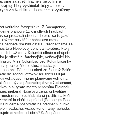
az sme sa stretli hlavne s belochmi a
rajine. Hory vystriedali trópy a teploty
lých vĺn Karibiku a doprajeme si vytúžený
 neuveriteľne fotogenické. Z Bocagrande,
ojdeme bránou v 11 km dlhých hradbách
sa predávali otroci a doteraz sa tu jazdí
 uložené najväčšie bohatstvo mesta.
k tá nádhera pre nás ostala. Prechádzame sa
iteľa Nobelovej ceny za literatúru, ktorý
 diel. Už ste v Kolumbii dlhšie a chápete
 je silnejšie, farebnejšie, voňavejšie! No
yhlasujú Miss Colombia, veď Kolumbijčanky
vej trojke. Viete, ktorá misska je
m na koni. Dáte si tu obed za 2 eura? Palác
aver so sochou otrokov ani sochu Mujer
etrí veľa času, máme plánované voľno na
 či do bývalej židovskej štvrte Getsemani,
tikov a aj týmto mesto pripomína Florenciu.
quez preberal Nobelovu cenu, či kvalitné
 mestom sa prechádzate či jazdíte na koči.
lebritní kuchári: napríklad (Patanegra Paca
nka budeme pozorovať na hradbách. Slnko
eplom vzduchu, všade vône, farby, pohoda.
cujete si večer u Fidela? Každopádne