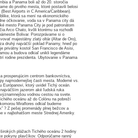
umbia a Panama boli až do 20. storočia
ame do prvého mesta, ktoré postavili belosi
 (Best Airports in C America/Caribbean).
blike, ktorá sa mení na ekonomického
dne očkovanie, voda sa v Panama city dá
orické mesto Panama City je pod patronátom
a Arco Chato, kvôli ktorému sa rozhodli
námestie Bolivar. Porozprávame si o
ovať majestátny zlatý oltár (Altar de Oro),
aný za druhý najväčší poklad Panamy, hneď po
 privátny kostol San Francisco de Asisi,
mou a budova odkiaľ unikli legendárne
rí rodine prezidenta. Ubytovanie v Panama
a prosperujúcim centrom bankovníctva,
py najmodernejšej časti mesta. Moderné vs.
 Európanovi, ktorý uvidel Tichý oceán.
 najväčším jazerom aké ľudská ruka
jvýznamnejšou vodnou cestou na svete.
Tichého oceánu až do Colónu na pobreží
komorou Miraflores odkiaľ budeme
k” ? Z pešej promenády plnej bežcov a
me v najbohatšom meste Strednej Ameriky.
a širokých plážach Tichého oceánu 2 hodiny
ajte pokyny plavčíkov. Odporúčame ranný