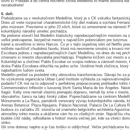
štvrti El Poblado a do centra nočného života Medellinu to máme doslova iba 
nezabudnete!
6. deň:
Prebúdzame sa v neskutočnom Medellíne, ktorý je s CK vskutku fantastick
Dnes už viete rozpoznať charakteristické črty diel maliara a sochára Fernan
jeho múzeum. Prezrieme si jeho 23 sôch, ktoré sú umiestnené na námestí Pl
kolumbijský národný umelec pochádza.
Na prelome storočí bol Medellín štatisticky najnebezpečnejším mestom na 
veľké prekvapenie, bezpečné mesto s najväčším potenciálom pre turizmus.
kartel a osvetlíme si tému Narcos. Čo je v tejto úspešnej sérii od Netflix pr
môžete navštíviť chudobnú favelu, ktorá má nesmierne smutnú a krvavú mi
Escobara jednou z najnebezpečnejších častí Medellínu, no dnes do nej prichá
zmenami si miestni obyvatelia prechádzajú. Prejdeme krížom cez mesto a uv
Kolumbijčan a zločinec Pablo Escobar so svojou rodinou a zároveň miesto, k
dcéra Pabla Escobara ohluchla na jedno ucho. Uvidíme hrob zločinca, ktorý v
najbohatším ľuďom sveta.
Medellín prešiel za posledné roky obrovskou transformáciou. Dávajú ho za 
ho výskumná organizácia Urban Land Institute vyhlásila za naj­inovatívnejši
podarilo? CK má na to odpoveď v perfektnej prepracovanej prehliadke toh
Conmemorativo Inflexión v luxusnej štvrti Santa María de los Ángeles. Násl
Itagüí. Keby sme nemali vlastnú prenajatú dopravu, nemali by sme v meste
obyvateľov, šancu na taký široký záber. Poprechádzame sa centrom Medellín
Monumento a La Raza, pamätník venovaný vývoju kolumbijského národa, kt
Arenas Betancur. Plaza Alpujarra, Palacio Nacional, Palacio De La Cultura Ra
budova zo začiatku 20. storočia od známeho belgického architekta Agustí
atmosféry tohto mesta a ukážeme vám ho zo všetkých strán. Najväčšiu chud
budete cítiť nádej, odhodlanie a hrdosť mesta večnej jari, kde sa všetci domá
slnko.
Išli sme doteraz naplno a je čas trošku si oddýchnuť. Večer prichádzame k