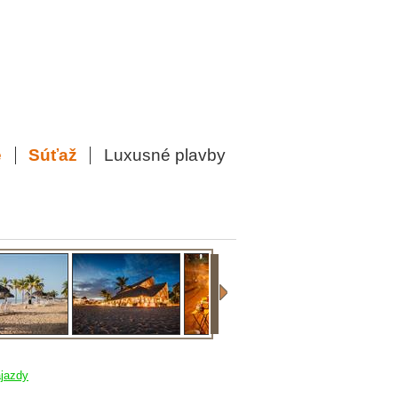
e
Súťaž
Luxusné plavby
jazdy