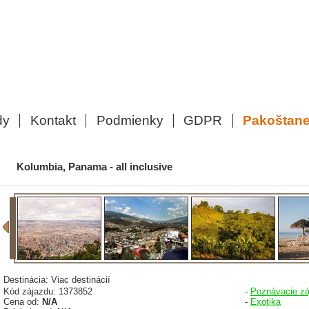
dy
Kontakt
Podmienky
GDPR
Pakoštan
Kolumbia, Panama - all inclusive
Destinácia: Viac destinácií
Kód zájazdu: 1373852
-
Poznávacie zá
Cena od:
N/A
-
Exotika