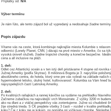
Príplatky od:
N/A
Výber termínu
Je nám ľúto, ale tento zájazd bol už vypredaný a neobsahuje žiadne termíny.
Popis zájazdu
Vítame vás na ceste, ktorá kombinuje najkrajšie miesta Kolumbie s relaxo
odborníci (Lonely Planet, CNN, ) dávajú na prvé miesto v Amerike, čo sa tý
vysoká úroveň služieb, žiadne tropické choroby a konečne bezpečne. Ideál
cena a all inclusive na pláži.
1. deň:
Odlet cez Atlantický oceán a v ten istý deň pristávame 4 stupne od rovníka
Južnej Ameriky (podľa Skytrax). 8 miliónová Bogota je 3. najvyššie polož
absolútneho centra, do hotela, ktorý sme pre vás vybrali na základe našic
hypermoderné letisko, útulný hotel, kultivovanosť. Kolumbia sa Vám hneď bud
najvyspelejších častí Latinskej Ameriky.
2. deň:
Po kvalitných raňajkách a rannej kávičke sa vydáme na prehliadku hlavného
Začneme zubačkou na najsvätejší vrch Monserrate. Z výšky 3200 m budem
ako na dlani a z vtáčej perspektívy vás zorientujeme. Južne sú chudobné štv
žije stredná trieda. S CK prejdete všetky 3 časti – rozdiel v kvalite prehliad
koky? Čaj z koky nie je kokaín, no pomáha pri výškovej chorobe. Následne 