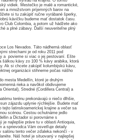
 nádherný výhľad na krajinu. O tomto
jský vidiek. Mestečko je malé a romantické,
rmen a množstvom príjemných barov na
žete si tu zakúpiť ručne vyrábané šperky,
dobrú kávičku budeme mať dostatok času.
ivo Club Colombia, a potom už hádžete ako
ché a plné zábavy. Ďalší neuveriteľne plný
opce Los Nevados. Táto nádherná oblasť
enými strechami je od roku 2011 pod
a povieme si viac o jej pestovaní. Ešte
a šálkou kávy zo 100 % kávy arabika, ktorá
ny. Ak si chcete zakúpiť kolumbijskú kávu,
fektnej organizácii stihneme počas nášho
o mesta Medellín, ktoré je druhým
omenná rieka a navôkol obdivujeme
Oriental), Stredné (Cordillera Central) a
atému terénu prekonávajú o niečo dlhšie,
un zájazdu uplynie rýchlejšie. Budete mať
tejto latinskoamerickej krajine a večer sa
čnou scénou. Cestou ochutnáme jedlo
ellin a Dictador si porovnáme s
je najlepšie práve tu v oblasti Antioquia,
m a sprievodca Vám osvetľuje detaily
v salónu tento večer zďaleka nekončí - v
anéte. Náš hotel je situovaný v najlepšej