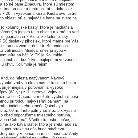
a soľné bane Zipaquira, ktoré sú miestom
tíme sa dole a tento unikát si dokonale
 k 20 m vysokému krížu. Krištáľové lustre,
jto oblasti sú aj najväčšie bane na svete na
o kolumbijské kasty, ktorá je najdrahšia
 národným jedlom tejto oblasti a ktorá sa varí
 či guanabana ? Viete, že kolumbijský
 Sú desiatky pikošiek, ktoré máme pre Vás
Dnes sa dozvieme, čo je to Burundanga –
žívali indiáni Muisca, dnes ju sypú v
nemusíte sa báť. V CK je Kolumbia
 ochutnali, budú tými najlepšími vo vašom
šiu chuť. Kolumbia je rajom.
ra Ánd, do miesta nazývanom Kávový
 vysoké vrchy a okolo nás je tropická hustá
a príjemnejšia v porovnaní s vysoko
 (Willys) z II. svetovej vojny a
ože Údolie Cocora si môžete vychutnať peši
vatnou prírodou, najvyššími palmami na
zemím indiánskeho kmeňa Quimbaya.
5 až 80 m. Tieto palmy sú 2 až 3 x vyššie
 Ako obed odporúčame miestneho pstruha,
ona Cafetera“. Všetko tu rastie lepšie, aj
íme ako káva rastie, ktorá je zrelá, ako sa
u super atrakciou dňa bude návšteva
ktorý odetý v ponče na mulici nosí cez Andy