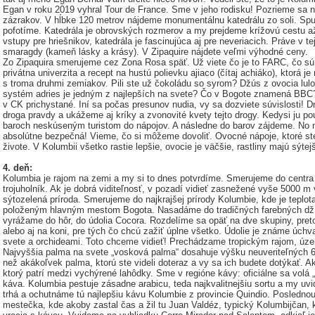
Egan v roku 2019 vyhral Tour de France. Sme v jeho rodisku! Pozrieme sa n
zázrakov. V hĺbke 120 metrov nájdeme monumentálnu katedrálu zo soli. Spus
pofotíme. Katedrála je obrovských rozmerov a my prejdeme krížovú cestu až
vstupy pre hriešnikov, katedrála je fascinujúca aj pre neveriacich. Práve v te
smaragdy (kameň lásky a krásy). V Zipaquire nájdete veľmi výhodné ceny.
Zo Zipaquira smerujeme cez Zona Rosa späť. Už viete čo je to FARC, čo sú t
privátna univerzita a recept na hustú polievku ajiaco (čítaj achiáko), ktorá je
s troma druhmi zemiakov. Pili ste už čokoládu so syrom? Džús z ovocia lulo
systém adries je jedným z najlepších na svete? Čo v Bogote znamená BBC?
v CK prichystané. Iní sa počas presunov nudia, vy sa dozviete súvislosti! 
droga pravdy a ukážeme aj kríky a zvonovité kvety tejto drogy. Kedysi ju pou
baroch neskúseným turistom do nápojov. A následne do barov zájdeme. No 
absolútne bezpečná! Vieme, čo si môžeme dovoliť. Ovocné nápoje, ktoré ste
živote. V Kolumbii všetko rastie lepšie, ovocie je väčšie, rastliny majú sýtej
4. deň:
Kolumbia je rajom na zemi a my si to dnes potvrdíme. Smerujeme do cent
trojuholník. Ak je dobrá viditeľnosť, v pozadí vidieť zasnežené vyše 5000 m
sýtozelená príroda. Smerujeme do najkrajšej prírody Kolumbie, kde je teplot
položeným hlavným mestom Bogota. Nasadáme do tradičných farebných džípov
vyrážame do hôr, do údolia Cocora. Rozdelíme sa opäť na dve skupiny, pret
alebo aj na koni, pre tých čo chcú zažiť úplne všetko. Údolie je známe úch
svete a orchideami. Toto chceme vidieť! Prechádzame tropickým rajom, ú
Najvyššia palma na svete „vosková palma“ dosahuje výšku neuveriteľných 6
než akákoľvek palma, ktorú ste videli doteraz a vy sa ich budete dotýkať.
ktorý patrí medzi vychýrené lahôdky. Sme v regióne kávy: oficiálne sa volá „Z
káva. Kolumbia pestuje zásadne arabicu, teda najkvalitnejšiu sortu a my uvid
trhá a ochutnáme tú najlepšiu kávu Kolumbie z provincie Quindio. Posledno
mestečka, kde akoby zastal čas a žil tu Juan Valdéz, typický Kolumbijčan, 