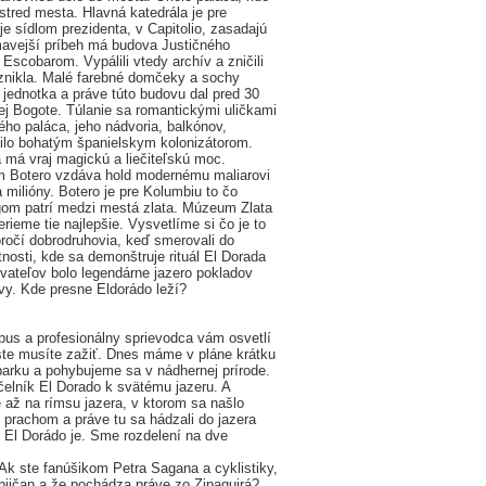
 stred mesta. Hlavná katedrála je pre
je sídlom prezidenta, v Capitolio, zasadajú
mavejší príbeh má budova Justičného
Escobarom. Vypálili vtedy archív a zničili
znikla. Malé farebné domčeky a sochy
á jednotka a práve túto budovu dal pred 30
j Bogote. Túlanie sa romantickými uličkami
ho paláca, jeho nádvoria, balkónov,
 žilo bohatým španielskym kolonizátorom.
á má vraj magickú a liečiteľskú moc.
m Botero vzdáva hold modernému maliarovi
 milióny. Botero je pre Kolumbiu to čo
gom patrí medzi mestá zlata. Múzeum Zlata
ieme tie najlepšie. Vysvetlíme si čo je to
toročí dobrodruhovia, keď smerovali do
osti, kde sa demonštruje rituál El Dorada
ovateľov bolo legendárne jazero pokladov
y. Kde presne Eldorádo leží?
us a profesionálny sprievodca vám osvetlí
oste musíte zažiť. Dnes máme v pláne krátku
rku a pohybujeme sa v nádhernej prírode.
elník El Dorado k svätému jazeru. A
až na rímsu jazera, v ktorom sa našlo
prachom a práve tu sa hádzali do jazera
 El Dorádo je. Sme rozdelení na dve
Ak ste fanúšikom Petra Sagana a cyklistiky,
mbijčan a že pochádza práve zo Zipaquirá?