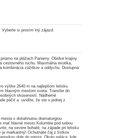
 Vyberte si prosím iný zájazd.
m priamo na plážach Panamy. Obidve krajiny
ka cestovného ruchu. Maximálna exotika,
na kombinácia zážitkov a oddychu. Dostupná
 vo výške 2640 m na najlepšom letisku
eným hlavným mestom sveta. Transfer do
h osobných skúseností. Nádherné
e páčiť a uvidíte, že ste v jednej z
 mesta s dotiahnutou dramaturgiou.
e mať hlavné mesto Kolumbie pod sebou
rte, na severe bohaté, na západe pri letisku
ky je markantný! Ochutnáte čaj z lístkov
lanovkou dole do mesta. Okolo paláca, kde