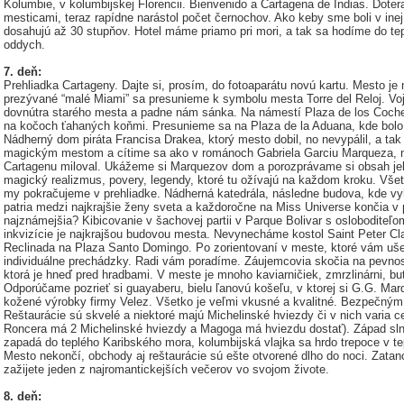
Kolumbie, v kolumbijskej Florencii. Bienvenido a Cartagena de Indias. Doter
mesticami, teraz rapídne narástol počet černochov. Ako keby sme boli v inej k
dosahujú až 30 stupňov. Hotel máme priamo pri mori, a tak sa hodíme do tep
oddych.
7. deň:
Prehliadka Cartageny. Dajte si, prosím, do fotoaparátu novú kartu. Mesto je
prezývané “malé Miami” sa presunieme k symbolu mesta Torre del Reloj. V
dovnútra starého mesta a padne nám sánka. Na námestí Plaza de los Coches 
na kočoch ťahaných koňmi. Presunieme sa na Plaza de la Aduana, kde bolo
Nádherný dom piráta Francisa Drakea, ktorý mesto dobil, no nevypálil, a ta
magickým mestom a cítime sa ako v románoch Gabriela Garciu Marqueza, nos
Cartagenu miloval. Ukážeme si Marquezov dom a porozprávame si obsah jeho
magický realizmus, povery, legendy, ktoré tu ožívajú na každom kroku. Všetko
my pokračujeme v prehliadke. Nádherná katedrála, následne budova, kde v
patria medzi najkrajšie ženy sveta a každoročne na Miss Universe končia v pr
najznámejšia? Kibicovanie v šachovej partii v Parque Bolivar s osloboditeľo
inkvizície je najkrajšou budovou mesta. Nevynecháme kostol Saint Peter Cl
Reclinada na Plaza Santo Domingo. Po zorientovaní v meste, ktoré vám uš
individuálne prechádzky. Radi vám poradíme. Záujemcovia skočia na pevnosť
ktorá je hneď pred hradbami. V meste je mnoho kaviarničiek, zmrzlinárni, bu
Odporúčame pozrieť si guayaberu, bielu ľanovú košeľu, v ktorej si G.G. Mar
kožené výrobky firmy Velez. Všetko je veľmi vkusné a kvalitné. Bezpečným
Reštaurácie sú skvelé a niektoré majú Michelinské hviezdy či v nich varia ce
Roncera má 2 Michelinské hviezdy a Magoga má hviezdu dostať). Západ sl
zapadá do teplého Karibského mora, kolumbijská vlajka sa hrdo trepoce v t
Mesto nekončí, obchody aj reštaurácie sú ešte otvorené dlho do noci. Zatan
zažijete jeden z najromantickejších večerov vo svojom živote.
8. deň: