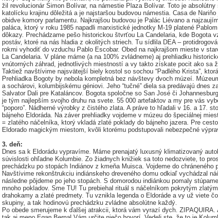
žil revolucionár Simon Bolívar, na námestie Plaza Bolívar. Toto je absolútny
katolícku krajinu dôležitá a je najstaršou budovou námestia. Casa de Nariňo 
obidve komory parlamentu. Najkrajšou budovou je Palác Liévano a najzaují
paláca, ktorý v roku 1985 napadli marxistické jednotky M-19 platené Pablom 
dôkazy. Prechádzame pešo historickou štvrťou La Candelaria, kde Bogota v
postáv, ktoré na nás hladia z okolitých striech. Tu sídlila DEA – protidrogov
rokmi vyhodiť do vzduchu Pablo Escobar. Obed na najkrajšom mieste v stare
La Candelaria. V pláne máme (a na 100% zvládneme) aj prehliadku historické
vnútorných záhrad, jednotlivých miestností a vy takto získate pocit ako sa
Taktiež navštívime najsvätejší biely kostol so sochou “Padlého Krista”, ktor
Prehliadka Bogoty by nebola kompletná bez návštevy dvoch múzeí. Múzeu
a sochárovi, kolumbijskému géniovi. Jeho “tučné” diela sa predávajú dnes za
Salvator Dali pre Kataláncov. Bogota spoločne so San José či Johannesbur
je tým najlepším svojho druhu na svete. 55 000 artefaktov a my pre vás vyber
“poporo”. Nádherné výrobky z čistého zlata. A práve to hľadali v 16. a 17. s
bájneho Eldoráda. Na záver prehliadky vojdeme v múzeu do špeciálnej miestn
= zlatého náčelníka, ktorý vkladá zlaté poklady do bájneho jazera. Pre cest
Eldorado magickým miestom, kvôli ktorému podstupovali nebezpečné výprav
3. deň:
Dnes sa k Eldorádu vypravíme. Máme prenajatý luxusný klimatizovaný autob
súvislosti ohľadne Kolumbie. Zo žiadnych knižiek sa toto nedozviete, to pr
prechádzku po stopách Indiánov z kmeňa Muisca. Vojdeme do chráneného pa
Navštívime rekonštrukciu indiánskeho dreveného domu odkiaľ vychádzal náč
následne pôjdeme po jeho stopách. S domorodou indiánkou pomaly stúpame 
mnoho pokladov. Sme TU! Tu prebiehal rituál s náčelníkom pokrytým zlatým 
drahokamy a zlaté predmety. Tu vznikla legenda o Eldoráde a vy už viete čo
skupiny, a tak hodinovú prechádzku zvládne absolútne každý.
Po obede smerujeme k ďalšej atrakcii, ktorá vám vyrazí dych. ZIPAQUIRA. 
tak aj meno Egan Bernal Vám určite niečo hovorí. Vedeli ste, že to je Kolu