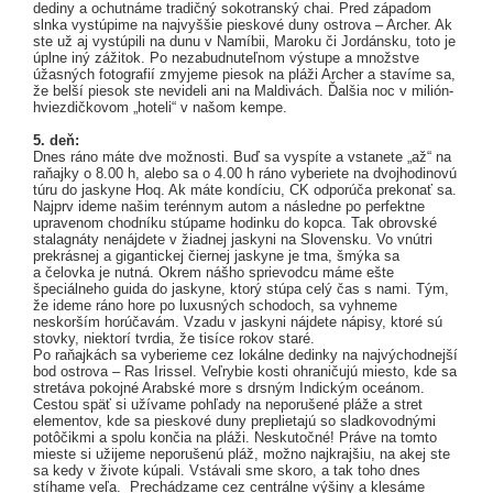
dediny a ochutnáme tradičný sokotranský chai. Pred západom
slnka vystúpime na najvyššie pieskové duny ostrova – Archer. Ak
ste už aj vystúpili na dunu v Namíbii, Maroku či Jordánsku, toto je
úplne iný zážitok. Po nezabudnuteľnom výstupe a množstve
úžasných fotografií zmyjeme piesok na pláži Archer a stavíme sa,
že belší piesok ste nevideli ani na Maldivách. Ďalšia noc v milión-
hviezdičkovom „hoteli“ v našom kempe.
5. deň:
Dnes ráno máte dve možnosti. Buď sa vyspíte a vstanete „až“ na
raňajky o 8.00 h, alebo sa o 4.00 h ráno vyberiete na dvojhodinovú
túru do jaskyne Hoq. Ak máte kondíciu, CK odporúča prekonať sa.
Najprv ideme našim terénnym autom a následne po perfektne
upravenom chodníku stúpame hodinku do kopca. Tak obrovské
stalagnáty nenájdete v žiadnej jaskyni na Slovensku. Vo vnútri
prekrásnej a gigantickej čiernej jaskyne je tma, šmýka sa
a čelovka je nutná. Okrem nášho sprievodcu máme ešte
špeciálneho guida do jaskyne, ktorý stúpa celý čas s nami. Tým,
že ideme ráno hore po luxusných schodoch, sa vyhneme
neskorším horúčavám. Vzadu v jaskyni nájdete nápisy, ktoré sú
stovky, niektorí tvrdia, že tisíce rokov staré.
Po raňajkách sa vyberieme cez lokálne dedinky na najvýchodnejší
bod ostrova – Ras Irissel. Veľrybie kosti ohraničujú miesto, kde sa
stretáva pokojné Arabské more s drsným Indickým oceánom.
Cestou späť si užívame pohľady na neporušené pláže a stret
elementov, kde sa pieskové duny preplietajú so sladkovodnými
potôčikmi a spolu končia na pláži. Neskutočné! Práve na tomto
mieste si užijeme neporušenú pláž, možno najkrajšiu, na akej ste
sa kedy v živote kúpali. Vstávali sme skoro, a tak toho dnes
stíhame veľa. Prechádzame cez centrálne výšiny a klesáme