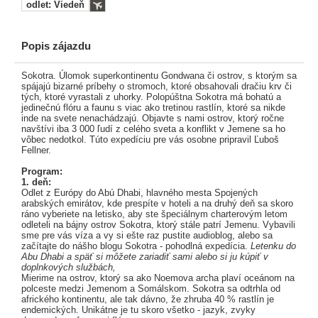
odlet: Viedeň
Popis zájazdu
Sokotra. Úlomok superkontinentu Gondwana či ostrov, s ktorým sa
spájajú bizarné príbehy o stromoch, ktoré obsahovali dračiu krv či
tých, ktoré vyrastali z uhorky. Polopúštna Sokotra má bohatú a
jedinečnú flóru a faunu s viac ako tretinou rastlín, ktoré sa nikde
inde na svete nenachádzajú. Objavte s nami ostrov, ktorý ročne
navštívi iba 3 000 ľudí z celého sveta a konflikt v Jemene sa ho
vôbec nedotkol. Túto expedíciu pre vás osobne pripravil Ľuboš
Fellner.
Program:
1. deň:
Odlet z Európy do Abú Dhabi, hlavného mesta Spojených
arabských emirátov, kde prespíte v hoteli a na druhý deň sa skoro
ráno vyberiete na letisko, aby ste špeciálnym charterovým letom
odleteli na bájny ostrov Sokotra, ktorý stále patrí Jemenu. Vybavili
sme pre vás víza a vy si ešte raz pustite audioblog, alebo sa
začítajte do nášho blogu Sokotra - pohodlná expedícia.
Letenku do
Abu Dhabi a späť si môžete zariadiť sami alebo si ju kúpiť v
doplnkových službách,
Mierime na ostrov, ktorý sa ako Noemova archa plaví oceánom na
polceste medzi Jemenom a Somálskom. Sokotra sa odtrhla od
afrického kontinentu, ale tak dávno, že zhruba 40 % rastlín je
endemických. Unikátne je tu skoro všetko - jazyk, zvyky