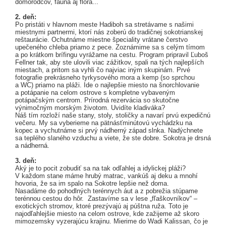
domorodcov, fauna aj flóra...
2. deň:
Po pristáti v hlavnom meste Hadiboh sa stretávame s našimi
miestnymi partnermi, ktorí nás zoberú do tradičnej sokotrianskej
reštaurácie. Ochutnáme miestne špeciality vrátane čerstvo
upečeného chleba priamo z pece. Zoznámime sa s celým tímom
a po krátkom brífingu vyrážame na cestu. Program pripravil Ľuboš
Fellner tak, aby ste ulovili viac zážitkov, spali na tých najlepších
miestach, a pritom sa vyhli čo najviac iným skupinám. Prvé
fotografie prekrásneho tyrkysového mora a kemp (so sprchou
a WC) priamo na pláži. Ide o najlepšie miesto na šnorchlovanie
a potápanie na celom ostrove s kompletne vybaveným
potápačským centrom. Prírodná rezervácia so skutočne
výnimočným morským životom. Uvidíte kladiváka?
Náš tím rozloží naše stany, stoly, stoličky a navarí prvú expedičnú
večeru. My sa vyberieme na pätnásťminútovú vychádzku na
kopec a vychutnáme si prvý nádherný západ slnka. Nadýchnete
sa teplého slaného vzduchu a viete, že ste dobre. Sokotra je drsná
a nádherná.
3. deň:
Aký je to pocit zobudiť sa na tak odľahlej a idylickej pláži?
V každom stane máme hrubý matrac, vankúš aj deku a mnohí
hovoria, že sa im spalo na Sokotre lepšie než doma.
Nasadáme do pohodlných terénnych áut a z pobrežia stúpame
terénnou cestou do hôr. Zastavíme sa v lese „fľaškovníkov“ –
exotických stromov, ktoré prezývajú aj púštna ruža. Toto je
najodľahlejšie miesto na celom ostrove, kde zažijeme až skoro
mimozemsky vyzerajúcu krajinu. Mierime do Wadi Kalissan, čo je