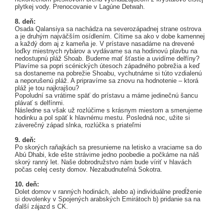
plytkej vody. Prenocovanie v Lagúne Detwah.
8. deň:
Osada Qalansiya sa nachádza na severozápadnej strane ostrova
a je druhým najväčším osídlením. Cítime sa ako v dobe kamennej
a každý dom aj z kameňa je. V prístave nasadáme na drevené
loďky miestnych rybárov a vydávame sa na hodinovú plavbu na
nedostupnú pláž Shoab. Budeme mať šťastie a uvidíme delfíny?
Plavíme sa popri scénických útesoch západného pobrežia a keď
sa dostaneme na pobrežie Shoabu, vychutnáme si túto vzdialenú
a neporušenú pláž. A pripravíme sa znovu na hodnotenie – ktorá
pláž je tou najkrajšou?
Popoludní sa vrátime späť do prístavu a máme jedinečnú šancu
plávať s delfínmi.
Následne sa však už rozlúčime s krásnym miestom a smerujeme
hodinku a pol späť k hlavnému mestu. Posledná noc, užite si
záverečný západ slnka, rozlúčka s priateľmi
9. deň:
Po skorých raňajkách sa presunieme na letisko a vraciame sa do
Abú Dhabi, kde ešte strávime jedno poobedie a počkáme na náš
skorý ranný let. Naše dobrodružstvo nám bude víriť v hlavách
počas celej cesty domov. Nezabudnuteľná Sokotra.
10. deň:
Dolet domov v ranných hodinách, alebo a) individuálne predĺženie
si dovolenky v Spojených arabských Emirátoch b) pridanie sa na
ďalší zájazd s CK.