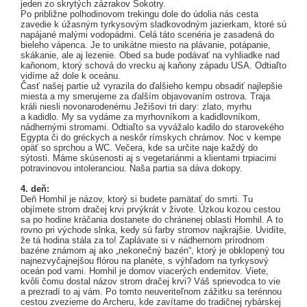
jeden zo skrytých zázrakov Sokotry.
Po približne polhodinovom trekingu dole do údolia nás cesta
zavedie k úžasným tyrkysovým sladkovodným jazierkam, ktoré sú
napájané malými vodopádmi. Celá táto scenéria je zasadená do
bieleho vápenca. Je to unikátne miesto na plávanie, potápanie,
skákanie, ale aj lezenie. Obed sa bude podávať na vyhliadke nad
kaňonom, ktorý schová do vrecku aj kaňony západu USA. Odtiaľto
vidíme až dole k oceánu.
Časť našej partie už vyrazila do ďalšieho kempu obsadiť najlepšie
miesta a my smerujeme za ďalším objavovaním ostrova. Traja
králi niesli novonarodenému Ježišovi tri dary: zlato, myrhu
a kadidlo. My sa vydáme za myrhovníkom a kadidlovníkom,
nádhernými stromami. Odtiaľto sa vyvážalo kadilo do starovekého
Egypta či do gréckych a neskôr rímskych chrámov. Noc v kempe
opäť so sprchou a WC. Večera, kde sa určite naje každý do
sýtosti. Máme skúsenosti aj s vegetariánmi a klientami trpiacimi
potravinovou intoleranciou. Naša partia sa dáva dokopy.
4. deň:
Deň Homhil je názov, ktorý si budete pamätať do smrti. Tu
objímete strom dračej krvi prvýkrát v živote. Úzkou kozou cestou
sa po hodine kráčania dostanete do chránenej oblasti Homhil. A to
rovno pri východe slnka, kedy sú farby stromov najkrajšie. Uvidíte,
že tá hodina stála za to! Zaplávate si v nádhernom prírodnom
bazéne známom aj ako „nekonečný bazén“, ktorý je obklopený tou
najnezvyčajnejšou flórou na planéte, s výhľadom na tyrkysový
oceán pod vami. Homhil je domov viacerých endemitov. Viete,
kvôli čomu dostal názov strom dračej krvi? Váš sprievodca to vie
a prezradí to aj vám. Po tomto neuveriteľnom zážitku sa terénnou
cestou zvezieme do Archeru, kde zavítame do tradičnej rybárskej