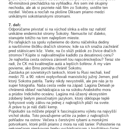
40-minútová prechádzka na vyhliadku. Ani sem iné skupiny
nechodia, ale ak si pozriete náš film zo Sokotry, uvidíte ten
rozdiel. Večera a nocľah na plošine Diksam priamo medzi
unikátnymi sokotrianskymi stromami.
7. deň:
Odporúčame privstať si na východ slnka a ešte raz nafotiť
unikátne endemické stromy Sokotry. Nemusíte ísť ďaleko,
stanujete totižto na tom najlepšom mieste.
Po raňajkách sa spolu vyberieme do domu náčelníka dediny
a navštívime škôlku dračích stromov, kde sa ich snažia zachrániť
pred státisícami kôz. Viete, na čo slúži prášok zo živice dračích
stromov? Kúpite si najkvalitnejšie kadidlo za desatinovú cenu?
Je najhoršia cesta ostrova zároveň tou najscénickejšou? Teraz ste
radi, že CK má kvalitnejšie autá a lepších šoférov. A my vám
povieme, ako Brno pomáha chrániť Sokotru.
Zastávka pri sovietskych tankoch, ktoré tu Rusi nechali, keď
medzi 70. a 90. rokmi ovplyvňovali marxistický južný Jemen, pod
ktorý Sokotra patrila. Tanky nikdy nevystrelili, ale pre nás je to
super fotografia. Naša cesta vedie na západ. Lagúna Detwah je
chránená oblasť nachádzajúca sa na sútoku Arabského mora
a prúdov Indického oceánu. Lagúna má úžasný ekosystém
zdobený bielym piesočnatým jazykom, ktorý obklopuje teplé
tyrkysové vody zálivu na jednej z najkrajších pláží na svete.
A práve tu je náš ďalší kemp.
Popoludní sa môžete pripojiť k fascinujúcemu výletu na najvyšší
vrchol okolia. Toto považujeme určite za jeden z najkrajších
pohľadov na ostrov. Večera s čerstvými rybami a morskými
potvorkami, ktoré prišli priamo z mora na váš tanier. Pohostenie na
nekonečnom pieskovom brehu vychádzajúcom z kryštálovo čistej