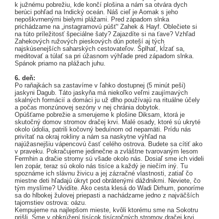
k južnému pobrežiu, kde končí plošina a nám sa otvára dych
berúci pohľad na Indický oceán. Náš cieľ je Aomak s jeho
nepoškvrnenými bielymi plážami. Pred západom slnka
prichádzame na „instagramovú púšť“ Zahek & Hayf. Oblečiete si
na túto príležitosť špeciálne šaty? Zajazdíte si na ťave? Vzhľad
Zahekových ružových pieskových dún poteší aj tých
najskúsenejších saharských cestovateľov. Šplhať, kĺzať sa,
meditovať a túlať sa pri úžasnom výhľade pred západom slnka.
Spánok priamo na plážach juhu.
6. deň:
Po raňajkách sa zastavíme v ľahko dostupnej (5 minút peši)
jaskyni Dagub. Táto jaskyňa má niekoľko veľmi zaujímavých
skalných formácií a domáci ju už dlho používajú na rituálne účely
a počas monzúnovej sezóny v nej chránia dobytok.
Opúšťame pobrežie a smerujeme k plošine Diksam, ktorá je
skutočný domov stromov dračej krvi. Malé osady, ktoré sú ukryté
okolo údolia, patrili kočovný beduínom od nepamäti. Prídu nás
privítať na okraj rokliny a nám sa naskytne výhľad na
najúžasnejšiu vápencovú časť celého ostrova. Budete sa cítiť ako
v praveku. Pokračujeme jedinečne a zvláštne tvarovaným lesom
Fermhin a dračie stromy sú všade okolo nás. Dosiaľ sme ich videli
len zopár, teraz sú okolo nás tisíce a každý je niečím iný. Tu
spoznáme ich slávnu živicu a jej zázračné vlastnosti, zatiaľ čo
miestne deti hľadajú úkryt pod obrátenými dáždnikmi. Neviete, čo
tým myslíme? Uvidíte. Ako cesta klesá do Wadi Dirhum, ponoríme
sa do hlbokej žulovej priepasti a nachádzame jedno z najväčších
tajomstiev ostrova: oázu.
Kempujeme na najlepšom mieste, kvôli ktorému sme na Sokotru
prišli. Sme v obkrúžení tisícok tisícročných stromov dračej krvi.