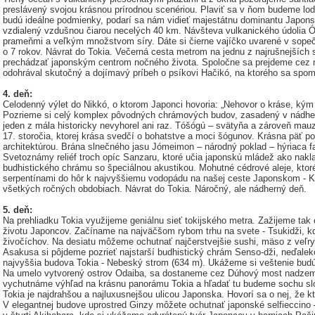
preslávený svojou krásnou prírodnou scenériou. Plaviť sa v ňom budeme lo
budú ideálne podmienky, podarí sa nám vidieť majestátnu dominantu Japons
vzdialený vzdušnou čiarou necelých 40 km. Návšteva vulkanického údolia 
prameňmi a veľkým množstvom síry. Dáte si čierne vajíčko uvarené v sopeč
o 7 rokov. Návrat do Tokia. Večerná cesta metrom na jednu z najrušnejších 
prechádzať japonským centrom nočného života. Spoločne sa prejdeme cez n
odohrával skutočný a dojímavý príbeh o psíkovi Hačikó, na ktorého sa spo
4. deň:
Celodenný výlet do Nikkó, o ktorom Japonci hovoria: „Nehovor o kráse, kým 
Pozrieme si celý komplex pôvodných chrámových budov, zasadený v nádher
jeden z mála historicky nevyhorel ani raz. Tóšógú – svätyňa a zároveň ma
17. storočia, ktorej krása svedčí o bohatstve a moci šógunov. Krásna päť p
architektúrou. Brána slnečného jasu Jómeimon – národný poklad – hýriaca f
Svetoznámy reliéf troch opíc Sanzaru, ktoré učia japonskú mládež ako nakl
budhistického chrámu so špeciálnou akustikou. Mohutné cédrové aleje, ktoré
serpentínami do hôr k najvyššiemu vodopádu na našej ceste Japonskom - Ke
všetkých ročných obdobiach. Návrat do Tokia. Náročný, ale nádherný deň.
5. deň:
Na prehliadku Tokia využijeme geniálnu sieť tokijského metra. Zažijeme tak o
životu Japoncov. Začíname na najväčšom rybom trhu na svete - Tsukidži, 
živočíchov. Na desiatu môžeme ochutnať najčerstvejšie sushi, mäso z veľryb
Asakusa si pôjdeme pozrieť najstarší budhistický chrám Senso-dži, neďaleko
najvyššia budova Tokia - Nebeský strom (634 m). Ukážeme si veštenie budúc
Na umelo vytvorený ostrov Odaiba, sa dostaneme cez Dúhový most nadzemko
vychutnáme výhľad na krásnu panorámu Tokia a hľadať tu budeme sochu s
Tokia je najdrahšou a najluxusnejšou ulicou Japonska. Hovorí sa o nej, že k
V elegantnej budove uprostred Ginzy môžete ochutnať japonské selfieccino