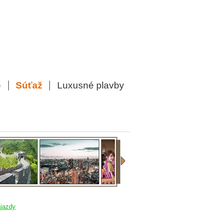
e
Súťaž
Luxusné plavby
jazdy