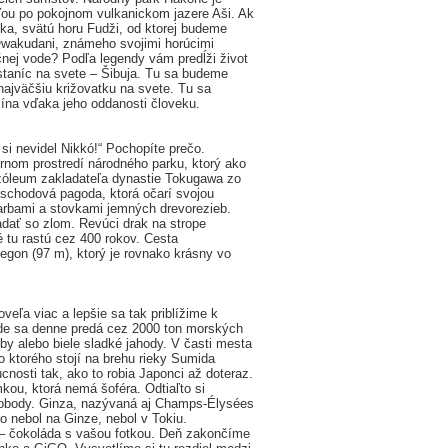
ďou po pokojnom vulkanickom jazere Aši. Ak
ka, svätú horu Fudži, od ktorej budeme
Ówakudani, známeho svojimi horúcimi
nej vode? Podľa legendy vám predĺži život
staníc na svete – Šibuja. Tu sa budeme
ajväčšiu križovatku na svete. Tu sa
mína vďaka jeho oddanosti človeku.
si nevidel Nikkó!“ Pochopíte prečo.
nom prostredí národného parku, ktorý ako
uzóleum zakladateľa dynastie Tokugawa zo
oschodová pagoda, ktorá očarí svojou
arbami a stovkami jemných drevorezieb.
adať so zlom. Revúci drak na strope
 tu rastú cez 400 rokov. Cesta
gon (97 m), ktorý je rovnako krásny vo
veľa viac a lepšie sa tak priblížime k
kde sa denne predá cez 2000 ton morských
y alebo biele sladké jahody. V časti mesta
 ktorého stojí na brehu rieky Sumida
nosti tak, ako to robia Japonci až doteraz.
u, ktorá nemá šoféra. Odtiaľto si
lobody. Ginza, nazývaná aj Champs-Élysées
to nebol na Ginze, nebol v Tokiu.
 – čokoláda s vašou fotkou. Deň zakončíme