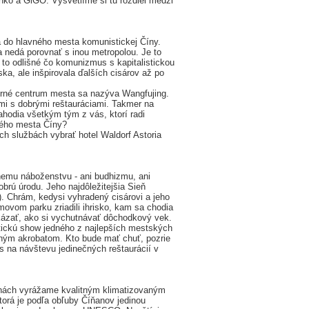
nko a GiGO. Vysvetlíme si tu rozdiel medzi
 do hlavného mesta komunistickej Číny.
 nedá porovnať s inou metropolou. Je to
 to odlišné čo komunizmus s kapitalistickou
ka, ale inšpirovala ďalších cisárov až po
derné centrum mesta sa nazýva Wangfujing.
mi s dobrými reštauráciami. Takmer na
ahodia všetkým tým z vás, ktorí radi
vného mesta Číny?
h službách vybrať hotel Waldorf Astoria
emu náboženstvu - ani budhizmu, ani
brú úrodu. Jeho najdôležitejšia Sieň
. Chrám, kedysi vyhradený cisárovi a jeho
ovom parku zriadili ihrisko, kam sa chodia
 ukázať, ako si vychutnávať dôchodkový vek.
atickú show jedného z najlepších mestských
jným akrobatom. Kto bude mať chuť, pozrie
s na návštevu jedinečných reštaurácií v
inách vyrážame kvalitným klimatizovaným
á je podľa obľuby Číňanov jedinou