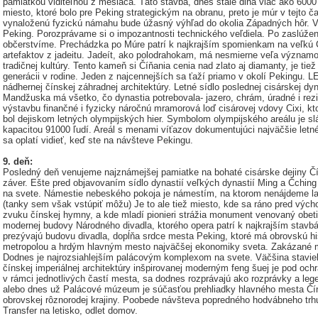
pamiatkou viditeľnou z mesiaca. Táto stavba, dnes stále dlhá viac ako 6
miesto, ktoré bolo pre Peking strategickým na obranu, preto je múr v tejto
vynaloženú fyzickú námahu bude úžasný výhľad do okolia Západných hôr. V 
Peking. Porozprávame si o impozantnosti technického veľdiela. Po zaslúž
občerstvíme. Prechádzka po Múre patrí k najkrajším spomienkam na veľkú Č
artefaktov z jadeitu. Jadeít, ako polodrahokam, má nesmierne veľa významo
tradičnej kultúry. Tento kameň si Číňania cenia nad zlato aj diamanty, je ti
generácii v rodine. Jeden z najcennejších sa ťaží priamo v okolí Pekingu
nádhernej čínskej záhradnej architektúry. Letné sídlo poslednej cisárskej d
Mandžuska má všetko, čo dynastia potrebovala- jazero, chrám, úradné i rez
výstavbu finančné i fyzicky náročnú mramorová loď cisárovej vdovy Cixi, 
bol dejiskom letných olympijských hier. Symbolom olympijského areálu je
kapacitou 91000 ľudí. Areál s menami víťazov dokumentujúci najväčšie letné 
sa oplatí vidieť, keď ste na návšteve Pekingu.
9. deň:
Posledný deň venujeme najznámejšej pamiatke na bohaté cisárske dejiny 
záver. Ešte pred objavovaním sídlo dynastií veľkých dynastií Ming a Čchi
na svete. Námestie nebeského pokoja je námestím, na ktorom nenájdeme lav
(tanky sem však vstúpiť môžu) Je to ale tiež miesto, kde sa ráno pred výc
zvuku čínskej hymny, a kde mladí pionieri strážia monument venovaný obet
modernej budovy Národného divadla, ktorého opera patrí k najkrajším stavb
prezývajú budovu divadla, dopĺňa srdce mesta Peking, ktoré má obrovskú h
metropolou a hrdým hlavným mesto najväčšej ekonomiky sveta. Zakázané m
Dodnes je najrozsiahlejším palácovým komplexom na svete. Väčšina stavieb
čínskej imperiálnej architektúry inšpirovanej moderným feng šuej je pod oc
v rámci jednotlivých častí mesta, sa dodnes rozprávajú ako rozprávky a le
alebo dnes už Palácové múzeum je súčasťou prehliadky hlavného mesta Č
obrovskej rôznorodej krajiny. Poobede návšteva popredného hodvábneho trh
Transfer na letisko, odlet domov.