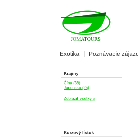
Exotika
Poznávacie zájaz
Krajiny
Čína (38)
Japonsko (25)
Zobraziť všetky »
Kurzový lístok