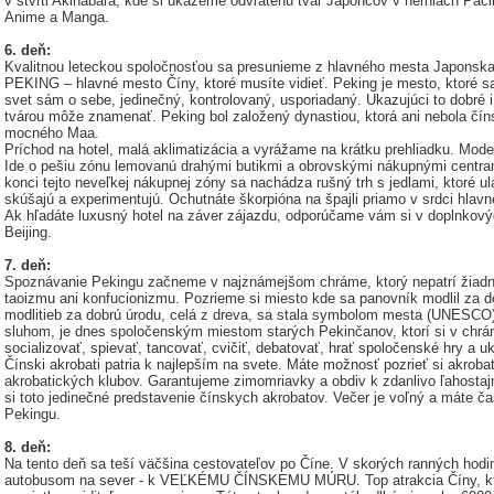
v štvrti Akihabara, kde si ukážeme odvrátenú tvár Japoncov v herniach Pači
Anime a Manga.
6. deň:
Kvalitnou leteckou spoločnosťou sa presunieme z hlavného mesta Japonska
PEKING – hlavné mesto Číny, ktoré musíte vidieť. Peking je mesto, ktoré sa
svet sám o sebe, jedinečný, kontrolovaný, usporiadaný. Ukazujúci to dobré i
tvárou môže znamenať. Peking bol založený dynastiou, ktorá ani nebola číns
mocného Maa.
Príchod na hotel, malá aklimatizácia a vyrážame na krátku prehliadku. Mo
Ide o pešiu zónu lemovanú drahými butikmi a obrovskými nákupnými centra
konci tejto neveľkej nákupnej zóny sa nachádza rušný trh s jedlami, ktoré ul
skúšajú a experimentujú. Ochutnáte škorpióna na špajli priamo v srdci hla
Ak hľadáte luxusný hotel na záver zájazdu, odporúčame vám si v doplnkovýc
Beijing.
7. deň:
Spoznávanie Pekingu začneme v najznámejšom chráme, ktorý nepatrí žiadn
taoizmu ani konfucionizmu. Pozrieme si miesto kde sa panovník modlil za do
modlitieb za dobrú úrodu, celá z dreva, sa stala symbolom mesta (UNESCO)
sluhom, je dnes spoločenským miestom starých Pekinčanov, ktorí si v chrám
socializovať, spievať, tancovať, cvičiť, debatovať, hrať spoločenské hry a
Čínski akrobati patria k najlepším na svete. Máte možnosť pozrieť si akrob
akrobatických klubov. Garantujeme zimomriavky a obdiv k zdanlivo ľahosta
si toto jedinečné predstavenie čínskych akrobatov. Večer je voľný a máte ča
Pekingu.
8. deň:
Na tento deň sa teší väčšina cestovateľov po Číne. V skorých ranných hod
autobusom na sever - k VEĽKÉMU ČÍNSKEMU MÚRU. Top atrakcia Číny, ktor