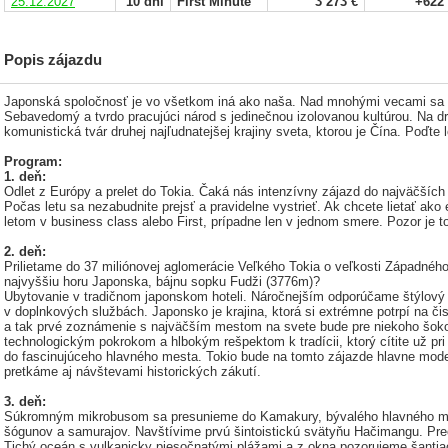
25.12.2027
10 dní
First Minute
3 273 €
+622
Popis zájazdu
Japonská spoločnosť je vo všetkom iná ako naša. Nad mnohými vecami sa
Sebavedomý a tvrdo pracujúci národ s jedinečnou izolovanou kultúrou. Na druh
komunistická tvár druhej najľudnatejšej krajiny sveta, ktorou je Čína. Poďte 
Program:
1. deň:
Odlet z Európy a prelet do Tokia. Čaká nás intenzívny zájazd do najväčších 
Počas letu sa nezabudnite prejsť a pravidelne vystrieť. Ak chcete lietať ako
letom v business class alebo First, prípadne len v jednom smere. Pozor je 
2. deň:
Prilietame do 37 miliónovej aglomerácie Veľkého Tokia o veľkosti Západného
najvyššiu horu Japonska, bájnu sopku Fudži (3776m)?
Ubytovanie v tradičnom japonskom hoteli. Náročnejším odporúčame štýlový 
v doplnkových službách. Japonsko je krajina, ktorá si extrémne potrpí na či
a tak prvé zoznámenie s najväčším mestom na svete bude pre niekoho šok
technologickým pokrokom a hlbokým rešpektom k tradícii, ktorý cítite už pri
do fascinujúceho hlavného mesta. Tokio bude na tomto zájazde hlavne mod
pretkáme aj návštevami historických zákutí.
3. deň:
Súkromným mikrobusom sa presunieme do Kamakury, bývalého hlavného mes
šógunov a samurajov. Navštívime prvú šintoistickú svätyňu Hačimangu. P
Tichý oceán s vulkanicky piesočnatými plážami a z okna pozorujeme šantiac