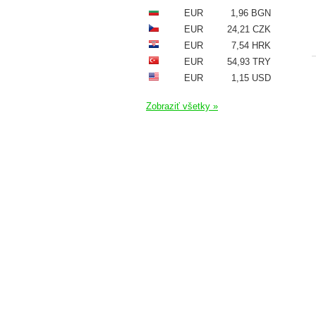
EUR
1,96 BGN
EUR
24,21 CZK
EUR
7,54 HRK
EUR
54,93 TRY
EUR
1,15 USD
Zobraziť všetky »