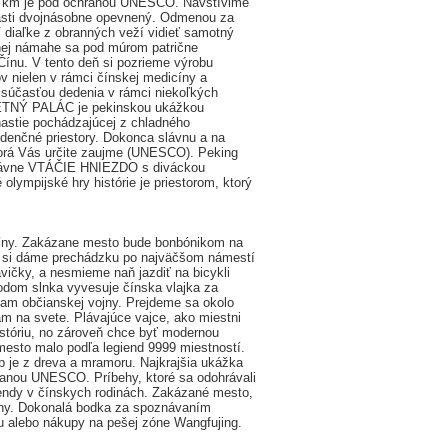
000 km je pod ochranou UNESCO. Navštívime
 časti dvojnásobne opevnený. Odmenou za
diaľke z obranných veží vidieť samotný
enej námahe sa pod múrom patrične
ínu. V tento deň si pozrieme výrobu
v nielen v rámci čínskej medicíny a
ež súčasťou dedenia v rámci niekoľkých
. LETNÝ PALÁC je pekinskou ukážkou
ynastie pochádzajúcej z chladného
idenčné priestory. Dokonca slávnu a na
ktorá Vás určite zaujme (UNESCO). Peking
 slávne VTÁČIE HNIEZDO s diváckou
olympijské hry histórie je priestorom, ktorý
Číny. Zakázane mesto bude bonbónikom na
ng si dáme prechádzku po najväčšom námestí
ičky, a nesmieme naň jazdiť na bicykli
hodom slnka vyvesuje čínska vlajka za
iam občianskej vojny. Prejdeme sa okolo
ám na svete. Plávajúce vajce, ako miestni
istóriu, no zároveň chce byť modernou
esto malo podľa legiend 9999 miestností.
 je z dreva a mramoru. Najkrajšia ukážka
hranou UNESCO. Príbehy, ktoré sa odohrávali
gendy v čínskych rodinách. Zakázané mesto,
íny. Dokonalá bodka za spoznávaním
u alebo nákupy na pešej zóne Wangfujing.