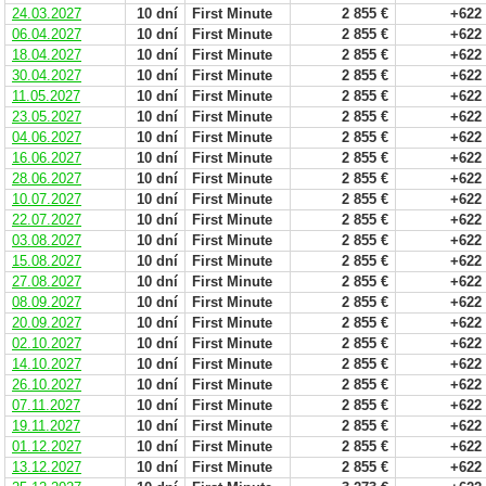
24.03.2027
10 dní
First Minute
2 855 €
+622
06.04.2027
10 dní
First Minute
2 855 €
+622
18.04.2027
10 dní
First Minute
2 855 €
+622
30.04.2027
10 dní
First Minute
2 855 €
+622
11.05.2027
10 dní
First Minute
2 855 €
+622
23.05.2027
10 dní
First Minute
2 855 €
+622
04.06.2027
10 dní
First Minute
2 855 €
+622
16.06.2027
10 dní
First Minute
2 855 €
+622
28.06.2027
10 dní
First Minute
2 855 €
+622
10.07.2027
10 dní
First Minute
2 855 €
+622
22.07.2027
10 dní
First Minute
2 855 €
+622
03.08.2027
10 dní
First Minute
2 855 €
+622
15.08.2027
10 dní
First Minute
2 855 €
+622
27.08.2027
10 dní
First Minute
2 855 €
+622
08.09.2027
10 dní
First Minute
2 855 €
+622
20.09.2027
10 dní
First Minute
2 855 €
+622
02.10.2027
10 dní
First Minute
2 855 €
+622
14.10.2027
10 dní
First Minute
2 855 €
+622
26.10.2027
10 dní
First Minute
2 855 €
+622
07.11.2027
10 dní
First Minute
2 855 €
+622
19.11.2027
10 dní
First Minute
2 855 €
+622
01.12.2027
10 dní
First Minute
2 855 €
+622
13.12.2027
10 dní
First Minute
2 855 €
+622