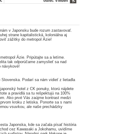
 €
odlet: Viedeň
 nám v Japonsku bude rozum zastavovať.
ej strane kapitalistická, koloniálna aj
loviť zážitky do metropol Ázie!
metropol Ázie. Pripútajte sa a letíme.
 elita tak odporúčame zamyslieť sa nad
to návykové!
 Slovenska. Podarí sa nám vidieť z lietadla
japonský hotel z CK ponuky, ktorú nájdete
stote a pravidlá sa tu rešpektujú na 100%
om. Ako prvé Vás zaújme kontrast medzi
 prvom kroku z letiska. Ponorte sa s nami
ernou vsuvkou, ale naše prechádzky
ta Japonska, kde sa začala písať história
rechod cez Kawasaki a Jokohamu, uvidíme
ich surfistov. Národný park Hakone je