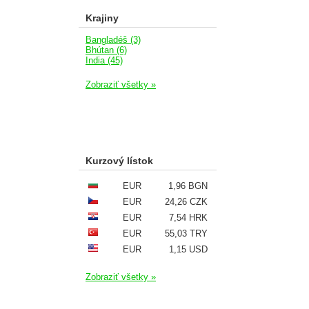
Krajiny
Bangladéš (3)
Bhútan (6)
India (45)
Zobraziť všetky »
Kurzový lístok
EUR
1,96 BGN
EUR
24,26 CZK
EUR
7,54 HRK
EUR
55,03 TRY
EUR
1,15 USD
Zobraziť všetky »