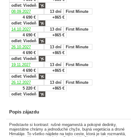
odlet: Viedeň
08.09.2027
13 dní
First Minute
4 690 €
+865 €
odlet: Viedeň
14.10.2027
13 dní
First Minute
4 690 €
+865 €
odlet: Viedeň
26.10.2027
13 dní
First Minute
4 690 €
+865 €
odlet: Viedeň
19.11.2027
13 dní
First Minute
4 690 €
+865 €
odlet: Viedeň
26.12.2027
13 dní
First Minute
5 220 €
+865 €
odlet: Viedeň
Popis zájazdu
Predstavte si kontrast: rušné megamestá a pokojné dedinky,
majestátne chrámy a jednoduché chyže, bujná vegetácia a drsné
Himaláje. To všetko nájdete na tejto ceste, ktorá je tak rozmanitá,