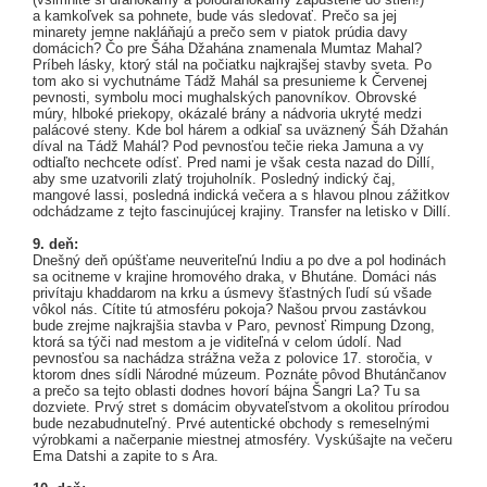
a kamkoľvek sa pohnete, bude vás sledovať. Prečo sa jej
minarety jemne nakláňajú a prečo sem v piatok prúdia davy
domácich? Čo pre Šáha Džahána znamenala Mumtaz Mahal?
Príbeh lásky, ktorý stál na počiatku najkrajšej stavby sveta. Po
tom ako si vychutnáme Tádž Mahál sa presunieme k Červenej
pevnosti, symbolu moci mughalských panovníkov. Obrovské
múry, hlboké priekopy, okázalé brány a nádvoria ukryté medzi
palácové steny. Kde bol hárem a odkiaľ sa uväznený Šáh Džahán
díval na Tádž Mahál? Pod pevnosťou tečie rieka Jamuna a vy
odtiaľto nechcete odísť. Pred nami je však cesta nazad do Dillí,
aby sme uzatvorili zlatý trojuholník. Posledný indický čaj,
mangové lassi, posledná indická večera a s hlavou plnou zážitkov
odchádzame z tejto fascinujúcej krajiny. Transfer na letisko v Dillí.
9. deň:
Dnešný deň opúšťame neuveriteľnú Indiu a po dve a pol hodinách
sa ocitneme v krajine hromového draka, v Bhutáne. Domáci nás
privítaju khaddarom na krku a úsmevy šťastných ľudí sú všade
vôkol nás. Cítite tú atmosféru pokoja? Našou prvou zastávkou
bude zrejme najkrajšia stavba v Paro, pevnosť Rimpung Dzong,
ktorá sa týči nad mestom a je viditeľná v celom údolí. Nad
pevnosťou sa nachádza strážna veža z polovice 17. storočia, v
ktorom dnes sídli Národné múzeum. Poznáte pôvod Bhutánčanov
a prečo sa tejto oblasti dodnes hovorí bájna Šangri La? Tu sa
dozviete. Prvý stret s domácim obyvateľstvom a okolitou prírodou
bude nezabudnuteľný. Prvé autentické obchody s remeselnými
výrobkami a načerpanie miestnej atmosféry. Vyskúšajte na večeru
Ema Datshi a zapite to s Ara.