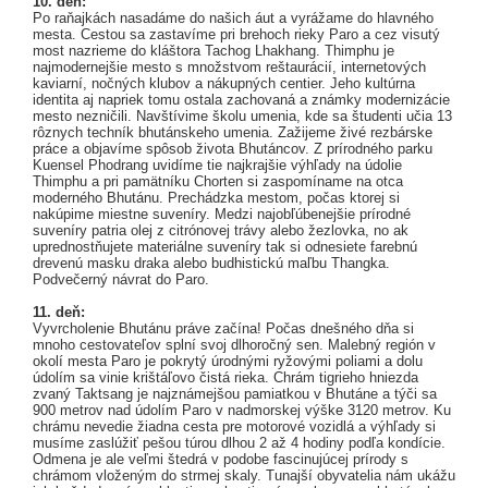
10. deň:
Po raňajkách nasadáme do našich áut a vyrážame do hlavného
mesta. Cestou sa zastavíme pri brehoch rieky Paro a cez visutý
most nazrieme do kláštora Tachog Lhakhang. Thimphu je
najmodernejšie mesto s množstvom reštaurácií, internetových
kaviarní, nočných klubov a nákupných centier. Jeho kultúrna
identita aj napriek tomu ostala zachovaná a známky modernizácie
mesto nezničili. Navštívime školu umenia, kde sa študenti učia 13
rôznych techník bhutánskeho umenia. Zažijeme živé rezbárske
práce a objavíme spôsob života Bhutáncov. Z prírodného parku
Kuensel Phodrang uvidíme tie najkrajšie výhľady na údolie
Thimphu a pri pamätníku Chorten si zaspomíname na otca
moderného Bhutánu. Prechádzka mestom, počas ktorej si
nakúpime miestne suveníry. Medzi najobľúbenejšie prírodné
suveníry patria olej z citrónovej trávy alebo žezlovka, no ak
uprednostňujete materiálne suveníry tak si odnesiete farebnú
drevenú masku draka alebo budhistickú maľbu Thangka.
Podvečerný návrat do Paro.
11. deň:
Vyvrcholenie Bhutánu práve začína! Počas dnešného dňa si
mnoho cestovateľov splní svoj dlhoročný sen. Malebný región v
okolí mesta Paro je pokrytý úrodnými ryžovými poliami a dolu
údolím sa vinie krištáľovo čistá rieka. Chrám tigrieho hniezda
zvaný Taktsang je najznámejšou pamiatkou v Bhutáne a týči sa
900 metrov nad údolím Paro v nadmorskej výške 3120 metrov. Ku
chrámu nevedie žiadna cesta pre motorové vozidlá a výhľady si
musíme zaslúžiť pešou túrou dlhou 2 až 4 hodiny podľa kondície.
Odmena je ale veľmi štedrá v podobe fascinujúcej prírody s
chrámom vloženým do strmej skaly. Tunajší obyvatelia nám ukážu