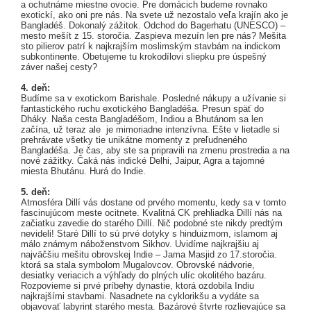
a ochutnáme miestne ovocie. Pre domácich budeme rovnako
exotickí, ako oni pre nás. Na svete už nezostalo veľa krajín ako je
Bangladéš. Dokonalý zážitok. Odchod do Bagerhatu (UNESCO) –
mesto mešít z 15. storočia. Zaspieva mezuín len pre nás? Mešita
sto pilierov patrí k najkrajším moslimským stavbám na indickom
subkontinente. Obetujeme tu krokodílovi sliepku pre úspešný
záver našej cesty?
4. deň:
Budíme sa v exotickom Barishale. Posledné nákupy a užívanie si
fantastického ruchu exotického Bangladéša. Presun späť do
Dháky. Naša cesta Bangladéšom, Indiou a Bhutánom sa len
začína, už teraz ale je mimoriadne intenzívna. Ešte v lietadle si
prehrávate všetky tie unikátne momenty z preľudneného
Bangladéša. Je čas, aby ste sa pripravili na zmenu prostredia a na
nové zážitky. Čaká nás indické Delhi, Jaipur, Agra a tajomné
miesta Bhutánu. Hurá do Indie.
5. deň:
Atmosféra Dillí vás dostane od prvého momentu, kedy sa v tomto
fascinujúcom meste ocitnete. Kvalitná CK prehliadka Dillí nás na
začiatku zavedie do starého Dillí. Nič podobné ste nikdy predtým
nevideli! Staré Dillí to sú prvé dotyky s hinduizmom, islamom aj
málo známym náboženstvom Sikhov. Uvidíme najkrajšiu aj
najväčšiu mešitu obrovskej Indie – Jama Masjid zo 17.storočia.
ktorá sa stala symbolom Mugalovcov. Obrovské nádvorie,
desiatky veriacich a výhľady do plných ulíc okolitého bazáru.
Rozpovieme si prvé príbehy dynastie, ktorá ozdobila Indiu
najkrajšími stavbami. Nasadnete na cyklorikšu a vydáte sa
objavovať labyrint starého mesta. Bazárové štvrte rozlievajúce sa