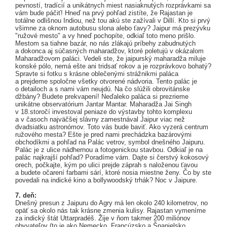
pevností, tradícií a unikátnych miest nasiaknutých rozprávkami sa
vám bude páčiť! Hneď na prvý pohľad zistíte, že Rajastan je
totálne odlišnou Indiou, než tou akú ste zažívali v Dillí. Kto si prvý
všimne za oknom autobusu slona alebo ťavy? Jaipur má prezývku
"ružové mesto" a vy hneď pochopíte, odkiaľ toto meno prišlo.
Mestom sa tiahne bazár, no nás zlákajú príbehy zabudnutých
a dokonca aj súčasných maharadžov, ktoré poletujú v okázalom
Maharadžovom paláci. Vedeli ste, že jaipurský maharadža miluje
konské pólo, nemá ešte ani tridsať rokov a je rozprávkovo bohatý?
Spravte si fotku s krásne oblečenými strážnikmi paláca
a prejdeme spoločne všetky otvorené nádvoria. Tento palác je
o detailoch a s nami vám neujdú. Na čo slúžili obrovitánske
džbány? Budete prekvapení! Neďaleko paláca si prezrieme
unikátne observatórium Jantar Mantar. Maharadža Jai Singh
v 18.storočí investoval peniaze do výstavby tohto komplexu
a v časoch najväčšej slávny zamestnával Jaipur viac než
dvadsiatku astronómov. Toto vás bude baviť. Ako vyzerá centrum
ružového mesta? Ešte je pred nami prechádzka bazárovými
obchodíkmi a pohľad na Palác vetrov, symbol dnešného Jaipuru.
Palác je z ulice nádhernou a fotogenickou stavbou. Odkiaľ je na
palác najkrajší pohľad? Poradíme vám. Dajte si čerstvý kokosový
orech, počkajte, kým po ulici prejde záprah s naloženou ťavou
a budete očarení farbami sárí, ktoré nosia miestne ženy. Čo by ste
povedali na indické kino a bollywoodský trhák? Noc v Jaipure.
7. deň:
Dnešný presun z Jaipuru do Agry má len okolo 240 kilometrov, no
opäť sa okolo nás tak krásne zmenia kulisy. Rajastan vymeníme
za indický štát Uttarpradéš. Žije v ňom takmer 200 miliónov
obyvateľov (to je ako Nemecko, Francúzsko a Španielsko