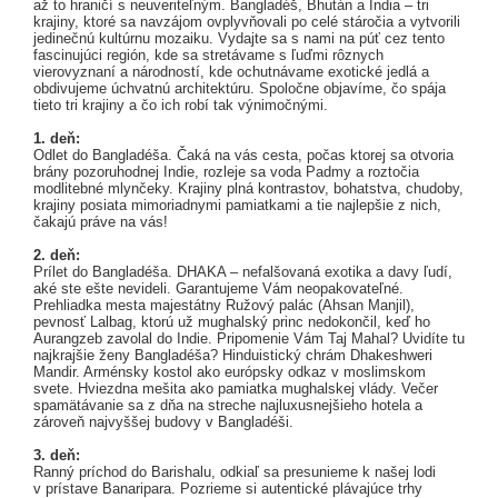
až to hraničí s neuveriteľným. Bangladéš, Bhután a India – tri
krajiny, ktoré sa navzájom ovplyvňovali po celé stáročia a vytvorili
jedinečnú kultúrnu mozaiku. Vydajte sa s nami na púť cez tento
fascinujúci región, kde sa stretávame s ľuďmi rôznych
vierovyznaní a národností, kde ochutnávame exotické jedlá a
obdivujeme úchvatnú architektúru. Spoločne objavíme, čo spája
tieto tri krajiny a čo ich robí tak výnimočnými.
1. deň:
Odlet do Bangladéša. Čaká na vás cesta, počas ktorej sa otvoria
brány pozoruhodnej Indie, rozleje sa voda Padmy a roztočia
modlitebné mlynčeky. Krajiny plná kontrastov, bohatstva, chudoby,
krajiny posiata mimoriadnymi pamiatkami a tie najlepšie z nich,
čakajú práve na vás!
2. deň:
Prílet do Bangladéša. DHAKA – nefalšovaná exotika a davy ľudí,
aké ste ešte nevideli. Garantujeme Vám neopakovateľné.
Prehliadka mesta majestátny Ružový palác (Ahsan Manjil),
pevnosť Lalbag, ktorú už mughalský princ nedokončil, keď ho
Aurangzeb zavolal do Indie. Pripomenie Vám Taj Mahal? Uvidíte tu
najkrajšie ženy Bangladéša? Hinduistický chrám Dhakeshweri
Mandir. Arménsky kostol ako európsky odkaz v moslimskom
svete. Hviezdna mešita ako pamiatka mughalskej vlády. Večer
spamätávanie sa z dňa na streche najluxusnejšieho hotela a
zároveň najvyššej budovy v Bangladéši.
3. deň:
Ranný príchod do Barishalu, odkiaľ sa presunieme k našej lodi
v prístave Banaripara. Pozrieme si autentické plávajúce trhy