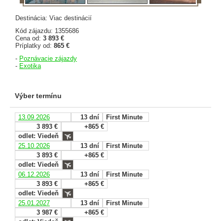
Destinácia: Viac destinácií
Kód zájazdu: 1355686
Cena od:
3 893 €
Príplatky od:
865 €
-
Poznávacie zájazdy
-
Exotika
Výber termínu
13.09.2026
13 dní
First Minute
3 893 €
+865 €
odlet: Viedeň
25.10.2026
13 dní
First Minute
3 893 €
+865 €
odlet: Viedeň
06.12.2026
13 dní
First Minute
3 893 €
+865 €
odlet: Viedeň
25.01.2027
13 dní
First Minute
3 987 €
+865 €