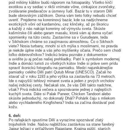
pod milióny káblov budú náporom na fotoaparáty. Všetko kričí
exotikou a vy sediac v rikši vnímate vône, cinkajúce zvončeky,
zvolávanie predavačov a úsmevy ľudí. Bazár tu v starom Dillí
bude obrovským zážitkom. Doma vám tieto fotky nebudú chcieť
uveriť. Prejdeme na koreninový bazár, kde sa nadýchneme
exotických vôní od kardamónu, cez klinčeky, až po škoricu
a každý z nás nakúpi koreniny od výmyslu sveta. Skúste
kašmírske čili alebo garam masalu, ktorá vám aj doma vyčarí
spomienky na túto cestu. Zastavíme sa v Gurudware, teda
v Sikhskom chráme so zaujímavou atmosférou. Čo o Sikhoch
viete? Nosia turbany, mnohí si ich mýlia s moslimami, no pravda
je niekde úplne inde a vás jeho myšlienky očaria. Prečo sem chodí
toľko dobrovoľníkov? Indickú bránu poznáte z dokumentov
a uvidíte ju aj počas našej prehliadky. Patrí k symbolom modernej
Indie a domáci turisti zo všetkých kútov Indie si práve sem prídu
spraviť ikonickú fotografiu na pamiatku. Medzi najunikátnejšie
pamiatky celého Dillí patrí Qutub Minar (UNESCO). Začali ho
stavať už v roku 1193 a jeho výška sa zastavila na 73 metroch.
Ide o najvyšší tehlový minaret sveta a jeden z prvých vrcholov
našej indickej cesty. Nečakali ste, že vás Dillí takto nadchne,
však? Prvá indická večera a spoznávanie jednej z najlepších
kuchýň sveta. Dáte si Palak Paneer, Chicken Tandoori alebo
skúsite jednoduchý, no dokonalý Dhál? Pohárik čaju s mliekom
alebo vychladeného Kingfishera? India sa začína dostávať pod
kožu.
6. deň:
Po raňajkách opustíme Dillí a vyrazíme spoznávať zlatý
trojuholník Indie. Našou najbližšou zastávkou sa stane farebný
Jaipur ležiaci v príťažlivom Rajastane. Krajina púští, starých