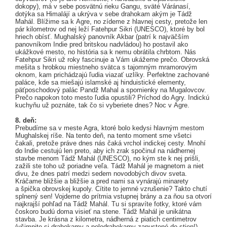
dokopy), má v sebe posvätnú rieku Gangu, sväté Váránasí,
dotýka sa Himalájí a ukrýva v sebe drahokam akým je Tádž
Mahál. Blížime sa k Agre, no zídeme z hlavnej cesty, pretože len
pár kilometrov od nej leží Fatehpur Sikri (UNESCO), ktoré by bol
hriech obísť. Mughalský panovník Akbar (patrí k najväčším
panovníkom Indie pred britskou nadvládou) ho postavil ako
ukážkové mesto, no história sa k nemu obrátila chrbtom. Nás
Fatehpur Sikri už roky fascinuje a Vám ukážeme prečo. Obrovská
mešita s hrobkou miestneho svätca s tajomným mramorovým
oknom, kam prichádzajú ľudia viazať uzlíky. Perfektne zachované
paláce, kde sa miešajú islamské aj hinduistické elementy,
päťposchodový palác Pandž Mahal a spomienky na Mugalovcov.
Prečo napokon toto mesto ľudia opustili? Príchod do Agry. Indickú
kuchyňu už poznáte, tak čo si vyberiete dnes? Noc v Agre.
8. deň:
Prebudíme sa v meste Agra, ktoré bolo kedysi hlavným mestom
Mughalskej ríše. Na tento deň, na tento moment sme všetci
čakali, pretože práve dnes nás čaká vrchol indickej cesty. Mnohí
do Indie cestujú len preto, aby ich zrak spočinul na nádhernej
stavbe menom Tádž Mahál (UNESCO), no kým ste k nej prišli,
zažili ste toho už poriadne veľa. Tádž Mahál je magnetom a niet
divu, že dnes patrí medzi sedem novodobých divov sveta.
Kráčame bližšie a bližšie a pred nami sa vynárajú minarety
a špička obrovskej kupoly. Cítite to jemné vzrušenie? Takto chutí
splnený sen! Vojdeme do prítmia vstupnej brány a za ňou sa otvorí
najkrajší pohľad na Tádž Mahál. Tu si spravíte fotky, ktoré vám
čoskoro budú doma visieť na stene. Tádž Mahál je unikátna
stavba. Je krásna z kilometra, nádherná z piatich centimetrov
(všimnite si drahokamy a polodrahokamy zapustené do stien!)