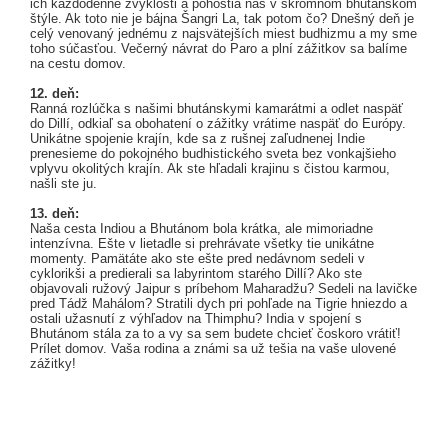
ich každodenné zvyklosti a pohostia nás v skromnom bhutánskom
štýle. Ak toto nie je bájna Šangri La, tak potom čo? Dnešný deň je
celý venovaný jednému z najsvätejších miest budhizmu a my sme
toho súčasťou. Večerný návrat do Paro a plní zážitkov sa balíme
na cestu domov.
12. deň:
Ranná rozlúčka s našimi bhutánskymi kamarátmi a odlet naspäť
do Dillí, odkiaľ sa obohatení o zážitky vrátime naspäť do Európy.
Unikátne spojenie krajín, kde sa z rušnej zaľudnenej Indie
prenesieme do pokojného budhistického sveta bez vonkajšieho
vplyvu okolitých krajín. Ak ste hľadali krajinu s čistou karmou,
našli ste ju.
13. deň:
Naša cesta Indiou a Bhutánom bola krátka, ale mimoriadne
intenzívna. Ešte v lietadle si prehrávate všetky tie unikátne
momenty. Pamätáte ako ste ešte pred nedávnom sedeli v
cyklorikši a predierali sa labyrintom starého Dillí? Ako ste
objavovali ružový Jaipur s príbehom Maharadžu? Sedeli na lavičke
pred Tádž Mahálom? Stratili dych pri pohľade na Tigrie hniezdo a
ostali užasnutí z výhľadov na Thimphu? India v spojení s
Bhutánom stála za to a vy sa sem budete chcieť čoskoro vrátiť!
Prílet domov. Vaša rodina a známi sa už tešia na vaše ulovené
zážitky!