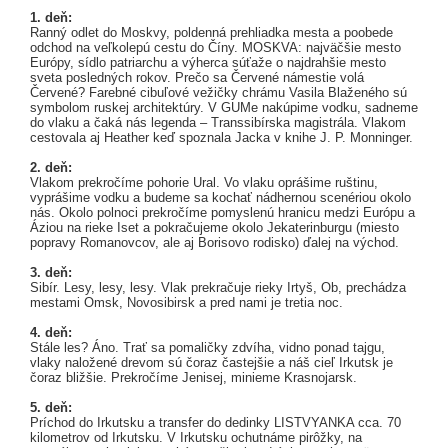
1. deň:
Ranný odlet do Moskvy, poldenná prehliadka mesta a poobede
odchod na veľkolepú cestu do Číny. MOSKVA: najväčšie mesto
Európy, sídlo patriarchu a výherca súťaže o najdrahšie mesto
sveta posledných rokov. Prečo sa Červené námestie volá
Červené? Farebné cibuľové vežičky chrámu Vasila Blaženého sú
symbolom ruskej architektúry. V GUMe nakúpime vodku, sadneme
do vlaku a čaká nás legenda – Transsibírska magistrála. Vlakom
cestovala aj Heather keď spoznala Jacka v knihe J. P. Monninger.
2. deň:
Vlakom prekročíme pohorie Ural. Vo vlaku oprášime ruštinu,
vyprášime vodku a budeme sa kochať nádhernou scenériou okolo
nás. Okolo polnoci prekročíme pomyslenú hranicu medzi Európu a
Áziou na rieke Iset a pokračujeme okolo Jekaterinburgu (miesto
popravy Romanovcov, ale aj Borisovo rodisko) ďalej na východ.
3. deň:
Sibír. Lesy, lesy, lesy. Vlak prekračuje rieky Irtyš, Ob, prechádza
mestami Omsk, Novosibirsk a pred nami je tretia noc.
4. deň:
Stále les? Áno. Trať sa pomaličky zdvíha, vidno ponad tajgu,
vlaky naložené drevom sú čoraz častejšie a náš cieľ Irkutsk je
čoraz bližšie. Prekročíme Jenisej, minieme Krasnojarsk.
5. deň:
Príchod do Irkutsku a transfer do dedinky LISTVYANKA cca. 70
kilometrov od Irkutsku. V Irkutsku ochutnáme pirôžky, na