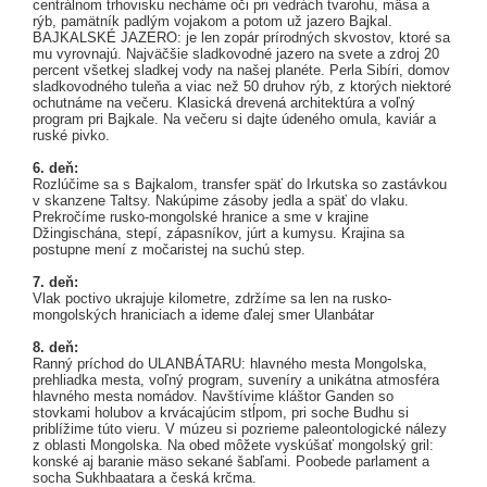
centrálnom trhovisku necháme oči pri vedrách tvarohu, mäsa a
rýb, pamätník padlým vojakom a potom už jazero Bajkal.
BAJKALSKÉ JAZERO: je len zopár prírodných skvostov, ktoré sa
mu vyrovnajú. Najväčšie sladkovodné jazero na svete a zdroj 20
percent všetkej sladkej vody na našej planéte. Perla Sibíri, domov
sladkovodného tuleňa a viac než 50 druhov rýb, z ktorých niektoré
ochutnáme na večeru. Klasická drevená architektúra a voľný
program pri Bajkale. Na večeru si dajte údeného omula, kaviár a
ruské pivko.
6. deň:
Rozlúčime sa s Bajkalom, transfer späť do Irkutska so zastávkou
v skanzene Taltsy. Nakúpime zásoby jedla a späť do vlaku.
Prekročíme rusko-mongolské hranice a sme v krajine
Džingischána, stepí, zápasníkov, júrt a kumysu. Krajina sa
postupne mení z močaristej na suchú step.
7. deň:
Vlak poctivo ukrajuje kilometre, zdržíme sa len na rusko-
mongolských hraniciach a ideme ďalej smer Ulanbátar
8. deň:
Ranný príchod do ULANBÁTARU: hlavného mesta Mongolska,
prehliadka mesta, voľný program, suveníry a unikátna atmosféra
hlavného mesta nomádov. Navštívime kláštor Ganden so
stovkami holubov a krvácajúcim stĺpom, pri soche Budhu si
priblížime túto vieru. V múzeu si pozrieme paleontologické nálezy
z oblasti Mongolska. Na obed môžete vyskúšať mongolský gril:
konské aj baranie mäso sekané šabľami. Poobede parlament a
socha Sukhbaatara a česká krčma.