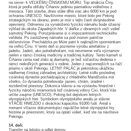
na sever- k VEĽKÉMU ČÍNSKEMU MÚRU. Top atrakcia Číny,
ktorá je podľa obľuby Číňanov jedinou pamiatkou viditeľnou z
mesiaca. Táto stavba, dnes stále dlhá viac ako 6000 km je pod
ochranou UNESCO. Navštívime miesto, ktoré bolo pre Peking
strategickým na obranu, preto je múr v tejto časti dvojnásobne
opevnený. Odmenou za vynaloženú fyzickú námahu bude úžasný
výhľad do okolia Západných hôr. V diaľke z obranných veží vidieť
samotný Peking. Porozprávame si o impozantnosti technického
veľdiela. Po zaslúženej námahe sa pod múrom patrične
občerstvíme. Prechádzka po Múre patrí k najkrajším spomienkam
na veľkú Čínu. V tento deň si pozrieme výrobu artefaktov z
jadeitu. Jadeít, ako polodrahokam, má nesmierne veľa významov
nielen v rámci čínskej medicíny a tradičnej kultúry. Tento kameň si
Číňania cenia nad zlato aj diamanty, je tiež súčasťou dedenia v
rámci niekoľkých generácii v rodine. Jeden z najcennejších sa ťaží
priamo v okolí Pekingu. LETNÝ PALÁC je pekinskou ukážkou
nádhernej čínskej záhradnej architektúry. Letné sídlo poslednej
cisárskej dynastie pochádzajúcej z chladného Mandžuska má
všetko, čo dynastia potrebovala- jazero, chrám, úradné i
rezidenčné priestory. Dokonca slávnu a na výstavbu finančné i
fyzicky náročnú mramorová loď cisárovej vdovy Cixi, ktorá Vás
určite zaujme (UNESCO). Peking bol dejiskom letných
olympijských hier. Symbolom olympijského areálu je slávne
VTÁČIE HNIEZDO s diváckou kapacitou 91000 ľudí. Areál s
menami víťazov dokumentujúci najväčšie letné olympijské hry
histórie je priestorom, ktorý sa oplatí vidieť, keď ste na návšteve
Pekingu.
14. deň:
Transfer na letisko a odlet domov.