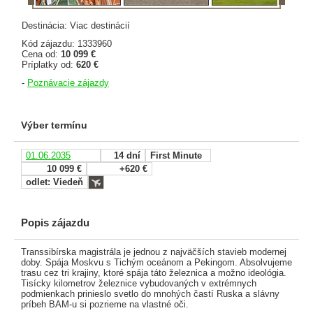
Destinácia: Viac destinácií
Kód zájazdu: 1333960
Cena od:
10 099 €
Príplatky od:
620 €
-
Poznávacie zájazdy
Výber termínu
01.06.2035
14 dní
First Minute
10 099 €
+620 €
odlet: Viedeň
Popis zájazdu
Transsibírska magistrála je jednou z najväčších stavieb modernej
doby. Spája Moskvu s Tichým oceánom a Pekingom. Absolvujeme
trasu cez tri krajiny, ktoré spája táto železnica a možno ideológia.
Tisícky kilometrov železnice vybudovaných v extrémnych
podmienkach prinieslo svetlo do mnohých častí Ruska a slávny
príbeh BAM-u si pozrieme na vlastné oči.