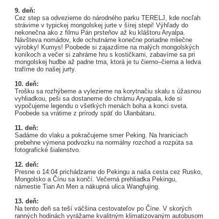
9. deň:
Cez step sa odvezieme do národného parku TERELJ, kde nocľah
strávime v typickej mongolskej jurte v šírej stepi! Výhľady do
nekonečna ako z filmu Pán prsteňov až ku kláštoru Aryalpa.
Návšteva nomádov, kde ochutnáme konečne poriadne mliečne
výrobky! Kumys! Poobede si zajazdíme na malých mongolských
koníkoch a večer si zahráme hru s kostičkami, zabavíme sa pri
mongolskej hudbe až padne tma, ktorá je tu čierno–čierna a ledva
trafíme do našej jurty.
10. deň:
Trošku sa rozhýbeme a vylezieme na korytnačiu skalu s úžasnou
vyhliadkou, peši sa dostaneme do chrámu Aryapala, kde si
vypočujeme legendu o všetkých menách boha a konci sveta.
Poobede sa vrátime z prírody späť do Ulanbátaru.
11. deň:
Sadáme do vlaku a pokračujeme smer Peking. Na hraniciach
prebehne výmena podvozku na normálny rozchod a rozpúta sa
fotografické šialenstvo.
12. deň:
Presne o 14:04 prichádzame do Pekingu a naša cesta cez Rusko,
Mongolsko a Čínu sa končí. Večerná prehliadka Pekingu,
námestie Tian An Men a nákupná ulica Wangfujing.
13. deň:
Na tento deň sa teší väčšina cestovateľov po Číne. V skorých
ranných hodinách vyrážame kvalitným klimatizovaným autobusom