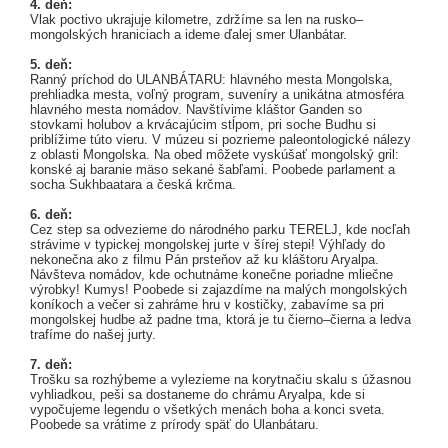
4. deň:
Vlak poctivo ukrajuje kilometre, zdržíme sa len na rusko–
mongolských hraniciach a ideme ďalej smer Ulanbátar.
5. deň:
Ranný príchod do ULANBÁTARU: hlavného mesta Mongolska,
prehliadka mesta, voľný program, suveníry a unikátna atmosféra
hlavného mesta nomádov. Navštívime kláštor Ganden so
stovkami holubov a krvácajúcim stĺpom, pri soche Budhu si
priblížime túto vieru. V múzeu si pozrieme paleontologické nálezy
z oblasti Mongolska. Na obed môžete vyskúšať mongolský gril:
konské aj baranie mäso sekané šabľami. Poobede parlament a
socha Sukhbaatara a česká krčma.
6. deň:
Cez step sa odvezieme do národného parku TERELJ, kde nocľah
strávime v typickej mongolskej jurte v šírej stepi! Výhľady do
nekonečna ako z filmu Pán prsteňov až ku kláštoru Aryalpa.
Návšteva nomádov, kde ochutnáme konečne poriadne mliečne
výrobky! Kumys! Poobede si zajazdíme na malých mongolských
koníkoch a večer si zahráme hru v kostičky, zabavíme sa pri
mongolskej hudbe až padne tma, ktorá je tu čierno–čierna a ledva
trafíme do našej jurty.
7. deň:
Trošku sa rozhýbeme a vylezieme na korytnačiu skalu s úžasnou
vyhliadkou, peši sa dostaneme do chrámu Aryalpa, kde si
vypočujeme legendu o všetkých menách boha a konci sveta.
Poobede sa vrátime z prírody späť do Ulanbátaru.