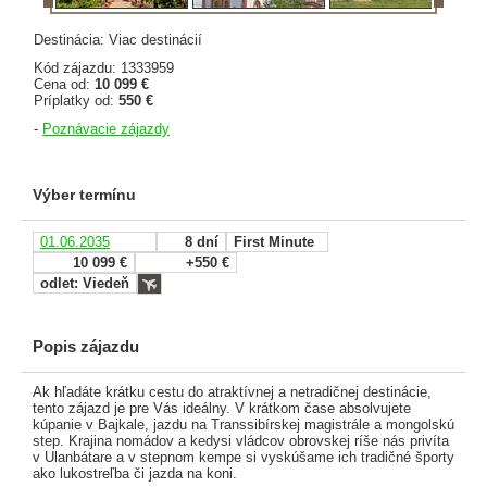
Destinácia: Viac destinácií
Kód zájazdu: 1333959
Cena od:
10 099 €
Príplatky od:
550 €
-
Poznávacie zájazdy
Výber termínu
01.06.2035
8 dní
First Minute
10 099 €
+550 €
odlet: Viedeň
Popis zájazdu
Ak hľadáte krátku cestu do atraktívnej a netradičnej destinácie,
tento zájazd je pre Vás ideálny. V krátkom čase absolvujete
kúpanie v Bajkale, jazdu na Transsibírskej magistrále a mongolskú
step. Krajina nomádov a kedysi vládcov obrovskej ríše nás privíta
v Ulanbátare a v stepnom kempe si vyskúšame ich tradičné športy
ako lukostreľba či jazda na koni.