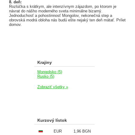
8. deň:
Rozlúčka s krátkym, ale intenzívnym zájazdom, po ktorom je
návrat do nášho moderného sveta minimálne bizarný.
Jednoduchosť a pohostinnosť Mongolov, nekonečná step a
obrovská modrá obloha nás budú ešte nejaký ten deň mátať. Prílet
domov.
Krajiny
Mongolsko (5)
Rusko (5)
Zobraziť všetky »
Kurzový lístok
EUR
1,96 BGN