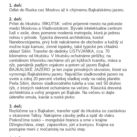
1. deň:
Odlet do Ruska cez Moskvu až k chýrnemu Bajkalskému jazeru.
2. deň:
Prílet do Irkutsku. IRKUTSK: veľmi príjemné mesto na polceste
medzi Moskvou a Vladivostokom. Bývalé intelektuálne centrum
ľudí v exile, dnes pomerne moderná metropola, ktorá je jednou
nohou v prírode. Typická drevená architektúra, kostol
Nanebovstúpenia, prvý krát nakukneme do obchodov a každý si
možno kúpi kamusi, zimné topánky, také typické pre chladnú
oblasť Sibíri. Transfer do dedinky LISTVJANKA, cca. 70
kilometrov od Irkutsku. V Irkutsku ochutnáme pirôžky, na
centrálnom trhovisku necháme oči pri kýbľoch tvarohu, mäsa a
rýb, pamätník padlým vojakom a potom už jazero Bajkal.
BAJKALSKÉ JAZERO: je len zopár prírodných skvostov, ktoré sa
vyrovnajú Bajkalskému jazeru. Najväčšie sladkovodné jazero na
svete a zdroj 20 percent všetkej sladkej vody na našej planéte.
Perla Sibíri, domov sladkovodného tuleňa a viac než 50 druhov
rýb, z ktorých niektoré ochutnáme na večeru. Klasická drevená
architektúra a voľný program pri Bajkale. Na večeru si dajte
údeného omula, kaviár a ruské pivko.
3. deň:
Rozlúčime sa s Bajkalom, transfer späť do Irkutska so zastávkou
v skanzene Taltsy. Nakúpime zásoby jedla a späť do vlaku.
Prekročíme rusko – mongolské hranice a sme v krajine
Džingischána, stepí, zápasníkov, júrt a kumysu. Krajina sa
postupne mení z močaristej na suchú step.