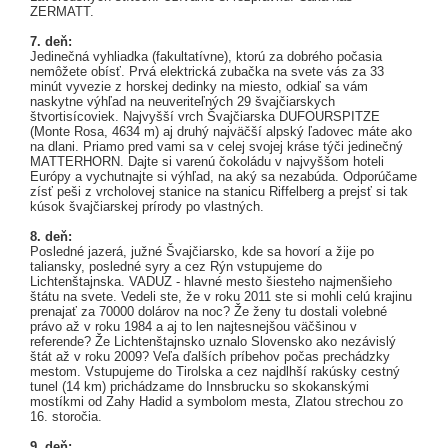
ZERMATT.
7. deň:
Jedinečná vyhliadka (fakultatívne), ktorú za dobrého počasia
nemôžete obísť. Prvá elektrická zubačka na svete vás za 33
minút vyvezie z horskej dedinky na miesto, odkiaľ sa vám
naskytne výhľad na neuveriteľných 29 švajčiarskych
štvortisícoviek. Najvyšší vrch Švajčiarska DUFOURSPITZE
(Monte Rosa, 4634 m) aj druhý najväčší alpský ľadovec máte ako
na dlani. Priamo pred vami sa v celej svojej kráse týči jedinečný
MATTERHORN. Dajte si varenú čokoládu v najvyššom hoteli
Európy a vychutnajte si výhľad, na aký sa nezabúda. Odporúčame
zísť peši z vrcholovej stanice na stanicu Riffelberg a prejsť si tak
kúsok švajčiarskej prírody po vlastných.
8. deň:
Posledné jazerá, južné Švajčiarsko, kde sa hovorí a žije po
taliansky, posledné syry a cez Rýn vstupujeme do
Lichtenštajnska. VADUZ - hlavné mesto šiesteho najmenšieho
štátu na svete. Vedeli ste, že v roku 2011 ste si mohli celú krajinu
prenajať za 70000 dolárov na noc? Že ženy tu dostali volebné
právo až v roku 1984 a aj to len najtesnejšou väčšinou v
referende? Že Lichtenštajnsko uznalo Slovensko ako nezávislý
štát až v roku 2009? Veľa ďalších príbehov počas prechádzky
mestom. Vstupujeme do Tirolska a cez najdlhší rakúsky cestný
tunel (14 km) prichádzame do Innsbrucku so skokanskými
mostíkmi od Zahy Hadid a symbolom mesta, Zlatou strechou zo
16. storočia.
9. deň: