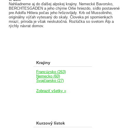
Nahliadneme aj do ďalšej alpskej krajiny. Nemecké Bavorsko,
BERCHTESGADEN a jeho chýrne Orlie hniezdo, sídlo postavené
pre Adolfa Hitlera počas jeho hrôzovlády. Krb od Mussoliniho,
originálny výťah vytesaný do skaly. Človeka pri spomienkach
mrazí, príroda je však neskutočná. Rozlúčka so svetom Álp a
rýchly návrat domov.
Krajiny
Francúzsko (263)
Nemecko (60)
Švajčiarsko (27)
Zobraziť všetky »
Kurzový lístok