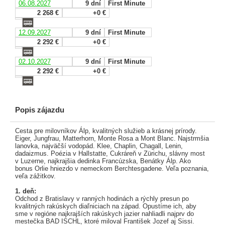
06.08.2027
9 dní
First Minute
2 268 €
+0 €
12.09.2027
9 dní
First Minute
2 292 €
+0 €
02.10.2027
9 dní
First Minute
2 292 €
+0 €
Popis zájazdu
Cesta pre milovníkov Álp, kvalitných služieb a krásnej prírody.
Eiger, Jungfrau, Matterhorn, Monte Rosa a Mont Blanc. Najstrmšia
lanovka, najväčší vodopád. Klee, Chaplin, Chagall, Lenin,
dadaizmus. Poézia v Hallstatte, Cukráreň v Zürichu, slávny most
v Luzerne, najkrajšia dedinka Francúzska, Benátky Álp. Ako
bonus Orlie hniezdo v nemeckom Berchtesgadene. Veľa poznania,
veľa zážitkov.
1. deň:
Odchod z Bratislavy v ranných hodinách a rýchly presun po
kvalitných rakúskych diaľniciach na západ. Opustíme ich, aby
sme v regióne najkrajších rakúskych jazier nahliadli najprv do
mestečka BAD ISCHL, ktoré miloval František Jozef aj Sissi.