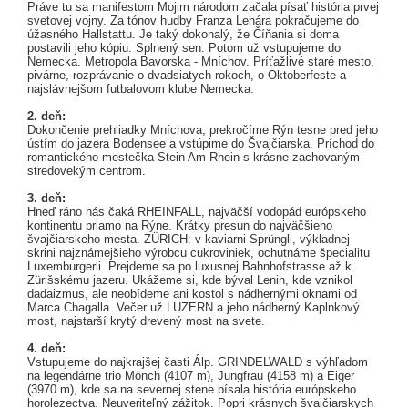
Práve tu sa manifestom Mojim národom začala písať história prvej
svetovej vojny. Za tónov hudby Franza Lehára pokračujeme do
úžasného Hallstattu. Je taký dokonalý, že Číňania si doma
postavili jeho kópiu. Splnený sen. Potom už vstupujeme do
Nemecka. Metropola Bavorska - Mníchov. Príťažlivé staré mesto,
pivárne, rozprávanie o dvadsiatych rokoch, o Oktoberfeste a
najslávnejšom futbalovom klube Nemecka.
2. deň:
Dokončenie prehliadky Mníchova, prekročíme Rýn tesne pred jeho
ústím do jazera Bodensee a vstúpime do Švajčiarska. Príchod do
romantického mestečka Stein Am Rhein s krásne zachovaným
stredovekým centrom.
3. deň:
Hneď ráno nás čaká RHEINFALL, najväčší vodopád európskeho
kontinentu priamo na Rýne. Krátky presun do najväčšieho
švajčiarskeho mesta. ZÜRICH: v kaviarni Sprüngli, výkladnej
skrini najznámejšieho výrobcu cukroviniek, ochutnáme špecialitu
Luxemburgerli. Prejdeme sa po luxusnej Bahnhofstrasse až k
Zürišskému jazeru. Ukážeme si, kde býval Lenin, kde vznikol
dadaizmus, ale neobídeme ani kostol s nádhernými oknami od
Marca Chagalla. Večer už LUZERN a jeho nádherný Kaplnkový
most, najstarší krytý drevený most na svete.
4. deň:
Vstupujeme do najkrajšej časti Álp. GRINDELWALD s výhľadom
na legendárne trio Mönch (4107 m), Jungfrau (4158 m) a Eiger
(3970 m), kde sa na severnej stene písala história európskeho
horolezectva. Neuveriteľný zážitok. Popri krásnych švajčiarskych