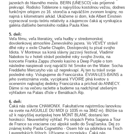
jazerách do hlavného mesta. BERN (UNESCO) vás príjemné
prekvapí. Rodisko Toblerone s najvyššou kostolnou vežou, dodnes
funkčným orlojom zo 16. storočia a najväčším zvonom krajiny, no
najmä s kilometrami arkád. Ukážeme si dom, kde Albert Einstein
vypracoval svoju teóriu relativity a záujemcov čaká aj vynikajúca
galéria ďalšieho bernského rodáka Paula Klee.
5. deň:
Veľa filmu, veľa literatúry, veľa hudby v stredomorskej
dovolenkovej atmosfére Ženevského jazera. Vo VEVEY strávil
dlhé roky v exile Charlie Chaplin, Dostojevskij tu písal svojho
Idiota. V Montreux sa koná slávny jazzový festival, Vladimir
Nabokov tu v hoteli strávil posledné roky svojho života, na
koncerte Franka Zappu zhorelo kasíno a Deep Purple o tom
následne naspievali svoj najväčší hit Smoke on the Water. Socha
Freddieho Mercuryho vás už neprekvapí. Aj ten tu trávil svoje
posledné roky. Vstupujeme do Francúzska. ÉVIAN-LES-BAINS a
jeho svetoznáma voda, vycipkaná YVOIRE plná kvetov s
ocenením najkrajšej dedinky Francúzska a príchod do ANNECY.
Dáme si na večeru raclette a budeme sa nadchýnať utešeným
výhľadom na Palais d'Isle v Benátkach Álp.
6. deň:
Čaká nás slávne CHAMONIX. Fakultatívne najstrmšou lanovkou
na svete na AIGUILLE DU MIDI (z 1035 m na 3842 m). Bližšie sa
už k najvyššej európskej hore MONT BLANC dostanú len
horolezci. Neuveriteľný výhľad. Po stopách Petra Sagana a Tour
de France sa vraciame cez alpské sedlo do Švajčiarska. Dej zo
známej knihy Paola Cognettiho - Osem hôr sa odohráva na Troch
Laveredských štítoch. Užívame si rozprávku. Čaká nás