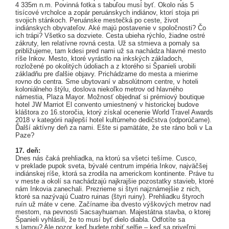
4 335m n.m. Povinná fotka s tabuľou musí byť. Okolo nás 5
tisícové vrcholce a zopár peruánskych indiánov, ktorí stoja pri
svojich stánkoch. Peruánske mestečká po ceste, život
indiánskych obyvateľov. Aké majú postavenie v spoločnosti? Čo
ich trápi? Všetko sa dozviete. Cesta ubieha rýchlo, žiadne ostré
zákruty, len relatívne rovná cesta. Už sa stmieva a pomaly sa
približujeme, tam kdesi pred nami už sa nachádza hlavné mesto
ríše Inkov. Mesto, ktoré vyrástlo na inkských základoch,
rozložené po okolitých údoliach a z ktorého si Španieli urobili
základňu pre ďalšie objavy. Prichádzame do mesta a mierime
rovno do centra. Sme ubytovaní v absolútnom centre, v hoteli
koloniálneho štýlu, doslova niekoľko metrov od hlavného
námestia, Plaza Mayor. Možnosť objednať si prémiový boutique
hotel JW Marriot El convento umiestnený v historickej budove
kláštora zo 16.storočia, ktorý získal ocenenie World Travel Awards
2018 v kategórii najlepší hotel kultúrneho dedičstva (odporúčame).
Ďalší aktívny deň za nami. Ešte si pamätáte, že ste ráno boli v La
Paze?
17. deň:
Dnes nás čaká prehliadka, na ktorú sa všetci tešíme. Cusco,
v preklade pupok sveta, bývalé centrum impéria Inkov, najväčšej
indiánskej ríše, ktorá sa zrodila na americkom kontinente. Práve tu
v meste a okolí sa nachádzajú najkrajšie pozostatky stavieb, ktoré
nám Inkovia zanechali. Prezrieme si štyri najznámejšie z nich,
ktoré sa nazývajú Cuatro ruinas (štyri ruiny). Prehliadku štyroch
ruín už máte v cene. Začíname iba dvesto výškových metrov nad
mestom, na pevnosti Sacsayhuaman. Majestátna stavba, o ktorej
Španieli vyhlásili, že to musí byť dielo diabla. Odfotíte sa
s lamou? Ale pozor, keď budete robiť selfie – keď sa priveľmi