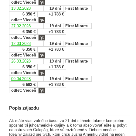
odlet: Viedeň
13.02.2028
19 dní
First Minute
6 350 €
+1 783 €
odlet: Viedeň
27.02.2028
19 dní
First Minute
6 350 €
+1 783 €
odlet: Viedeň
12.03.2028
19 dní
First Minute
6 350 €
+1 783 €
odlet: Viedeň
26.03.2028
19 dní
First Minute
6 350 €
+1 783 €
odlet: Viedeň
09.04.2028
19 dní
First Minute
6 682 €
+1 783 €
odlet: Viedeň
Popis zájazdu
Ak máte viac voľného času, za 21 dní stihnete takmer kompletne
spoznať tri juhoamerické krajiny a k tomu absolvovať ešte aj pobyt
na ostrovoch Galapág, ktoré sú roztrúsené v Tichom oceáne.
Ideálny zájazd pre tých, ktorí chcú Južnú Ameriku vidieť na jeden