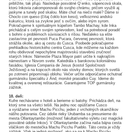
priblížite, tak pľujú. Nasleduje posvätné Q´enko, vápencová skala,
ktorú Inkovia zakomponovali do svojho chrámu, pričom využili aj
jaskyne a tunely pod skalou. Máte chuť na niečo malé? Dáme si
Choclo con queso (čítaj čoklo kon keso), veľkozrnnú andskú
kukuricu, ktorá sa zvykne jesť s ovčím, alebo iným syrom.
Pokračujeme k spirituálnym kúpeľom Tambo Machay, kde Inka
prichádzal s celým svojim sprievodom, keď sa potreboval poradiť
s bohmi o problémoch súvisiacich s ríšou. Neďaleko sa ešte
zastavíme pri pevnosti Puca Pucara, červenej pevnosti, ktorá
strážila okolie, ako aj cestu do Cusca. Poobede pokračujeme
prehliadkou historického centra Cusca, kde môžeme na každom
rohu obdivovať nepochybne majstrovskú stavebnú zručnosť
starých Inkov. Námestie Plaza Mayor patrí určite k najkrajším
námestiam v Novom svete. Katedrála s barokovou koloniálnou
fasádou, Iglesia Companía de Jesus (kostol Spoločnosti
Ježišovej) a na kopcoch okolo nás stovky domov, ktorých svetlá
po zotmení pripomínajú oblohu. Večer určite odporúčame ochutnať
gurmánsku špecialitu z Ánd, morské prasiatko Cuy. Ideme do
kvalitnej a overenej reštaurácie. Garantujeme TOP gurmánsky
zážitok.
18. deň:
Kufre nechávame v hoteli a berieme si batohy. Prichádza deň, na
ktorý sme sa všetci tešili. Na jednu noc opúšťame Cusco
a vyrážame smer Machu Picchu, jeden z vrcholných okamžikov
nášho putovania. Cez údolie rieky Urubamba sa presunieme do
mesta Ollantaytambo (možnosť fakultatívneho výletu cez magické
posvätné údolie Inkov). V Ollantaytambe začína naša bájna cesta
vláčikom do mestečka Machu Picchu Pueblo. Táto cesta je vždy
zážitok. Vlak je jediná možnosť, ako sa na k Machu Picchu