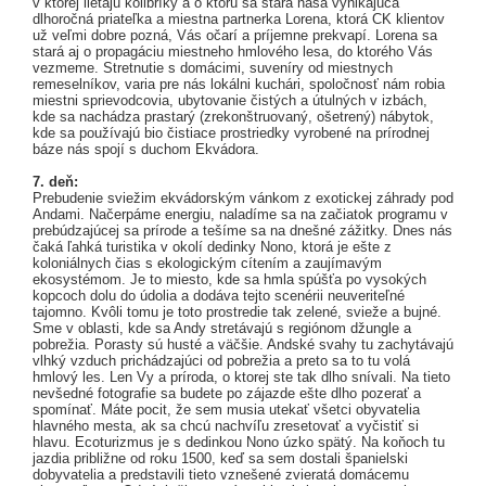
v ktorej lietajú kolibríky a o ktorú sa stará naša vynikajúca
dlhoročná priateľka a miestna partnerka Lorena, ktorá CK klientov
už veľmi dobre pozná, Vás očarí a príjemne prekvapí. Lorena sa
stará aj o propagáciu miestneho hmlového lesa, do ktorého Vás
vezmeme. Stretnutie s domácimi, suveníry od miestnych
remeselníkov, varia pre nás lokálni kuchári, spoločnosť nám robia
miestni sprievodcovia, ubytovanie čistých a útulných v izbách,
kde sa nachádza prastarý (zrekonštruovaný, ošetrený) nábytok,
kde sa používajú bio čistiace prostriedky vyrobené na prírodnej
báze nás spojí s duchom Ekvádora.
7. deň:
Prebudenie sviežim ekvádorským vánkom z exotickej záhrady pod
Andami. Načerpáme energiu, naladíme sa na začiatok programu v
prebúdzajúcej sa prírode a tešíme sa na dnešné zážitky. Dnes nás
čaká ľahká turistika v okolí dedinky Nono, ktorá je ešte z
koloniálnych čias s ekologickým cítením a zaujímavým
ekosystémom. Je to miesto, kde sa hmla spúšťa po vysokých
kopcoch dolu do údolia a dodáva tejto scenérii neuveriteľné
tajomno. Kvôli tomu je toto prostredie tak zelené, svieže a bujné.
Sme v oblasti, kde sa Andy stretávajú s regiónom džungle a
pobrežia. Porasty sú husté a väčšie. Andské svahy tu zachytávajú
vlhký vzduch prichádzajúci od pobrežia a preto sa to tu volá
hmlový les. Len Vy a príroda, o ktorej ste tak dlho snívali. Na tieto
nevšedné fotografie sa budete po zájazde ešte dlho pozerať a
spomínať. Máte pocit, že sem musia utekať všetci obyvatelia
hlavného mesta, ak sa chcú nachvíľu zresetovať a vyčistiť si
hlavu. Ecoturizmus je s dedinkou Nono úzko spätý. Na koňoch tu
jazdia približne od roku 1500, keď sa sem dostali španielski
dobyvatelia a predstavili tieto vznešené zvieratá domácemu