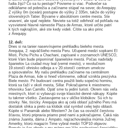
ľudia žijú? Čo sa tu pestuje? Povieme si viac. Podvečer sa
odkláňame od pobrežia a začíname stúpať na sever, do Arequipy.
Z výšky 0m (oceán) postupne do výšky 2 335m, takže do výšky
slovenských Tatier. Bývame v absolútnom centre mesta. Ste
unavení, ale spať nejdete. Neviete sa totiž odtrhnúť od pohľadu na
vysvietené hlavné námestie Plaza de Armas, ktoré určite patrí
k tých najkrajším, aké ste kedy videli. Cítite sa ako princ
z Arequipy.
12. deň:
Dnes si na tanier naservírujeme prehliadku bieleho mesta
Arequipa, 2. najväčšieho mesta Peru. Učupené medzi sopkami El
Misti, Pichu Pichu a Chachani, zapísané v zoznamoch UNESCO,
ktoré Vám bude pripomínať španielske mestá. Počas nadvlády
španielov La ciudad muy leal (verné mesto), v revolučnom
19.storočí ohnisko odboja a v 20.storočí centrum umelcov
a spisovateľov. My našu prehliadku začíname na centrálnom
Plaza de Armas, kde si hneď všimneme, odkiaľ vznikla prezývka
Biele mesto. Pri budovaní centra použili bielu sopečnú horninu,
ktorá sa ťaží v okolí mesta, Sillar. Pokračujeme k miestnemu
trhovisku San Camillo. Opäť sme tu jediní turisti. Okrem nás veľa
miestnych, ktorí si vybavujú svoje klasické denné nákupy. Kúpite
tu takmer všetko. Zastavujeme sa v uličke klobúkov. Sú ich tu
stovky. Nie, tisícky. Arequipa ako aj celá oblasť južného Peru má
dostatok slnka a preto sa klobúk stal symbol celej tejto oblasti.
Kúpite si Panamák alebo Western? Je čas sa osviežiť čerstvou
šťavou, ktorú pripravia priamo pred nami a pokračujeme. Čaká nás
známa Juanita, dáma z Ampato, najzachovalejšia múmia Južnej
Ameriky, ktorú magazín Time vybral medzi TOP10 objavov.
Pomaly je čas obeda a my máme pre Vás nachystanú špecialitku