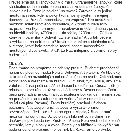
Prevezieme sa aj lanovkou? Vidíme tu ultramoderné lanovky, ktoré
sú ideálne do hornatého terénu mesta. Vedeli ste, že systém
lanoviek v La Paze je najdlhší na svete? Zároveň je to jediné
mesto na svete, kde lanovky tvoria nosný systém verejnej
dopravy. La Paz nás neprestáva prekvapovať. Pre odvážnych
možnosť adrenalínového bonbónika, o ktorom budete roky
rozprávať všetkým známym – absolvovanie 60km dlhého zjazdu
na bicykli z výšky 4700m n.m. do výšky 1200m n.m. Zážitok,
ktorý je možný iba v Bolívii! Už ste hladní? A čo tak večera
s výhľadom na celé mesto? Ideálne zakončenie ideálneho dňa.
V meste, ktoré bolo zaradené medzi sedem novodobých
mestských divov sveta. V CK La Paz milujeme a veríme, že vy
budete tiež.
16. deň:
Dnes máme na programe celodenný presun. Budeme prechádzať
náhornou plošinou medzi Peru a Bolíviou, Altiplanom. Po tibetskej
je to druhá najrozsiahlejšia náhorná plošina na svete. Odchádzame
skoro ráno a vyrážame na hranicu. Čím skôr, tým lepšie, aby sme
v dobrom čase prišli do nášho dnešného cieľa - do Cusca. Ešte je
relatívne skoro ráno a už sa nachádzame v Desaguadere. Opäť
pešo prechádzame cez hranicu, posledné bolivianos meníme späť
na peruánske soles (ak sme ich večer všetky neminuli na
bolívijské pivo Pacena). Tento hraničný prechod už dobre
poznáme. Nastupujeme na autobus a vyrážame smer
severozápad. Jedli ste už hamburger z Alpaky? Budete mať
možnosť ho ochutnať. Už po prvých kilometroch vidíme, že
dnešný prejazd bude iný. Púšte z južného Peru vystriedali zelené
scenérie, lamy, alpaky a ovce. Pomaly sa blížime k najvyššiemu
bodu dnešného presunu – priesmyk La Raya. Sme vo výške