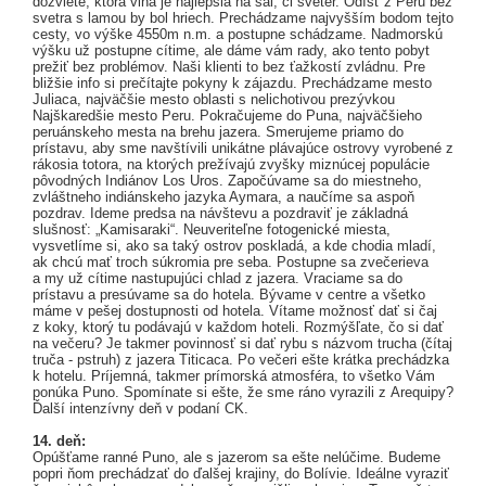
dozviete, ktorá vlna je najlepšia na šál, či sveter. Odísť z Peru bez
svetra s lamou by bol hriech. Prechádzame najvyšším bodom tejto
cesty, vo výške 4550m n.m. a postupne schádzame. Nadmorskú
výšku už postupne cítime, ale dáme vám rady, ako tento pobyt
prežiť bez problémov. Naši klienti to bez ťažkostí zvládnu. Pre
bližšie info si prečítajte pokyny k zájazdu. Prechádzame mesto
Juliaca, najväčšie mesto oblasti s nelichotivou prezývkou
Najškaredšie mesto Peru. Pokračujeme do Puna, najväčšieho
peruánskeho mesta na brehu jazera. Smerujeme priamo do
prístavu, aby sme navštívili unikátne plávajúce ostrovy vyrobené z
rákosia totora, na ktorých prežívajú zvyšky miznúcej populácie
pôvodných Indiánov Los Uros. Započúvame sa do miestneho,
zvláštneho indiánskeho jazyka Aymara, a naučíme sa aspoň
pozdrav. Ideme predsa na návštevu a pozdraviť je základná
slušnosť: „Kamisaraki“. Neuveriteľne fotogenické miesta,
vysvetlíme si, ako sa taký ostrov poskladá, a kde chodia mladí,
ak chcú mať troch súkromia pre seba. Postupne sa zvečerieva
a my už cítime nastupujúci chlad z jazera. Vraciame sa do
prístavu a presúvame sa do hotela. Bývame v centre a všetko
máme v pešej dostupnosti od hotela. Vítame možnosť dať si čaj
z koky, ktorý tu podávajú v každom hoteli. Rozmýšľate, čo si dať
na večeru? Je takmer povinnosť si dať rybu s názvom trucha (čítaj
truča - pstruh) z jazera Titicaca. Po večeri ešte krátka prechádzka
k hotelu. Príjemná, takmer prímorská atmosféra, to všetko Vám
ponúka Puno. Spomínate si ešte, že sme ráno vyrazili z Arequipy?
Ďalší intenzívny deň v podaní CK.
14. deň:
Opúšťame ranné Puno, ale s jazerom sa ešte nelúčime. Budeme
popri ňom prechádzať do ďalšej krajiny, do Bolívie. Ideálne vyraziť