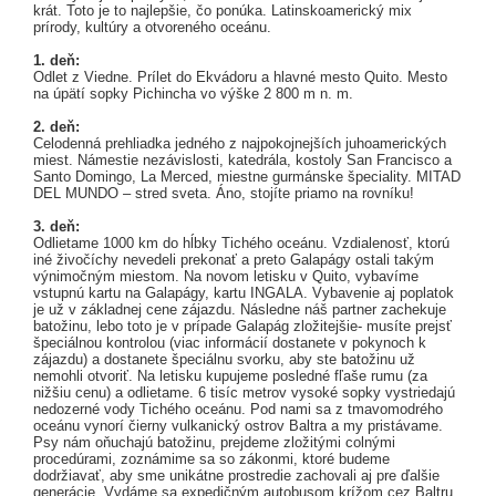
krát. Toto je to najlepšie, čo ponúka. Latinskoamerický mix
prírody, kultúry a otvoreného oceánu.
1. deň:
Odlet z Viedne. Prílet do Ekvádoru a hlavné mesto Quito. Mesto
na úpätí sopky Pichincha vo výške 2 800 m n. m.
2. deň:
Celodenná prehliadka jedného z najpokojnejších juhoamerických
miest. Námestie nezávislosti, katedrála, kostoly San Francisco a
Santo Domingo, La Merced, miestne gurmánske špeciality. MITAD
DEL MUNDO – stred sveta. Áno, stojíte priamo na rovníku!
3. deň:
Odlietame 1000 km do hĺbky Tichého oceánu. Vzdialenosť, ktorú
iné živočíchy nevedeli prekonať a preto Galapágy ostali takým
výnimočným miestom. Na novom letisku v Quito, vybavíme
vstupnú kartu na Galapágy, kartu INGALA. Vybavenie aj poplatok
je už v základnej cene zájazdu. Následne náš partner zachekuje
batožinu, lebo toto je v prípade Galapág zložitejšie- musíte prejsť
špeciálnou kontrolou (viac informácií dostanete v pokynoch k
zájazdu) a dostanete špeciálnu svorku, aby ste batožinu už
nemohli otvoriť. Na letisku kupujeme posledné fľaše rumu (za
nižšiu cenu) a odlietame. 6 tisíc metrov vysoké sopky vystriedajú
nedozerné vody Tichého oceánu. Pod nami sa z tmavomodrého
oceánu vynorí čierny vulkanický ostrov Baltra a my pristávame.
Psy nám oňuchajú batožinu, prejdeme zložitými colnými
procedúrami, zoznámime sa so zákonmi, ktoré budeme
dodržiavať, aby sme unikátne prostredie zachovali aj pre ďalšie
generácie. Vydáme sa expedičným autobusom krížom cez Baltru