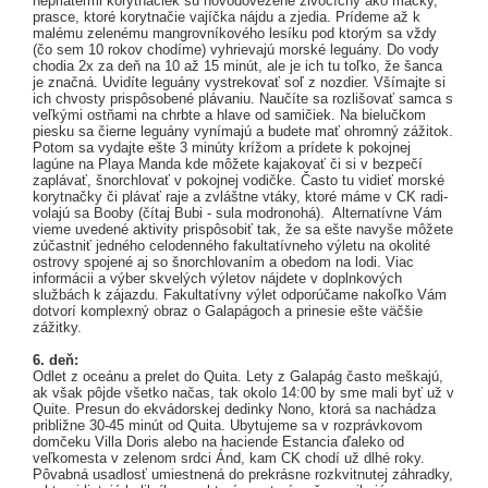
nepriateľmi korytnačiek sú novodovezené živočíchy ako mačky,
prasce, ktoré korytnačie vajíčka nájdu a zjedia. Prídeme až k
malému zelenému mangrovníkového lesíku pod ktorým sa vždy
(čo sem 10 rokov chodíme) vyhrievajú morské leguány. Do vody
chodia 2x za deň na 10 až 15 minút, ale je ich tu toľko, že šanca
je značná. Uvidíte leguány vystrekovať soľ z nozdier. Všímajte si
ich chvosty prispôsobené plávaniu. Naučíte sa rozlišovať samca s
veľkými ostňami na chrbte a hlave od samičiek. Na bielučkom
piesku sa čierne leguány vynímajú a budete mať ohromný zážitok.
Potom sa vydajte ešte 3 minúty krížom a prídete k pokojnej
lagúne na Playa Manda kde môžete kajakovať či si v bezpečí
zaplávať, šnorchlovať v pokojnej vodičke. Často tu vidieť morské
korytnačky či plávať raje a zvláštne vtáky, ktoré máme v CK radi-
volajú sa Booby (čítaj Bubi - sula modronohá). Alternatívne Vám
vieme uvedené aktivity prispôsobiť tak, že sa ešte navyše môžete
zúčastniť jedného celodenného fakultatívneho výletu na okolité
ostrovy spojené aj so šnorchlovaním a obedom na lodi. Viac
informácii a výber skvelých výletov nájdete v doplnkových
službách k zájazdu. Fakultatívny výlet odporúčame nakoľko Vám
dotvorí komplexný obraz o Galapágoch a prinesie ešte väčšie
zážitky.
6. deň:
Odlet z oceánu a prelet do Quita. Lety z Galapág často meškajú,
ak však pôjde všetko načas, tak okolo 14:00 by sme mali byť už v
Quite. Presun do ekvádorskej dedinky Nono, ktorá sa nachádza
približne 30-45 minút od Quita. Ubytujeme sa v rozprávkovom
domčeku Villa Doris alebo na haciende Estancia ďaleko od
veľkomesta v zelenom srdci Ánd, kam CK chodí už dlhé roky.
Pôvabná usadlosť umiestnená do prekrásne rozkvitnutej záhradky,