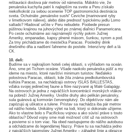
reštaurácii doslova pár metrov od námestia. Málokto vie, že
peruánska kuchyňa patrí k najlepším na svete a Peru získalo
niekoľkokrát za sebou ocenenie TOP gastronomická destinácia
sveta. Ochutnáte „peruánske sushi“ Ceviche (marinované ryby
v limetkovom náleve), alebo dáte prednosť typickému jedlu Lomo
saltado? Hladovať určite v Peru nebudete. Poobede presun
púštnou krajinou na juhovýchod po známej diaľnici Panamericana.
Po ceste ochutnáme asi najznámejší rýchly pokrm Južnej
Ameriky, empanadas, kapsy plnené mäsom, šunkou, syrom a pod.
Za tmy prichádzame do mestečka Paracas. Posledný drink
dnešného dňa a nadšení ľahneme do postele. Intenzívny deň a lá
CK.
10. deň:
Budíme sa v najkrajšom hoteli celej oblasti, s výhľadom na oceán.
Áno, sme pri Tichom oceáne. Všade naokolo peruánska púšť a my
ideme na miesto, ktoré navštívi minimum turistov. Neďaleko
polostrova Paracas, oblasti, kde žila známa predkolumbovská
kultúra Paracas, sa nachádzajú ostrovy ISLAS BALLESTAS,
vďaka svojej jedinečnej faune a flóre nazývané aj Malé Galapágy.
Na ostrovoch je jedna z najväčších koncentrácií morských vtákov
na pobreží Južnej Ameriky. Uvidíte druhy ako pelikán peruánsky,
sula guánová aj kormorán červenoplutvý. Do objektívov nám ale
zapózujú aj uškatce a tulene. Prístav sa nachádza iba pár metrov
od nášho hotela. Unikátny výlet na lodi, ktorý si dokonale užijeme.
Ako to vlastne bolo s Pacifickou vojnou a ako súvisí práve s touto
oblasťou? Dôvod vojny sme mali možnosť cítiť už na ostrovoch
a povieme si o tom viac. Na obed nastupujeme do nášho autobusu
a odchádzame do legendárnej Nazcy. Práve tu sa nachádza jedno
z najväčších tajomstiev Južnej Ameriky – záhadné línie a obrazce