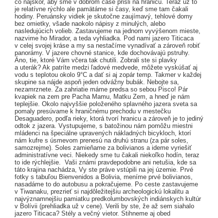
čo najskôr, aby sme v dobrom čase prišli na hranicu. Teraz už to
je relatívne rýchlo ale pamätáme si časy, keď sme tam čakali
hodiny. Peruánsky vidiek je skutočne zaujímavý, tehlové domy
bez omietky, všade naokolo nápisy z minulých, alebo
nasledujúcich volieb. Zastavujeme na jednom vyvýšenom mieste,
nazvime ho Mirador, a teda vyhliadka. Pod nami jazero Titicaca
v celej svojej kráse a my sa nestačíme vynadívať a zároveň robiť
panorámy. V jazere chovné stanice, kde dochovávajú pstruhy.
Áno, tie, ktoré Vám včera tak chutili. Zobrali ste si plavky
a uterák? Ak patríte medzi ľadové medvede, môžete vyskúšať aj
vodu s teplotou okolo 9°C a dať si aj zopár temp. Takmer v každej
skupine sa nájde aspoň jeden odvážny bubák. Nebojte sa,
nezamrznete. Za zahriatie máme predsa so sebou Pisco! Pár
kvapiek na zem pre Pacha Mamu, Matku Zem, a hneď je nám
teplejšie. Okolo najvyššie položeného splavného jazera sveta sa
pomaly presúvame k hraničnému prechodu v mestečku
Desaguadero, podľa rieky, ktorá tvorí hranicu a zároveň je to jediný
odtok z jazera. Vystupujeme, s batožinou nám pomôžu miestni
mládenci na špeciálne upravených nákladných bicykloch, ktorí
nám kufre s úsmevom prenesú na druhú stranu (za pár soles,
samozrejme). Soles zamieňame za bolivianos a ideme vyriešiť
administratívne veci. Niekedy sme tu čakali niekoľko hodín, teraz
to ide rýchlejšie. Vaši známi pravdepodobne ani netušia, kde sa
táto krajina nachádza, Vy ste práve vstúpili na jej územie. Prvé
fotky s tabuľou Bienvenidos a Bolivia, meníme prvé bolivianos,
nasadáme to do autobusu a pokračujeme. Po ceste zastavujeme
v Tiwanaku, prezrieť si najdôležitejšiu archeologickú lokalitu a
najvýznamnejšiu pamiatku predkolumbovských indiánskych kultúr
v Bolívii (prehliadka už v cene). Verili by ste, že až sem siahalo
jazero Titicaca? Stély a večný vietor. Stihneme aj obed