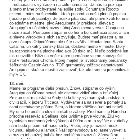
– reštauráciu s výhľadom na celé námestie. Už nás tu poznajú
a preto máme prichystané najlepšie stoly. Ochutnajte Rocoto
relleno – miestnu špecialitu, ktorá pripomína našu plnenú papriku
(rocoto je druh papriky). Je trošku pikantná, ale práve kvôli tomu si
objednáme miestne pivo Arequipena (v preklade „dievča z
Arequipy“) a následný pivný súboj Arequipena versus Cusquena
môže začať. Postupne stúpame do hôr a koncentrácia alpák a lám
a hlavne výrobkov z nich sa zvyšuje. Budete mať priestor aj na
prvé nákupy. Odporúčame ale ešte navštíviť Montasterio Santa
Catalina, unikátny ženský kláštor, doslova mesto v meste, ktorý
sa rozprestiera na ploche viac ako 20 tisíc m2. Niečo podobné len
tak neuvidíte. Blíži sa večer a pre gurmánov vieme zabezpečiť
stôl v reštaurácii Chicha, ktorej majiteľ je svetoznámy peruánsky
šéfkuchár Gastón Acurio. TOP gurmánsky zážitok garantovaný.
Arequipu si skrátka musíte zamilovať, tak ako sme si ju zamilovali
my v CK.
13. deň:
Máme na programe ďalší presun. Znovu stúpame do výšin.
Arequipu opúšťame neradi ale chceme vidieť viac a ísť ďalej.
Presun cez majestátne Andy do kolísky významných andských
civilizácií, k jazeru Titicaca. Vydávame sa na sever a pomaly za
nami nechávame púštne Peru, o ktorom väčšina ľudí ani netuší.
My sme ho prešli a ulovili unikátne zábery. Pred nami je Národná
prírodná rezervácia Salinas, kde uvidíme prvé vicune. Žijú vo
vysokých nadmorských výškach 4 000m n.m. a vyššie a z diaľky
nám budú pripomínať naše srnky. Viete, aký je rozdiel medzi
vicunou, alpakou a lamou? Naši sprievodcovia to jasne vysvetlia
a razom ich každý bubák bez problému rozozná. Zároveň sa