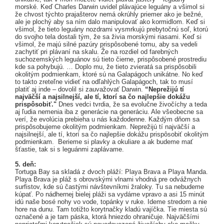
morské. Keď Charles Darwin uvidel plávajúce leguány a všimol si
že chvost týchto prajašterov nemá okrúhly priemer ako je bežné,
ale je plochý aby sa ním dalo manipulovať ako kormidlom. Keď si
všimol, že tieto leguány nozdrami vysmrkujú prebytočnú soľ, ktorú
do svojho tela dostali tým, že sa živia morskými riasami. Keď si
všimol, že majú silné pazúry prispôsobené tomu, aby sa vedeli
zachytiť pri plávaní na skalu. Že na rozdiel od farebných
suchozemských leguánov sú tieto čierne, prispôsobené prostrediu
kde sa pohybujú. … Doplo mu, že tieto zvieratá sa prispôsobili
okolitým podmienkam, ktoré sú na Galapágoch unikátne. No keď
to takto zreteľne vidieť na odľahlých Galapágoch, tak to musí
platiť aj inde – dovolil si zauvažovať Darwin.
“Neprežijú tí
najväčší a najsilnejší, ale tí, ktorí sa čo najlepšie dokážu
prispôsobiť."
Dnes vedci tvrdia, že sa evolučne živočíchy a teda
aj ľudia nemenia iba z generácie na generáciu. Ale všeobecne sa
verí, že evolúcia prebieha u nás každodenne. Každým dňom sa
prispôsobujeme okolitým podmienkam. Neprežijú tí najväčší a
najsilnejší, ale tí, ktorí sa čo najlepšie dokážu prispôsobiť okolitým
podmienkam. Berieme si plavky a okuliare a ak budeme mať
šťastie, tak si s leguánmi zaplávame.
5. deň:
Tortuga Bay sa skladá z dvoch pláží: Playa Brava a Playa Manda.
Playa Brava je pláž s obrovskými vlnami vhodná pre odvážnych
surfistov, kde sú častými návštevníkmi žraloky. Tu sa nebudeme
kúpať. Po nádhernej bielej pláži sa vydáme vpravo a asi 15 minút
idú naše bosé nohy vo vode, topánky v ruke. Ideme stredom a nie
hore na dunu. Tam totižto korytnačky kladú vajíčka. Tie miesta sú
označené a je tam páska, ktorá hniezdo ohraničuje. Najväčšími