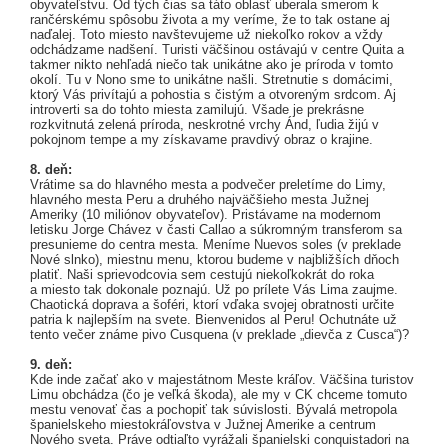
obyvateľstvu. Od tých čias sa táto oblasť uberala smerom k
rančérskému spôsobu života a my veríme, že to tak ostane aj
naďalej. Toto miesto navštevujeme už niekoľko rokov a vždy
odchádzame nadšení. Turisti väčšinou ostávajú v centre Quita a
takmer nikto nehľadá niečo tak unikátne ako je príroda v tomto
okolí. Tu v Nono sme to unikátne našli. Stretnutie s domácimi,
ktorý Vás privítajú a pohostia s čistým a otvoreným srdcom. Aj
introverti sa do tohto miesta zamilujú. Všade je prekrásne
rozkvitnutá zelená príroda, neskrotné vrchy Ánd, ľudia žijú v
pokojnom tempe a my získavame pravdivý obraz o krajine.
8. deň:
Vrátime sa do hlavného mesta a podvečer preletíme do Limy,
hlavného mesta Peru a druhého najväčšieho mesta Južnej
Ameriky (10 miliónov obyvateľov). Pristávame na modernom
letisku Jorge Chávez v časti Callao a súkromným transferom sa
presunieme do centra mesta. Meníme Nuevos soles (v preklade
Nové slnko), miestnu menu, ktorou budeme v najbližších dňoch
platiť. Naši sprievodcovia sem cestujú niekoľkokrát do roka
a miesto tak dokonale poznajú. Už po prílete Vás Lima zaujme.
Chaotická doprava a šoféri, ktorí vďaka svojej obratnosti určite
patria k najlepším na svete. Bienvenidos al Peru! Ochutnáte už
tento večer známe pivo Cusquena (v preklade „dievča z Cusca“)?
9. deň:
Kde inde začať ako v majestátnom Meste kráľov. Väčšina turistov
Limu obchádza (čo je veľká škoda), ale my v CK chceme tomuto
mestu venovať čas a pochopiť tak súvislosti. Bývalá metropola
španielskeho miestokráľovstva v Južnej Amerike a centrum
Nového sveta. Práve odtiaľto vyrážali španielski conquistadori na