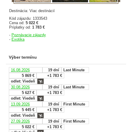
Destinácia: Viac destinácií
Kód zájazdu: 1333543
Cena od:
5 022 €
Príplatky od:
1 783 €
-
Poznávacie zájazdy
-
Exotika
Výber termínu
16.08.2026
19 dní
Last Minute
5 869 €
+1 783 €
odlet: Viedeň
30.08.2026
19 dní
Last Minute
5 627 €
+1 783 €
odlet: Viedeň
13.09.2026
19 dní
First Minute
5 445 €
+1 783 €
odlet: Viedeň
27.09.2026
19 dní
First Minute
5 022 €
+1 783 €