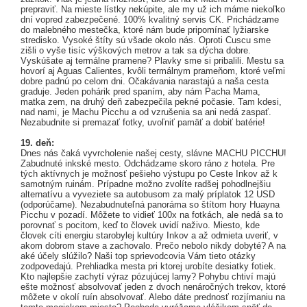
prepraviť. Na mieste lístky nekúpite, ale my už ich máme niekoľko
dní vopred zabezpečené. 100% kvalitný servis CK. Prichádzame
do malebného mestečka, ktoré nám bude pripomínať lyžiarske
stredisko. Vysoké štíty sú všade okolo nás. Oproti Cuscu sme
zišli o vyše tisíc výškových metrov a tak sa dýcha dobre.
Vyskúšate aj termálne pramene? Plavky sme si pribalili. Mestu sa
hovorí aj Aguas Calientes, kvôli termálnym prameňom, ktoré veľmi
dobre padnú po celom dni. Očakávania narastajú a naša cesta
graduje. Jeden pohárik pred spaním, aby nám Pacha Mama,
matka zem, na druhý deň zabezpečila pekné počasie. Tam kdesi,
nad nami, je Machu Picchu a od vzrušenia sa ani nedá zaspať.
Nezabudnite si premazať fotky, uvoľniť pamäť a dobiť batérie!
19. deň:
Dnes nás čaká vyvrcholenie našej cesty, slávne MACHU PICCHU!
Zabudnuté inkské mesto. Odchádzame skoro ráno z hotela. Pre
tých aktívnych je možnosť pešieho výstupu po Ceste Inkov až k
samotným ruinám. Prípadne možno zvolíte radšej pohodlnejšiu
alternatívu a vyveziete sa autobusom za malý príplatok 12 USD
(odporúčame). Nezabudnuteľná panoráma so štítom hory Huayna
Picchu v pozadí. Môžete to vidieť 100x na fotkách, ale nedá sa to
porovnať s pocitom, keď to človek uvidí naživo. Miesto, kde
človek cíti energiu starobylej kultúry Inkov a až odmieta uveriť, v
akom dobrom stave a zachovalo. Prečo nebolo nikdy dobyté? A na
aké účely slúžilo? Naši top sprievodcovia Vám tieto otázky
zodpovedajú. Prehliadka mesta pri ktorej urobíte desiatky fotiek.
Kto najlepšie zachytí výraz pózujúcej lamy? Pohybu chtiví majú
ešte možnosť absolvovať jeden z dvoch nenáročných trekov, ktoré
môžete v okolí ruín absolvovať. Alebo dáte prednosť rozjímaniu na