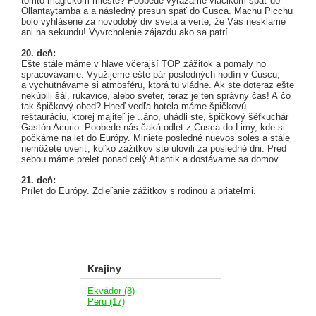
tomto magickom mieste? Poobede vyrážame vláčikom späť do
Ollantaytamba a a následný presun späť do Cusca. Machu Picchu
bolo vyhlásené za novodobý div sveta a verte, že Vás nesklame
ani na sekundu! Vyvrcholenie zájazdu ako sa patrí.
20. deň:
Ešte stále máme v hlave včerajší TOP zážitok a pomaly ho
spracovávame. Využijeme ešte pár posledných hodín v Cuscu,
a vychutnávame si atmosféru, ktorá tu vládne. Ak ste doteraz ešte
nekúpili šál, rukavice, alebo sveter, teraz je ten správny čas! A čo
tak špičkový obed? Hneď vedľa hotela máme špičkovú
reštauráciu, ktorej majiteľ je ..áno, uhádli ste, špičkový šéfkuchár
Gastón Acurio. Poobede nás čaká odlet z Cusca do Limy, kde si
počkáme na let do Európy. Miniete posledné nuevos soles a stále
nemôžete uveriť, koľko zážitkov ste ulovili za posledné dni. Pred
sebou máme prelet ponad celý Atlantik a dostávame sa domov.
21. deň:
Prílet do Európy. Zdieľanie zážitkov s rodinou a priateľmi.
Krajiny
Ekvádor (8)
Peru (17)