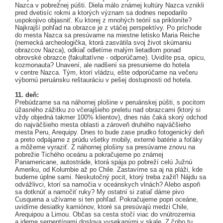
Nazca v pobrežnej púšti. Diela málo známej kultúry Nazca vznikli
pred dvetisíc rokmi a ktorých význam sa dodnes nepodarilo
uspokojivo objasniť. Ku ktorej z mnohých teórií sa prikloníte?
Najkrajší pohľad na obrazce je z vtáčej perspektívy. Po príchode
do mesta Nazca sa presúvame na miestne letisko Maria Reiche
(nemecká archeologička, ktorá zasvätila svoj život skúmaniu
obrazcov Nazca), odkiaľ odletíme malým lietadlom ponad
obrovské obrazce (fakultatívne - odporúčame). Uvidíte psa, opicu,
kozmonauta? Unavení, ale nadšení sa presunieme do hotela
v centre Nazca. Tým, ktorí vládzu, ešte odporúčame na večeru
výbornú peruánsku reštauráciu v pešej dostupnosti od hotela.
11. deň:
Prebúdzame sa na náhornej plošine v peruánskej púšti, s pocitom
úžasného zážitku zo včerajšieho preletu nad obrazcami (ktorý si
vždy objedná takmer 100% klientov), dnes nás čaká skorý odchod
do najväčšieho mesta oblasti a zároveň druhého najväčšieho
mesta Peru, Arequipy. Dnes to bude zase prudko fotogenický deň
a preto odpájame z prúdu všetky mobily, externé batérie a foťáky
a môžeme vyraziť. Z náhornej plošiny sa presúvame znovu na
pobrežie Tichého oceánu a pokračujeme po známej
Panamericane, autostráde, ktorá spája po pobreží celú Južnú
Ameriku, od Kolumbie až po Chile. Zastavíme sa aj na pláži, kde
budeme úplne sami. Neskutočný pocit, ktorý treba zažiť! Nájdu sa
odvážlivci, ktorí sa namočia v oceánskych vlnách? Alebo aspoň
sa dotknúť a namočiť ruky? My ostatní si zatiaľ dáme pivo
Cusquena a užívame si ten pohľad. Pokračujeme popri oceáne,
uvidíme desiatky kamiónov, ktoré sa presúvajú medzi Chile,
Arequipou a Limou. Občas sa cesta stočí viac do vnútrozemia
a ideme serpentínami doslova vysekanými v skale. Z čoho tu