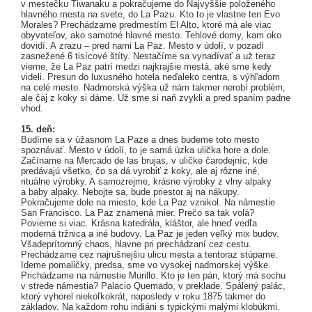
v mestečku Tiwanaku a pokračujeme do Najvyššie položeného
hlavného mesta na svete, do La Pazu. Kto to je vlastne ten Evo
Morales? Prechádzame predmestím El Alto, ktoré má ale viac
obyvateľov, ako samotné hlavné mesto. Tehlové domy, kam oko
dovidí. A zrazu – pred nami La Paz. Mesto v údolí, v pozadí
zasnežené 6 tisícové štíty. Nestačíme sa vynadívať a už teraz
vieme, že La Paz patrí medzi najkrajšie mestá, aké sme kedy
videli. Presun do luxusného hotela neďaleko centra, s výhľadom
na celé mesto. Nadmorská výška už nám takmer nerobí problém,
ale čaj z koky si dáme. Už sme si naň zvykli a pred spaním padne
vhod.
15. deň:
Budíme sa v úžasnom La Paze a dnes budeme toto mesto
spoznávať. Mesto v údolí, to je samá úzka ulička hore a dole.
Začíname na Mercado de las brujas, v uličke čarodejníc, kde
predávajú všetko, čo sa dá vyrobiť z koky, ale aj rôzne iné,
rituálne výrobky. A samozrejme, krásne výrobky z vlny alpaky
a baby alpaky. Nebojte sa, bude priestor aj na nákupy.
Pokračujeme dole na miesto, kde La Paz vznikol. Na námestie
San Francisco. La Paz znamená mier. Prečo sa tak volá?
Povieme si viac. Krásna katedrála, kláštor, ale hneď vedľa
moderná tržnica a iné budovy. La Paz je jeden veľký mix budov.
Všadeprítomný chaos, hlavne pri prechádzaní cez cestu.
Prechádzame cez najrušnejšiu ulicu mesta a tentoraz stúpame.
Ideme pomaličky, predsa, sme vo vysokej nadmorskej výške.
Prichádzame na námestie Murillo. Kto je ten pán, ktorý má sochu
v strede námestia? Palacio Quemado, v preklade, Spálený palác,
ktorý vyhorel niekoľkokrát, naposledy v roku 1875 takmer do
základov. Na každom rohu indiáni s typickými malými klobúkmi.