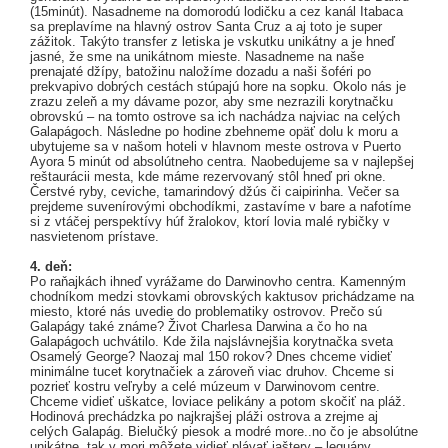
(15minút). Nasadneme na domorodú lodičku a cez kanál Itabaca
sa preplavíme na hlavný ostrov Santa Cruz a aj toto je super
zážitok. Takýto transfer z letiska je vskutku unikátny a je hneď
jasné, že sme na unikátnom mieste. Nasadneme na naše
prenajaté džípy, batožinu naložíme dozadu a naši šoféri po
prekvapivo dobrých cestách stúpajú hore na sopku. Okolo nás je
zrazu zeleň a my dávame pozor, aby sme nezrazili korytnačku
obrovskú – na tomto ostrove sa ich nachádza najviac na celých
Galapágoch. Následne po hodine zbehneme opäť dolu k moru a
ubytujeme sa v našom hoteli v hlavnom meste ostrova v Puerto
Ayora 5 minút od absolútneho centra. Naobedujeme sa v najlepšej
reštaurácii mesta, kde máme rezervovaný stôl hneď pri okne.
Čerstvé ryby, ceviche, tamarindový džús či caipirinha. Večer sa
prejdeme suvenírovými obchodíkmi, zastavíme v bare a nafotíme
si z vtáčej perspektívy húf žralokov, ktorí lovia malé rybičky v
nasvietenom prístave.
4. deň:
Po raňajkách ihneď vyrážame do Darwinovho centra. Kamenným
chodníkom medzi stovkami obrovských kaktusov prichádzame na
miesto, ktoré nás uvedie do problematiky ostrovov. Prečo sú
Galapágy také známe? Život Charlesa Darwina a čo ho na
Galapágoch uchvátilo. Kde žila najslávnejšia korytnačka sveta
Osamelý George? Naozaj mal 150 rokov? Dnes chceme vidieť
minimálne tucet korytnačiek a zároveň viac druhov. Chceme si
pozrieť kostru veľryby a celé múzeum v Darwinovom centre.
Chceme vidieť uškatce, loviace pelikány a potom skočiť na pláž.
Hodinová prechádzka po najkrajšej pláži ostrova a zrejme aj
celých Galapág. Bielučký piesok a modré more..no čo je absolútne
unikátne, tak v mori môžete vidieť plávať jaštery – leguány