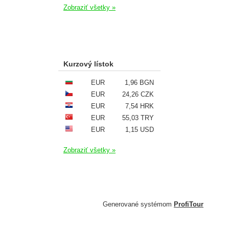
Zobraziť všetky »
Kurzový lístok
EUR
1,96 BGN
EUR
24,26 CZK
EUR
7,54 HRK
EUR
55,03 TRY
EUR
1,15 USD
Zobraziť všetky »
Generované systémom
ProfiTour