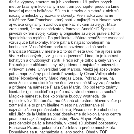
ďalšie výpravy smerom na juh kontinentu. Už počas prvých
metrov krásnym koloniálnym centrom pochopíte, prečo sa Lime
hovorí aj mesto balkónov. Sú ich tu stovky a niektoré z nich sú
naozaj umelecké vyrezávané skvosty. Prehliadku začíname
v kláštore San Francisco, ktorý patrí k najkrajším v Novom svete,
aj vďaka originálnym zachovaným kachličkám azulejos. Máte
zrazu pocit, že sa nachádzate v čarovnej Andalúzii? Španieli
priviezli okrem svojej kultúry aj originálne azulejos práve z tohto
španielskeho regiónu. Po prehliadke kláštora nemôžeme vynechať
vzrušujúce katakomby, ktoré patria k najzachovalejším na
kontinente. V neďalekom parku si pozrieme jedinú sochu
Francisca Pizzara v meste a z tohto miesta uvidíme aj rozsiahle
štvrte chudobných , tzv. „pueblos jovenes“. Lima, to je kontrast
bohatých a chudobných štvrtí. Prečo ich je toľko a kedy vznikli?
Pokračujeme uličkami Limy, až prídeme k najstaršej univerzite
v Novom svete, Universidad San Marcos. Medzi jej absolventov
patria napr. známy predstaviteľ avantgardy César Vallejo alebo
držiteľ Nobelovej ceny Mario Vargas Llosa. Pokračujeme, na
osvieženie si na ulici kúpime čerstvé ovocné šťavy za pár soles
a prídeme na námestie Plaza San Martín. Kto bol tento známy
libertador („osloboditeľ“) a prečo má v strede námestia sochu?
Magické námestie, kde koloniálne budovy vystriedali tie
republikové z 19.storočia, má úžasnú atmosféru, hlavne večer po
zotmení a je to priam ideálne miesto na vychutnanie si
najznámejšieho peruánskeho drinku, Pisco sour. Po obchodnej
ulici Jirón de la Unión sa opäť dostávame do koloniálneho centra
priamo na najznámejšie námestie, Plaza Mayor. Palmy,
prezidentský palác a katedrála, v ktorej sú uložené pozostatky
Francisca Pizarra, pokoriteľa ríše Inkov a prvého miestokráľa.
Donedávna sa tu nachádzala aj jeho socha. Obed v TOP