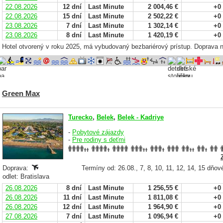
22.08.2026
12 dní
Last Minute
2 004,46 €
+0
22.08.2026
15 dní
Last Minute
2 502,22 €
+0
23.08.2026
7 dní
Last Minute
1 302,14 €
+0
23.08.2026
8 dní
Last Minute
1 420,19 €
+0
Hotel otvorený v roku 2025, má vybudovaný bezbariérový prístup. Doprava
Green Max
Turecko
,
Belek
,
Belek - Kadriye
-
Pobytové zájazdy
-
Pre rodiny s deťmi
Doprava:
Termíny od: 26.08., 7, 8, 10, 11, 12, 14, 15 dňov
odlet: Bratislava
26.08.2026
8 dní
Last Minute
1 256,55 €
+0
26.08.2026
11 dní
Last Minute
1 811,08 €
+0
26.08.2026
12 dní
Last Minute
1 964,90 €
+0
27.08.2026
7 dní
Last Minute
1 096,94 €
+0