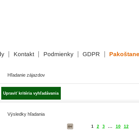
dy
Kontakt
Podmienky
GDPR
Pakoštan
Hľadanie zájazdov
Výsledky hľadania
1
2
3
...
10
12