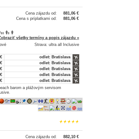
Cena zájazdu od:
881,06 €
Cena s príplatkami od:
881,06 €
Zobraziť všetky termíny a popis zájazdu »
ňové
Strava: ultra all Inclusive
 €
odlet: Bratislava
 €
odlet: Bratislava
 €
odlet: Bratislava
 €
odlet: Bratislava
 €
odlet: Bratislava
 beach barom a plážovým servisom
usive.
Cena zájazdu od:
882,10 €