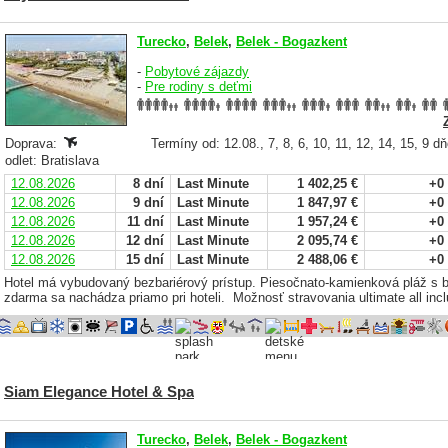
Turecko
,
Belek
,
Belek - Bogazkent
-
Pobytové zájazdy
-
Pre rodiny s deťmi
Doprava:
Termíny od: 12.08., 7, 8, 6, 10, 11, 12, 14, 15, 9 d
odlet: Bratislava
12.08.2026
8 dní
Last Minute
1 402,25 €
+0
12.08.2026
9 dní
Last Minute
1 847,97 €
+0
12.08.2026
11 dní
Last Minute
1 957,24 €
+0
12.08.2026
12 dní
Last Minute
2 095,74 €
+0
12.08.2026
15 dní
Last Minute
2 488,06 €
+0
Hotel má vybudovaný bezbariérový prístup. Piesočnato-kamienková pláž s
zdarma sa nachádza priamo pri hoteli. Možnosť stravovania ultimate all incl
Siam Elegance Hotel & Spa
Turecko
,
Belek
,
Belek - Bogazkent