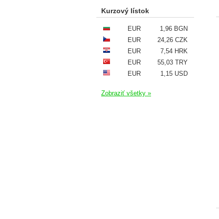
Kurzový lístok
EUR
1,96 BGN
EUR
24,26 CZK
EUR
7,54 HRK
EUR
55,03 TRY
EUR
1,15 USD
Zobraziť všetky »