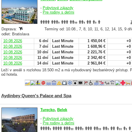
-
Pobytové zájazdy
-
Pre rodiny s deťmi
Doprava:
Termíny od: 10.08., 7, 8, 10, 11, 6, 12, 14, 15, 9 d
odlet: Bratislava
10.08.2026
6 dní
Last Minute
1 450,04 €
+0
10.08.2026
7 dní
Last Minute
1 608,96 €
+0
10.08.2026
10 dní
Last Minute
2 221,76 €
+0
10.08.2026
11 dní
Last Minute
2 342,40 €
+0
10.08.2026
14 dní
Last Minute
2 961,84 €
+0
Leží v areáli s rozlohou 18.500 m2 a má vybudovaný bezbariérový prístup.
od hotela.
Aydinbey Queen's Palace and Spa
Turecko
,
Belek
-
Pobytové zájazdy
-
Pre rodiny s deťmi