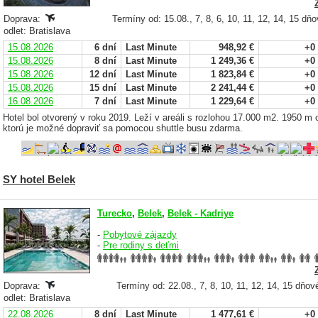
Doprava:
Termíny od: 15.08., 7, 8, 6, 10, 11, 12, 14, 15 dň
odlet: Bratislava
15.08.2026
6 dní
Last Minute
948,92 €
+0
15.08.2026
8 dní
Last Minute
1 249,36 €
+0
15.08.2026
12 dní
Last Minute
1 823,84 €
+0
15.08.2026
15 dní
Last Minute
2 241,44 €
+0
16.08.2026
7 dní
Last Minute
1 229,64 €
+0
Hotel bol otvorený v roku 2019. Leží v areáli s rozlohou 17.000 m2. 1950 m
ktorú je možné dopraviť sa pomocou shuttle busu zdarma.
SY hotel Belek
Turecko
,
Belek
,
Belek - Kadriye
-
Pobytové zájazdy
-
Pre rodiny s deťmi
Doprava:
Termíny od: 22.08., 7, 8, 10, 11, 12, 14, 15 dňov
odlet: Bratislava
22.08.2026
8 dní
Last Minute
1 477,61 €
+0