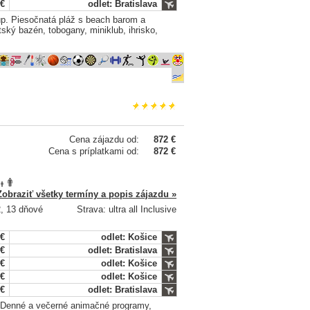
 €
odlet: Bratislava
up. Piesočnatá pláž s beach barom a
tský bazén, tobogany, miniklub, ihrisko,
Cena zájazdu od:
872 €
Cena s príplatkami od:
872 €
Zobraziť všetky termíny a popis zájazdu »
2, 13 dňové
Strava: ultra all Inclusive
 €
odlet: Košice
 €
odlet: Bratislava
 €
odlet: Košice
 €
odlet: Košice
 €
odlet: Bratislava
. Denné a večerné animačné programy,