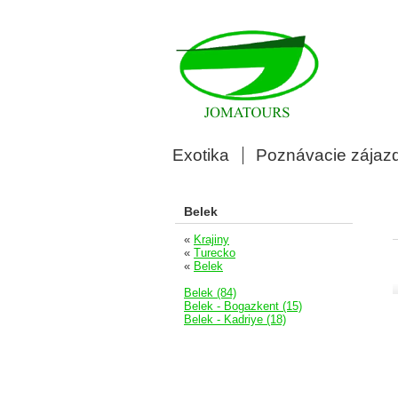
Exotika
Poznávacie zájaz
Belek
«
Krajiny
«
Turecko
«
Belek
Belek (84)
Belek - Bogazkent (15)
Belek - Kadriye (18)