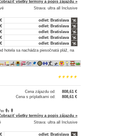
Zobraziť všetky termíny a popis zájazdu »
ové
Strava: ultra all Inclusive
 €
odlet: Bratislava
 €
odlet: Bratislava
 €
odlet: Bratislava
 €
odlet: Bratislava
 €
odlet: Bratislava
 od hotela sa nachádza piesočnatá pláž, na
Cena zájazdu od:
808,61 €
Cena s príplatkami od:
808,61 €
Zobraziť všetky termíny a popis zájazdu »
é
Strava: ultra all Inclusive
 €
odlet: Bratislava