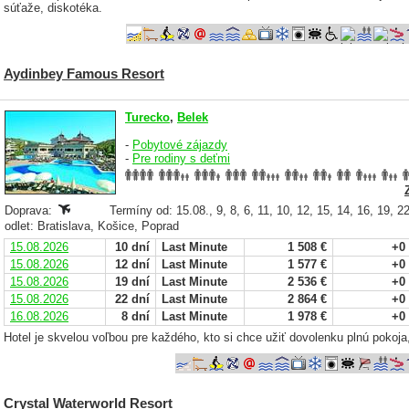
súťaže, diskotéka.
Aydinbey Famous Resort
Turecko
,
Belek
-
Pobytové zájazdy
-
Pre rodiny s deťmi
Doprava:
Termíny od: 15.08., 9, 8, 6, 11, 10, 12, 15, 14, 16, 19, 2
odlet: Bratislava, Košice, Poprad
15.08.2026
10 dní
Last Minute
1 508 €
+0
15.08.2026
12 dní
Last Minute
1 577 €
+0
15.08.2026
19 dní
Last Minute
2 536 €
+0
15.08.2026
22 dní
Last Minute
2 864 €
+0
16.08.2026
8 dní
Last Minute
1 978 €
+0
Hotel je skvelou voľbou pre každého, kto si chce užiť dovolenku plnú pokoja,
Crystal Waterworld Resort