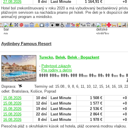
27.08.2026
8 dní
Last Minute
1 164,91 €
+0
Hotel bol zrekonštruovaný v roku 2020 a má vybudovaný bezbariérový príst
plážovým servisom sa nachádza priamo pri hoteli. Pre deti je k dispozícii de
animačný program a minidisko.
Aydinbey Famous Resort
Turecko
,
Belek
,
Belek - Bogazkent
-
Pobytové zájazdy
-
Pre rodiny s deťmi
Doprava:
Termíny od: 15.08., 9, 8, 6, 11, 10, 12, 15, 14, 16, 19, 2
odlet: Bratislava, Košice, Poprad
15.08.2026
10 dní
Last Minute
1 508 €
+0
15.08.2026
12 dní
Last Minute
1 577 €
+0
15.08.2026
19 dní
Last Minute
2 536 €
+0
15.08.2026
22 dní
Last Minute
2 864 €
+0
16.08.2026
8 dní
Last Minute
1 978 €
+0
Piesočná pláž s okruhliakmi kúsok od hotela, pláž ocenená modrou vlajkou