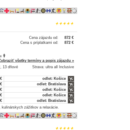
Cena zájazdu od:
872 €
Cena s príplatkami od:
872 €
Zobraziť všetky termíny a popis zájazdu »
2, 13 dňové
Strava: ultra all Inclusive
 €
odlet: Košice
 €
odlet: Bratislava
 €
odlet: Košice
 €
odlet: Košice
 €
odlet: Bratislava
 kulinárskych zážitkov a relaxácie.