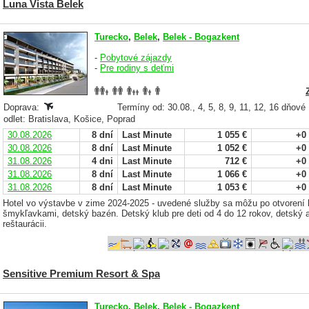
Luna Vista Belek
Turecko
,
Belek
,
Belek - Bogazkent
-
Pobytové zájazdy
-
Pre rodiny s deťmi
Doprava:
Termíny od: 30.08., 4, 5, 8, 9, 11, 12, 16 dňové
odlet: Bratislava, Košice, Poprad
30.08.2026
8 dní
Last Minute
1 055 €
+0
30.08.2026
8 dní
Last Minute
1 052 €
+0
31.08.2026
4 dni
Last Minute
712 €
+0
31.08.2026
8 dní
Last Minute
1 066 €
+0
31.08.2026
8 dní
Last Minute
1 053 €
+0
Hotel vo výstavbe v zime 2024-2025 - uvedené služby sa môžu po otvorení h
šmykľavkami, detský bazén. Detský klub pre deti od 4 do 12 rokov, detský 
reštaurácii.
Sensitive Premium Resort & Spa
Turecko
,
Belek
,
Belek - Bogazkent