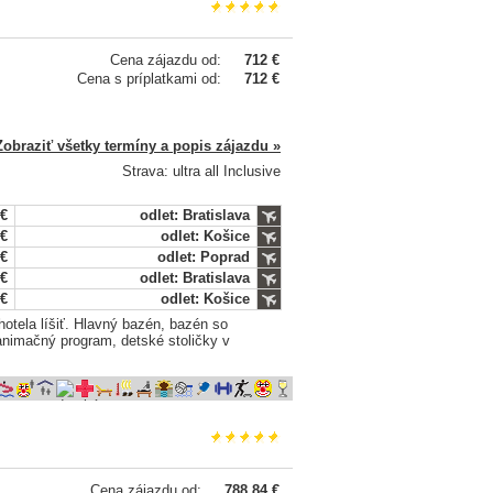
Cena zájazdu od:
712 €
Cena s príplatkami od:
712 €
Zobraziť všetky termíny a popis zájazdu »
Strava: ultra all Inclusive
 €
odlet: Bratislava
 €
odlet: Košice
 €
odlet: Poprad
 €
odlet: Bratislava
 €
odlet: Košice
otela líšiť. Hlavný bazén, bazén so
animačný program, detské stoličky v
Cena zájazdu od:
788,84 €