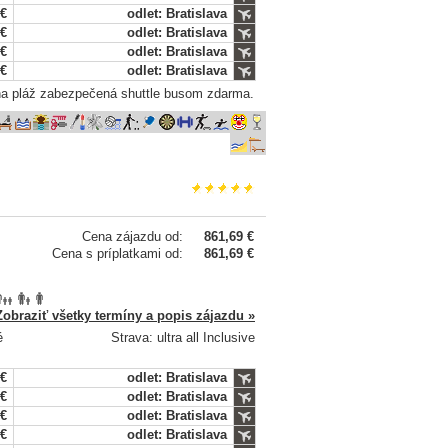
 €
odlet: Bratislava
 €
odlet: Bratislava
 €
odlet: Bratislava
 €
odlet: Bratislava
 na pláž zabezpečená shuttle busom zdarma.
Cena zájazdu od:
861,69 €
Cena s príplatkami od:
861,69 €
Zobraziť všetky termíny a popis zájazdu »
é
Strava: ultra all Inclusive
 €
odlet: Bratislava
 €
odlet: Bratislava
 €
odlet: Bratislava
 €
odlet: Bratislava