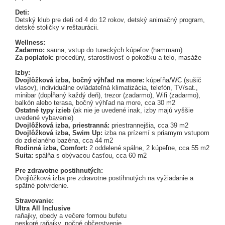
Deti:
Detský klub pre deti od 4 do 12 rokov, detský animačný program,
detské stoličky v reštaurácii.
Wellness:
Zadarmo:
sauna, vstup do tureckých kúpeľov (hammam)
Za poplatok:
procedúry, starostlivosť o pokožku a telo, masáže
Izby:
Dvojlôžková izba, bočný výhľad na more:
kúpeľňa/WC (sušič
vlasov), individuálne ovládateľná klimatizácia, telefón, TV/sat.,
minibar (dopĺňaný každý deň), trezor (zadarmo), Wifi (zadarmo),
balkón alebo terasa, bočný výhľad na more, cca 30 m2
Ostatné typy izieb
(ak nie je uvedené inak, izby majú vyššie
uvedené vybavenie)
Dvojlôžková izba, priestranná:
priestrannejšia, cca 39 m2
Dvojlôžková izba, Swim Up:
izba na prízemí s priamym vstupom
do zdielaného bazéna, cca 44 m2
Rodinná izba, Comfort:
2 oddelené spálne, 2 kúpeľne, cca 55 m2
Suita:
spálňa s obývacou časťou, cca 60 m2
Pre zdravotne postihnutých:
Dvojlôžková izba pre zdravotne postihnutých na vyžiadanie a
spätné potvrdenie.
Stravovanie:
Ultra All Inclusive
raňajky, obedy a večere formou bufetu
neskoré raňajky, nočné občerstvenie