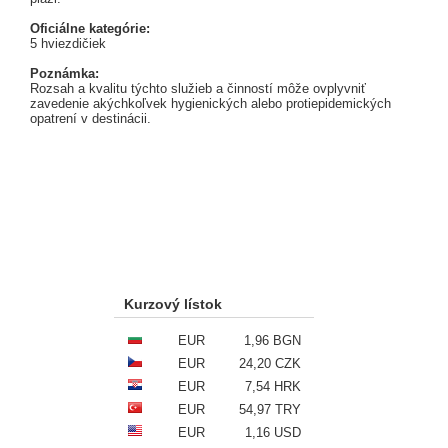
Oficiálne kategórie:
5 hviezdičiek
Poznámka:
Rozsah a kvalitu týchto služieb a činností môže ovplyvniť
zavedenie akýchkoľvek hygienických alebo protiepidemických
opatrení v destinácii.
Kurzový lístok
EUR
1,96 BGN
EUR
24,20 CZK
EUR
7,54 HRK
EUR
54,97 TRY
EUR
1,16 USD