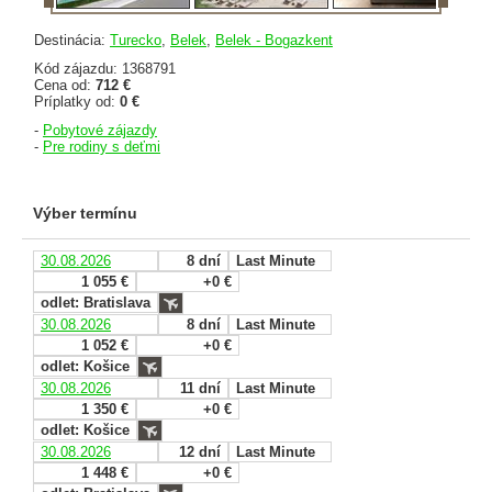
Destinácia:
Turecko
,
Belek
,
Belek - Bogazkent
Kód zájazdu: 1368791
Cena od:
712 €
Príplatky od:
0 €
-
Pobytové zájazdy
-
Pre rodiny s deťmi
Výber termínu
30.08.2026
8 dní
Last Minute
1 055 €
+0 €
odlet: Bratislava
30.08.2026
8 dní
Last Minute
1 052 €
+0 €
odlet: Košice
30.08.2026
11 dní
Last Minute
1 350 €
+0 €
odlet: Košice
30.08.2026
12 dní
Last Minute
1 448 €
+0 €