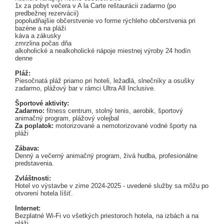
1x za pobyt večera v A la Carte reštaurácii zadarmo (po
predbežnej rezervácii)
popoludňajšie občerstvenie vo forme rýchleho občerstvenia pri
bazéne a na pláži
káva a zákusky
zmrzlina počas dňa
alkoholické a nealkoholické nápoje miestnej výroby 24 hodín
denne
Pláž:
Piesočnatá pláž priamo pri hoteli, ležadlá, slnečníky a osušky
zadarmo, plážový bar v rámci Ultra All Inclusive.
Športové aktivity:
Zadarmo:
fitness centrum, stolný tenis, aerobik, športový
animačný program, plážový volejbal
Za poplatok:
motorizované a nemotorizované vodné športy na
pláži
Zábava:
Denný a večerný animačný program, živá hudba, profesionálne
predstavenia.
Zvláštnosti:
Hotel vo výstavbe v zime 2024-2025 - uvedené služby sa môžu po
otvorení hotela líšiť.
Internet:
Bezplatné Wi-Fi vo všetkých priestoroch hotela, na izbách a na
pláži.