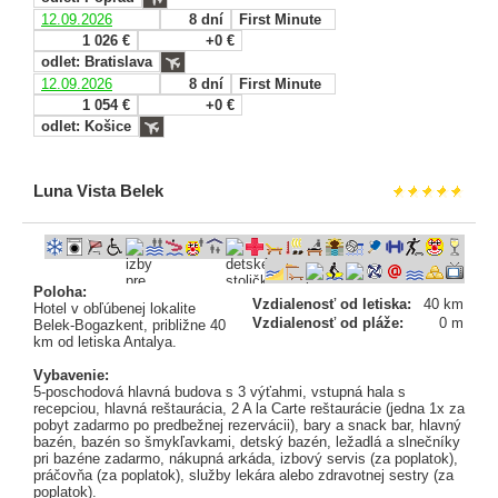
12.09.2026
8 dní
First Minute
1 026 €
+0 €
odlet: Bratislava
12.09.2026
8 dní
First Minute
1 054 €
+0 €
odlet: Košice
Luna Vista Belek
Poloha:
Vzdialenosť od letiska:
40 km
Hotel v obľúbenej lokalite
Vzdialenosť od pláže:
0 m
Belek-Bogazkent, približne 40
km od letiska Antalya.
Vybavenie:
5-poschodová hlavná budova s 3 výťahmi, vstupná hala s
recepciou, hlavná reštaurácia, 2 A la Carte reštaurácie (jedna 1x za
pobyt zadarmo po predbežnej rezervácii), bary a snack bar, hlavný
bazén, bazén so šmykľavkami, detský bazén, ležadlá a slnečníky
pri bazéne zadarmo, nákupná arkáda, izbový servis (za poplatok),
práčovňa (za poplatok), služby lekára alebo zdravotnej sestry (za
poplatok).