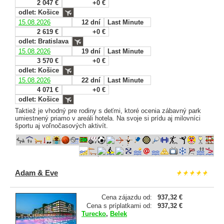
2 047 €
+0 €
odlet: Košice
15.08.2026
12 dní
Last Minute
2 619 €
+0 €
odlet: Bratislava
15.08.2026
19 dní
Last Minute
3 570 €
+0 €
odlet: Košice
15.08.2026
22 dní
Last Minute
4 071 €
+0 €
odlet: Košice
Taktiež je vhodný pre rodiny s deťmi, ktoré ocenia zábavný park
umiestnený priamo v areáli hotela. Na svoje si prídu aj milovníci
športu aj voľnočasových aktivít.
Adam & Eve
Cena zájazdu od:
937,32 €
Cena s príplatkami od:
937,32 €
Turecko
,
Belek