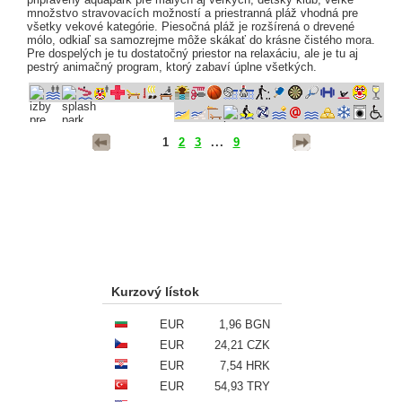
množstvo stravovacích možností a priestranná pláž vhodná pre
všetky vekové kategórie. Piesočná pláž je rozšírená o drevené
mólo, odkiaľ sa samozrejme môže skákať do krásne čistého mora.
Pre dospelých je tu dostatočný priestor na relaxáciu, ale je tu aj
pestrý animačný program, ktorý zabaví úplne všetkých.
1
2
3
...
9
Kurzový lístok
EUR
1,96 BGN
EUR
24,21 CZK
EUR
7,54 HRK
EUR
54,93 TRY