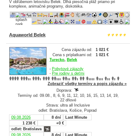
V obľúbenom letovisku Belek. Dlhá piesočná pláž priamo pri
komplexe, animačné programy, diskotéka.
Aquaworld Belek
Cena zájazdu od:
1 021 €
Cena s príplatkami od:
1 021 €
Turecko
,
Belek
-
Pobytové zájazdy
-
Pre rodiny s deťmi
Zobraziť všetky termíny a popis zájazdu »
Doprava:
Termíny od: 09.08., 8, 6, 9, 11, 12, 10, 16, 15, 13, 14, 19,
22 dňové
Strava: ultra all Inclusive
odlet: Bratislava, Košice, Poprad
09.08.2026
8 dní
Last Minute
1 238 €
+0 €
odlet: Bratislava
09.08.2026
8 dní
Last Minute