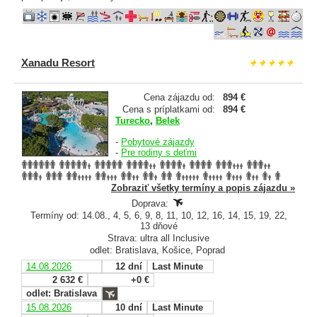
Xanadu Resort
Cena zájazdu od:
894 €
Cena s príplatkami od:
894 €
Turecko
,
Belek
-
Pobytové zájazdy
-
Pre rodiny s deťmi
Zobraziť všetky termíny a popis zájazdu »
Doprava:
Termíny od: 14.08., 4, 5, 6, 9, 8, 11, 10, 12, 16, 14, 15, 19, 22,
13 dňové
Strava: ultra all Inclusive
odlet: Bratislava, Košice, Poprad
14.08.2026
12 dní
Last Minute
2 632 €
+0 €
odlet: Bratislava
15.08.2026
10 dní
Last Minute