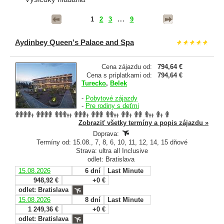
1
2
3
...
9
Aydinbey Queen's Palace and Spa
Cena zájazdu od:
794,64 €
Cena s príplatkami od:
794,64 €
Turecko
,
Belek
-
Pobytové zájazdy
-
Pre rodiny s deťmi
Zobraziť všetky termíny a popis zájazdu »
Doprava:
Termíny od: 15.08., 7, 8, 6, 10, 11, 12, 14, 15 dňové
Strava: ultra all Inclusive
odlet: Bratislava
15.08.2026
6 dní
Last Minute
948,92 €
+0 €
odlet: Bratislava
15.08.2026
8 dní
Last Minute
1 249,36 €
+0 €
odlet: Bratislava