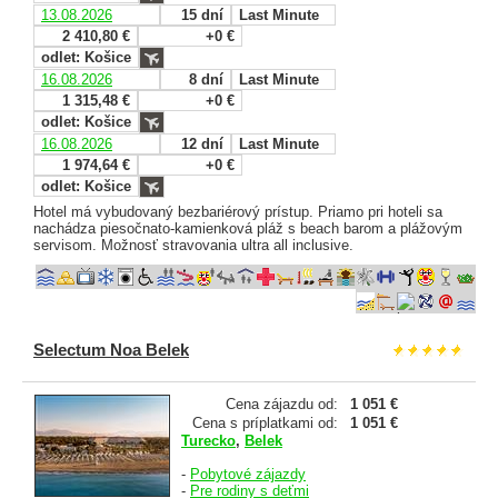
13.08.2026
15 dní
Last Minute
2 410,80 €
+0 €
odlet: Košice
16.08.2026
8 dní
Last Minute
1 315,48 €
+0 €
odlet: Košice
16.08.2026
12 dní
Last Minute
1 974,64 €
+0 €
odlet: Košice
Hotel má vybudovaný bezbariérový prístup. Priamo pri hoteli sa
nachádza piesočnato-kamienková pláž s beach barom a plážovým
servisom. Možnosť stravovania ultra all inclusive.
Selectum Noa Belek
Cena zájazdu od:
1 051 €
Cena s príplatkami od:
1 051 €
Turecko
,
Belek
-
Pobytové zájazdy
-
Pre rodiny s deťmi