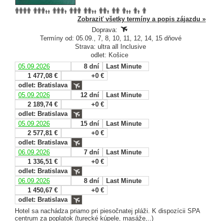
Zobraziť všetky termíny a popis zájazdu »
Doprava:
Termíny od: 05.09., 7, 8, 10, 11, 12, 14, 15 dňové
Strava: ultra all Inclusive
odlet: Košice
05.09.2026
8 dní
Last Minute
1 477,08 €
+0 €
odlet: Bratislava
05.09.2026
12 dní
Last Minute
2 189,74 €
+0 €
odlet: Bratislava
05.09.2026
15 dní
Last Minute
2 577,81 €
+0 €
odlet: Bratislava
06.09.2026
7 dní
Last Minute
1 336,51 €
+0 €
odlet: Bratislava
06.09.2026
8 dní
Last Minute
1 450,67 €
+0 €
odlet: Bratislava
Hotel sa nachádza priamo pri piesočnatej pláži. K dispozícii SPA
centrum za poplatok (turecké kúpele, masáže,..)