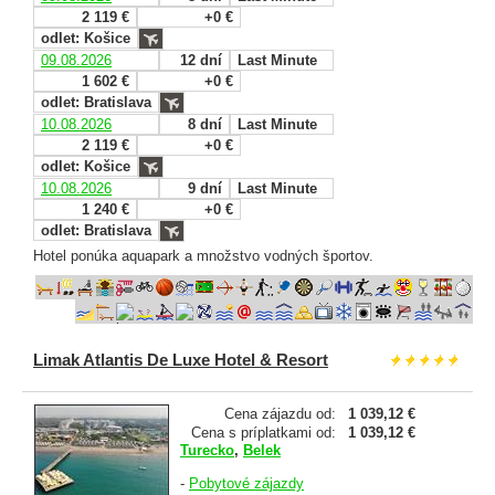
2 119 €
+0 €
odlet: Košice
09.08.2026
12 dní
Last Minute
1 602 €
+0 €
odlet: Bratislava
10.08.2026
8 dní
Last Minute
2 119 €
+0 €
odlet: Košice
10.08.2026
9 dní
Last Minute
1 240 €
+0 €
odlet: Bratislava
Hotel ponúka aquapark a množstvo vodných športov.
Limak Atlantis De Luxe Hotel & Resort
Cena zájazdu od:
1 039,12 €
Cena s príplatkami od:
1 039,12 €
Turecko
,
Belek
-
Pobytové zájazdy