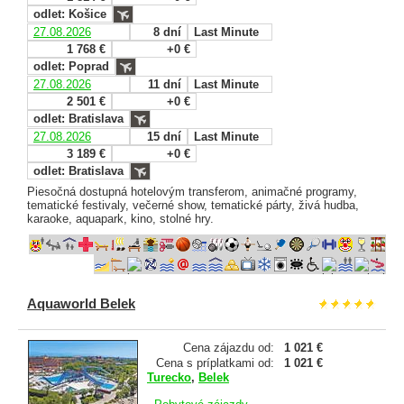
odlet: Košice
27.08.2026
8 dní
Last Minute
1 768 €
+0 €
odlet: Poprad
27.08.2026
11 dní
Last Minute
2 501 €
+0 €
odlet: Bratislava
27.08.2026
15 dní
Last Minute
3 189 €
+0 €
odlet: Bratislava
Piesočná dostupná hotelovým transferom, animačné programy,
tematické festivaly, večerné show, tematické párty, živá hudba,
karaoke, aquapark, kino, stolné hry.
Aquaworld Belek
Cena zájazdu od:
1 021 €
Cena s príplatkami od:
1 021 €
Turecko
,
Belek