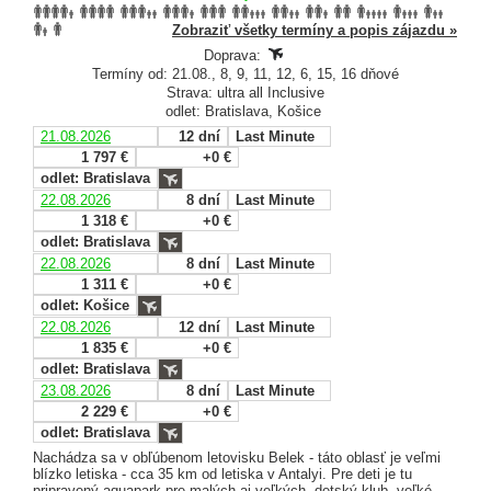
Zobraziť všetky termíny a popis zájazdu »
Doprava:
Termíny od: 21.08., 8, 9, 11, 12, 6, 15, 16 dňové
Strava: ultra all Inclusive
odlet: Bratislava, Košice
21.08.2026
12 dní
Last Minute
1 797 €
+0 €
odlet: Bratislava
22.08.2026
8 dní
Last Minute
1 318 €
+0 €
odlet: Bratislava
22.08.2026
8 dní
Last Minute
1 311 €
+0 €
odlet: Košice
22.08.2026
12 dní
Last Minute
1 835 €
+0 €
odlet: Bratislava
23.08.2026
8 dní
Last Minute
2 229 €
+0 €
odlet: Bratislava
Nachádza sa v obľúbenom letovisku Belek - táto oblasť je veľmi
blízko letiska - cca 35 km od letiska v Antalyi. Pre deti je tu
pripravený aquapark pre malých aj veľkých, detský klub, veľké