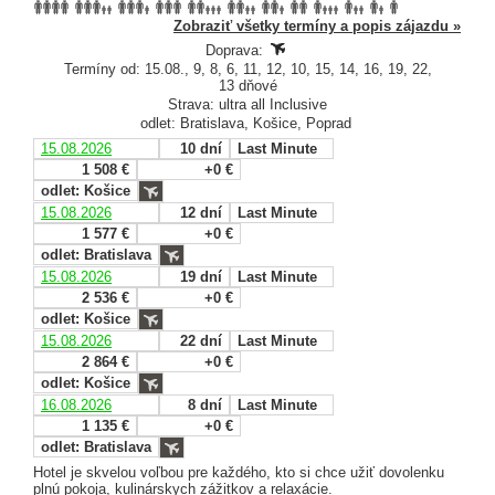
Zobraziť všetky termíny a popis zájazdu »
Doprava:
Termíny od: 15.08., 9, 8, 6, 11, 12, 10, 15, 14, 16, 19, 22,
13 dňové
Strava: ultra all Inclusive
odlet: Bratislava, Košice, Poprad
15.08.2026
10 dní
Last Minute
1 508 €
+0 €
odlet: Košice
15.08.2026
12 dní
Last Minute
1 577 €
+0 €
odlet: Bratislava
15.08.2026
19 dní
Last Minute
2 536 €
+0 €
odlet: Košice
15.08.2026
22 dní
Last Minute
2 864 €
+0 €
odlet: Košice
16.08.2026
8 dní
Last Minute
1 135 €
+0 €
odlet: Bratislava
Hotel je skvelou voľbou pre každého, kto si chce užiť dovolenku
plnú pokoja, kulinárskych zážitkov a relaxácie.