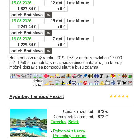
15.08.2026
12 dní
Last Minute
1 823,84 €
+0 €
odlet: Bratislava
15.08.2026
15 dní
Last Minute
2 241,44 €
+0 €
odlet: Bratislava
16.08.2026
7 dní
Last Minute
1 229,64 €
+0 €
odlet: Bratislava
Hotel bol otvorený v roku 2019. Leží v areáli s rozlohou 17.000
m2. 1950 m od hotela sa nachádza piesočnatá pláž, na ktorú je
možné dopraviť sa pomocou shuttle busu zdarma.
Aydinbey Famous Resort
Cena zájazdu od:
872 €
Cena s príplatkami od:
872 €
Turecko
,
Belek
-
Pobytové zájazdy
-
Pre rodiny s deťmi