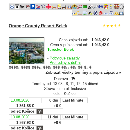
Orange County Resort Belek
Cena zájazdu od:
1 046,42 €
Cena s príplatkami od:
1 046,42 €
Turecko
,
Belek
-
Pobytové zájazdy
-
Pre rodiny s deťmi
Zobraziť všetky termíny a popis zájazdu »
Doprava:
Termíny od: 13.08., 8, 11, 12, 15 dňové
Strava: ultra all Inclusive
odlet: Košice
13.08.2026
8 dní
Last Minute
1 361,88 €
+0 €
odlet: Košice
13.08.2026
11 dní
Last Minute
1 867,92 €
+0 €
odlet: Košice