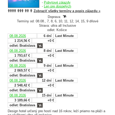
-
Pobytové zájazdy
-
Len pre dospelých
Zobraziť všetky termíny a popis zájazdu »
Doprava:
Termíny od: 08.08., 7, 8, 6, 10, 11, 12, 14, 15, 9 dňové
Strava: ultra all Inclusive
odlet: Košice
08.08.2026
6 dní
Last Minute
1 214,56 €
+0 €
odlet: Bratislava
08.08.2026
8 dní
Last Minute
1 793,67 €
+0 €
odlet: Bratislava
08.08.2026
9 dní
Last Minute
2 069,57 €
+0 €
odlet: Bratislava
08.08.2026
12 dní
Last Minute
2 548,42 €
+0 €
odlet: Bratislava
08.08.2026
15 dní
Last Minute
3 189,66 €
+0 €
odlet: Bratislava
Design hotel určený pre hostí nad 16 rokov, leží priamo na pláži a
so službami ultra all inclusive.