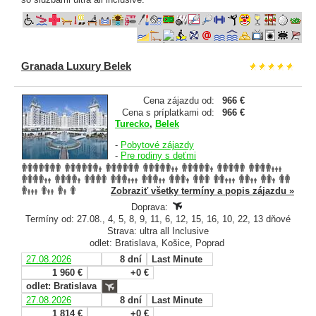
Granada Luxury Belek
Cena zájazdu od:
966 €
Cena s príplatkami od:
966 €
Turecko
,
Belek
-
Pobytové zájazdy
-
Pre rodiny s deťmi
Zobraziť všetky termíny a popis zájazdu »
Doprava:
Termíny od: 27.08., 4, 5, 8, 9, 11, 6, 12, 15, 16, 10, 22, 13 dňové
Strava: ultra all Inclusive
odlet: Bratislava, Košice, Poprad
27.08.2026
8 dní
Last Minute
1 960 €
+0 €
odlet: Bratislava
27.08.2026
8 dní
Last Minute
1 814 €
+0 €