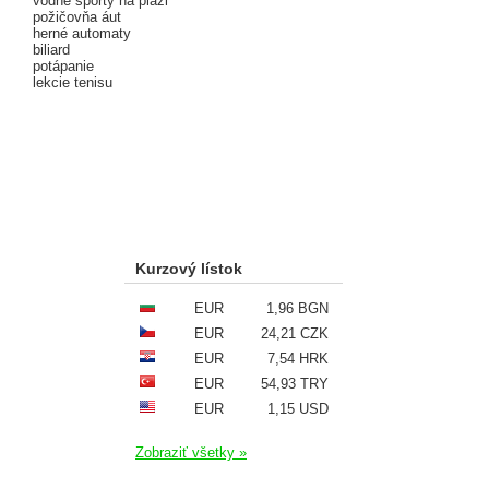
vodné športy na pláži
požičovňa áut
herné automaty
biliard
potápanie
lekcie tenisu
Kurzový lístok
EUR
1,96 BGN
EUR
24,21 CZK
EUR
7,54 HRK
EUR
54,93 TRY
EUR
1,15 USD
Zobraziť všetky »