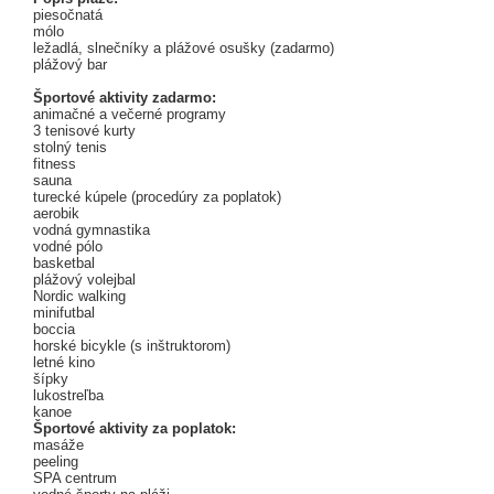
piesočnatá
mólo
ležadlá, slnečníky a plážové osušky (zadarmo)
plážový bar
Športové aktivity zadarmo:
animačné a večerné programy
3 tenisové kurty
stolný tenis
fitness
sauna
turecké kúpele (procedúry za poplatok)
aerobik
vodná gymnastika
vodné pólo
basketbal
plážový volejbal
Nordic walking
minifutbal
boccia
horské bicykle (s inštruktorom)
letné kino
šípky
lukostreľba
kanoe
Športové aktivity za poplatok:
masáže
peeling
SPA centrum