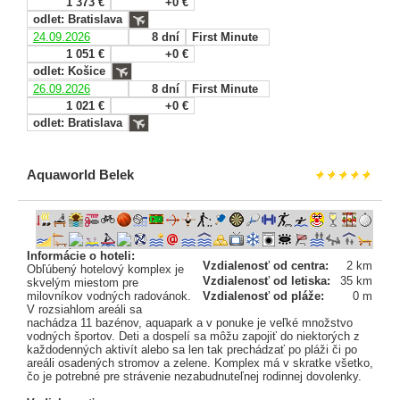
1 373 €
+0 €
odlet: Bratislava
24.09.2026
8 dní
First Minute
1 051 €
+0 €
odlet: Košice
26.09.2026
8 dní
First Minute
1 021 €
+0 €
odlet: Bratislava
Aquaworld Belek
Informácie o hoteli:
Vzdialenosť od centra:
2 km
Obľúbený hotelový komplex je
Vzdialenosť od letiska:
35 km
skvelým miestom pre
milovníkov vodných radovánok.
Vzdialenosť od pláže:
0 m
V rozsiahlom areáli sa
nachádza 11 bazénov, aquapark a v ponuke je veľké množstvo
vodných športov. Deti a dospelí sa môžu zapojiť do niektorých z
každodenných aktivít alebo sa len tak prechádzať po pláži či po
areáli osadených stromov a zelene. Komplex má v skratke všetko,
čo je potrebné pre strávenie nezabudnuteľnej rodinnej dovolenky.