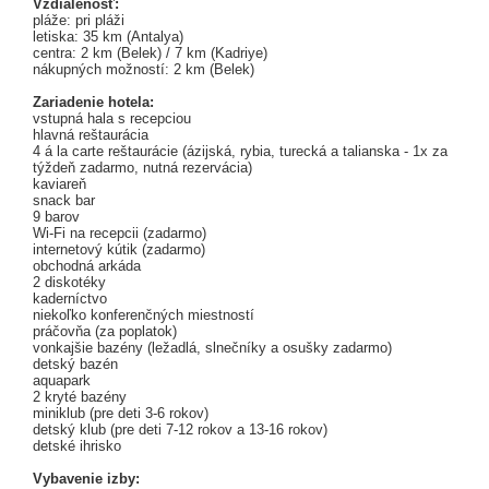
Vzdialenosť:
pláže: pri pláži
letiska: 35 km (Antalya)
centra: 2 km (Belek) / 7 km (Kadriye)
nákupných možností: 2 km (Belek)
Zariadenie hotela:
vstupná hala s recepciou
hlavná reštaurácia
4 á la carte reštaurácie (ázijská, rybia, turecká a talianska - 1x za
týždeň zadarmo, nutná rezervácia)
kaviareň
snack bar
9 barov
Wi-Fi na recepcii (zadarmo)
internetový kútik (zadarmo)
obchodná arkáda
2 diskotéky
kaderníctvo
niekoľko konferenčných miestností
práčovňa (za poplatok)
vonkajšie bazény (ležadlá, slnečníky a osušky zadarmo)
detský bazén
aquapark
2 kryté bazény
miniklub (pre deti 3-6 rokov)
detský klub (pre deti 7-12 rokov a 13-16 rokov)
detské ihrisko
Vybavenie izby: