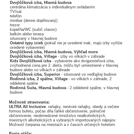
Dvojlôžková izba, Hlavná budova
centrálna klimatizácia s individuálnym ovládaním
TV/sat.
telefón
minibar (denne doplňovaný)
trezor
kúpeľňa/WC (sušič vlasov)
balkón alebo terasa
situovaný v hlavnej budove
Ostatné typy izieb
(pokiaľ nie je uvedené inak, majú izby vyššie
uvedené vybavenie)
Dvojlôžková izba, Hlavná budova, Výhľad more
Dvojlôžková izba, Village
- izby vo vilkách v záhrade
Kids Dvojlôžková izba
- vybavenie ako dvojposteľová izba,
zvýhodnená cena pre 2. dieťa, môžu byť umiestnené v hlavnej
budove alebo vo vilkách v záhrade
Dvojlôžková izba, Superior
- situované vo vedľajšej budove
Rodinná izba, 2 spálne, Village
-
vo vilkách v záhrade, 2
oddelené spálne
Rodinná Suita, Hlavná budova
- 2 oddelené spálne, v hlavnej
budove
Možnosti stravovania:
ULTRA All Inclusive
: raňajky, neskoré raňajky, obedy a večere
formou bufetu, počas dňa ľahké občerstvenie, polnočné
občerstvenie, neobmedzené množstvo nealkoholických,
miestnych alkoholických a vybraných importovaných nápojov.
Možnosť čerpania na miestach a v časoch určených hotelom.
Popis pláže: