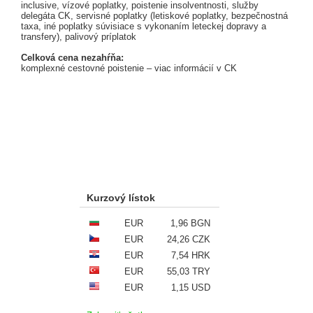
inclusive, vízové poplatky, poistenie insolventnosti, služby
delegáta CK, servisné poplatky (letiskové poplatky, bezpečnostná
taxa, iné poplatky súvisiace s vykonaním leteckej dopravy a
transfery), palivový príplatok
Celková cena nezahŕňa:
komplexné cestovné poistenie – viac informácií v CK
Kurzový lístok
EUR
1,96 BGN
EUR
24,26 CZK
EUR
7,54 HRK
EUR
55,03 TRY
EUR
1,15 USD