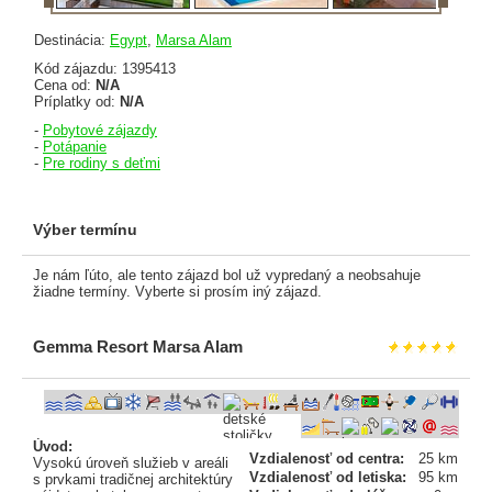
Destinácia:
Egypt
,
Marsa Alam
Kód zájazdu: 1395413
Cena od:
N/A
Príplatky od:
N/A
-
Pobytové zájazdy
-
Potápanie
-
Pre rodiny s deťmi
Výber termínu
Je nám ľúto, ale tento zájazd bol už vypredaný a neobsahuje
žiadne termíny. Vyberte si prosím iný zájazd.
Gemma Resort Marsa Alam
Úvod:
Vzdialenosť od centra:
25 km
Vysokú úroveň služieb v areáli
Vzdialenosť od letiska:
95 km
s prvkami tradičnej architektúry