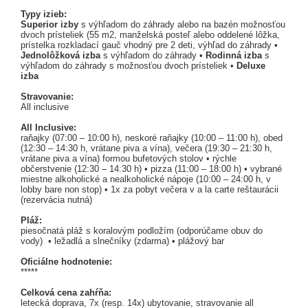
Typy izieb:
Superior
izby
s výhľadom do záhrady alebo na bazén možnosťou
dvoch prísteliek (55 m2, manželská posteľ alebo oddelené lôžka,
prístelka rozkladací gauč vhodný pre 2 deti, výhľad do záhrady •
Jednolôžková izba
s výhľadom do záhrady •
Rodinná izba
s
výhľadom do záhrady s možnosťou dvoch prísteliek •
Deluxe
izba
Stravovanie:
All inclusive
All Inclusive:
raňajky (07:00 – 10:00 h), neskoré raňajky (10:00 – 11:00 h), obed
(12:30 – 14:30 h, vrátane piva a vína), večera (19:30 – 21:30 h,
vrátane piva a vína) formou bufetových stolov • rýchle
občerstvenie (12:30 – 14:30 h) • pizza (11:00 – 18:00 h) • vybrané
miestne alkoholické a nealkoholické nápoje (10:00 – 24:00 h, v
lobby bare non stop) • 1x za pobyt večera v a la carte reštaurácii
(rezervácia nutná)
Pláž:
piesočnatá pláž s koralovým podložím (odporúčame obuv do
vody) • ležadlá a slnečníky (zdarma) • plážový bar
Oficiálne hodnotenie:
*****
Celková cena zahŕňa:
letecká doprava, 7x (resp. 14x) ubytovanie, stravovanie all