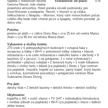
nájdete v hotelovom resorte
Vzdialenosť od pláže:
0 m
Gemma Resort, kde vládne
priateľská atmosféra. Hotel ponúka skvelé podmienky pre
šnorchľovanie a potápanie. Rezort, v ktorom si aj vďaka
šéfkuchárovi z Neapolu – Momovi, ktorý vám mimochodom počas
celého dňa bude robiť chutné pizze a špagety, môžete povedať „la
dolce vita“.
Poloha:
priamo pri pláži • v zálive Dorry Bay • cca 25 km od centra Marsa
Alam • cca 95 km od letiska Marsa Alam
Vybavenie a služby hotela:
270 izieb v 6 jednopodlažných budovách • vstupná hala s
recepciou a lobby • Wi-Fi v priestoroch lobby zdarma • hlavná
reštaurácia • a la carte reštaurácia • niekoľko barov • obchody • 9
bazénov (2 s jacuzzi, 1 na potápanie, 1 v zime vyhrievaný) •
amfiteáter • plážový volejbal • 2 tenisové kurty • 1 malé futbalové
ihrisko • stolný tenis • biliard (za poplatok) • fitnes • Spa centrum
(za poplatok: masáže, kúpele so saunou, parný kúpeľ, krytý bazén
s vírivkou, kozmetické procedúry) • potápačské centrum Blue
Submarine Divers Diving
Pre deti:
detský klub • 2 detské bazény • detské ihrisko • detské stoličky
Ubytovanie:
kúpeľňa s WC • sušič vlasov • TV SAT • individuálna klimatizácia
• minibar (obsah za poplatok) • Wi-Fi (za poplatok) • trezor • balkón
alebo terasa