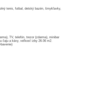
tolný tenis, futbal, detský bazén, šmykľavky,
arma), TV, telefón, trezor (zdarma), minibar
u čaju a kávy, veľkosť izby 26-36 m2.
ybavenie)