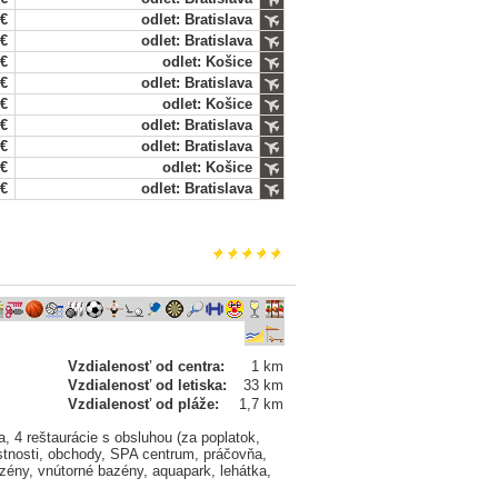
 €
odlet: Bratislava
 €
odlet: Bratislava
 €
odlet: Košice
 €
odlet: Bratislava
 €
odlet: Košice
 €
odlet: Bratislava
 €
odlet: Bratislava
 €
odlet: Košice
 €
odlet: Bratislava
Vzdialenosť od centra:
1 km
Vzdialenosť od letiska:
33 km
Vzdialenosť od pláže:
1,7 km
, 4 reštaurácie s obsluhou (za poplatok,
stnosti, obchody, SPA centrum, práčovňa,
azény, vnútorné bazény, aquapark, lehátka,