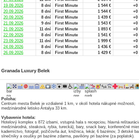
19.09.2026
8 dní
First Minute
1 544 €
+0
20.09.2026
8 dní
First Minute
1 544 €
+0
20.09.2026
8 dní
First Minute
1 439 €
+0
21.09.2026
9 dní
First Minute
1 543 €
+0
21.09.2026
11 dní
First Minute
1 893 €
+0
22.09.2026
8 dní
First Minute
1 541 €
+0
23.09.2026
11 dní
First Minute
1 999 €
+0
24.09.2026
8 dní
First Minute
1 436 €
+0
26.09.2026
8 dní
First Minute
1 429 €
+0
Granada Luxury Belek
Poloha:
Centrum mesta Belek je vzdialené 1 km, v okolí hotela nákupné možnosti,
medzinárodné letisko Antalya 33 km.
Vybavenie hotela:
Hotelový komplex s 872 izbami, vstupná hala s recepciou, hlavná reštaurácia
medzinárodná, steaková, rybia, turecká), bary, snack bary, konferenčné mie
kaderníctvo, fotograf, požičovňa áut, knižnica, lekár, 6 bazénov, 3 detské b
slnečníky a osušky pri bazéne zdarma, pavilióny pri bazéne (za poplatok).