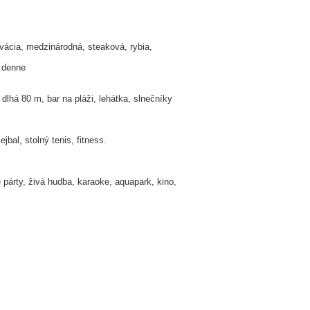
rvácia, medzinárodná, steaková, rybia,
n denne
lhá 80 m, bar na pláži, lehátka, slnečníky
ejbal, stolný tenis, fitness.
párty, živá hudba, karaoke, aquapark, kino,