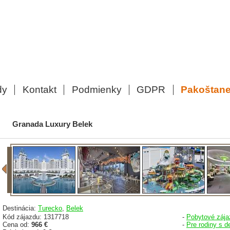
dy
Kontakt
Podmienky
GDPR
Pakoštan
Granada Luxury Belek
Destinácia:
Turecko
,
Belek
Kód zájazdu: 1317718
-
Pobytové zája
Cena od:
966 €
-
Pre rodiny s d