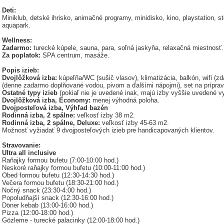
Deti:
Miniklub, detské ihrisko, animačné programy, minidisko, kino, playstation, s
aquapark.
Wellness:
Zadarmo:
turecké kúpele, sauna, para, soľná jaskyňa, relaxačná miestnosť.
Za poplatok:
SPA centrum, masáže.
Popis izieb:
Dvojlôžková izba:
kúpeľňa/WC (sušič vlasov), klimatizácia, balkón, wifi (zd
(denne zadarmo doplňované vodou, pivom a ďalšími nápojmi), set na príprav
Ostatné typy izieb
(pokiaľ nie je uvedené inak, majú izby vyššie uvedené v
Dvojlôžková izba, Economy:
menej výhodná poloha.
Dvojposteľová izba, Výhľad bazén
Rodinná izba, 2 spálne:
veľkosť izby 38 m2.
Rodinná izba, 2 spálne, Deluxe:
veľkosť izby 45-63 m2.
Možnosť vyžiadať 9 dvojposteľových izieb pre handicapovaných klientov.
Stravovanie:
Ultra all inclusive
Raňajky formou bufetu (7:00-10:00 hod.)
Neskoré raňajky formou bufetu (10:00-11:00 hod.)
Obed formou bufetu (12:30-14:30 hod.)
Večera formou bufetu (18:30-21:00 hod.)
Nočný snack (23:30-4:00 hod.)
Popoludňajší snack (12:30-16:00 hod.)
Döner kebab (13:00-16:00 hod.)
Pizza (12:00-18:00 hod.)
Gözleme - turecké palacinky (12:00-18:00 hod.)