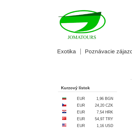
Exotika
Poznávacie zájaz
Kurzový lístok
EUR
1,96 BGN
EUR
24,20 CZK
EUR
7,54 HRK
EUR
54,97 TRY
EUR
1,16 USD