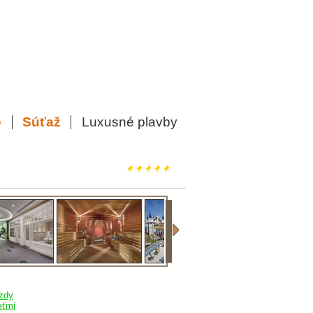
e
Súťaž
Luxusné plavby
zdy
eťmi