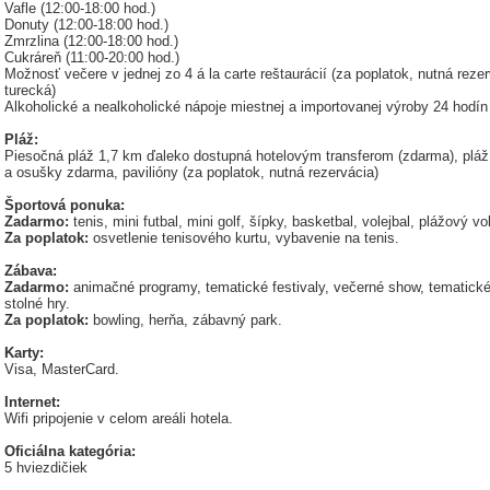
Vafle (12:00-18:00 hod.)
Donuty (12:00-18:00 hod.)
Zmrzlina (12:00-18:00 hod.)
Cukráreň (11:00-20:00 hod.)
Možnosť večere v jednej zo 4 á la carte reštaurácií (za poplatok, nutná reze
turecká)
Alkoholické a nealkoholické nápoje miestnej a importovanej výroby 24 hodí
Pláž:
Piesočná pláž 1,7 km ďaleko dostupná hotelovým transferom (zdarma), pláž d
a osušky zdarma, pavilióny (za poplatok, nutná rezervácia)
Športová ponuka:
Zadarmo:
tenis, mini futbal, mini golf, šípky, basketbal, volejbal, plážový vol
Za poplatok:
osvetlenie tenisového kurtu, vybavenie na tenis.
Zábava:
Zadarmo:
animačné programy, tematické festivaly, večerné show, tematické 
stolné hry.
Za poplatok:
bowling, herňa, zábavný park.
Karty:
Visa, MasterCard.
Internet:
Wifi pripojenie v celom areáli hotela.
Oficiálna kategória:
5 hviezdičiek