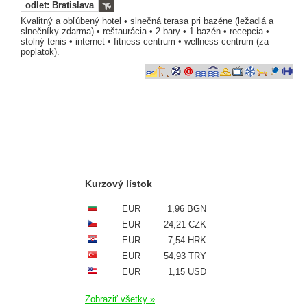
odlet: Bratislava
Kvalitný a obľúbený hotel • slnečná terasa pri bazéne (ležadlá a
slnečníky zdarma) • reštaurácia • 2 bary • 1 bazén • recepcia •
stolný tenis • internet • fitness centrum • wellness centrum (za
poplatok).
Kurzový lístok
EUR
1,96 BGN
EUR
24,21 CZK
EUR
7,54 HRK
EUR
54,93 TRY
EUR
1,15 USD
Zobraziť všetky »