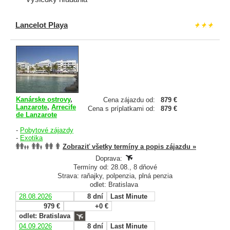
Lancelot Playa
Kanárske ostrovy
,
Cena zájazdu od:
879 €
Lanzarote
,
Arrecife
Cena s príplatkami od:
879 €
de Lanzarote
-
Pobytové zájazdy
-
Exotika
Zobraziť všetky termíny a popis zájazdu »
Doprava:
Termíny od: 28.08., 8 dňové
Strava: raňajky, polpenzia, plná penzia
odlet: Bratislava
28.08.2026
8 dní
Last Minute
979 €
+0 €
odlet: Bratislava
04.09.2026
8 dní
Last Minute