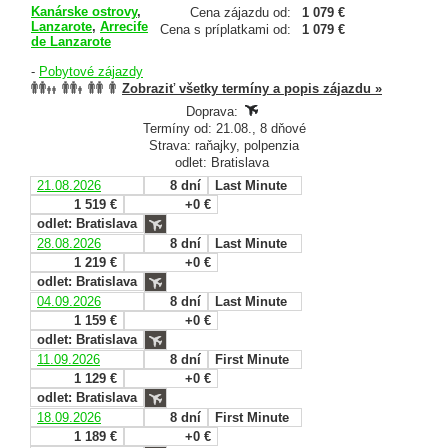
Kanárske ostrovy
,
Cena zájazdu od:
1 079 €
Lanzarote
,
Arrecife
Cena s príplatkami od:
1 079 €
de Lanzarote
-
Pobytové zájazdy
Zobraziť všetky termíny a popis zájazdu »
Doprava:
Termíny od: 21.08., 8 dňové
Strava: raňajky, polpenzia
odlet: Bratislava
21.08.2026
8 dní
Last Minute
1 519 €
+0 €
odlet: Bratislava
28.08.2026
8 dní
Last Minute
1 219 €
+0 €
odlet: Bratislava
04.09.2026
8 dní
Last Minute
1 159 €
+0 €
odlet: Bratislava
11.09.2026
8 dní
First Minute
1 129 €
+0 €
odlet: Bratislava
18.09.2026
8 dní
First Minute
1 189 €
+0 €