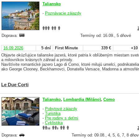
Taliansko
-
Poznávacie zájazdy
Doprava:
Termíny od: 16.09., 5 dňové
16.09.2026
5 dní
First Minute
339 €
+10
Objavte okúzľujúce talianske jazerá, ktoré patria k obľúbeným miestam svet
a milovníkov krásnych záhrad a prírody.
Navštívite romantické jazero Lago di Como, ktoré milujú umelci, podnikatelia, 
ako George Clooney, Beckhamovci, Donatella Versace, Madonna a atmosféru 
Le Due Corti
Taliansko
,
Lombardia (Miláno)
,
Como
-
Pobytové zájazdy
-
Turistika
-
Pre rodiny s deťmi
-
Cyklistika
Doprava:
Termíny od: 09.08., 4, 5, 6, 7, 8 dňo