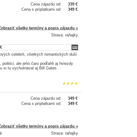
Cena zájazdu od:
339 €
Cena s príplatkami od:
349 €
Zobraziť všetky termíny a popis zájazdu »
Strava: raňajky
 €
ových celebrít, všetkých romantických duší
politici, ale jeho čaru podľahli aj hviezdy
si tu vychutnával aj Bill Gates.
Cena zájazdu od:
349 €
Cena s príplatkami od:
349 €
Zobraziť všetky termíny a popis zájazdu »
vé
Strava: raňajky