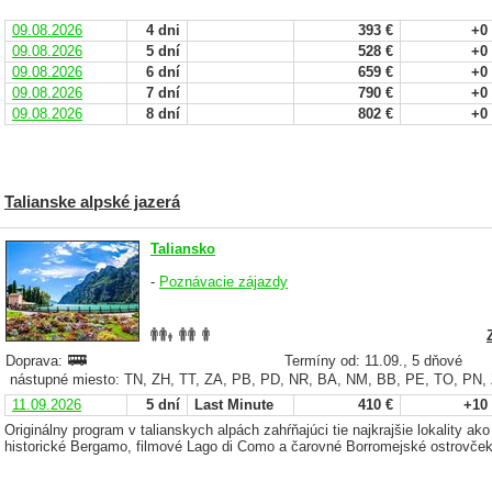
09.08.2026
4 dni
393 €
+0
09.08.2026
5 dní
528 €
+0
09.08.2026
6 dní
659 €
+0
09.08.2026
7 dní
790 €
+0
09.08.2026
8 dní
802 €
+0
Talianske alpské jazerá
Taliansko
-
Poznávacie zájazdy
Doprava:
Termíny od: 11.09., 5 dňové
nástupné miesto: TN, ZH, TT, ZA, PB, PD, NR, BA, NM, BB, PE, TO, PN,
11.09.2026
5 dní
Last Minute
410 €
+10
Originálny program v talianskych alpách zahŕňajúci tie najkrajšie lokality a
historické Bergamo, filmové Lago di Como a čarovné Borromejské ostrovček