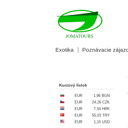
Exotika
Poznávacie zájaz
Kurzový lístok
EUR
1,96 BGN
EUR
24,26 CZK
EUR
7,54 HRK
EUR
55,03 TRY
EUR
1,15 USD