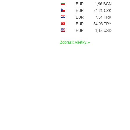
EUR
1,96 BGN
EUR
24,21 CZK
EUR
7,54 HRK
EUR
54,93 TRY
EUR
1,15 USD
Zobraziť všetky »