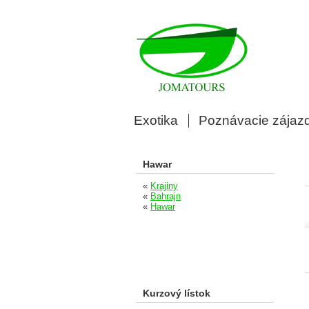
Exotika
Poznávacie zájaz
Hawar
«
Krajiny
«
Bahrajn
«
Hawar
Kurzový lístok