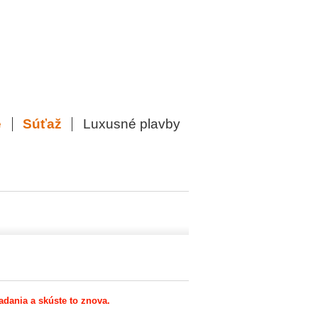
e
Súťaž
Luxusné plavby
ľadania a skúste to znova.