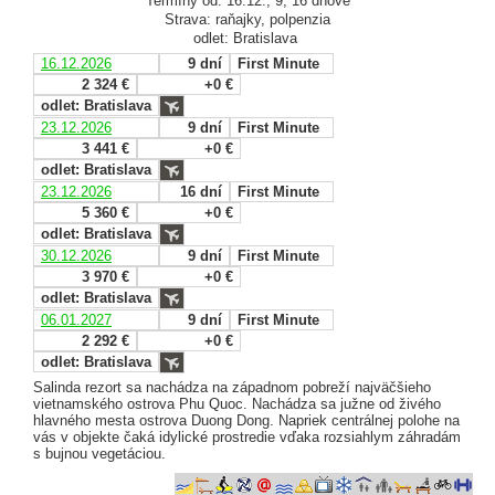
Termíny od: 16.12., 9, 16 dňové
Strava: raňajky, polpenzia
odlet: Bratislava
16.12.2026
9 dní
First Minute
2 324 €
+0 €
odlet: Bratislava
23.12.2026
9 dní
First Minute
3 441 €
+0 €
odlet: Bratislava
23.12.2026
16 dní
First Minute
5 360 €
+0 €
odlet: Bratislava
30.12.2026
9 dní
First Minute
3 970 €
+0 €
odlet: Bratislava
06.01.2027
9 dní
First Minute
2 292 €
+0 €
odlet: Bratislava
Salinda rezort sa nachádza na západnom pobreží najväčšieho
vietnamského ostrova Phu Quoc. Nachádza sa južne od živého
hlavného mesta ostrova Duong Dong. Napriek centrálnej polohe na
vás v objekte čaká idylické prostredie vďaka rozsiahlym záhradám
s bujnou vegetáciou.