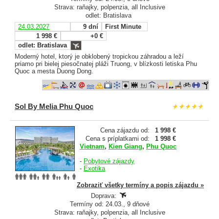
Strava: raňajky, polpenzia, all Inclusive
odlet: Bratislava
24.03.2027
9 dní
First Minute
1 998 €
+0 €
odlet: Bratislava
Moderný hotel, ktorý je obklobený tropickou záhradou a leží
priamo pri bielej piesočnatej pláži Truong, v blízkosti letiska Phu
Quoc a mesta Duong Dong.
Sol By Melia Phu Quoc
Cena zájazdu od:
1 998 €
Cena s príplatkami od:
1 998 €
Vietnam
,
Kien Giang
,
Phu Quoc
-
Pobytové zájazdy
-
Exotika
Zobraziť všetky termíny a popis zájazdu »
Doprava:
Termíny od: 24.03., 9 dňové
Strava: raňajky, polpenzia, all Inclusive