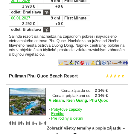
30.12.2026
9 dní
First Minute
3 970 €
+0 €
odlet: Bratislava
06.01.2027
9 dní
First Minute
2 292 €
+0 €
odlet: Bratislava
Salinda rezort sa nachádza na západnom pobreží najväčšieho
vietnamského ostrova Phu Quoc. Nachádza sa južne od živého
hlavného mesta ostrova Duong Dong. Napriek centrálnej polohe na
vás v objekte čaká idylické prostredie vďaka rozsiahlym záhradám
s bujnou vegetáciou.
Pullman Phu Quoc Beach Resort
Cena zájazdu od:
2 146 €
Cena s príplatkami od:
2 146 €
Vietnam
,
Kien Giang
,
Phu Quoc
-
Pobytové zájazdy
-
Exotika
-
Pre rodiny s deťmi
Zobraziť všetky termíny a popis zájazdu »