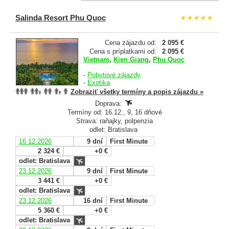
Salinda Resort Phu Quoc
Cena zájazdu od:
2 095 €
Cena s príplatkami od:
2 095 €
Vietnam
,
Kien Giang
,
Phu Quoc
-
Pobytové zájazdy
-
Exotika
Zobraziť všetky termíny a popis zájazdu »
Doprava:
Termíny od: 16.12., 9, 16 dňové
Strava: raňajky, polpenzia
odlet: Bratislava
16.12.2026
9 dní
First Minute
2 324 €
+0 €
odlet: Bratislava
23.12.2026
9 dní
First Minute
3 441 €
+0 €
odlet: Bratislava
23.12.2026
16 dní
First Minute
5 360 €
+0 €
odlet: Bratislava