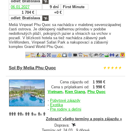
odlet: Bratislava
06.01.2027
9 dní
First Minute
1 704 €
+0 €
odlet: Bratislava
Meliá Vinpearl Phu Quoc sa nachádza v malebnej severozápadnej
časti ostrova. Je obklopený nádhernou prírodou v podobe
nedotknutých pláží, pokojných jazier a vlniacich sa vrchov v
pozadí. V blízkosti hotela sa tiež nachádza zábavný park
VinWonders, Vinpearl Safari Park a nakupovací a zábavný
komplex Grand World Phu Quoc.
Sol By Melia Phu Quoc
Cena zájazdu od:
1 998 €
Cena s príplatkami od:
1 998 €
Vietnam
,
Kien Giang
,
Phu Quoc
-
Pobytové zájazdy
-
Exotika
-
Pre rodiny s deťmi
Zobraziť všetky termíny a popis zájazdu »
Doprava:
Termíny od: 24.03., 9 dňové