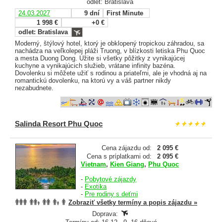
odlet: Bratislava
24.03.2027
9 dní
First Minute
1 998 €
+0 €
odlet: Bratislava
Moderný, štýlový hotel, ktorý je obklopený tropickou záhradou, sa
nachádza na veľkolepej pláži Truong, v blízkosti letiska Phu Quoc
a mesta Duong Dong. Užite si všetky pôžitky z vynikajúcej
kuchyne a vynikajúcich služieb, vrátane infinity bazéna.
Dovolenku si môžete užiť s rodinou a priateľmi, ale je vhodná aj na
romantickú dovolenku, na ktorú vy a váš partner nikdy
nezabudnete.
Salinda Resort Phu Quoc
Cena zájazdu od:
2 095 €
Cena s príplatkami od:
2 095 €
Vietnam
,
Kien Giang
,
Phu Quoc
-
Pobytové zájazdy
-
Exotika
-
Pre rodiny s deťmi
Zobraziť všetky termíny a popis zájazdu »
Doprava: