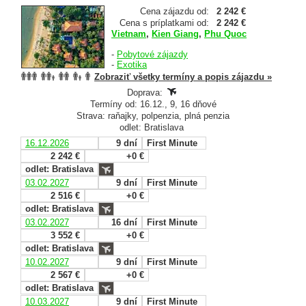
Cena zájazdu od:
2 242 €
Cena s príplatkami od:
2 242 €
Vietnam
,
Kien Giang
,
Phu Quoc
-
Pobytové zájazdy
-
Exotika
Zobraziť všetky termíny a popis zájazdu »
Doprava:
Termíny od: 16.12., 9, 16 dňové
Strava: raňajky, polpenzia, plná penzia
odlet: Bratislava
16.12.2026
9 dní
First Minute
2 242 €
+0 €
odlet: Bratislava
03.02.2027
9 dní
First Minute
2 516 €
+0 €
odlet: Bratislava
03.02.2027
16 dní
First Minute
3 552 €
+0 €
odlet: Bratislava
10.02.2027
9 dní
First Minute
2 567 €
+0 €
odlet: Bratislava
10.03.2027
9 dní
First Minute