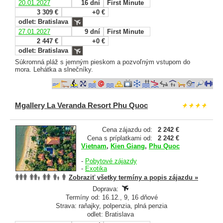
20.01.2027
16 dní
First Minute
3 309 €
+0 €
odlet: Bratislava
27.01.2027
9 dní
First Minute
2 447 €
+0 €
odlet: Bratislava
Súkromná pláž s jemným pieskom a pozvoľným vstupom do
mora. Lehátka a slnečníky.
Mgallery La Veranda Resort Phu Quoc
Cena zájazdu od:
2 242 €
Cena s príplatkami od:
2 242 €
Vietnam
,
Kien Giang
,
Phu Quoc
-
Pobytové zájazdy
-
Exotika
Zobraziť všetky termíny a popis zájazdu »
Doprava:
Termíny od: 16.12., 9, 16 dňové
Strava: raňajky, polpenzia, plná penzia
odlet: Bratislava