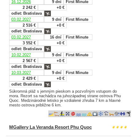
16.12.2026
9 dní
First Minute
2 242 €
+0 €
odlet: Bratislava
03.02.2027
9 dní
First Minute
2 516 €
+0 €
odlet: Bratislava
03.02.2027
16 dní
First Minute
3 552 €
+0 €
odlet: Bratislava
10.02.2027
9 dní
First Minute
2 567 €
+0 €
odlet: Bratislava
10.03.2027
9 dní
First Minute
2 429 €
+0 €
odlet: Bratislava
Súkromná pláž s jemným pieskom a pozvoľným vstupom do
mora. Rezort sa nachádza na juhozápadnej strane ostrova Phu
Quoc. Medzinárodné letisko je vzdialené zhruba 7 km a hlavné
mesto ostrova približne 6 km.
MGallery La Veranda Resort Phu Quoc