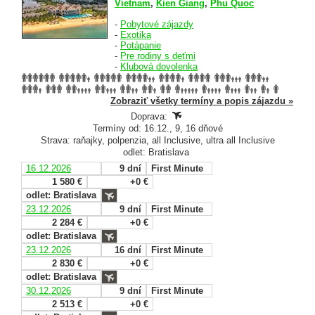
Vietnam
,
Kien Giang
,
Phu Quoc
-
Pobytové zájazdy
-
Exotika
-
Potápanie
-
Pre rodiny s deťmi
-
Klubová dovolenka
Zobraziť všetky termíny a popis zájazdu »
Doprava:
Termíny od: 16.12., 9, 16 dňové
Strava: raňajky, polpenzia, all Inclusive, ultra all Inclusive
odlet: Bratislava
16.12.2026
9 dní
First Minute
1 580 €
+0 €
odlet: Bratislava
23.12.2026
9 dní
First Minute
2 284 €
+0 €
odlet: Bratislava
23.12.2026
16 dní
First Minute
2 830 €
+0 €
odlet: Bratislava
30.12.2026
9 dní
First Minute
2 513 €
+0 €