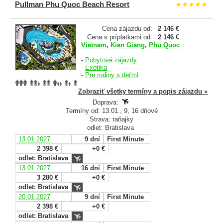
Pullman Phu Quoc Beach Resort
Cena zájazdu od:
2 146 €
Cena s príplatkami od:
2 146 €
Vietnam
,
Kien Giang
,
Phu Quoc
-
Pobytové zájazdy
-
Exotika
-
Pre rodiny s deťmi
Zobraziť všetky termíny a popis zájazdu »
Doprava:
Termíny od: 13.01., 9, 16 dňové
Strava: raňajky
odlet: Bratislava
13.01.2027
9 dní
First Minute
2 398 €
+0 €
odlet: Bratislava
13.01.2027
16 dní
First Minute
3 280 €
+0 €
odlet: Bratislava
20.01.2027
9 dní
First Minute
2 398 €
+0 €
odlet: Bratislava