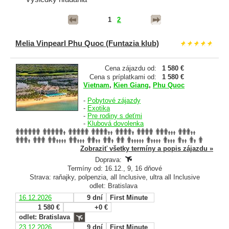
1
2
Melia Vinpearl Phu Quoc (Funtazia klub)
Cena zájazdu od:
1 580 €
Cena s príplatkami od:
1 580 €
Vietnam
,
Kien Giang
,
Phu Quoc
-
Pobytové zájazdy
-
Exotika
-
Pre rodiny s deťmi
-
Klubová dovolenka
Zobraziť všetky termíny a popis zájazdu »
Doprava:
Termíny od: 16.12., 9, 16 dňové
Strava: raňajky, polpenzia, all Inclusive, ultra all Inclusive
odlet: Bratislava
16.12.2026
9 dní
First Minute
1 580 €
+0 €
odlet: Bratislava
23.12.2026
9 dní
First Minute