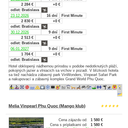
2 284 €
+0 €
odlet: Bratislava
23.12.2026
16 dní
First Minute
2 830 €
+0 €
odlet: Bratislava
30.12.2026
9 dní
First Minute
2 513 €
+0 €
odlet: Bratislava
06.01.2027
9 dní
First Minute
1 704 €
+0 €
odlet: Bratislava
Hotel obklopený nádhernou prírodou v podobe nedotknutých pláží,
pokojných jazier a vlniacich sa vrchov v pozadí. V blízkosti hotela
sa tiež nachádza zábavný park VinWonders, Vinpearl Safari Park
a nakupovací a zábavný komplex Grand World Phu Quoc.
Melia Vinpearl Phu Quoc (Mango klub)
Cena zájazdu od:
1 580 €
Cena s príplatkami od:
1 580 €