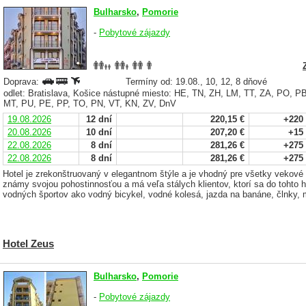
Bulharsko
,
Pomorie
-
Pobytové zájazdy
Doprava:
Termíny od: 19.08., 10, 12, 8 dňové
odlet: Bratislava, Košice nástupné miesto: HE, TN, ZH, LM, TT, ZA, PO, 
MT, PU, PE, PP, TO, PN, VT, KN, ZV, DnV
19.08.2026
12 dní
220,15 €
+220
20.08.2026
10 dní
207,20 €
+15
22.08.2026
8 dní
281,26 €
+275
22.08.2026
8 dní
281,26 €
+275
Hotel je zrekonštruovaný v elegantnom štýle a je vhodný pre všetky vekové k
známy svojou pohostinnosťou a má veľa stálych klientov, ktorí sa do tohto h
vodných športov ako vodný bicykel, vodné kolesá, jazda na banáne, člnky, m
Hotel Zeus
Bulharsko
,
Pomorie
-
Pobytové zájazdy