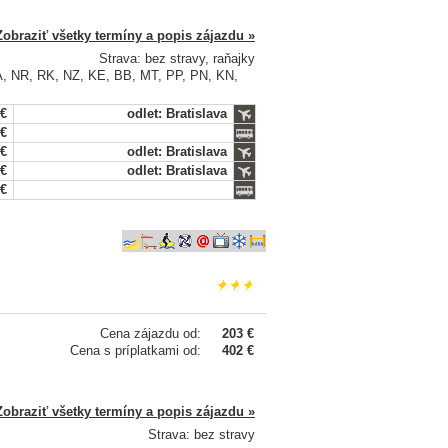
Zobraziť všetky termíny a popis zájazdu »
Strava: bez stravy, raňajky
BA, NR, RK, NZ, KE, BB, MT, PP, PN, KN,
 €
odlet: Bratislava
 €
 €
odlet: Bratislava
 €
odlet: Bratislava
 €
Cena zájazdu od:
203 €
Cena s príplatkami od:
402 €
Zobraziť všetky termíny a popis zájazdu »
Strava: bez stravy