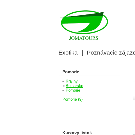
Exotika
Poznávacie zájaz
Pomorie
«
Krajiny
«
Bulharsko
«
Pomorie
Pomorie (9)
Kurzový lístok