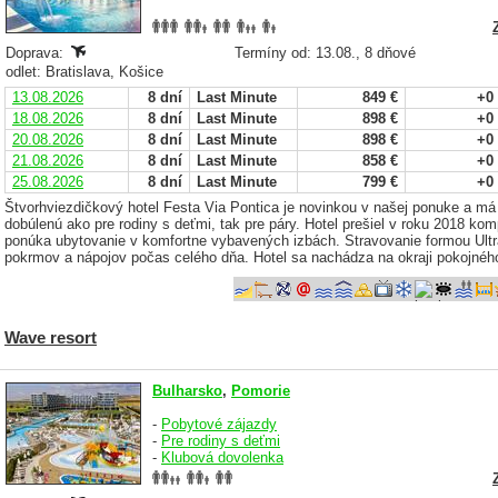
Doprava:
Termíny od: 13.08., 8 dňové
odlet: Bratislava, Košice
13.08.2026
8 dní
Last Minute
849 €
+0
18.08.2026
8 dní
Last Minute
898 €
+0
20.08.2026
8 dní
Last Minute
898 €
+0
21.08.2026
8 dní
Last Minute
858 €
+0
25.08.2026
8 dní
Last Minute
799 €
+0
Štvorhviezdičkový hotel Festa Via Pontica je novinkou v našej ponuke a má
dobúlenú ako pre rodiny s deťmi, tak pre páry. Hotel prešiel v roku 2018 k
ponúka ubytovanie v komfortne vybavených izbách. Stravovanie formou Ultra
pokrmov a nápojov počas celého dňa. Hotel sa nachádza na okraji pokojnéh
Wave resort
Bulharsko
,
Pomorie
-
Pobytové zájazdy
-
Pre rodiny s deťmi
-
Klubová dovolenka