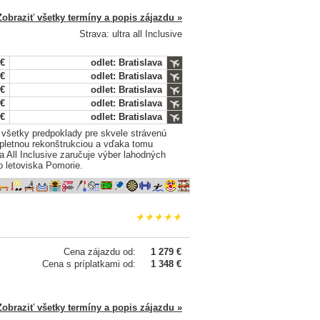
Zobraziť všetky termíny a popis zájazdu »
Strava: ultra all Inclusive
 €
odlet: Bratislava
 €
odlet: Bratislava
 €
odlet: Bratislava
 €
odlet: Bratislava
 €
odlet: Bratislava
 všetky predpoklady pre skvele strávenú
ompletnou rekonštrukciou a vďaka tomu
 All Inclusive zaručuje výber lahodných
o letoviska Pomorie.
Cena zájazdu od:
1 279 €
Cena s príplatkami od:
1 348 €
Zobraziť všetky termíny a popis zájazdu »