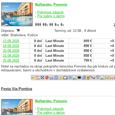
Bulharsko
,
Pomorie
-
Pobytové zájazdy
-
Pre rodiny s deťmi
Doprava:
Termíny od: 13.08., 8 dňové
odlet: Bratislava, Košice
13.08.2026
8 dní
Last Minute
849 €
+0
18.08.2026
8 dní
Last Minute
898 €
+0
20.08.2026
8 dní
Last Minute
898 €
+0
21.08.2026
8 dní
Last Minute
858 €
+0
25.08.2026
8 dní
Last Minute
799 €
+0
Hotel sa nachádza na okraji pokojného letoviska Pomorie iba pár krokov od
reštauráciami, barmi a obchodíkmi v dochádzkové vzdialenosti.
Festa Via Pontica
Bulharsko
,
Pomorie
-
Pobytové zájazdy
-
Pre rodiny s deťmi