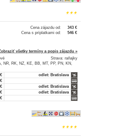
Cena zájazdu od:
343 €
Cena s príplatkami od:
546 €
Zobraziť všetky termíny a popis zájazdu »
ové
Strava: raňajky
BA, NR, RK, NZ, KE, BB, MT, PP, PN, KN,
 €
odlet: Bratislava
 €
 €
odlet: Bratislava
 €
odlet: Bratislava
 €