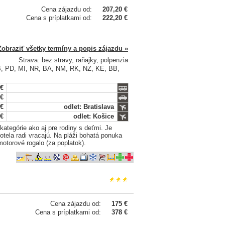
Cena zájazdu od:
207,20 €
Cena s príplatkami od:
222,20 €
Zobraziť všetky termíny a popis zájazdu »
Strava: bez stravy, raňajky, polpenzia
PB, PD, MI, NR, BA, NM, RK, NZ, KE, BB,
 €
 €
 €
odlet: Bratislava
 €
odlet: Košice
ategórie ako aj pre rodiny s deťmi. Je
otela radi vracajú. Na pláži bohatá ponuka
otorové rogalo (za poplatok).
Cena zájazdu od:
175 €
Cena s príplatkami od:
378 €