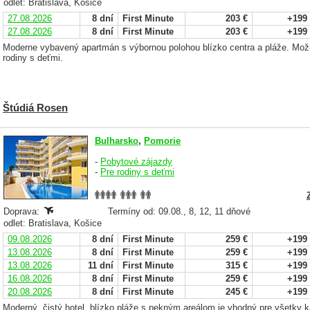
odlet: Bratislava, Košice
27.08.2026
8 dní
First Minute
203 €
+199
27.08.2026
8 dní
First Minute
203 €
+199
Moderne vybavený apartmán s výbornou polohou blízko centra a pláže. Možn
rodiny s deťmi.
Štúdiá Rosen
Bulharsko
,
Pomorie
-
Pobytové zájazdy
-
Pre rodiny s deťmi
Doprava:
Termíny od: 09.08., 8, 12, 11 dňové
odlet: Bratislava, Košice
09.08.2026
8 dní
First Minute
259 €
+199
13.08.2026
8 dní
First Minute
259 €
+199
13.08.2026
11 dní
First Minute
315 €
+199
16.08.2026
8 dní
First Minute
259 €
+199
20.08.2026
8 dní
First Minute
245 €
+199
Moderný, čistý hotel, blízko pláže s pekným areálom je vhodný pre všetky kat