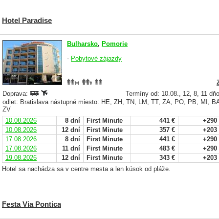
Hotel Paradise
Bulharsko
,
Pomorie
-
Pobytové zájazdy
Doprava:
Termíny od: 10.08., 12, 8, 11 dň
odlet: Bratislava nástupné miesto: HE, ZH, TN, LM, TT, ZA, PO, PB, MI, 
ZV
10.08.2026
8 dní
First Minute
441 €
+290
10.08.2026
12 dní
First Minute
357 €
+203
17.08.2026
8 dní
First Minute
441 €
+290
17.08.2026
11 dní
First Minute
483 €
+290
19.08.2026
12 dní
First Minute
343 €
+203
Hotel sa nachádza sa v centre mesta a len kúsok od pláže.
Festa Via Pontica