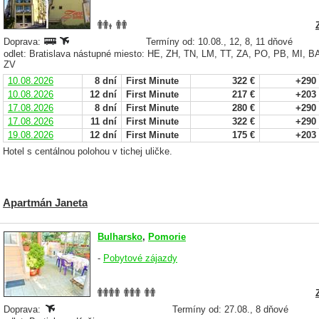
Doprava:
Termíny od: 10.08., 12, 8, 11 dňové
odlet: Bratislava nástupné miesto: HE, ZH, TN, LM, TT, ZA, PO, PB, MI, 
ZV
10.08.2026
8 dní
First Minute
322 €
+290
10.08.2026
12 dní
First Minute
217 €
+203
17.08.2026
8 dní
First Minute
280 €
+290
17.08.2026
11 dní
First Minute
322 €
+290
19.08.2026
12 dní
First Minute
175 €
+203
Hotel s centálnou polohou v tichej uličke.
Apartmán Janeta
Bulharsko
,
Pomorie
-
Pobytové zájazdy
Doprava:
Termíny od: 27.08., 8 dňové