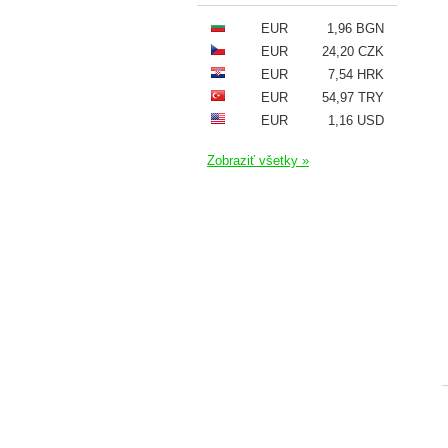
EUR
1,96 BGN
EUR
24,20 CZK
EUR
7,54 HRK
EUR
54,97 TRY
EUR
1,16 USD
Zobraziť všetky »