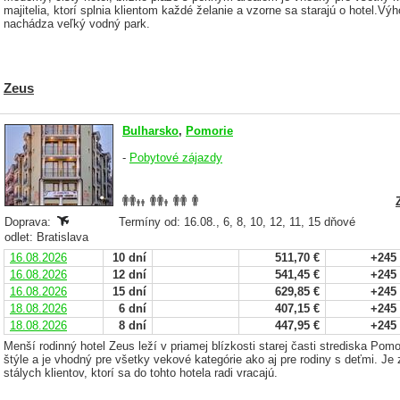
majitelia, ktorí splnia klientom každé želanie a vzorne sa starajú o hotel.V
nachádza veľký vodný park.
Zeus
Bulharsko
,
Pomorie
-
Pobytové zájazdy
Doprava:
Termíny od: 16.08., 6, 8, 10, 12, 11, 15 dňové
odlet: Bratislava
16.08.2026
10 dní
511,70 €
+245
16.08.2026
12 dní
541,45 €
+245
16.08.2026
15 dní
629,85 €
+245
18.08.2026
6 dní
407,15 €
+245
18.08.2026
8 dní
447,95 €
+245
Menší rodinný hotel Zeus leží v priamej blízkosti starej časti strediska Pom
štýle a je vhodný pre všetky vekové kategórie ako aj pre rodiny s deťmi. J
stálych klientov, ktorí sa do tohto hotela radi vracajú.