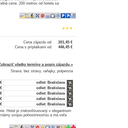
ýhodná cena. 200 metrov od hotela sa
Cena zájazdu od:
201,45 €
Cena s príplatkami od:
446,45 €
Zobraziť všetky termíny a popis zájazdu »
Strava: bez stravy, raňajky, polpenzia
 €
odlet: Bratislava
 €
odlet: Bratislava
 €
odlet: Bratislava
 €
odlet: Bratislava
 €
odlet: Bratislava
orie. Hotel je zrekonštruovaný v elegantnom
e známy svojou pohostinnosťou a má veľa