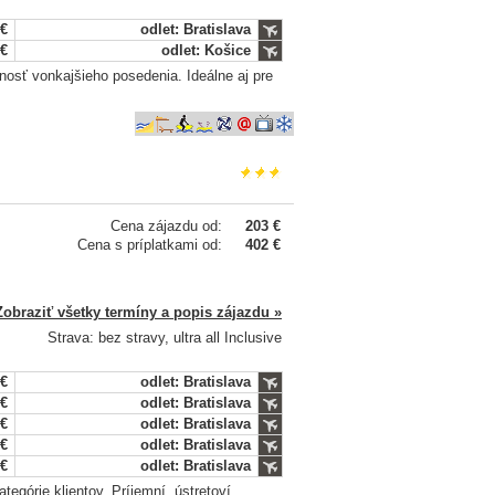
 €
odlet: Bratislava
 €
odlet: Košice
osť vonkajšieho posedenia. Ideálne aj pre
Cena zájazdu od:
203 €
Cena s príplatkami od:
402 €
Zobraziť všetky termíny a popis zájazdu »
Strava: bez stravy, ultra all Inclusive
 €
odlet: Bratislava
 €
odlet: Bratislava
 €
odlet: Bratislava
 €
odlet: Bratislava
 €
odlet: Bratislava
egórie klientov. Príjemní, ústretoví