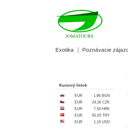
Exotika
Poznávacie zájaz
Kurzový lístok
EUR
1,96 BGN
EUR
24,26 CZK
EUR
7,54 HRK
EUR
55,03 TRY
EUR
1,15 USD