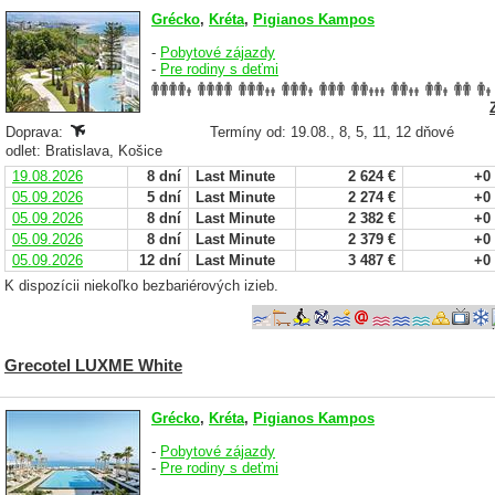
Grécko
,
Kréta
,
Pigianos Kampos
-
Pobytové zájazdy
-
Pre rodiny s deťmi
Doprava:
Termíny od: 19.08., 8, 5, 11, 12 dňové
odlet: Bratislava, Košice
19.08.2026
8 dní
Last Minute
2 624 €
+0
05.09.2026
5 dní
Last Minute
2 274 €
+0
05.09.2026
8 dní
Last Minute
2 382 €
+0
05.09.2026
8 dní
Last Minute
2 379 €
+0
05.09.2026
12 dní
Last Minute
3 487 €
+0
K dispozícii niekoľko bezbariérových izieb.
Grecotel LUXME White
Grécko
,
Kréta
,
Pigianos Kampos
-
Pobytové zájazdy
-
Pre rodiny s deťmi