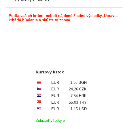
Podľa vašich kritérií neboli nájdené žiadne výsledky. Upravte
kritériá hľadania a skúste to znova.
Kurzový lístok
EUR
1,96 BGN
EUR
24,26 CZK
EUR
7,54 HRK
EUR
55,03 TRY
EUR
1,15 USD
Zobraziť všetky »