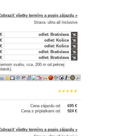
Zobraziť všetky termíny a popis zájazdu »
Strava: ultra all Inclusive
 €
odlet: Bratislava
 €
odlet: Košice
 €
odlet: Košice
 €
odlet: Bratislava
 €
odlet: Bratislava
miernom svahu, cca. 200 m od peknej
latok).
Cena zájazdu od:
695 €
Cena s príplatkami od:
924 €
Zobraziť všetky termíny a popis zájazdu »