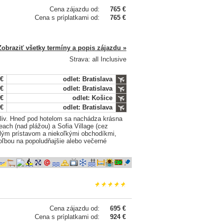
Cena zájazdu od:
765 €
Cena s príplatkami od:
765 €
Zobraziť všetky termíny a popis zájazdu »
Strava: all Inclusive
 €
odlet: Bratislava
 €
odlet: Bratislava
 €
odlet: Košice
 €
odlet: Bratislava
áliv. Hneď pod hotelom sa nachádza krásna
each (nad plážou) a Sofia Village (cez
alým prístavom a niekoľkými obchodíkmi,
voľbou na popoludňajšie alebo večerné
Cena zájazdu od:
695 €
Cena s príplatkami od:
924 €