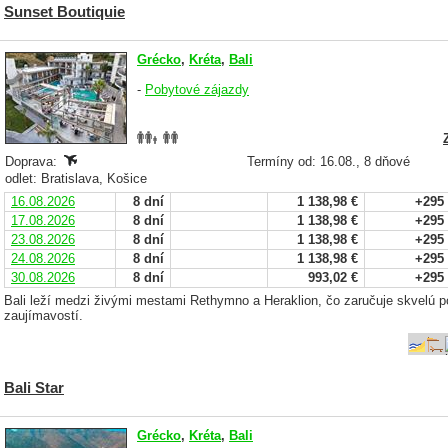
Sunset Boutiquie
Grécko
,
Kréta
,
Bali
-
Pobytové zájazdy
Doprava:
Termíny od: 16.08., 8 dňové
odlet: Bratislava, Košice
16.08.2026
8 dní
1 138,98 €
+295
17.08.2026
8 dní
1 138,98 €
+295
23.08.2026
8 dní
1 138,98 €
+295
24.08.2026
8 dní
1 138,98 €
+295
30.08.2026
8 dní
993,02 €
+295
Bali leží medzi živými mestami Rethymno a Heraklion, čo zaručuje skvelú 
zaujímavostí.
Bali Star
Grécko
,
Kréta
,
Bali