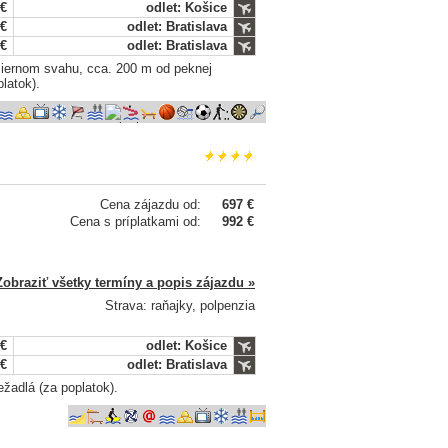
 €
odlet: Košice
 €
odlet: Bratislava
 €
odlet: Bratislava
miernom svahu, cca. 200 m od peknej
latok).
Cena zájazdu od:
697 €
Cena s príplatkami od:
992 €
Zobraziť všetky termíny a popis zájazdu »
Strava: raňajky, polpenzia
 €
odlet: Košice
 €
odlet: Bratislava
žadlá (za poplatok).