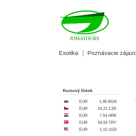
Exotika
Poznávacie zájaz
Kurzový lístok
EUR
1,96 BGN
EUR
24,21 CZK
EUR
7,54 HRK
EUR
54,93 TRY
EUR
1,15 USD