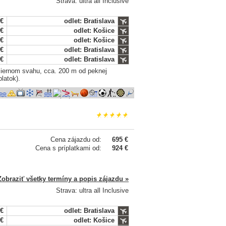
Strava: ultra all Inclusive
 €
odlet: Bratislava
 €
odlet: Košice
 €
odlet: Košice
 €
odlet: Bratislava
 €
odlet: Bratislava
miernom svahu, cca. 200 m od peknej
latok).
Cena zájazdu od:
695 €
Cena s príplatkami od:
924 €
Zobraziť všetky termíny a popis zájazdu »
Strava: ultra all Inclusive
 €
odlet: Bratislava
 €
odlet: Košice