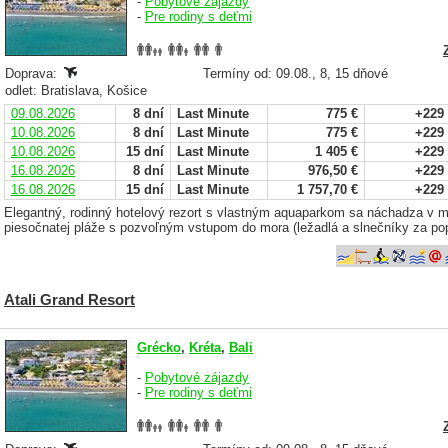
-
Pobytové zájazdy
-
Pre rodiny s deťmi
Doprava:
Termíny od: 09.08., 8, 15 dňové
odlet: Bratislava, Košice
09.08.2026
8 dní
Last Minute
775 €
+229
10.08.2026
8 dní
Last Minute
775 €
+229
10.08.2026
15 dní
Last Minute
1 405 €
+229
16.08.2026
8 dní
Last Minute
976,50 €
+229
16.08.2026
15 dní
Last Minute
1 757,70 €
+229
Elegantný, rodinný hotelový rezort s vlastným aquaparkom sa náchadza v 
piesočnatej pláže s pozvoľným vstupom do mora (ležadlá a slnečníky za pop
Atali Grand Resort
Grécko
,
Kréta
,
Bali
-
Pobytové zájazdy
-
Pre rodiny s deťmi