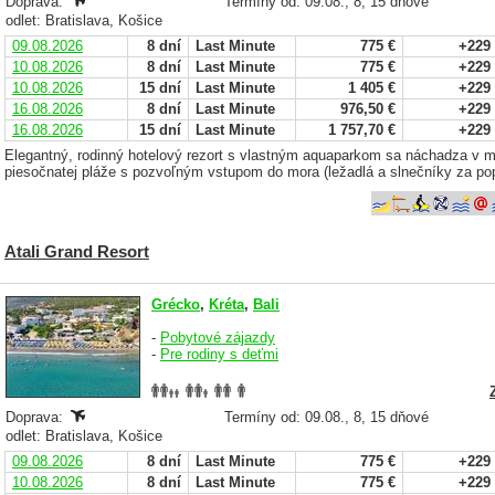
Doprava:
Termíny od: 09.08., 8, 15 dňové
odlet: Bratislava, Košice
09.08.2026
8 dní
Last Minute
775 €
+229
10.08.2026
8 dní
Last Minute
775 €
+229
10.08.2026
15 dní
Last Minute
1 405 €
+229
16.08.2026
8 dní
Last Minute
976,50 €
+229
16.08.2026
15 dní
Last Minute
1 757,70 €
+229
Elegantný, rodinný hotelový rezort s vlastným aquaparkom sa náchadza v 
piesočnatej pláže s pozvoľným vstupom do mora (ležadlá a slnečníky za pop
Atali Grand Resort
Grécko
,
Kréta
,
Bali
-
Pobytové zájazdy
-
Pre rodiny s deťmi
Doprava:
Termíny od: 09.08., 8, 15 dňové
odlet: Bratislava, Košice
09.08.2026
8 dní
Last Minute
775 €
+229
10.08.2026
8 dní
Last Minute
775 €
+229