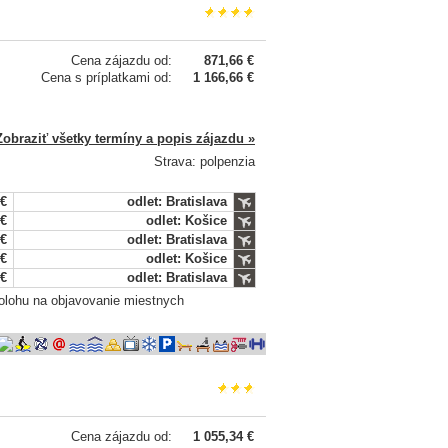
Cena zájazdu od:
871,66 €
Cena s príplatkami od:
1 166,66 €
Zobraziť všetky termíny a popis zájazdu »
Strava: polpenzia
 €
odlet: Bratislava
 €
odlet: Košice
 €
odlet: Bratislava
 €
odlet: Košice
 €
odlet: Bratislava
polohu na objavovanie miestnych
Cena zájazdu od:
1 055,34 €