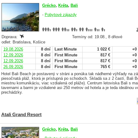
Grécko
,
Kréta
,
Bali
-
Pobytové zájazdy
Doprava:
Termíny od: 19.08., 8 dňové
odlet: Bratislava, Košice
19.08.2026
8 dní
Last Minute
1 022 €
+0
12.09.2026
8 dní
First Minute
817 €
+0
12.09.2026
8 dní
First Minute
817 €
+0
26.09.2026
8 dní
First Minute
765 €
+0
Hotel Bali Beach je postavený v stráni a ponúka tak nádherné výhľady na z
piesočnatá pláž, ktorá je prístupná po schodoch. Skladá sa z 2 častí, Bali B
miestnu komunikáciu, viac vzdialená od pláže). Centrum letoviska Bali s m
tavernami a barmi je vzdialené asi 250 metrov od hotela a je teda ideálnou 
prechádzky.
Atali Grand Resort
Grécko
,
Kréta
,
Bali