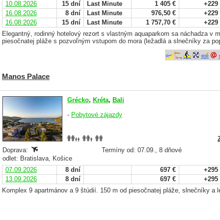
10.08.2026
15 dní
Last Minute
1 405 €
+229
16.08.2026
8 dní
Last Minute
976,50 €
+229
16.08.2026
15 dní
Last Minute
1 757,70 €
+229
Elegantný, rodinný hotelový rezort s vlastným aquaparkom sa náchadza v 
piesočnatej pláže s pozvoľným vstupom do mora (ležadlá a slnečníky za pop
Manos Palace
Grécko
,
Kréta
,
Bali
-
Pobytové zájazdy
Doprava:
Termíny od: 07.09., 8 dňové
odlet: Bratislava, Košice
07.09.2026
8 dní
697 €
+295
13.09.2026
8 dní
697 €
+295
Komplex 9 apartmánov a 9 štúdií. 150 m od piesočnatej pláže, slnečníky a le