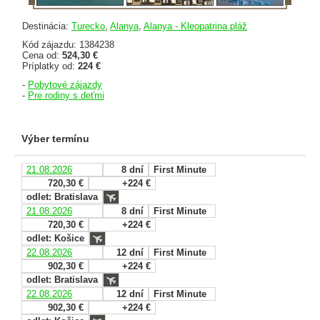
Destinácia:
Turecko
,
Alanya
,
Alanya - Kleopatrina pláž
Kód zájazdu: 1384238
Cena od:
524,30 €
Príplatky od:
224 €
-
Pobytové zájazdy
-
Pre rodiny s deťmi
Výber termínu
21.08.2026
8 dní
First Minute
720,30 €
+224 €
odlet: Bratislava
21.08.2026
8 dní
First Minute
720,30 €
+224 €
odlet: Košice
22.08.2026
12 dní
First Minute
902,30 €
+224 €
odlet: Bratislava
22.08.2026
12 dní
First Minute
902,30 €
+224 €