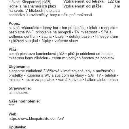
Vzdialenosť od letiska:
122 km
slávnej Kleopatrinej pláži,
jednej z najznámejších pláží
Vzdialenosť od pláže:
0 m
na svete. V blízkosti hotela sa
nachádzajú kaviarničky, bary a nákupné možnosti.
Popis:
hlavná reštaurácia • lobby bar • bar pri bazéne • lekár • recepcia •
bezplatné Wi-Fi pripojenie na recepcii • TV miestnosť • SPA a
wellness centrum • sauna • bazén • detský bazén • fitnescentrum
• plážový volejbal • šípky • večerné show
Pláž:
pekná pieskovo-kamienková pláž • pláž je oddelená od hotela
miestnou komunikáciou • centrum vodných športov za poplatok
Ubytovanie:
elegantne zariadené 2-lôžkové klimatizované izby s možnosťou
prístelky • kúpeľňa s WC a sušičom na vlasy • SAT TV • telefón •
minibar • trezor za poplatok • varná kanvica • balkón alebo terasa
Stravovanie:
all inclusive
Naše hodnotenie:
****
Web:
https://www.kleopatralife.com/en/
Upútavka: