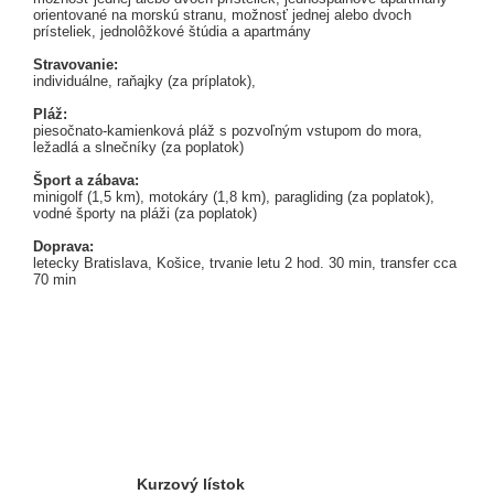
orientované na morskú stranu, možnosť jednej alebo dvoch
prísteliek, jednolôžkové štúdia a apartmány
Stravovanie:
individuálne, raňajky (za príplatok),
Pláž:
piesočnato-kamienková pláž s pozvoľným vstupom do mora,
ležadlá a slnečníky (za poplatok)
Šport a zábava:
minigolf (1,5 km), motokáry (1,8 km), paragliding (za poplatok),
vodné športy na pláži (za poplatok)
Doprava:
letecky Bratislava, Košice, trvanie letu 2 hod. 30 min, transfer cca
70 min
Kurzový lístok