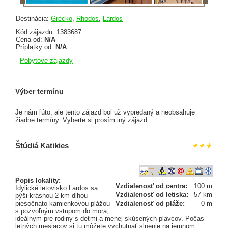
Destinácia:
Grécko
,
Rhodos
,
Lardos
Kód zájazdu: 1383687
Cena od:
N/A
Príplatky od:
N/A
-
Pobytové zájazdy
Výber termínu
Je nám ľúto, ale tento zájazd bol už vypredaný a neobsahuje
žiadne termíny. Vyberte si prosím iný zájazd.
Štúdiá Katikies
Popis lokality:
Vzdialenosť od centra:
100 m
Idylické letovisko Lardos sa
Vzdialenosť od letiska:
57 km
pýši krásnou 2 km dlhou
piesočnato-kamienkovou plážou
Vzdialenosť od pláže:
0 m
s pozvoľným vstupom do mora,
ideálnym pre rodiny s deťmi a menej skúsených plavcov. Počas
letných mesiacov si tu môžete vychutnať slnenie na jemnom