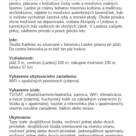
piesku, plávanie v krištáľovo čistej vode a množstvo vodných
športov. Lardos je známy bohatou miestnou kultúrou a tradičnou
architektúrou, nájdete tu množstvo autentických taverničiek, kde
si môžete vychutnať čerstvé ryby a morské plody. Okolie ponúka
rôzne možnosti na objavovanie, vrátane Akropoly v Lindose a
turistických trás vedúcich do skrytých zátok. V Lardose zažijete
pokoj, nádhernú prírodu a pravé grécke leto.
Info:
Štúdiá Katikies sú situované v letovisku Lardos priamo pri pláži.
Do centra letoviska je to tiež len pár krokov.
Vzdialenosti:
pláž 0 m, centrum (Lardos) 100 m, nákupné možnosti 100 m,
letisko 57 km
Vybavenie ubytovacieho zariadenia:
WiFi v spoločných priestoroch (zdarma)
Vybavenie izieb:
TV/SAT, chladnička/minichladnička, kanvica, WiFi, klimatizácia
a trezor (zdarma), kuchynský kútik so základným vybavením (v
štúdiu aj v apartmáne), touster a mikrovlnka (iba v apartmánoch),
vlastné sociálne zariadenie, balkón alebo terasa
Ubytovanie:
Typy izieb: dvojlôžkové štúdia, možnosť jednej alebo dvoch
prísteliek, dvojlôžkové štúdia orientované na morskú stranu,
možnosť jednej alebo dvoch prísteliek, jednospálňové apartmány,
možnosť jednej alebo dvoch prísteliek, jednospálňové apartmány