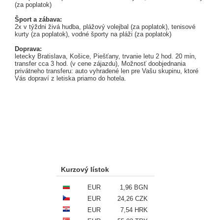
(za poplatok)
Šport a zábava:
2x v týždni živá hudba, plážový volejbal (za poplatok), tenisové
kurty (za poplatok), vodné športy na pláži (za poplatok)
Doprava:
letecky Bratislava, Košice, Piešťany, trvanie letu 2 hod. 20 min,
transfer cca 3 hod. (v cene zájazdu), Možnosť doobjednania
privátneho transferu: auto vyhradené len pre Vašu skupinu, ktoré
Vás dopraví z letiska priamo do hotela.
Kurzový lístok
EUR
1,96 BGN
EUR
24,26 CZK
EUR
7,54 HRK