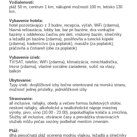
Vzdialenosti:
pláž 50 m, centrum 1 km, nákupné možnosti 100 m, letisko 130
km,
Vybavenie hotela:
hotel pozostávajúci z 3 budov, recepcia, výťah, WiFi (zdarma),
hlavná reštaurácia, lobby bar, bar pri bazéne, dva vonkajšie
bazény s oddelenou časťou pre deti, vnútorný bazén, slnečníky
a ležadlá pri bazéne (zdarma), posilňovňa a turecké kúpele
(zdarma), kaderníctvo (za poplatok), masáže (za poplatok),
práčovňa a čistiareň (obe za poplatok)
Vybavenie izieb:
TV/SAT, telefón, WiFi (zdarma), klimatizácia, minichladnička,
trezor (zdarma), vlastné sociálne zariadenie, sušič na vlasy,
balkón
Ubytovanie:
Typy izieb: dvojlôžkové izby bočne orientované na morskú stranu,
možnosť jednej prístelky, jednolôžkové izby
Stravovanie:
all inclusive, raňajky, obedy a večere formou bufetových stolov,
neskoré raňajky, alkoholické a nealkoholické nápoje miestnej
výroby, pivo, víno (10.00 - 23.00), popoludňajšie koláče a zmrzlina,
Služby all inclusive, otváracie časy a prevádzka stravovacích
služieb môžu počas sezóny podliehať menším zmenám.
Pláž:
dlhá piesočnatá pláž ocenená modrou vlajkou, ležadlá a slnečníky