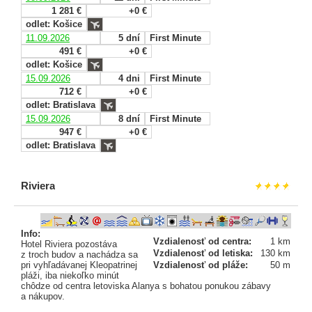
1 281 €
+0 €
odlet: Košice
11.09.2026
5 dní
First Minute
491 €
+0 €
odlet: Košice
15.09.2026
4 dni
First Minute
712 €
+0 €
odlet: Bratislava
15.09.2026
8 dní
First Minute
947 €
+0 €
odlet: Bratislava
Riviera
Info:
Vzdialenosť od centra:
1 km
Hotel Riviera pozostáva
Vzdialenosť od letiska:
130 km
z troch budov a nachádza sa
pri vyhľadávanej Kleopatrinej
Vzdialenosť od pláže:
50 m
pláži, iba niekoľko minút
chôdze od centra letoviska Alanya s bohatou ponukou zábavy
a nákupov.