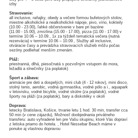
izby
Stravovanie:
all inclusive, raňajky, obedy a večere formou bufetových stolov,
miestne alkoholické a nealkoholické nápoje, pivo, víno, kokteily
(10.00 - 23.00), ľahké občerstvenie v bare pri bazéne
(11.00 - 15.00), zmrzlina (15.00 - 17.00), pizza (11.00 - 17.00) v
termíne 10.06 – 10.09., 1x za týždeň tematická večera (nutná
rezervácia) v termíne 10.06 – 10.09., Služby all inclusive,
otváracie časy a prevádzka stravovacích služieb môžu počas
sezóny podliehať menším zmenám.
Pláž:
priestranná, dlhá, piesočnatá s pozvoľným vstupom do mora,
ležadlá a slnečníky (za poplatok)
Šport a zábava:
animácie pre deti a dospelých, mini club (4 - 12 rokov), mini disco,
stolný tenis, aerobic, vodná gymnastika, vodné pólo a i., aquapark
v letovisku, vodné bicykle, vodné skútre (za poplatok), vodné
športy na pláži (za poplatok), bary a diskotéky v okolí
Doprava:
letecky Bratislava, Košice, trvanie letu 1 hod. 30 min, transfer cca
50 min (v cene zájazdu), Možnosť doobjednania privátneho
transferu: auto vyhradené len pre Vašu skupinu, ktoré Vás dopraví
z letiska priamo do hotela. , Hotel Nessebar Beach máme v
ponuke aj vlastnou dopravou