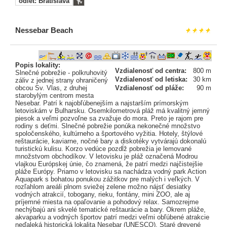
odlet: Bratislava
Nessebar Beach
Popis lokality:
Vzdialenosť od centra:
800 m
Slnečné pobrežie - polkruhovitý
Vzdialenosť od letiska:
30 km
záliv z jednej strany ohraničený
obcou Sv. Vlas, z druhej
Vzdialenosť od pláže:
90 m
starobylým centrom mesta
Nesebar. Patrí k najobľúbenejším a najstarším prímorským
letoviskám v Bulharsku. Osemkilometrová pláž má kvalitný jemný
piesok a veľmi pozvoľne sa zvažuje do mora. Preto je rajom pre
rodiny s deťmi. Slnečné pobrežie ponúka nekonečné množstvo
spoločenského, kultúrneho a športového vyžitia. Hotely, štýlové
reštaurácie, kaviarne, nočné bary a diskotéky vytvárajú dokonalú
turistickú kulisu. Korzo vedúce pozdĺž pobrežia je lemované
množstvom obchodíkov. V letovisku je pláž označená Modrou
vlajkou Európskej únie, čo znamená, že patrí medzi najčistejšie
pláže Európy. Priamo v letovisku sa nachádza vodný park Action
Aquapark s bohatou ponukou zážitkov pre malých i veľkých. V
rozľahlom areáli plnom sviežej zelene možno nájsť desiatky
vodných atrakcií, tobogany, rieku, fontány, mini ZOO, ale aj
príjemné miesta na opaľovanie a pohodový relax. Samozrejme
nechýbajú ani skvelé tematické reštaurácie a bary. Okrem pláže,
akvaparku a vodných športov patrí medzi veľmi obľúbené atrakcie
neďaleká historická lokalita Nesebar (UNESCO). Staré drevené