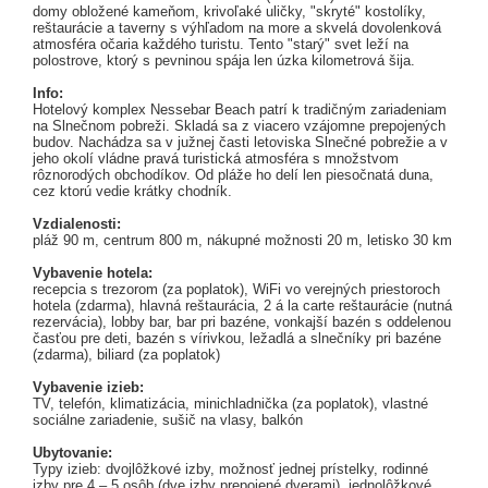
domy obložené kameňom, krivoľaké uličky, "skryté" kostolíky,
reštaurácie a taverny s výhľadom na more a skvelá dovolenková
atmosféra očaria každého turistu. Tento "starý" svet leží na
polostrove, ktorý s pevninou spája len úzka kilometrová šija.
Info:
Hotelový komplex Nessebar Beach patrí k tradičným zariadeniam
na Slnečnom pobreži. Skladá sa z viacero vzájomne prepojených
budov. Nachádza sa v južnej časti letoviska Slnečné pobrežie a v
jeho okolí vládne pravá turistická atmosféra s množstvom
rôznorodých obchodíkov. Od pláže ho delí len piesočnatá duna,
cez ktorú vedie krátky chodník.
Vzdialenosti:
pláž 90 m, centrum 800 m, nákupné možnosti 20 m, letisko 30 km
Vybavenie hotela:
recepcia s trezorom (za poplatok), WiFi vo verejných priestoroch
hotela (zdarma), hlavná reštaurácia, 2 á la carte reštaurácie (nutná
rezervácia), lobby bar, bar pri bazéne, vonkajší bazén s oddelenou
časťou pre deti, bazén s vírivkou, ležadlá a slnečníky pri bazéne
(zdarma), biliard (za poplatok)
Vybavenie izieb:
TV, telefón, klimatizácia, minichladnička (za poplatok), vlastné
sociálne zariadenie, sušič na vlasy, balkón
Ubytovanie:
Typy izieb: dvojlôžkové izby, možnosť jednej prístelky, rodinné
izby pre 4 – 5 osôb (dve izby prepojené dverami), jednolôžkové