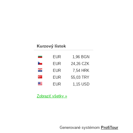
Kurzový lístok
EUR
1,96 BGN
EUR
24,26 CZK
EUR
7,54 HRK
EUR
55,03 TRY
EUR
1,15 USD
Zobraziť všetky »
Generované systémom
ProfiTour