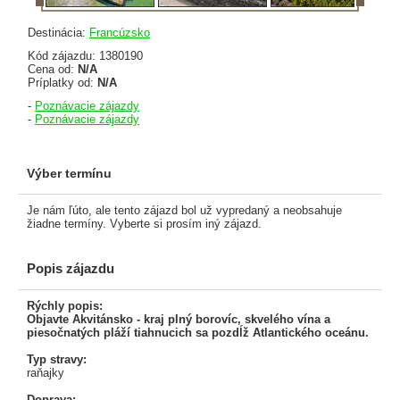
Destinácia:
Francúzsko
Kód zájazdu: 1380190
Cena od:
N/A
Príplatky od:
N/A
-
Poznávacie zájazdy
-
Poznávacie zájazdy
Výber termínu
Je nám ľúto, ale tento zájazd bol už vypredaný a neobsahuje
žiadne termíny. Vyberte si prosím iný zájazd.
Popis zájazdu
Rýchly popis:
Objavte Akvitánsko - kraj plný borovíc, skvelého vína a
piesočnatých pláží tiahnucich sa pozdĺž Atlantického oceánu.
Typ stravy:
raňajky
Doprava: