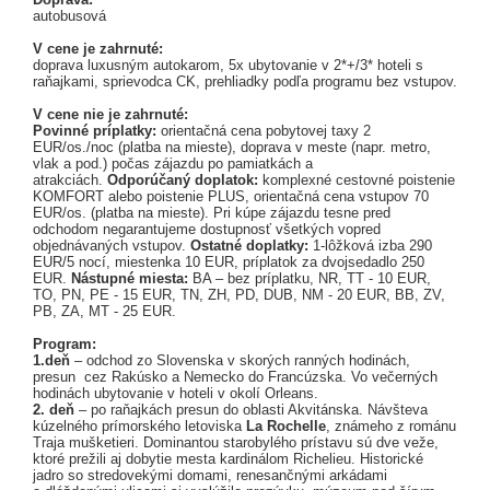
autobusová
V cene je zahrnuté:
doprava luxusným autokarom, 5x ubytovanie v 2*+/3* hoteli s
raňajkami, sprievodca CK, prehliadky podľa programu bez vstupov.
V cene nie je zahrnuté:
Povinné príplatky:
orientačná cena pobytovej taxy 2
EUR/os./noc (platba na mieste), doprava v meste (napr. metro,
vlak a pod.) počas zájazdu po pamiatkách a
atrakciách.
Odporúčaný doplatok:
komplexné cestovné poistenie
KOMFORT alebo poistenie PLUS, orientačná cena vstupov 70
EUR/os. (platba na mieste).
Pri kúpe zájazdu tesne pred
odchodom negarantujeme dostupnosť všetkých vopred
objednávaných vstupov.
Ostatné doplatky:
1-lôžková izba 290
EUR/5 nocí, miestenka 10 EUR, príplatok za dvojsedadlo 250
EUR.
Nástupné miesta:
BA – bez príplatku, NR, TT - 10 EUR,
TO, PN, PE - 15 EUR, TN, ZH, PD, DUB, NM - 20 EUR, BB, ZV,
PB, ZA, MT - 25 EUR.
Program:
1.deň
– odchod zo Slovenska v skorých ranných hodinách,
presun cez Rakúsko a Nemecko do Francúzska. Vo večerných
hodinách ubytovanie v hoteli v okolí Orleans.
2. deň
– po raňajkách presun do oblasti Akvitánska. Návšteva
kúzelného prímorského letoviska
La Rochelle
, známeho z románu
Traja mušketieri. Dominantou starobylého prístavu sú dve veže,
ktoré prežili aj dobytie mesta kardinálom Richelieu. Historické
jadro so stredovekými domami, renesančnými arkádami