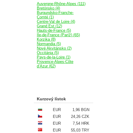
Auvergne-Rhône-Alpes (111)
Bretónsko (4)
Burgundsko-Franche-
Comté (1)
Centre-Val de Loire (4)
Grand Est (12)
Hauts-de-France (5)
Ile-de-France (Paríž) (65)
Korzika (8)
Normandia (5)
Nové Akvitánsko (2)
Occitánia (5)
Pays-de-la-Loire (1)
Provence-Alpes-Côte
d’Azur (62)
Kurzový lístok
EUR
1,96 BGN
EUR
24,26 CZK
EUR
7,54 HRK
EUR
55,03 TRY