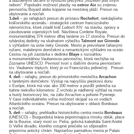
a dláždenými ulicami si vyslúžilo prezývku „múzeum pod šírym
nebom“. Popoludní možnosť plavby na
ostrov Aix
so známou
pevnosťou Boyard alebo kúpanie na mestskej pláži. Presun na
ubytovanie a nocľah.
3.deň
– po raňajkách presun do prístavu
Rochefort
, niekdajšieho
kráľovského arzenálu - strategické centrum francúzskeho
námorníctva, ktoré zriadil kráľ Ľudovít XIV. na stavbu, opravy a
zásobovanie vojenských lodí. Návšteva Corderie Royale,
monumentálnej 374 metrov dlhej lanárne zo 17.storočia. Presun do
rybárskej dedinky na skalnatom výbežku
Talmont sur Gironde
s výhľadom na ústie rieky Gironde. Mesto je prevoňané ťahavými
ružami, malebnými domčekmi a romantickými výhľadmi na oceán.
Cestou na juh zastávka v dedinke
Blaye
s rozsiahlou
a monumentálnou Vaubanovou pevnosťou, ktorá nechýba na
Zozname UNESCO. Pevnosť tvorí s ďalšími dvoma pevnosťami
tzv. Vaubanov triptych, ktorý je vo Francúzsku jedinečný. Presun
na ubytovanie a nocľah.
4. deň
– raňajky, presun do prímorského mestečka
Arcachon
s farebnými domčekmi. Výstup na najvyššiu pieskovú dunu
v Európe, ktorá má viac ako 100 metrov a pozdĺž pobrežia sa
tiahne niekoľko kilometrov. Z vrcholu je nádherný výhľad na more
a hustý borovicový les, na záliv Arcachon a pohorie Pyreneje.
V čase individuálneho voľna možnosť okúpať sa vo vodách
Atlantického oceánu. Presun na ubytovanie v oblasti Bordeaux
a nocľah.
5. deň
– raňajky, prehliadka historického centra mesta
Bordeaux
(UNESCO) – Burgundská brána pripomínajúca rímsky oblúk, place
de la Bourse, starý most sv. Petra, gotická katedrála Saint-André
či Veľké divadlo, ktorého vstupné priečelie so stĺporadím
pripomína antický chrám. Najstaršou pamiatkou mesta je Palais