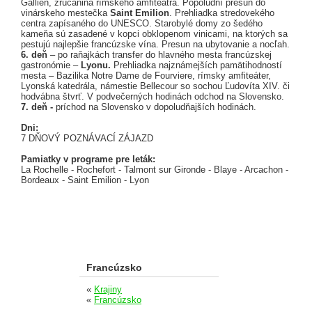
Gallien, zrúcanina rímskeho amfiteátra. Popoludní presun do
vinárskeho mestečka
Saint Emilion
. Prehliadka stredovekého
centra zapísaného do UNESCO. Starobylé domy zo šedého
kameňa sú zasadené v kopci obklopenom vinicami, na ktorých sa
pestujú najlepšie francúzske vína. Presun na ubytovanie a nocľah.
6. deň
– po raňajkách transfer do hlavného mesta francúzskej
gastronómie –
Lyonu.
Prehliadka najznámejších pamätihodností
mesta – Bazilika Notre Dame de Fourviere, rímsky amfiteáter,
Lyonská katedrála, námestie Bellecour so sochou Ľudovíta XIV. či
hodvábna štvrť. V podvečerných hodinách odchod na Slovensko.
7. deň -
príchod na Slovensko v dopoludňajších hodinách.
Dni:
7 DŇOVÝ POZNÁVACÍ ZÁJAZD
Pamiatky v programe pre leták:
La Rochelle - Rochefort - Talmont sur Gironde - Blaye - Arcachon -
Bordeaux - Saint Emilion - Lyon
Francúzsko
«
Krajiny
«
Francúzsko