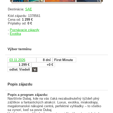
Destinácia:
SAE
Kód zájazdu: 1378561
Cena od:
1 299 €
Príplatky od:
0 €
-
Poznávacie zájazdy
-
Exotika
Výber termínu
03.11.2026
8 dní
First Minute
1 299 €
+0 €
odlet: Viedeň
Popis zájazdu
Popis a program zájazdu:
Navštívte Dubaj, kde na vás čaká nezabudnuteľný týždeň plný
zážitkov a fantastických atrakcií. Luxus, exotika, mrakodrapy,
megalomanské nákupné centrá, perfektné vyhliadky – to všetko
sa vynorí, keď sa povie Dubaj.