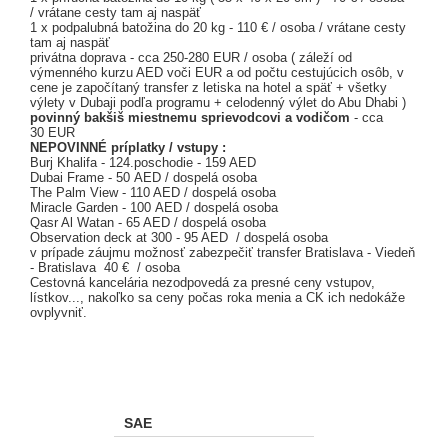
/ vrátane cesty tam aj naspäť
1 x podpalubná batožina do 20 kg - 110 € / osoba / vrátane cesty
tam aj naspäť
privátna doprava - cca 250-280 EUR / osoba ( záleží od
výmenného kurzu AED voči EUR a od počtu cestujúcich osôb, v
cene je započítaný transfer z letiska na hotel a späť + všetky
výlety v Dubaji podľa programu + celodenný výlet do Abu Dhabi )
povinný bakšiš
miestnemu sprievodcovi a vodičom
- cca
30 EUR
NEPOVINNÉ príplatky / vstupy :
Burj Khalifa - 124.poschodie - 159 AED
Dubai Frame - 50 AED / dospelá osoba
The Palm View - 110 AED / dospelá osoba
Miracle Garden - 100 AED / dospelá osoba
Qasr Al Watan - 65 AED / dospelá osoba
Observation deck at 300 - 95 AED / dospelá osoba
v prípade záujmu možnosť zabezpečiť transfer Bratislava - Viedeň
- Bratislava 40 € / osoba
Cestovná kancelária nezodpovedá za presné ceny vstupov,
lístkov..., nakoľko sa ceny počas roka menia a CK ich nedokáže
ovplyvniť.
SAE