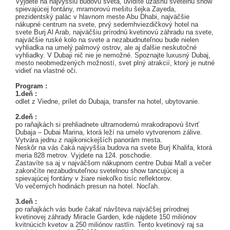
Vyjdete na najvyššiu budovu sveta, uvidíte úžasnú svetelnú show
spievajúcej fontány, mramorovú mešitu šejka Zayeda,
prezidentský palác v hlavnom meste Abu Dhabi, najväčšie
nákupné centrum na svete, prvý sedemhviezdičkový hotel na
svete Burj Al Arab, najväčšiu prírodnú kvetinovú záhradu na svete,
najväčšie ruské kolo na svete a nezabudnuteľnou bude nielen
vyhliadka na umelý palmový ostrov, ale aj ďalšie neskutočné
vyhliadky. V Dubaji nič nie je nemožné. Spoznajte luxusný Dubaj,
mesto neobmedzených možností, svet plný atrakcií, ktorý je nutné
vidieť na vlastné oči.
Program :
1.deň :
odlet z Viedne, prílet do Dubaja, transfer na hotel, ubytovanie.
2.deň :
po raňajkách si prehliadnete ultramodernú mrakodrapovú štvrť
Dubaja – Dubai Marina, ktorá leží na umelo vytvorenom zálive.
Vytvára jednu z najikonickejších panorám mesta.
Neskôr na vás čaká najvyššia budova na svete Burj Khalifa, ktorá
meria 828 metrov. Vyjdete na 124. poschodie.
Zastavíte sa aj v najväčšom nákupnom centre Dubai Mall a večer
zakončíte nezabudnuteľnou svetelnou show tancujúcej a
spievajúcej fontány v žiare niekoľko tisíc reflektorov.
Vo večerných hodinách presun na hotel. Nocľah.
3.deň :
po raňajkách vás bude čakať návšteva najväčšej prírodnej
kvetinovej záhrady Miracle Garden, kde nájdete 150 miliónov
kvitnúcich kvetov a 250 miliónov rastlín. Tento kvetinový raj sa