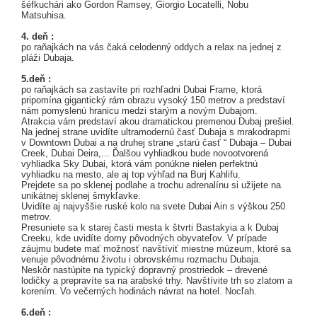
šéfkuchári ako Gordon Ramsey, Giorgio Locatelli, Nobu
Matsuhisa.
4. deň :
po raňajkách na vás čaká celodenný oddych a relax na jednej z
pláži Dubaja.
5.deň :
po raňajkách sa zastavíte pri rozhľadni Dubai Frame, ktorá
pripomína gigantický rám obrazu vysoký 150 metrov a predstaví
nám pomyslenú hranicu medzi starým a novým Dubajom.
Atrakcia vám predstaví akou dramatickou premenou Dubaj prešiel.
Na jednej strane uvidíte ultramodernú časť Dubaja s mrakodrapmi
v Downtown Dubai a na druhej strane „starú časť “ Dubaja – Dubai
Creek, Dubai Deira,... Ďalšou vyhliadkou bude novootvorená
vyhliadka Sky Dubai, ktorá vám ponúkne nielen perfektnú
vyhliadku na mesto, ale aj top výhľad na Burj Kahlifu.
Prejdete sa po sklenej podlahe a trochu adrenalínu si užijete na
unikátnej sklenej šmykľavke.
Uvidíte aj najvyššie ruské kolo na svete Dubai Ain s výškou 250
metrov.
Presuniete sa k starej časti mesta k štvrti Bastakyia a k Dubaj
Creeku, kde uvidíte domy pôvodných obyvateľov. V prípade
záujmu budete mať možnosť navštíviť miestne múzeum, ktoré sa
venuje pôvodnému životu i obrovskému rozmachu Dubaja.
Neskôr nastúpite na typický dopravný prostriedok – drevené
lodičky a prepravíte sa na arabské trhy. Navštívite trh so zlatom a
korením. Vo večerných hodinách návrat na hotel. Nocľah.
6.deň :