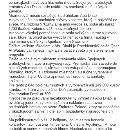
po raňajkách návšteva hlavného mesta Spojených arabských
emirátov Abu Dhabi, kde uvidíte rozprávkovú mešitu šejka
Zayeda.
Mramorovú mešitu označujú za drahokam Abu Dhabi.
V hlavnej sále sa nachádza slávny koberec, ktorý je najväčší na
svete. Má rozlohu 5762m2 a na jeho výrobe sa podieľalo naraz
1200 tkáčov. Koberec váži neuveriteľných 35 ton.
Vrcholom všetkej pompéznosti je séria veľkých lustrov v hlavnej
sále, ktoré na objednávku vyrobila nemecká firma Faustig v
spolupráci s rakúskym šperkárstvom Swarovski.
Ďalším veľkým lákadlom v Abu Dhabi je Prezidentský palác Qasr
Al Watan, patrí medzi najkrajšie paláce sveta a je stelesnením
prepychu.
Palác je oficiálnym miestom stretávania vlády Spojených
arabských emirátov a najvyššej rady. Prehliadka vás zavedie do
niekoľkých miestností, ale samotná vstupná sála je ohromujúca.
Mozaiky, ktorými sú zdobené miestnosti sú ručne vyrábané v
marockom štýle. Uvidíte aj miestnosť určenú na bankety,
knižnicu,...
Pre tento palác bolo navrhnutých a vyrobených asi 149 000 kusov
striebra, krištáľu a porcelánu. Deň zakončíte vyhliadkou z
Observation Deck at 300.
Predostrie sa pred vami nezabudnuteľný výhľad na Abu Dhabi a
uvidíte aj jeden z najluxusnejších a nákladmi na stavbu
najdrahších hotelov na svete Emirates Palace, ktorý sa nachádza
v okúzľujúcom zálive. Hotel splní požiadavky najnáročnejších
klientov.
Má polkilometrovú pláž, 2 heliporty, bol miestom konania
koncertov napr. Justina Timberlaka, Christiny Aguilery,... V hoteli
sa točili aj scény z mnohých filmov. Nachádza sa tu niekoľko