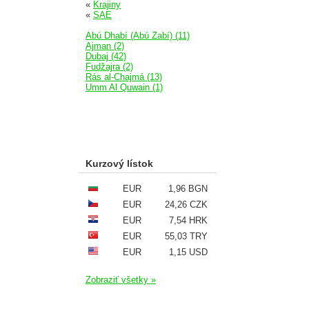
«
Krajiny
«
SAE
Abú Dhabí (Abú Zabí) (11)
Ajman (2)
Dubaj (42)
Fudžajra (2)
Rás al-Chajmá (13)
Umm Al Quwain (1)
Kurzový lístok
EUR
1,96 BGN
EUR
24,26 CZK
EUR
7,54 HRK
EUR
55,03 TRY
EUR
1,15 USD
Zobraziť všetky »