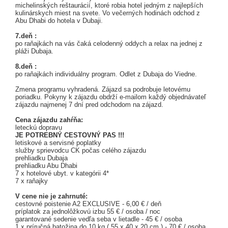
michelinských reštaurácií, ktoré robia hotel jedným z najlepších
kulinárskych miest na svete. Vo večerných hodinách odchod z
Abu Dhabi do hotela v Dubaji.
7.deň :
po raňajkách na vás čaká celodenný oddych a relax na jednej z
pláži Dubaja.
8.deň :
po raňajkách individuálny program. Odlet z Dubaja do Viedne.
Zmena programu vyhradená. Zájazd sa podrobuje letovému
poriadku. Pokyny k zájazdu obdrží e-mailom každý objednávateľ
zájazdu najmenej 7 dní pred odchodom na zájazd.
Cena zájazdu zahŕňa:
leteckú dopravu
JE POTREBNÝ CESTOVNÝ PAS !!!
letiskové a servisné poplatky
služby sprievodcu CK počas celého zájazdu
prehliadku Dubaja
prehliadku Abu Dhabi
7 x hotelové ubyt. v kategórii 4*
7 x raňajky
V cene nie je zahrnuté:
cestovné poistenie A2 EXCLUSIVE - 6,00 € / deň
príplatok za jednolôžkovú izbu 55 € / osoba / noc
garantované sedenie vedľa seba v lietadle - 45 € / osoba
1 x príručná batožina do 10 kg ( 55 x 40 x 20 cm ) - 70 € / osoba