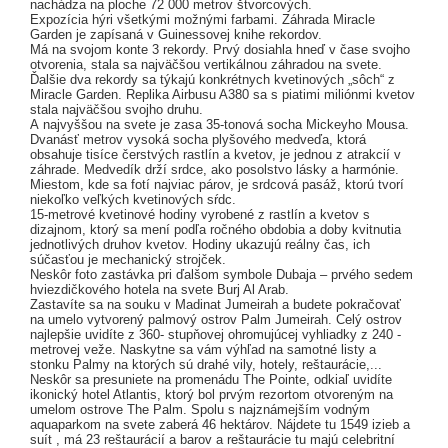
nachádza na ploche 72 000 metrov štvorcových.
Expozícia hýri všetkými možnými farbami. Záhrada Miracle
Garden je zapísaná v Guinessovej knihe rekordov.
Má na svojom konte 3 rekordy. Prvý dosiahla hneď v čase svojho
otvorenia, stala sa najväčšou vertikálnou záhradou na svete.
Ďalšie dva rekordy sa týkajú konkrétnych kvetinových „sôch“ z
Miracle Garden. Replika Airbusu A380 sa s piatimi miliónmi kvetov
stala najväčšou svojho druhu.
A najvyššou na svete je zasa 35-tonová socha Mickeyho Mousa.
Dvanásť metrov vysoká socha plyšového medveďa, ktorá
obsahuje tisíce čerstvých rastlín a kvetov, je jednou z atrakcií v
záhrade. Medvedík drží srdce, ako posolstvo lásky a harmónie.
Miestom, kde sa fotí najviac párov, je srdcová pasáž, ktorú tvorí
niekoľko veľkých kvetinových sŕdc.
15-metrové kvetinové hodiny vyrobené z rastlín a kvetov s
dizajnom, ktorý sa mení podľa ročného obdobia a doby kvitnutia
jednotlivých druhov kvetov. Hodiny ukazujú reálny čas, ich
súčasťou je mechanický strojček.
Neskôr foto zastávka pri ďalšom symbole Dubaja – prvého sedem
hviezdičkového hotela na svete Burj Al Arab.
Zastavíte sa na souku v Madinat Jumeirah a budete pokračovať
na umelo vytvorený palmový ostrov Palm Jumeirah. Celý ostrov
najlepšie uvidíte z 360- stupňovej ohromujúcej vyhliadky z 240 -
metrovej veže. Naskytne sa vám výhľad na samotné listy a
stonku Palmy na ktorých sú drahé vily, hotely, reštaurácie,...
Neskôr sa presuniete na promenádu The Pointe, odkiaľ uvidíte
ikonický hotel Atlantis, ktorý bol prvým rezortom otvoreným na
umelom ostrove The Palm. Spolu s najznámejším vodným
aquaparkom na svete zaberá 46 hektárov. Nájdete tu 1549 izieb a
suít , má 23 reštaurácií a barov a reštaurácie tu majú celebritní