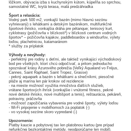
lôžkom, obývacia izba s kuchynským kútom, kúpeľňa so sprchou,
samostatné WC, krytá terasa, malá predzáhradka
Šport a relaxácia:
Vodný park 500 m2, vonkajší bazén (mimo hlavnú sezónu
vyhrievaný) s lehátkami a detským bazénikom, multifunkčné
športové ihrisko, vonkajšia dráha pre pétanque; tenisový kurt,
cyklotrasy (požičovňa v blízkosti*) v blízkosti centrum vodných
športov* – požičovňa kajakov, paddleboardov a windsurfov, výlety
loďou, plachetnicou, katamaránom
* služby za príplatok
Výhody a nevýhody:
- perfektný pre rodiny s deťmi, ale taktiež vynikajúci východiskový
bod pre všetkých, ktorí chcú odpočívať, a pritom jednoducho
spoznávať krásy Azurového pobrežia (Veľký Aqualand vo Fréjus,
Cannes, Saint Raphael, Saint Tropez, Grasse)
- pekný aquapark a bazén s lehátkami a slnečníkmi, piesočné
pláže aj marína len pár krokov od rezidencie
- na mieste možnosť využitia množstva ďalších služieb,
vrátane športových ihrísk (vonkajšie i vnútorné fitness, pekné
nové detské ihrisko, nové multišport a tenis), reštaurácia, pekáreň,
potraviny, práčovňa
- možnosť zapožičania vybavenia pre vodné športy, výlety loďou
- Wi-Fi pripojenie v mobilhomoch za poplatok (-)
- vo vysokej sezóne skoro vypredané (-)
Upozornenie:
Platby kaucie a pobytovej tax len platobnou kartou (pre prípad
nefunkčnej bezkontaktnej metódy, neodporúčame len mobil).