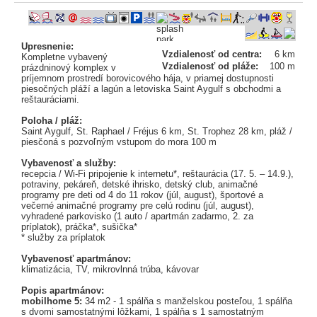
Upresnenie:
Vzdialenosť od centra:
6 km
Kompletne vybavený
Vzdialenosť od pláže:
100 m
prázdninový komplex v
príjemnom prostredí borovicového hája, v priamej dostupnosti
piesočných pláží a lagún a letoviska Saint Aygulf s obchodmi a
reštauráciami.
Poloha / pláž:
Saint Aygulf, St. Raphael / Fréjus 6 km, St. Trophez 28 km, pláž /
piesčoná s pozvoľným vstupom do mora 100 m
Vybavenosť a služby:
recepcia / Wi-Fi pripojenie k internetu*, reštaurácia (17. 5. – 14.9.),
potraviny, pekáreň, detské ihrisko, detský club, animačné
programy pre deti od 4 do 11 rokov (júl, august), športové a
večerné animačné programy pre celú rodinu (júl, august),
vyhradené parkovisko (1 auto / apartmán zadarmo, 2. za
príplatok), práčka*, sušička*
* služby za príplatok
Vybavenosť apartmánov:
klimatizácia, TV, mikrovlnná trúba, kávovar
Popis apartmánov:
mobilhome 5:
34 m2 - 1 spálňa s manželskou posteľou, 1 spálňa
s dvomi samostatnými lôžkami, 1 spálňa s 1 samostatným