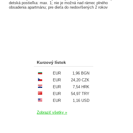
detská postieľka: max. 1; nie je možná nad rámec plného
obsadenia apartmánu; pre dieťa do nedovŕšených 2 rokov
Kurzový lístok
EUR
1,96 BGN
EUR
24,20 CZK
EUR
7,54 HRK
EUR
54,97 TRY
EUR
1,16 USD
Zobraziť všetky »