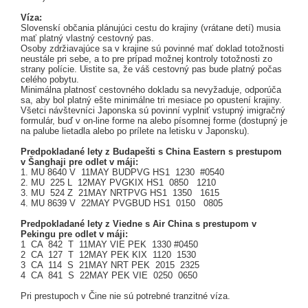
Víza:
Slovenskí občania plánujúci cestu do krajiny (vrátane detí) musia
mať platný vlastný cestovný pas.
Osoby zdržiavajúce sa v krajine sú povinné mať doklad totožnosti
neustále pri sebe, a to pre prípad možnej kontroly totožnosti zo
strany polície. Uistite sa, že váš cestovný pas bude platný počas
celého pobytu.
Minimálna platnosť cestovného dokladu sa nevyžaduje, odporúča
sa, aby bol platný ešte minimálne tri mesiace po opustení krajiny.
Všetci návštevníci Japonska sú povinní vyplniť vstupný imigračný
formulár, buď v on-line forme na alebo písomnej forme (dostupný je
na palube lietadla alebo po prílete na letisku v Japonsku).
Predpokladané lety z Budapešti s China Eastern s prestupom
v Šanghaji pre odlet v máji:
1. MU 8640 V 11MAY BUDPVG HS1 1230 #0540
2. MU 225 L 12MAY PVGKIX HS1 0850 1210
3. MU 524 Z 21MAY NRTPVG HS1 1350 1615
4. MU 8639 V 22MAY PVGBUD HS1 0150 0805
Predpokladané lety z Viedne s Air China s prestupom v
Pekingu pre odlet v máji:
1 CA 842 T 11MAY VIE PEK 1330 #0450
2 CA 127 T 12MAY PEK KIX 1120 1530
3 CA 114 S 21MAY NRT PEK 2015 2325
4 CA 841 S 22MAY PEK VIE 0250 0650
Pri prestupoch v Čine nie sú potrebné tranzitné víza.