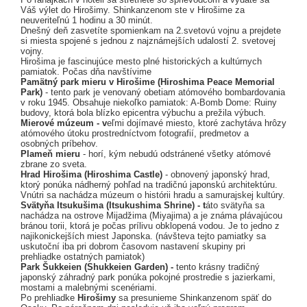
Váš výlet do Hirošimy. Shinkanzenom ste v Hirošime za
neuveriteľnú 1 hodinu a 30 minút.
Dnešný deň zasvetíte spomienkam na 2.svetovú vojnu a prejdete
si miesta spojené s jednou z najznámejších udalostí 2. svetovej
vojny.
Hirošima je fascinujúce mesto plné historických a kultúrnych
pamiatok. Počas dňa navštívime
Pamätný park mieru v Hirošime (Hiroshima Peace Memorial
Park)
- tento park je venovaný obetiam atómového bombardovania
v roku 1945. Obsahuje niekoľko pamiatok: A-Bomb Dome: Ruiny
budovy, ktorá bola blízko epicentra výbuchu a prežila výbuch.
Mierové múzeum - v
eľmi dojímavé miesto, ktoré zachytáva hrôzy
atómového útoku prostredníctvom fotografií, predmetov a
osobných príbehov.
Plameň mieru
- horí, kým nebudú odstránené všetky atómové
zbrane zo sveta.
Hrad Hirošima (Hiroshima Castle)
- obnovený japonský hrad,
ktorý ponúka nádherný pohľad na tradičnú japonskú architektúru.
Vnútri sa nachádza múzeum o histórii hradu a samurajskej kultúry.
Svätyňa Itsukušima (Itsukushima Shrine) - t
áto svätyňa sa
nachádza na ostrove Mijadžima (Miyajima) a je známa plávajúcou
bránou torii, ktorá je počas prílivu obklopená vodou. Je to jedno z
najikonickejších miest Japonska. (návšteva tejto pamiatky sa
uskutoční iba pri dobrom časovom nastavení skupiny pri
prehliadke ostatných pamiatok)
Park Šukkeien (Shukkeien Garden) -
tento krásny tradičný
japonský záhradný park ponúka pokojné prostredie s jazierkami,
mostami a malebnými scenériami.
Po prehliadke
Hirošimy
sa presunieme Shinkanzenom späť do