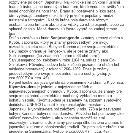
rozptýlené po celom Japonsku. Najikonickejším prvkom Fushimi
Inari sú tisíce jasne červených brán torii, ktoré vedú cez svätyňu a
lesné chodníky na horu Inari. Brány sú postavené blízko seba,
čím vytvárajú tunelový efekt, ktorý je veľmi populárny medzi
turistami a fotografmi. Každá brána bola darovaná rôznymi
osobami alebo firmami ako prejav vďaky za ich prosperitu alebo za
splnené priania. Mená darcov sú často vyryté na zadnej strane
brán.
Ďalšou zastávkou bude
Sanjusangendo -
známy zenový chrám v
Kyote, Japonsko, ktorý je známy predovšetkým pre svoju
rozsiahlu zbierku soch Bohyne Kannon a pre svoju architektúru.
Celý názov chrámu je Rengeo-in, ale je bežne známy ako
Sanjusangendo (čo znamená "chrám s 33 chrbtami").
Sanjusangendo bol založený v roku 1164 na príkaz cisára Go-
Shirakawa. Pôvodná budova bola zničená požiarom a chrám bol
následne prestavaný v rokoch 1266–1269. Dnes je známy
predovšetkým pre svoju impozantnú halu a sochy. (vstup je
cca.600JPY = cca. 4€)
Po prehliadke Sanjusangendo sa presunieme ku chrámu Kiyomizu.
Kiyomizu-dera
je jedným z najvýznamnejších a
najnavštevovanejších chrámov v Kyote, Japonsko. Je známy pre
svoju impozantnú architektúru, nádherný výhľad na mesto a
bohatú históriu. Kiyomizu-dera je zaradený na zoznam svetového
dedičstva UNESCO a patrí k najikonickejším miestam v
Japonsku. Kiyomizu-dera bol založený v roku 778 a je zasvätený
bohyni Kannon, bohyni milosrdenstva. Pôvodne bol postavený ako
súčasť zenového chrámu, ale v priebehu storočí sa stal
nezávislým chrámom. Je známy pre svoju dlhú históriu a prínos k
japonskej kultúrne a náboženskej tradícii. Po prehliadke chrámu sa
prejdete na Sannenzaka. (vstup je cca.600JPY = cca. 4€)