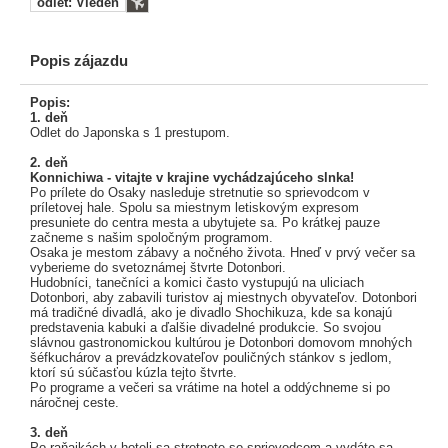
odlet: Viedeň
Popis zájazdu
Popis:
1. deň
Odlet do Japonska s 1 prestupom.
2. deň
Konnichiwa - vitajte v krajine vychádzajúceho slnka!
Po prílete do Osaky nasleduje stretnutie so sprievodcom v
príletovej hale. Spolu sa miestnym letiskovým expresom
presuniete do centra mesta a ubytujete sa. Po krátkej pauze
začneme s našim spoločným programom.
Osaka je mestom zábavy a nočného života. Hneď v prvý večer sa
vyberieme do svetoznámej štvrte Dotonbori.
Hudobníci, tanečníci a komici často vystupujú na uliciach
Dotonbori, aby zabavili turistov aj miestnych obyvateľov. Dotonbori
má tradičné divadlá, ako je divadlo Shochikuza, kde sa konajú
predstavenia kabuki a ďalšie divadelné produkcie. So svojou
slávnou gastronomickou kultúrou je Dotonbori domovom mnohých
šéfkuchárov a prevádzkovateľov pouličných stánkov s jedlom,
ktorí sú súčasťou kúzla tejto štvrte.
Po programe a večeri sa vrátime na hotel a oddýchneme si po
náročnej ceste.
3. deň
Po raňajkách v hoteli sa stretnete so sprievodcom a vydáte sa