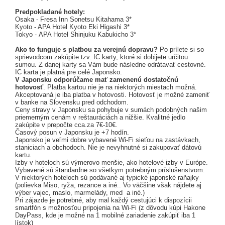
Predpokladané hotely:
Osaka - Fresa Inn Sonetsu Kitahama 3*
Kyoto - APA Hotel Kyoto Eki Higashi 3*
Tokyo - APA Hotel Shinjuku Kabukicho 3*
Ako to funguje s platbou za verejnú dopravu?
Po prílete si so
sprievodcom zakúpite tzv. IC karty, ktoré si dobijete určitou
sumou. Z danej karty sa Vám bude následne odrátavať cestovné.
IC karta je platná pre celé Japonsko.
V Japonsku odporúčame mať zamenenú dostatočnú
hotovosť
. Platba kartou nie je na niektorých miestach možná.
Akceptovaná je iba platba v hotovosti. Hotovosť je možné zameniť
v banke na Slovensku pred odchodom.
Ceny stravy v Japonsku sa pohybuje v sumách podobných našim
priemerným cenám v reštauráciách a nižšie. Kvalitné jedlo
zakúpite v prepočte cca.za 7€-10€.
Časový posun v Japonsku je +7 hodín.
Japonsko je veľmi dobre vybavené Wi-Fi sieťou na zastávkach,
staniciach a obchodoch. Nie je nevyhnutné si zakupovať dátovú
kartu.
Izby v hoteloch sú výmerovo menšie, ako hotelové izby v Európe.
Vybavené sú štandardne so všetkym potrebným príslušenstvom.
V niektorých hoteloch sú podávané aj typické japonské raňajky
(polievka Miso, ryža, rezance a iné.. Vo väčšine však nájdete aj
výber vajec, maslo, marmelády, med a iné.)
Pri zájazde je potrebné, aby mal každý cestujúci k dispozícii
smartfón s možnosťou pripojenia na Wi-Fi (z dôvodu kúpi Hakone
DayPass, kde je možné na 1 mobilné zariadenie zakúpiť iba 1
lístok)