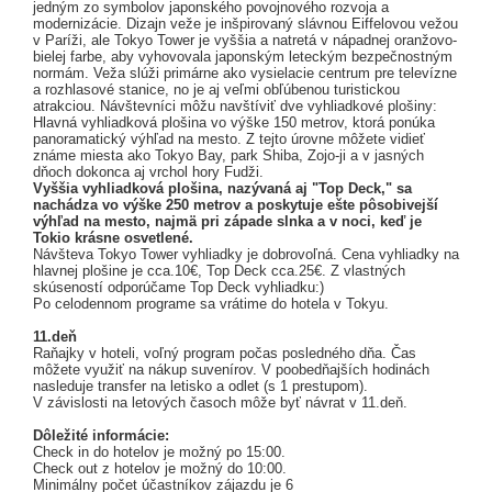
jedným zo symbolov japonského povojnového rozvoja a
modernizácie. Dizajn veže je inšpirovaný slávnou Eiffelovou vežou
v Paríži, ale Tokyo Tower je vyššia a natretá v nápadnej oranžovo-
bielej farbe, aby vyhovovala japonským leteckým bezpečnostným
normám. Veža slúži primárne ako vysielacie centrum pre televízne
a rozhlasové stanice, no je aj veľmi obľúbenou turistickou
atrakciou. Návštevníci môžu navštíviť dve vyhliadkové plošiny:
Hlavná vyhliadková plošina vo výške 150 metrov, ktorá ponúka
panoramatický výhľad na mesto. Z tejto úrovne môžete vidieť
známe miesta ako Tokyo Bay, park Shiba, Zojo-ji a v jasných
dňoch dokonca aj vrchol hory Fudži.
Vyššia vyhliadková plošina, nazývaná aj "Top Deck," sa
nachádza vo výške 250 metrov a poskytuje ešte pôsobivejší
výhľad na mesto, najmä pri západe slnka a v noci, keď je
Tokio krásne osvetlené.
Návšteva Tokyo Tower vyhliadky je dobrovoľná. Cena vyhliadky na
hlavnej plošine je cca.10€, Top Deck cca.25€. Z vlastných
skúseností odporúčame Top Deck vyhliadku:)
Po celodennom programe sa vrátime do hotela v Tokyu.
11.deň
Raňajky v hoteli, voľný program počas posledného dňa. Čas
môžete využiť na nákup suvenírov. V poobedňajších hodinách
nasleduje transfer na letisko a odlet (s 1 prestupom).
V závislosti na letových časoch môže byť návrat v 11.deň.
Dôležité informácie:
Check in do hotelov je možný po 15:00.
Check out z hotelov je možný do 10:00.
Minimálny počet účastníkov zájazdu je 6