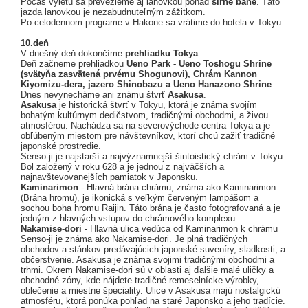
Počas výletu sa prevezieme aj lanovkou ponad
sírne bane
. Táto
jazda lanovkou je nezabudnuteľným zážitkom.
Po celodennom programe v Hakone sa vrátime do hotela v Tokyu.
10.deň
V dnešný deň dokončíme
prehliadku Tokya
.
Deň začneme prehliadkou
Ueno Park - Ueno Toshogu Shrine
(svätyňa zasvätená prvému Shogunovi), Chrám Kannon
Kiyomizu-dera, jazero Shinobazu a Ueno Hanazono Shrine
.
Dnes nevynecháme ani známu štvrť
Asakusa
.
Asakusa
je historická štvrť v Tokyu, ktorá je známa svojím
bohatým kultúrnym dedičstvom, tradičnými obchodmi, a živou
atmosférou. Nachádza sa na severovýchode centra Tokya a je
obľúbeným miestom pre návštevníkov, ktorí chcú zažiť tradičné
japonské prostredie.
Senso-ji je najstarší a najvýznamnejší šintoistický chrám v Tokyu.
Bol založený v roku 628 a je jednou z najväčších a
najnavštevovanejších pamiatok v Japonsku.
Kaminarimon
- Hlavná brána chrámu, známa ako Kaminarimon
(Brána hromu), je ikonická s veľkým červeným lampášom a
sochou boha hromu Raijin. Táto brána je často fotografovaná a je
jedným z hlavných vstupov do chrámového komplexu.
Nakamise-dori -
Hlavná ulica vedúca od Kaminarimon k chrámu
Senso-ji je známa ako Nakamise-dori. Je plná tradičných
obchodov a stánkov predávajúcich japonské suveníry, sladkosti, a
občerstvenie. Asakusa je známa svojimi tradičnými obchodmi a
trhmi. Okrem Nakamise-dori sú v oblasti aj ďalšie malé uličky a
obchodné zóny, kde nájdete tradičné remeselnícke výrobky,
oblečenie a miestne špeciality. Ulice v Asakusa majú nostalgickú
atmosféru, ktorá ponúka pohľad na staré Japonsko a jeho tradície.