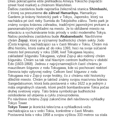
Dnes pokračujeme ešte prehliadkou Ameya Yokocho (najväčší
street food market) a chrámom Marishiten.
Ďalšou zastávkou bude najstaršia železničná stanica
Shimbashi,
z ktorej sa presunieme
do záhrad Hamarikyu.
Hamarikyu
Gardens je krásny historický park v Tokyu, Japonsko, ktorý sa
nachádza pri ústí rieky Sumida do Tokijského zálivu. Tento park je
známy svojou krásnou záhradou, tradičnými japonskými prvkami a
panoramatickými výhľadmi na mesto. Je to obľúbené miesto na
relaxáciu a vychutnávanie krás prírody v srdci moderného Tokya.
Našou poslednou zastávkou bude
Akabanebashi
. Navštívime
chrám
Zojoji
, ktorý je významný budhistický chrám sekty Jodo
(Čistá krajina), nachádzajúci sa v časti Minato v Tokiu. Chrám má
dlhú históriu, ktorá siaha až do roku 1393, hoci na svoje súčasné
miesto bol presunutý v roku 1598, keď Tokugawa Ieyasu,
zakladateľ šógunátu Tokugawa, vybral Zojo-ji ako rodinný chrám
šógunátu. Chrám sa tak stal hlavným centrom budhizmu v období
Edo (1603-1868). Jednou z najvýznamnejších častí chrámu je
mauzóleum šógunov z rodu Tokugawa, kde sú pochovaní niektorí
členovia tejto vplyvnej rodiny. Celkom šesť šógunov z rodu
Tokugawa má v Zojo-ji svoje hrobky, čo z chrámu robí historicky
dôležité miesto. Chrám je taktiež známy svojou masívnou bránou
Sangedatsumon, ktorá bola postavená v roku 1622 a je jedným z
mála originálnych stavieb, ktoré prežili bombardovanie Tokia počas
druhej svetovej vojny. Táto brána symbolizuje budhistické
oslobodenie od utrpenia a cyklu znovuzrodenia.
Po návšteve chrámu Zojoji zakončíme deň návštevou vyhliadky
Tokyo Tower.
Tokyo Tower
je ikonická televízna a vyhliadková veža
nachádzajúca sa v srdci Tokia, konkrétne v časti Minato.
Postavená bola v roku 1958 a svojou výškou 333 metrov sa stala