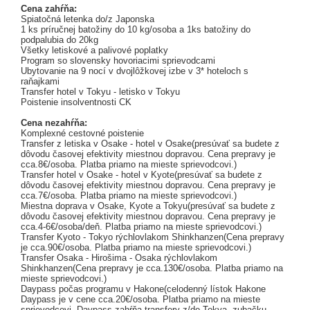
Cena zahŕňa:
Spiatočná letenka do/z Japonska
1 ks príručnej batožiny do 10 kg/osoba a 1ks batožiny do
podpalubia do 20kg
Všetky letiskové a palivové poplatky
Program so slovensky hovoriacimi sprievodcami
Ubytovanie na 9 nocí v dvojlôžkovej izbe v 3* hoteloch s
raňajkami
Transfer hotel v Tokyu - letisko v Tokyu
Poistenie insolventnosti CK
Cena nezahŕňa:
Komplexné cestovné poistenie
Transfer z letiska v Osake - hotel v Osake(presúvať sa budete z
dôvodu časovej efektivity miestnou dopravou. Cena prepravy je
cca.8€/osoba. Platba priamo na mieste sprievodcovi.)
Transfer hotel v Osake - hotel v Kyote(presúvať sa budete z
dôvodu časovej efektivity miestnou dopravou. Cena prepravy je
cca.7€/osoba. Platba priamo na mieste sprievodcovi.)
Miestna doprava v Osake, Kyote a Tokyu(presúvať sa budete z
dôvodu časovej efektivity miestnou dopravou. Cena prepravy je
cca.4-6€/osoba/deň. Platba priamo na mieste sprievodcovi.)
Transfer Kyoto - Tokyo rýchlovlakom Shinkhanzen(Cena prepravy
je cca.90€/osoba. Platba priamo na mieste sprievodcovi.)
Transfer Osaka - Hirošima - Osaka rýchlovlakom
Shinkhanzen(Cena prepravy je cca.130€/osoba. Platba priamo na
mieste sprievodcovi.)
Daypass počas programu v Hakone(celodenný lístok Hakone
Daypass je v cene cca.20€/osoba. Platba priamo na mieste
sprievodcovi. Daypass zahŕňa transfery z/do Tokya, zubačku,