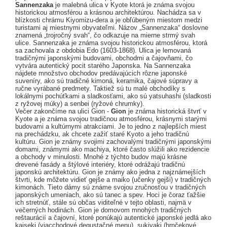
Sannenzaka
je malebná ulica v Kyote ktorá je známa svojou
historickou atmosférou a krásnou architektúrou. Nachádza sa v
blízkosti chrámu Kiyomizu-dera a je obľúbeným miestom medzi
turistami aj miestnymi obyvateľmi. Názov „Sannenzaka“ doslovne
znamená „trojročný svah“, čo odkazuje na mierne strmý svah
ulice. Sannenzaka je známa svojou historickou atmosférou, ktorá
sa zachovala z obdobia Edo (1603-1868). Ulica je lemovaná
tradičnými japonskými budovami, obchodmi a čajovňami, čo
vytvára autentický pocit starého Japonska. Na Sannenzaka
nájdete množstvo obchodov predávajúcich rôzne japonské
suveníry, ako sú tradičné kimoná, keramika, čajové súpravy a
ručne vyrábané predmety. Taktiež sú tu malé obchodíky s
lokálnymi pochúťkami a sladkosťami, ako sú yatsuhashi (sladkosti
z ryžovej múky) a senbei (ryžové chrumky).
Večer zakončíme na ulici Gion -
Gion
je známa historická štvrť v
Kyote a je známa svojou tradičnou atmosférou, krásnymi starými
budovami a kultúrnymi atrakciami. Je to jedno z najlepších miest
na prechádzku, ak chcete zažiť staré Kyoto a jeho tradičnú
kultúru. Gion je známy svojimi zachovalými tradičnými japonskými
domami, známymi ako machiya, ktoré často slúžili ako rezidencie
a obchody v minulosti. Mnohé z týchto budov majú krásne
drevené fasády a štýlové interiéry, ktoré odrážajú tradičnú
japonskú architektúru. Gion je známy ako jedna z najznámejších
štvrti, kde môžete vidieť gejše a maiko (učenky gejši) v tradičných
kimonách. Tieto dámy sú známe svojou zručnosťou v tradičných
japonských umeniach, ako sú tanec a spev. Hoci je čoraz ťažšie
ich stretnúť, stále sú občas viditeľné v tejto oblasti, najmä v
večerných hodinách. Gion je domovom mnohých tradičných
reštaurácií a čajovní, ktoré ponúkajú autentické japonské jedlá ako
kaiseki (viacchodové degustačné menu), sukiyaki (hrnčekové