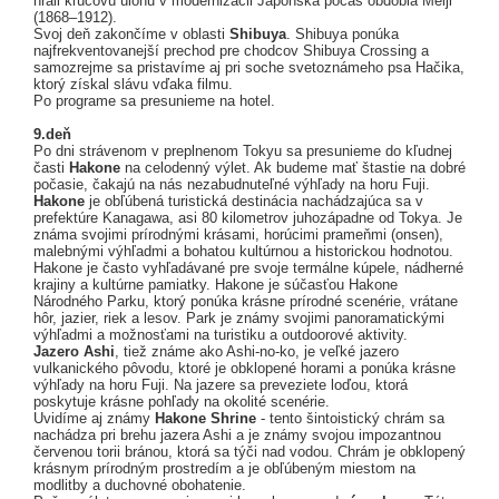
hráli kľúčovú úlohu v modernizácii Japonska počas obdobia Meiji
(1868–1912).
Svoj deň zakončíme v oblasti
Shibuya
. Shibuya ponúka
najfrekventovanejší prechod pre chodcov Shibuya Crossing a
samozrejme sa pristavíme aj pri soche svetoznámeho psa Hačika,
ktorý získal slávu vďaka filmu.
Po programe sa presunieme na hotel.
9.deň
Po dni strávenom v preplnenom Tokyu sa presunieme do kľudnej
časti
Hakone
na celodenný výlet. Ak budeme mať štastie na dobré
počasie, čakajú na nás nezabudnuteľné výhľady na horu Fuji.
Hakone
je obľúbená turistická destinácia nachádzajúca sa v
prefektúre Kanagawa, asi 80 kilometrov juhozápadne od Tokya. Je
známa svojimi prírodnými krásami, horúcimi prameňmi (onsen),
malebnými výhľadmi a bohatou kultúrnou a historickou hodnotou.
Hakone je často vyhľadávané pre svoje termálne kúpele, nádherné
krajiny a kultúrne pamiatky. Hakone je súčasťou Hakone
Národného Parku, ktorý ponúka krásne prírodné scenérie, vrátane
hôr, jazier, riek a lesov. Park je známy svojimi panoramatickými
výhľadmi a možnosťami na turistiku a outdoorové aktivity.
Jazero Ashi
, tiež známe ako Ashi-no-ko, je veľké jazero
vulkanického pôvodu, ktoré je obklopené horami a ponúka krásne
výhľady na horu Fuji. Na jazere sa preveziete loďou, ktorá
poskytuje krásne pohľady na okolité scenérie.
Uvidíme aj známy
Hakone Shrine
- tento šintoistický chrám sa
nachádza pri brehu jazera Ashi a je známy svojou impozantnou
červenou torii bránou, ktorá sa týči nad vodou. Chrám je obklopený
krásnym prírodným prostredím a je obľúbeným miestom na
modlitby a duchovné obohatenie.