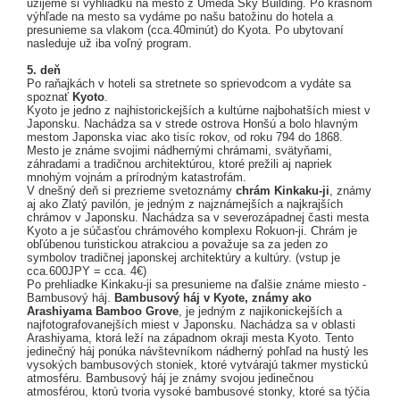
užijeme si vyhliadku na mesto z Umeda Sky Building. Po krásnom
výhľade na mesto sa vydáme po našu batožinu do hotela a
presunieme sa vlakom (cca.40minút) do Kyota. Po ubytovaní
nasleduje už iba voľný program.
5. deň
Po raňajkách v hoteli sa stretnete so sprievodcom a vydáte sa
spoznať
Kyoto
.
Kyoto je jedno z najhistorickejších a kultúrne najbohatších miest v
Japonsku. Nachádza sa v strede ostrova Honšú a bolo hlavným
mestom Japonska viac ako tisíc rokov, od roku 794 do 1868.
Mesto je známe svojimi nádhernými chrámami, svätyňami,
záhradami a tradičnou architektúrou, ktoré prežili aj napriek
mnohým vojnám a prírodným katastrofám.
V dnešný deň si prezrieme svetoznámy
chrám Kinkaku-ji
, známy
aj ako Zlatý pavilón, je jedným z najznámejších a najkrajších
chrámov v Japonsku. Nachádza sa v severozápadnej časti mesta
Kyoto a je súčasťou chrámového komplexu Rokuon-ji. Chrám je
obľúbenou turistickou atrakciou a považuje sa za jeden zo
symbolov tradičnej japonskej architektúry a kultúry. (vstup je
cca.600JPY = cca. 4€)
Po prehliadke Kinkaku-ji sa presunieme na ďalšie známe miesto -
Bambusový háj.
Bambusový háj v Kyote, známy ako
Arashiyama Bamboo Grove
, je jedným z najikonickejších a
najfotografovanejších miest v Japonsku. Nachádza sa v oblasti
Arashiyama, ktorá leží na západnom okraji mesta Kyoto. Tento
jedinečný háj ponúka návštevníkom nádherný pohľad na hustý les
vysokých bambusových stoniek, ktoré vytvárajú takmer mystickú
atmosféru. Bambusový háj je známy svojou jedinečnou
atmosférou, ktorú tvoria vysoké bambusové stonky, ktoré sa týčia