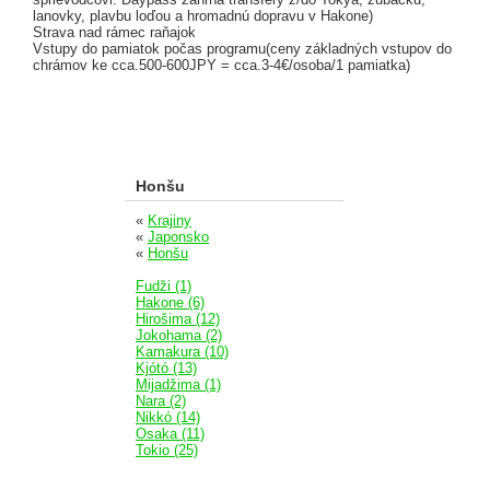
lanovky, plavbu loďou a hromadnú dopravu v Hakone)
Strava nad rámec raňajok
Vstupy do pamiatok počas programu(ceny základných vstupov do
chrámov ke cca.500-600JPY = cca.3-4€/osoba/1 pamiatka)
Honšu
«
Krajiny
«
Japonsko
«
Honšu
Fudži (1)
Hakone (6)
Hirošima (12)
Jokohama (2)
Kamakura (10)
Kjótó (13)
Mijadžima (1)
Nara (2)
Nikkó (14)
Osaka (11)
Tokio (25)