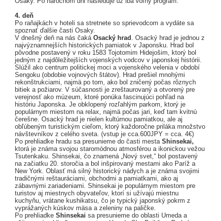
Osaky. Po náročnom dni nasleduje už iba voľný program.
4. deň
Po raňajkách v hoteli sa stretnete so sprievodcom a vydáte sa
spoznať ďalšie časti Osaky.
V dnešný deň na nás čaká
Osacký hrad
. Osacký hrad je jednou z
najvýznamnejších historických pamiatok v Japonsku. Hrad bol
pôvodne postavený v roku 1583 Tojotomim Hidejošim, ktorý bol
jedným z najdôležitejších vojenských vodcov v japonskej histórii.
Slúžil ako centrum politickej moci a vojenského velenia v období
Sengoku (obdobie vojnových štátov). Hrad prešiel mnohými
rekonštrukciami, najmä po tom, ako bol zničený počas rôznych
bitiek a požiarov. V súčasnosti je zreštaurovaný a otvorený pre
verejnosť ako múzeum, ktoré ponúka fascinujúci pohľad na
históriu Japonska. Je obklopený rozľahlým parkom, ktorý je
populárnym miestom na relax, najmä počas jari, keď tam kvitnú
čerešne. Osacký hrad je nielen kultúrnou pamiatkou, ale aj
obľúbeným turistickým cieľom, ktorý každoročne priláka množstvo
návštevníkov z celého sveta. (vstup je cca.600JPY = cca. 4€)
Po prehliadke hradu sa presunieme do časti mesta
Shinsekai,
ktorá je známa svojou staromódnou atmosférou a ikonickou vežou
Tsutenkaku. Shinsekai, čo znamená „Nový svet,“ bol postavený
na začiatku 20. storočia a bol inšpirovaný mestami ako Paríž a
New York. Oblasť má silný historický nádych a je známa svojimi
tradičnými reštauráciami, obchodmi a pamiatkami, ako aj
zábavnými zariadeniami. Shinsekai je populárnym miestom pre
turistov aj miestnych obyvateľov, ktorí si užívajú miestnu
kuchyňu, vrátane kushikatsu, čo je typický japonský pokrm z
vyprážaných kúskov mäsa a zeleniny na paličke.
Po prehliadke
Shinsekai
sa presunieme do oblasti Umeda a