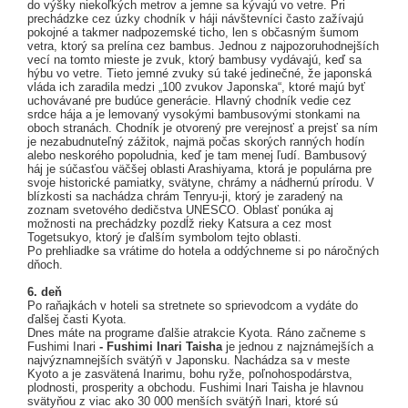
do výšky niekoľkých metrov a jemne sa kývajú vo vetre. Pri
prechádzke cez úzky chodník v háji návštevníci často zažívajú
pokojné a takmer nadpozemské ticho, len s občasným šumom
vetra, ktorý sa prelína cez bambus. Jednou z najpozoruhodnejších
vecí na tomto mieste je zvuk, ktorý bambusy vydávajú, keď sa
hýbu vo vetre. Tieto jemné zvuky sú také jedinečné, že japonská
vláda ich zaradila medzi „100 zvukov Japonska“, ktoré majú byť
uchovávané pre budúce generácie. Hlavný chodník vedie cez
srdce hája a je lemovaný vysokými bambusovými stonkami na
oboch stranách. Chodník je otvorený pre verejnosť a prejsť sa ním
je nezabudnuteľný zážitok, najmä počas skorých ranných hodín
alebo neskorého popoludnia, keď je tam menej ľudí. Bambusový
háj je súčasťou väčšej oblasti Arashiyama, ktorá je populárna pre
svoje historické pamiatky, svätyne, chrámy a nádhernú prírodu. V
blízkosti sa nachádza chrám Tenryu-ji, ktorý je zaradený na
zoznam svetového dedičstva UNESCO. Oblasť ponúka aj
možnosti na prechádzky pozdĺž rieky Katsura a cez most
Togetsukyo, ktorý je ďalším symbolom tejto oblasti.
Po prehliadke sa vrátime do hotela a oddýchneme si po náročných
dňoch.
6. deň
Po raňajkách v hoteli sa stretnete so sprievodcom a vydáte do
ďalšej časti Kyota.
Dnes máte na programe ďalšie atrakcie Kyota. Ráno začneme s
Fushimi Inari
- Fushimi Inari Taisha
je jednou z najznámejších a
najvýznamnejších svätýň v Japonsku. Nachádza sa v meste
Kyoto a je zasvätená Inarimu, bohu ryže, poľnohospodárstva,
plodnosti, prosperity a obchodu. Fushimi Inari Taisha je hlavnou
svätyňou z viac ako 30 000 menších svätýň Inari, ktoré sú