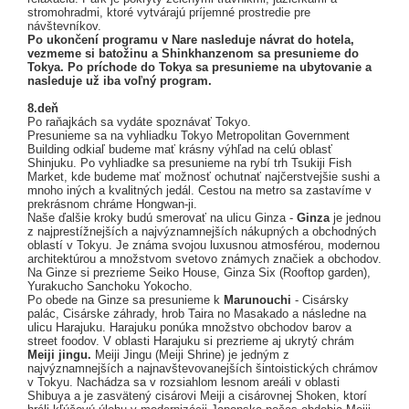
stromohradmi, ktoré vytvárajú príjemné prostredie pre
návštevníkov.
Po ukončení programu v Nare nasleduje návrat do hotela,
vezmeme si batožinu a Shinkhanzenom sa presunieme do
Tokya. Po príchode do Tokya sa presunieme na ubytovanie a
nasleduje už iba voľný program.
8.deň
Po raňajkách sa vydáte spoznávať Tokyo.
Presunieme sa na vyhliadku Tokyo Metropolitan Government
Building odkiaľ budeme mať krásny výhľad na celú oblasť
Shinjuku. Po vyhliadke sa presunieme na rybí trh Tsukiji Fish
Market, kde budeme mať možnosť ochutnať najčerstvejšie sushi a
mnoho iných a kvalitných jedál. Cestou na metro sa zastavíme v
prekrásnom chráme Hongwan-ji.
Naše ďalšie kroky budú smerovať na ulicu Ginza -
Ginza
je jednou
z najprestížnejších a najvýznamnejších nákupných a obchodných
oblastí v Tokyu. Je známa svojou luxusnou atmosférou, modernou
architektúrou a množstvom svetovo známych značiek a obchodov.
Na Ginze si prezrieme Seiko House, Ginza Six (Rooftop garden),
Yurakucho Sanchoku Yokocho.
Po obede na Ginze sa presunieme k
Marunouchi
- Cisársky
palác, Cisárske záhrady, hrob Taira no Masakado a následne na
ulicu Harajuku. Harajuku ponúka množstvo obchodov barov a
street foodov. V oblasti Harajuku si prezrieme aj ukrytý chrám
Meiji jingu.
Meiji Jingu (Meiji Shrine) je jedným z
najvýznamnejších a najnavštevovanejších šintoistických chrámov
v Tokyu. Nachádza sa v rozsiahlom lesnom areáli v oblasti
Shibuya a je zasvätený cisárovi Meiji a cisárovnej Shoken, ktorí