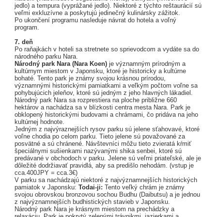
jedlo) a tempura (vyprážané jedlo). Niektoré z týchto reštaurácií sú
veľmi exkluzívne a poskytujú jedinečný kulinársky zážitok.
Po ukončení programu nasleduje návrat do hotela a voľný
program.
7. deň
Po raňajkách v hoteli sa stretnete so sprievodcom a vydáte sa do
národného parku Nara.
Národný park Nara (Nara Koen)
je významným prírodným a
kultúrnym miestom v Japonsku, ktoré je historicky a kultúrne
bohaté. Tento park je známy svojou krásnou prírodou,
významnými historickými pamiatkami a veľkým počtom voľne sa
pohybujúcich jeleňov, ktoré sú jedným z jeho hlavných lákadiel.
Národný park Nara sa rozprestiera na ploche približne 660
hektárov a nachádza sa v blízkosti centra mesta Nara. Park je
obklopený historickými budovami a chrámami, čo pridáva na jeho
kultúrnej hodnote.
Jedným z najvýraznejších rysov parku sú jelene sťahovavé, ktoré
voľne chodia po celom parku. Tieto jelene sú považované za
posvätné a sú chránené. Návštevníci môžu tieto zvieratá kŕmiť
špeciálnymi sušienkami nazývanými shika senbei, ktoré sú
predávané v obchodoch v parku. Jelene sú veľmi priateľské, ale je
dôležité dodržiavať pravidlá, aby sa predišlo nehodám. (vstup je
cca.400JPY = cca.3€)
V parku sa nachádzajú niektoré z najvýznamnejších historických
pamiatok v Japonsku:
Todai-ji:
Tento veľký chrám je známy
svojou obrovskou bronzovou sochou Budhu (Daibutsu) a je jednou
z najvýznamnejších budhistických stavieb v Japonsku.
Národný park Nara je krásnym miestom na prechádzky a
relaxáciu. Park je pokrytý zelenými trávnikmi, jazierkami a