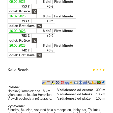
09.09.2026
8 dní
First Minute
753 €
+0 €
odlet: Košice
16.09.2026
8 dní
First Minute
753 €
+0 €
odlet: Bratislava
16.09.2026
8 dní
First Minute
753 €
+0 €
odlet: Košice
26.09.2026
8 dní
First Minute
742 €
+0 €
odlet: Bratislava
Kalia Beach
Poloha:
Vzdialenosť od centra:
300 m
Hotelový komplex cca 18 km
Vzdialenosť od letiska:
18 km
východne od letiska Heraklion.
V okolí obchody a reštaurácie.
Vzdialenosť od pláže:
100 m
Vybavenie:
6 budov, 84 izieb, vstupná hala s recepciou, lobby bar, TV kútik,