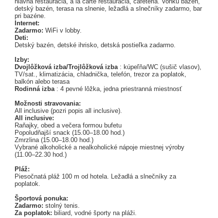
hlavná reštaurácia, a la carte reštaurácia, cafetéria. Vonku bazén,
detský bazén, terasa na slnenie, ležadlá a slnečníky zadarmo, bar
pri bazéne.
Internet:
Zadarmo:
WiFi v lobby.
Deti:
Detský bazén, detské ihrisko, detská postieľka zadarmo.
Izby:
Dvojlôžková izba/Trojlôžková izba
: kúpeľňa/WC (sušič vlasov),
TV/sat., klimatizácia, chladnička, telefón, trezor za poplatok,
balkón alebo terasa
Rodinná izba
: 4 pevné lôžka, jedna priestranná miestnosť
Možnosti stravovania:
All inclusive (pozri popis all inclusive).
All inclusive:
Raňajky, obed a večera formou bufetu
Popoludňajší snack (15.00–18.00 hod.)
Zmrzlina (15.00–18.00 hod.)
Vybrané alkoholické a nealkoholické nápoje miestnej výroby
(11.00–22.30 hod.)
Pláž:
Piesočnatá pláž 100 m od hotela. Ležadlá a slnečníky za
poplatok.
Športová ponuka:
Zadarmo:
stolný tenis.
Za poplatok:
biliard, vodné športy na pláži.