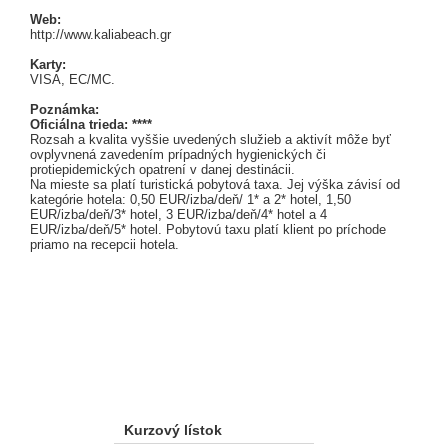
Web:
http://www.kaliabeach.gr
Karty:
VISA, EC/MC.
Poznámka:
Oficiálna trieda: ****
Rozsah a kvalita vyššie uvedených služieb a aktivít môže byť
ovplyvnená zavedením prípadných hygienických či
protiepidemických opatrení v danej destinácii.
Na mieste sa platí turistická pobytová taxa. Jej výška závisí od
kategórie hotela: 0,50 EUR/izba/deň/ 1* a 2* hotel, 1,50
EUR/izba/deň/3* hotel, 3 EUR/izba/deň/4* hotel a 4
EUR/izba/deň/5* hotel. Pobytovú taxu platí klient po príchode
priamo na recepcii hotela.
Kurzový lístok