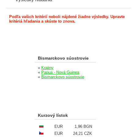
Podľa vašich kritérií neboli nájdené žiadne výsledky. Upravte
kritériá hľadania a skúste to znova.
Bismarckovo súostrovie
«
Krajiny
«
Papua - Nová Guinea
«
Bismarckovo súostrovie
Kurzový lístok
EUR
1,96 BGN
EUR
24,21 CZK