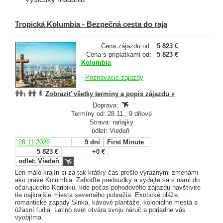
Tropická Kolumbia - Bezpečná cesta do raja
Cena zájazdu od:
5 823 €
Cena s príplatkami od:
5 823 €
Kolumbia
-
Poznávacie zájazdy
Zobraziť všetky termíny a popis zájazdu »
Doprava:
Termíny od: 28.11., 9 dňové
Strava: raňajky
odlet: Viedeň
28.11.2026
9 dní
First Minute
5 823 €
+0 €
odlet: Viedeň
Len málo krajín si za tak krátky čas prešlo výraznými zmenami
ako práve Kolumbia. Zahoďte predsudky a vydajte sa s nami do
očarujúceho Karibiku, kde počas pohodového zájazdu navštívite
tie najkrajšie miesta severného pobrežia. Exotické pláže,
romantické západy Slnka, kávové plantáže, koloniálne mestá a
úžasní ľudia. Latino svet otvára svoju náruč a poriadne vás
vyobjíma.